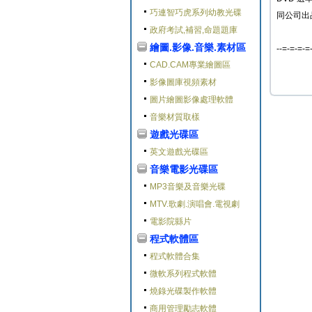
巧連智巧虎系列幼教光碟
同公司出品的
政府考試,補習,命題題庫
繪圖.影像.音樂.素材區
--=-=-=-=
CAD.CAM專業繪圖區
影像圖庫視頻素材
圖片繪圖影像處理軟體
音樂材質取樣
遊戲光碟區
英文遊戲光碟區
音樂電影光碟區
MP3音樂及音樂光碟
MTV.歌劇.演唱會.電視劇
電影院縣片
程式軟體區
程式軟體合集
微軟系列程式軟體
燒錄光碟製作軟體
商用管理勵志軟體