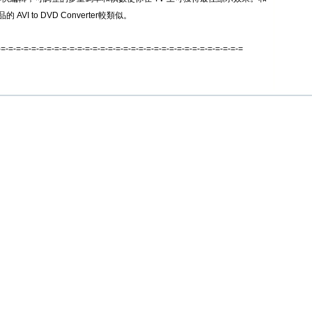
 AVI to DVD Converter較類似。
-=-=-=-=-=-=-=-=-=-=-=-=-=-=-=-=-=-=-=-=-=-=-=-=-=-=-=-=-=-=-=-=