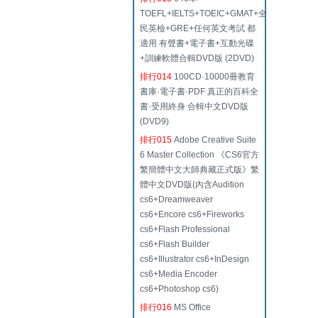
TOEFL+IELTS+TOEIC+GMAT+全
民英檢+GRE+任何英文考試 都
適用 有聲書+電子書+互動光碟
+訓練軟體合輯DVD版 (2DVD)
排行014
100CD·10000冊教育
書庫·電子書·PDF 真正的百科全
書·受用終身 合輯中文DVD版
(DVD9)
排行015
Adobe Creative Suite
6 Master Collection 《CS6官方
繁簡體中文大師典藏正式版》繁
體中文DVD版(內含Audition
cs6+Dreamweaver
cs6+Encore cs6+Fireworks
cs6+Flash Professional
cs6+Flash Builder
cs6+Illustrator cs6+InDesign
cs6+Media Encoder
cs6+Photoshop cs6)
排行016
MS Office