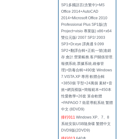
SP1多國語言(含繁中)+MS
Office 2014+AutoCAD
2014+Microsoft Office 2010
Professional Plus SP1版(含
Project+visio 專業版) x86+x64
雙位元版/ 2007 SP2/ 2003
SP3+Dr.eye 譯典通 9.099
SP2+翻譯合輯+正航一號(進銷
存.會計.營業帳務.客戶關係管理.
報價系統.票據系統.維修管
理)+防毒合輯+490套 Windows
7.VISTA.XP 專用 軟體合輯
+3850個 字型+24萬個 素材+音
效+網頁模版+簡報範本+450本
性愛教學+26套 算命軟體
+PAPAGO 7 衛星導航系統 繁體
中文 (8DVD9)
排行011
Windows XP、7、8
系統安裝USB隨身碟 繁體中文
DVD9版(2DVD9)
排行013
640本