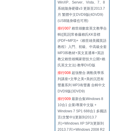
WinXP、Server、Vista、7、8
系統隨身硬碟v3 更新至2013.7
月 繁體中文DVD9版(4DVD9)
(USB隨身碟也可用)
排行007
賴世雄數套英文教學合
輯([英語]常春藤賴氏KK音標
(PDF+MP3)+《賴世雄美國英語
教程》入門、初級、中高級全套
MP3和教材+英文直通車+英語
教父賴世雄獨家密技大公開+賴
氏英文文法) 教學DVD版
排行008
超強整合 蔣勳美學系
列講座+文學之美+美的沉思有
聲書系列 MP3有聲書 合輯中文
DVD9版(3DVD9)
排行009
最新合集Windows 8
10合1 企業/專業中文版 +
Windows 7 SP1 688合1 多國語
言(含繁中)(更新到2013.7
月)+Windows XP SP3(更新到
2013.7月)+Windows 2008 R2