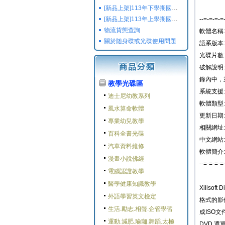
[新品上架]113年下學期國小國中高中命題光碟,校用卷,習作
[新品上架]113年上學期國小國中高中命題光碟,校用卷,習作
--=-=-=-=
物流貨態查詢
軟體名稱: Xi
關於随身碟或光碟使用問題
語系版本:
光碟片數:
破解說明:
錄內中，
教學光碟區
系統支援: 
迪士尼幼教系列
軟體類型:
風水算命軟體
更新日期: 2
專業幼兒教學
相關網址: htt
百科全書光碟
中文網站:
汽車資料維修
軟體簡介:
漫畫小說佛經
--=-=-=-=
電腦認證教學
醫學健康知識教學
Xiliso
外語學習英文檢定
格式的影
生活.勵志.相聲.企管學習
成ISO文
運動.減肥.瑜珈.舞蹈.太極
DVD 