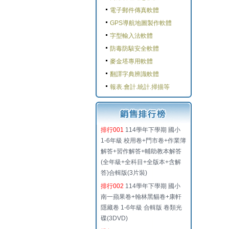
電子郵件傳真軟體
GPS導航地圖製作軟體
字型輸入法軟體
防毒防駭安全軟體
麥金塔專用軟體
翻譯字典辨識軟體
報表.會計.統計.掃描等
排行001
114學年下學期 國小
1-6年級 校用卷+門市卷+作業簿
解答+習作解答+輔助教本解答
(全年級+全科目+全版本+含解
答)合輯版(3片裝)
排行002
114學年下學期 國小
南一蘋果卷+翰林黑貓卷+康軒
隱藏卷 1-6年級 合輯版 卷類光
碟(3DVD)