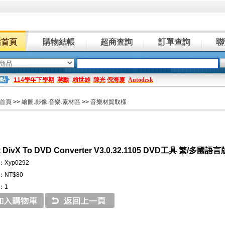
站首頁
購物結帳
超商査詢
訂單查詢
聯
114學年下學期
蔣勳
賴世雄
陳光
倪海廈
Autodesk
首頁
>>
繪圖.影像.音樂.素材區
>>
音樂材質取樣
oft DivX To DVD Converter V3.0.32.1105 DVD工具 繁/多國語言
Xyp0292
NT$80
：1