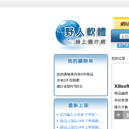
網
您的位置：
您的購物車内有0件商品
共有0不含郵費
Xilis
總計金額NT$0元
商品編號：
本站售價：
碟片片數
反詐騙人人有責 下單前一定要注意
[新品上架]114年下學期國小國中高中命題光碟,校用卷,習作
[新品上架]114年上學期國小國中高中命題光碟,校用卷,習作