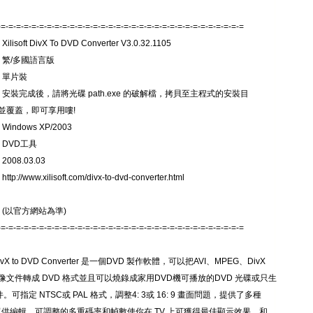
-=-=-=-=-=-=-=-=-=-=-=-=-=-=-=-=-=-=-=-=-=-=-=-=-=-=-=-=-=-=-=-=
lisoft DivX To DVD Converter V3.0.32.1105
 繁/多國語言版
 單片裝
 安裝完成後，請將光碟 path.exe 的破解檔，拷貝至主程式的安裝目
並覆蓋，即可享用嘍!
Windows XP/2003
 DVD工具
008.03.03
p://www.xilisoft.com/divx-to-dvd-converter.html
 (以官方網站為準)
-=-=-=-=-=-=-=-=-=-=-=-=-=-=-=-=-=-=-=-=-=-=-=-=-=-=-=-=-=-=-=-=
ft DivX to DVD Converter 是一個DVD 製作軟體，可以把AVI、MPEG、DivX
像文件轉成 DVD 格式並且可以燒錄成家用DVD機可播放的DVD 光碟或只生
件。可指定 NTSC或 PAL 格式，調整4: 3或 16: 9 畫面問題，提供了多種
選單供編輯，可調整的多重碼率和幀數使你在 TV 上可獲得最佳顯示效果。和