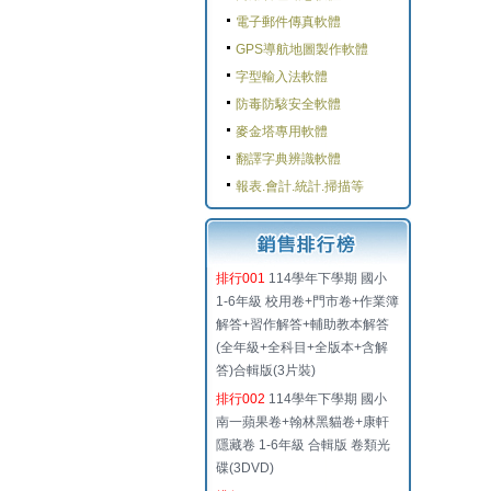
電子郵件傳真軟體
GPS導航地圖製作軟體
字型輸入法軟體
防毒防駭安全軟體
麥金塔專用軟體
翻譯字典辨識軟體
報表.會計.統計.掃描等
排行001
114學年下學期 國小
1-6年級 校用卷+門市卷+作業簿
解答+習作解答+輔助教本解答
(全年級+全科目+全版本+含解
答)合輯版(3片裝)
排行002
114學年下學期 國小
南一蘋果卷+翰林黑貓卷+康軒
隱藏卷 1-6年級 合輯版 卷類光
碟(3DVD)