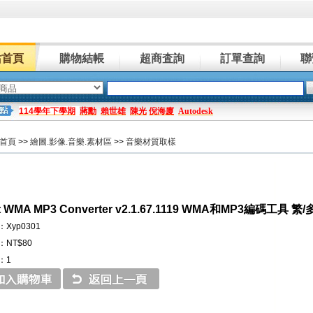
站首頁
購物結帳
超商査詢
訂單查詢
聯
114學年下學期
蔣勳
賴世雄
陳光
倪海廈
Autodesk
首頁
>>
繪圖.影像.音樂.素材區
>>
音樂材質取樣
oft WMA MP3 Converter v2.1.67.1119 WMA和MP3編碼工具
Xyp0301
NT$80
：1