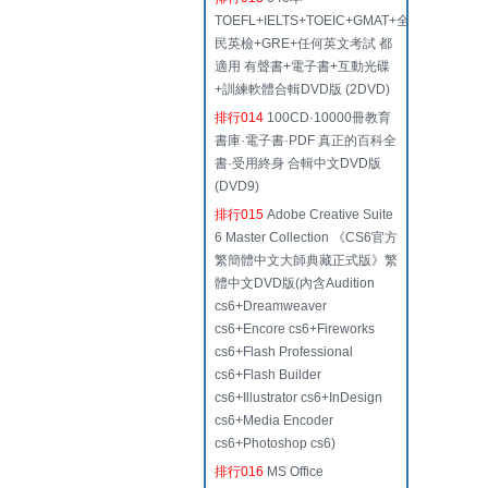
TOEFL+IELTS+TOEIC+GMAT+全
民英檢+GRE+任何英文考試 都
適用 有聲書+電子書+互動光碟
+訓練軟體合輯DVD版 (2DVD)
排行014
100CD·10000冊教育
書庫·電子書·PDF 真正的百科全
書·受用終身 合輯中文DVD版
(DVD9)
排行015
Adobe Creative Suite
6 Master Collection 《CS6官方
繁簡體中文大師典藏正式版》繁
體中文DVD版(內含Audition
cs6+Dreamweaver
cs6+Encore cs6+Fireworks
cs6+Flash Professional
cs6+Flash Builder
cs6+Illustrator cs6+InDesign
cs6+Media Encoder
cs6+Photoshop cs6)
排行016
MS Office