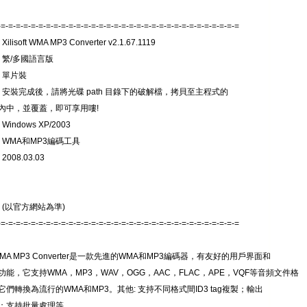
-=-=-=-=-=-=-=-=-=-=-=-=-=-=-=-=-=-=-=-=-=-=-=-=-=-=-=-=-=-=-=-=
lisoft WMA MP3 Converter v2.1.67.1119
 繁/多國語言版
 單片裝
: 安裝完成後，請將光碟 path 目錄下的破解檔，拷貝至主程式的
內中，並覆蓋，即可享用嘍!
Windows XP/2003
 WMA和MP3編碼工具
008.03.03
 (以官方網站為準)
-=-=-=-=-=-=-=-=-=-=-=-=-=-=-=-=-=-=-=-=-=-=-=-=-=-=-=-=-=-=-=-=
oft WMA MP3 Converter是一款先進的WMA和MP3編碼器，有友好的用戶界面和
能，它支持WMA，MP3，WAV，OGG，AAC，FLAC，APE，VQF等音頻文件格
們轉換為流行的WMA和MP3。其他: 支持不同格式間ID3 tag複製；輸出
；支持批量處理等。