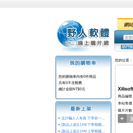
網
您的位置：
您的購物車内有0件商品
共有0不含郵費
Xilis
總計金額NT$0元
商品編號：
本站售價：
碟片片數
反詐騙人人有責 下單前一定要注意
[新品上架]114年下學期國小國中高中命題光碟,校用卷,習作
[新品上架]114年上學期國小國中高中命題光碟,校用卷,習作