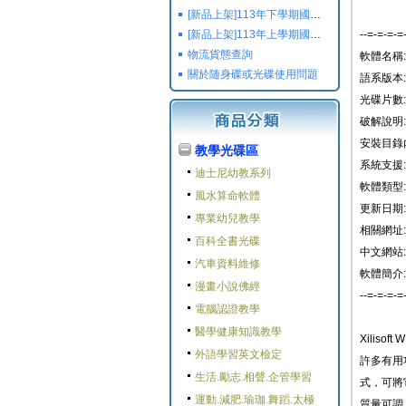
[新品上架]113年下學期國小國中高中命題光碟,校用卷,習作
[新品上架]113年上學期國小國中高中命題光碟,校用卷,習作
--=-=-=-=
物流貨態查詢
軟體名稱: Xi
關於随身碟或光碟使用問題
語系版本:
光碟片數:
破解說明
安裝目錄
教學光碟區
系統支援: 
迪士尼幼教系列
軟體類型:
風水算命軟體
更新日期: 2
專業幼兒教學
相關網址:
百科全書光碟
中文網站:
汽車資料維修
軟體簡介:
漫畫小說佛經
--=-=-=-=
電腦認證教學
醫學健康知識教學
Xilis
外語學習英文檢定
許多有用功
生活.勵志.相聲.企管學習
式，可將它
運動.減肥.瑜珈.舞蹈.太極
質量可調