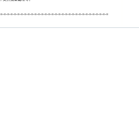
-=-=-=-=-=-=-=-=-=-=-=-=-=-=-=-=-=-=-=-=-=-=-=-=-=-=-=-=-=-=-=-=