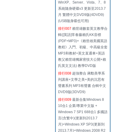
WinXP、Server、Vista、7、8
系統隨身硬碟v3 更新至2013.7
月 繁體中文DVD9版(4DVD9)
(USB隨身碟也可用)
排行007
賴世雄數套英文教學合
輯([英語]常春藤賴氏KK音標
(PDF+MP3)+《賴世雄美國英語
教程》入門、初級、中高級全套
MP3和教材+英文直通車+英語
教父賴世雄獨家密技大公開+賴
氏英文文法) 教學DVD版
排行008
超強整合 蔣勳美學系
列講座+文學之美+美的沉思有
聲書系列 MP3有聲書 合輯中文
DVD9版(3DVD9)
排行009
最新合集Windows 8
10合1 企業/專業中文版 +
Windows 7 SP1 688合1 多國語
言(含繁中)(更新到2013.7
月)+Windows XP SP3(更新到
2013.7月)+Windows 2008 R2