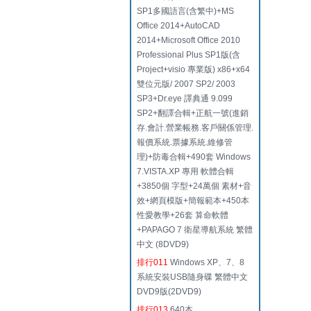
SP1多國語言(含繁中)+MS
Office 2014+AutoCAD
2014+Microsoft Office 2010
Professional Plus SP1版(含
Project+visio 專業版) x86+x64
雙位元版/ 2007 SP2/ 2003
SP3+Dr.eye 譯典通 9.099
SP2+翻譯合輯+正航一號(進銷
存.會計.營業帳務.客戶關係管理.
報價系統.票據系統.維修管
理)+防毒合輯+490套 Windows
7.VISTA.XP 專用 軟體合輯
+3850個 字型+24萬個 素材+音
效+網頁模版+簡報範本+450本
性愛教學+26套 算命軟體
+PAPAGO 7 衛星導航系統 繁體
中文 (8DVD9)
排行011
Windows XP、7、8
系統安裝USB隨身碟 繁體中文
DVD9版(2DVD9)
排行013
640本