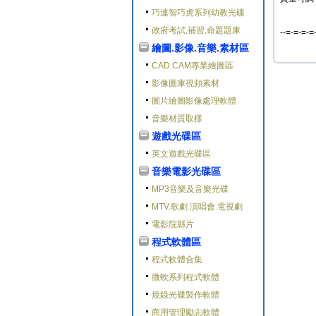
巧連智巧虎系列幼教光碟
政府考試,補習,命題題庫
--=-=-=-=
繪圖.影像.音樂.素材區
CAD.CAM專業繪圖區
影像圖庫視頻素材
圖片繪圖影像處理軟體
音樂材質取樣
遊戲光碟區
英文遊戲光碟區
音樂電影光碟區
MP3音樂及音樂光碟
MTV.歌劇.演唱會.電視劇
電影院縣片
程式軟體區
程式軟體合集
微軟系列程式軟體
燒錄光碟製作軟體
商用管理勵志軟體