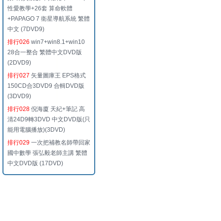
性愛教學+26套 算命軟體
+PAPAGO 7 衛星導航系統 繁體
中文 (7DVD9)
排行026
win7+win8.1+win10
28合一整合 繁體中文DVD版
(2DVD9)
排行027
矢量圖庫王 EPS格式
150CD合3DVD9 合輯DVD版
(3DVD9)
排行028
倪海廈 天紀+筆記 高
清24D9轉3DVD 中文DVD版(只
能用電腦播放)(3DVD)
排行029
一次把補教名師帶回家
國中數學 張弘毅老師主講 繁體
中文DVD版 (17DVD)