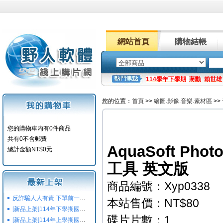
網站首頁
購物結帳
114學年下學期
蔣勳
賴世雄
您的位置：
首頁
>>
繪圖.影像.音樂.素材區
>>
您的購物車内有0件商品
共有0不含郵費
AquaSoft Pho
總計金額NT$0元
工具 英文版
商品編號：Xyp0338
反詐騙人人有責 下單前一定要注意
本站售價：NT$80
[新品上架]114年下學期國小國中高中命題光碟,校用卷,習作
碟片片數：1
[新品上架]114年上學期國小國中高中命題光碟,校用卷,習作