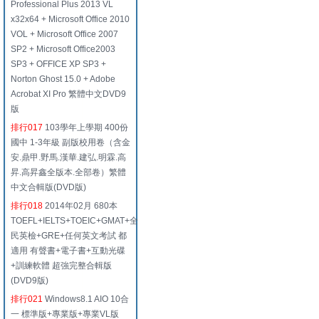
Professional Plus 2013 VL
x32x64 + Microsoft Office 2010
VOL + Microsoft Office 2007
SP2 + Microsoft Office2003
SP3 + OFFICE XP SP3 +
Norton Ghost 15.0 + Adobe
Acrobat XI Pro 繁體中文DVD9
版
排行017
103學年上學期 400份
國中 1-3年級 副版校用卷（含金
安.鼎甲.野馬.漢華.建弘.明霖.高
昇.高昇鑫全版本.全部卷）繁體
中文合輯版(DVD版)
排行018
2014年02月 680本
TOEFL+IELTS+TOEIC+GMAT+全
民英檢+GRE+任何英文考試 都
適用 有聲書+電子書+互動光碟
+訓練軟體 超強完整合輯版
(DVD9版)
排行021
Windows8.1 AIO 10合
一 標準版+專業版+專業VL版