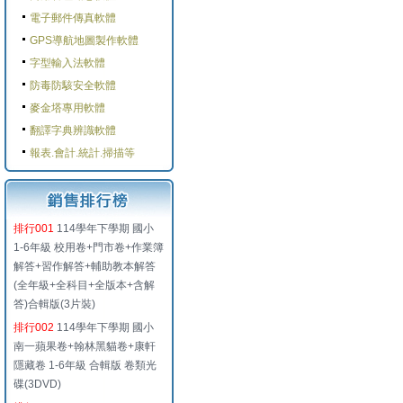
電子郵件傳真軟體
GPS導航地圖製作軟體
字型輸入法軟體
防毒防駭安全軟體
麥金塔專用軟體
翻譯字典辨識軟體
報表.會計.統計.掃描等
排行001
114學年下學期 國小
1-6年級 校用卷+門市卷+作業簿
解答+習作解答+輔助教本解答
(全年級+全科目+全版本+含解
答)合輯版(3片裝)
排行002
114學年下學期 國小
南一蘋果卷+翰林黑貓卷+康軒
隱藏卷 1-6年級 合輯版 卷類光
碟(3DVD)