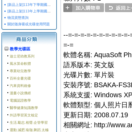
[新品上架]113年下學期國小國中高中命題光碟,校用卷,習作
[新品上架]113年上學期國小國中高中命題光碟,校用卷,習作
物流貨態查詢
關於随身碟或光碟使用問題
--=-=-=-=-=-=-=-=-=-=-
=-=
教學光碟區
軟體名稱: AquaSoft Phot
迪士尼幼教系列
語系版本: 英文版
風水算命軟體
專業幼兒教學
光碟片數: 單片裝
百科全書光碟
安裝序號: BSAKA-FS3E
汽車資料維修
漫畫小說佛經
系統支援: Windows XP/
電腦認證教學
軟體類型: 個人照片日
醫學健康知識教學
更新日期: 2008.07.19
外語學習英文檢定
生活.勵志.相聲.企管學習
相關網址: http://www.aq
運動.減肥.瑜珈.舞蹈.太極