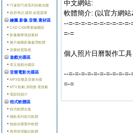
中文網站:
巧連智巧虎系列幼教光碟
軟體簡介: (以官方網站
政府考試,補習,命題題庫
繪圖.影像.音樂.素材區
--=-=-=-=-=-=-=-=-=-=-
CAD.CAM專業繪圖區
=-=
影像圖庫視頻素材
圖片繪圖影像處理軟體
音樂材質取樣
個人照片日曆製作工具
遊戲光碟區
英文遊戲光碟區
音樂電影光碟區
--=-=-=-=-=-=-=-=-=-=-
MP3音樂及音樂光碟
=-=
MTV.歌劇.演唱會.電視劇
電影院縣片
程式軟體區
程式軟體合集
微軟系列程式軟體
燒錄光碟製作軟體
商用管理勵志軟體