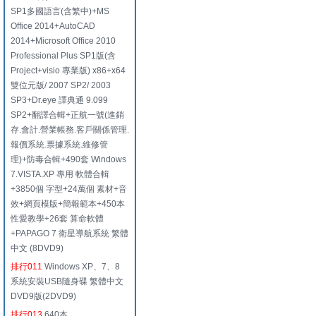
SP1多國語言(含繁中)+MS
Office 2014+AutoCAD
2014+Microsoft Office 2010
Professional Plus SP1版(含
Project+visio 專業版) x86+x64
雙位元版/ 2007 SP2/ 2003
SP3+Dr.eye 譯典通 9.099
SP2+翻譯合輯+正航一號(進銷
存.會計.營業帳務.客戶關係管理.
報價系統.票據系統.維修管
理)+防毒合輯+490套 Windows
7.VISTA.XP 專用 軟體合輯
+3850個 字型+24萬個 素材+音
效+網頁模版+簡報範本+450本
性愛教學+26套 算命軟體
+PAPAGO 7 衛星導航系統 繁體
中文 (8DVD9)
排行011
Windows XP、7、8
系統安裝USB隨身碟 繁體中文
DVD9版(2DVD9)
排行013
640本