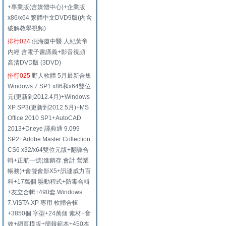
+專業版(含媒體中心)+企業版
x86/x64 繁體中文DVD9版(內含
破解教學視頻)
排行024
倪海廈中醫 人紀黃帝
內經 含電子書講義+影音視頻
高清DVD版 (3DVD)
排行025
野人軟體 5月最新合集
Windows 7 SP1 x86和x64雙位
元(更新到2012.4月)+Windows
XP SP3(更新到2012.5月)+MS
Office 2010 SP1+AutoCAD
2013+Dr.eye 譯典通 9.099
SP2+Adobe Master Collection
CS6 x32/x64雙位元版+翻譯合
輯+正航一號(進銷存.會計.營業
帳務)+會聲會影X5+訊連威力百
科+17萬個 驅動程式+防毒合輯
+友立合輯+490套 Windows
7.VISTA.XP 專用 軟體合輯
+3850個 字型+24萬個 素材+音
效+網頁模版+簡報範本+450本