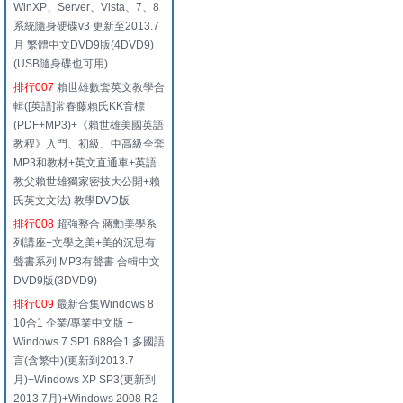
WinXP、Server、Vista、7、8
系統隨身硬碟v3 更新至2013.7
月 繁體中文DVD9版(4DVD9)
(USB隨身碟也可用)
排行007
賴世雄數套英文教學合
輯([英語]常春藤賴氏KK音標
(PDF+MP3)+《賴世雄美國英語
教程》入門、初級、中高級全套
MP3和教材+英文直通車+英語
教父賴世雄獨家密技大公開+賴
氏英文文法) 教學DVD版
排行008
超強整合 蔣勳美學系
列講座+文學之美+美的沉思有
聲書系列 MP3有聲書 合輯中文
DVD9版(3DVD9)
排行009
最新合集Windows 8
10合1 企業/專業中文版 +
Windows 7 SP1 688合1 多國語
言(含繁中)(更新到2013.7
月)+Windows XP SP3(更新到
2013.7月)+Windows 2008 R2