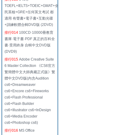
TOEFL+IELTS+TOEIC+GMAT+全
民英檢+GRE+任何英文考試 都
適用 有聲書+電子書+互動光碟
+訓練軟體合輯DVD版 (2DVD)
排行014
100CD·10000冊教育
書庫·電子書·PDF 真正的百科全
書·受用終身 合輯中文DVD版
(DVD9)
排行015
Adobe Creative Suite
6 Master Collection 《CS6官方
繁簡體中文大師典藏正式版》繁
體中文DVD版(內含Audition
cs6+Dreamweaver
cs6+Encore cs6+Fireworks
cs6+Flash Professional
cs6+Flash Builder
cs6+Illustrator cs6+InDesign
cs6+Media Encoder
cs6+Photoshop cs6)
排行016
MS Office