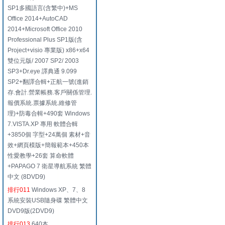
SP1多國語言(含繁中)+MS
Office 2014+AutoCAD
2014+Microsoft Office 2010
Professional Plus SP1版(含
Project+visio 專業版) x86+x64
雙位元版/ 2007 SP2/ 2003
SP3+Dr.eye 譯典通 9.099
SP2+翻譯合輯+正航一號(進銷
存.會計.營業帳務.客戶關係管理.
報價系統.票據系統.維修管
理)+防毒合輯+490套 Windows
7.VISTA.XP 專用 軟體合輯
+3850個 字型+24萬個 素材+音
效+網頁模版+簡報範本+450本
性愛教學+26套 算命軟體
+PAPAGO 7 衛星導航系統 繁體
中文 (8DVD9)
排行011
Windows XP、7、8
系統安裝USB隨身碟 繁體中文
DVD9版(2DVD9)
排行013
640本