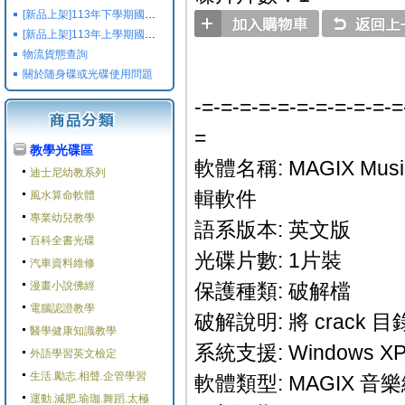
[新品上架]113年下學期國小國中高中命題光碟,校用卷,習作
[新品上架]113年上學期國小國中高中命題光碟,校用卷,習作
物流貨態查詢
關於随身碟或光碟使用問題
-=-=-=-=-=-=-=-=-=-=-=
=
教學光碟區
軟體名稱: MAGIX Music
迪士尼幼教系列
輯軟件
風水算命軟體
專業幼兒教學
語系版本: 英文版
百科全書光碟
光碟片數: 1片裝
汽車資料維修
漫畫小說佛經
保護種類: 破解檔
電腦認證教學
破解說明: 將 crac
醫學健康知識教學
系統支援: Windows XP/
外語學習英文檢定
生活.勵志.相聲.企管學習
軟體類型: MAGIX 音
運動.減肥.瑜珈.舞蹈.太極