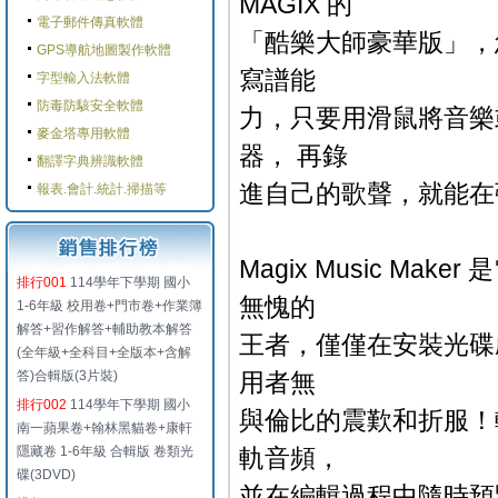
MAGIX 的
電子郵件傳真軟體
「酷樂大師豪華版」，
GPS導航地圖製作軟體
寫譜能
字型輸入法軟體
防毒防駭安全軟體
力，只要用滑鼠將音樂
麥金塔專用軟體
器， 再錄
翻譯字典辨識軟體
進自己的歌聲，就能在
報表.會計.統計.掃描等
Magix Music 
排行001
114學年下學期 國小
無愧的
1-6年級 校用卷+門市卷+作業簿
解答+習作解答+輔助教本解答
王者，僅僅在安裝光碟
(全年級+全科目+全版本+含解
答)合輯版(3片裝)
用者無
排行002
114學年下學期 國小
與倫比的震歎和折服！
南一蘋果卷+翰林黑貓卷+康軒
隱藏卷 1-6年級 合輯版 卷類光
軌音頻，
碟(3DVD)
並在編輯過程中隨時預