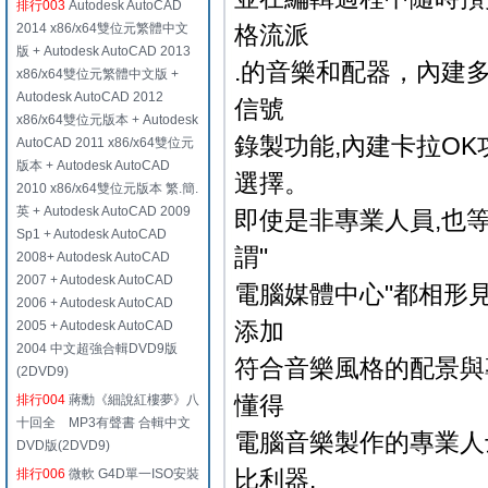
排行003
Autodesk AutoCAD
2014 x86/x64雙位元繁體中文
格流派
版 + Autodesk AutoCAD 2013
.的音樂和配器，內建
x86/x64雙位元繁體中文版 +
Autodesk AutoCAD 2012
信號
x86/x64雙位元版本 + Autodesk
錄製功能,內建卡拉O
AutoCAD 2011 x86/x64雙位元
版本 + Autodesk AutoCAD
選擇。
2010 x86/x64雙位元版本 繁.簡.
英 + Autodesk AutoCAD 2009
即使是非專業人員,也
Sp1 + Autodesk AutoCAD
謂"
2008+ Autodesk AutoCAD
2007 + Autodesk AutoCAD
電腦媒體中心"都相形
2006 + Autodesk AutoCAD
添加
2005 + Autodesk AutoCAD
2004 中文超強合輯DVD9版
符合音樂風格的配景與
(2DVD9)
懂得
排行004
蔣勳《細說紅樓夢》八
十回全 MP3有聲書 合輯中文
電腦音樂製作的專業人士來
DVD版(2DVD9)
比利器.
排行006
微軟 G4D單一ISO安裝