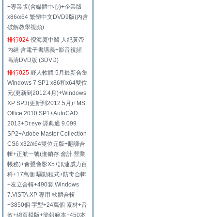
+專業版(含媒體中心)+企業版
x86/x64 繁體中文DVD9版(內含
破解教學視頻)
排行024
倪海廈中醫 人紀黃帝
內經 含電子書講義+影音視頻
高清DVD版 (3DVD)
排行025
野人軟體 5月最新合集
Windows 7 SP1 x86和x64雙位
元(更新到2012.4月)+Windows
XP SP3(更新到2012.5月)+MS
Office 2010 SP1+AutoCAD
2013+Dr.eye 譯典通 9.099
SP2+Adobe Master Collection
CS6 x32/x64雙位元版+翻譯合
輯+正航一號(進銷存.會計.營業
帳務)+會聲會影X5+訊連威力百
科+17萬個 驅動程式+防毒合輯
+友立合輯+490套 Windows
7.VISTA.XP 專用 軟體合輯
+3850個 字型+24萬個 素材+音
效+網頁模版+簡報範本+450本