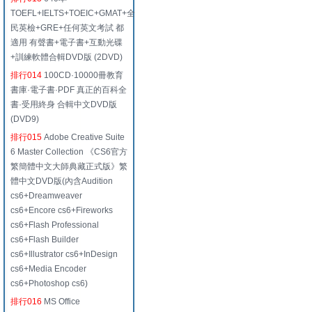
TOEFL+IELTS+TOEIC+GMAT+全
民英檢+GRE+任何英文考試 都
適用 有聲書+電子書+互動光碟
+訓練軟體合輯DVD版 (2DVD)
排行014
100CD·10000冊教育
書庫·電子書·PDF 真正的百科全
書·受用終身 合輯中文DVD版
(DVD9)
排行015
Adobe Creative Suite
6 Master Collection 《CS6官方
繁簡體中文大師典藏正式版》繁
體中文DVD版(內含Audition
cs6+Dreamweaver
cs6+Encore cs6+Fireworks
cs6+Flash Professional
cs6+Flash Builder
cs6+Illustrator cs6+InDesign
cs6+Media Encoder
cs6+Photoshop cs6)
排行016
MS Office