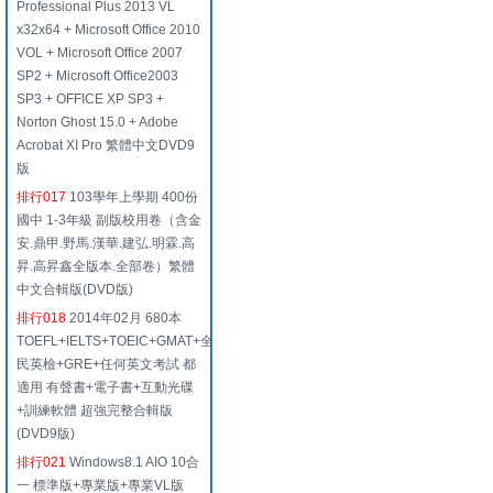
Professional Plus 2013 VL
x32x64 + Microsoft Office 2010
VOL + Microsoft Office 2007
SP2 + Microsoft Office2003
SP3 + OFFICE XP SP3 +
Norton Ghost 15.0 + Adobe
Acrobat XI Pro 繁體中文DVD9
版
排行017
103學年上學期 400份
國中 1-3年級 副版校用卷（含金
安.鼎甲.野馬.漢華.建弘.明霖.高
昇.高昇鑫全版本.全部卷）繁體
中文合輯版(DVD版)
排行018
2014年02月 680本
TOEFL+IELTS+TOEIC+GMAT+全
民英檢+GRE+任何英文考試 都
適用 有聲書+電子書+互動光碟
+訓練軟體 超強完整合輯版
(DVD9版)
排行021
Windows8.1 AIO 10合
一 標準版+專業版+專業VL版