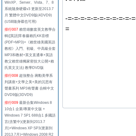
WinXP、Server、Vista、7、8
系統隨身硬碟v3 更新至2013.7
月 繁體中文DVD9版(4DVD9)
-=-=-=-=-=-=-=-=-=-=-=
(USB隨身碟也可用)
=
排行007
賴世雄數套英文教學合
輯([英語]常春藤賴氏KK音標
(PDF+MP3)+《賴世雄美國英語
教程》入門、初級、中高級全套
MP3和教材+英文直通車+英語
教父賴世雄獨家密技大公開+賴
氏英文文法) 教學DVD版
排行008
超強整合 蔣勳美學系
列講座+文學之美+美的沉思有
聲書系列 MP3有聲書 合輯中文
DVD9版(3DVD9)
排行009
最新合集Windows 8
10合1 企業/專業中文版 +
Windows 7 SP1 688合1 多國語
言(含繁中)(更新到2013.7
月)+Windows XP SP3(更新到
2013.7月)+Windows 2008 R2