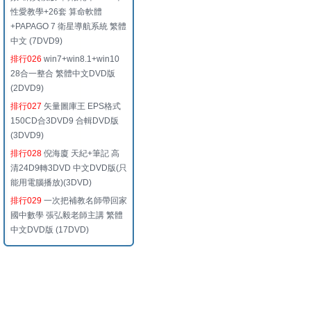
性愛教學+26套 算命軟體
+PAPAGO 7 衛星導航系統 繁體
中文 (7DVD9)
排行026
win7+win8.1+win10
28合一整合 繁體中文DVD版
(2DVD9)
排行027
矢量圖庫王 EPS格式
150CD合3DVD9 合輯DVD版
(3DVD9)
排行028
倪海廈 天紀+筆記 高
清24D9轉3DVD 中文DVD版(只
能用電腦播放)(3DVD)
排行029
一次把補教名師帶回家
國中數學 張弘毅老師主講 繁體
中文DVD版 (17DVD)