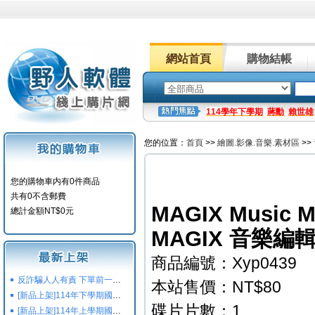
網站首頁
購物結帳
114學年下學期
蔣勳
賴世雄
您的位置：
首頁
>>
繪圖.影像.音樂.素材區
>>
您的購物車内有0件商品
共有0不含郵費
MAGIX Music Ma
總計金額NT$0元
MAGIX 音樂編
商品編號：Xyp0439
反詐騙人人有責 下單前一定要注意
本站售價：NT$80
[新品上架]114年下學期國小國中高中命題光碟,校用卷,習作
碟片片數：1
[新品上架]114年上學期國小國中高中命題光碟,校用卷,習作