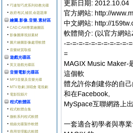
更新日期: 2012.10.04
巧連智巧虎系列幼教光碟
官方網站: http://www.ma
政府考試,補習,命題題庫
繪圖.影像.音樂.素材區
中文網站: http://159tw
CAD.CAM專業繪圖區
軟體簡介: (以官方網站
影像圖庫視頻素材
-=-=-=-=-=-=-=-=-=-=-=
圖片繪圖影像處理軟體
音樂材質取樣
=
遊戲光碟區
MAGIX Music 
英文遊戲光碟區
音樂電影光碟區
這個軟
MP3音樂及音樂光碟
體允許你創建你的自己
MTV.歌劇.演唱會.電視劇
和在Facebook,
電影院縣片
程式軟體區
MySpace互聯網路上
程式軟體合集
微軟系列程式軟體
一套適合初學者與專業
燒錄光碟製作軟體
商用管理勵志軟體