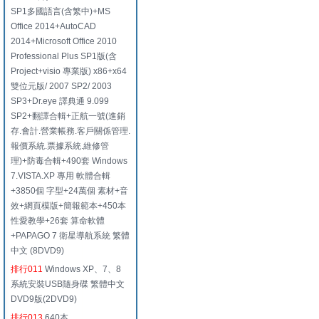
SP1多國語言(含繁中)+MS
Office 2014+AutoCAD
2014+Microsoft Office 2010
Professional Plus SP1版(含
Project+visio 專業版) x86+x64
雙位元版/ 2007 SP2/ 2003
SP3+Dr.eye 譯典通 9.099
SP2+翻譯合輯+正航一號(進銷
存.會計.營業帳務.客戶關係管理.
報價系統.票據系統.維修管
理)+防毒合輯+490套 Windows
7.VISTA.XP 專用 軟體合輯
+3850個 字型+24萬個 素材+音
效+網頁模版+簡報範本+450本
性愛教學+26套 算命軟體
+PAPAGO 7 衛星導航系統 繁體
中文 (8DVD9)
排行011
Windows XP、7、8
系統安裝USB隨身碟 繁體中文
DVD9版(2DVD9)
排行013
640本