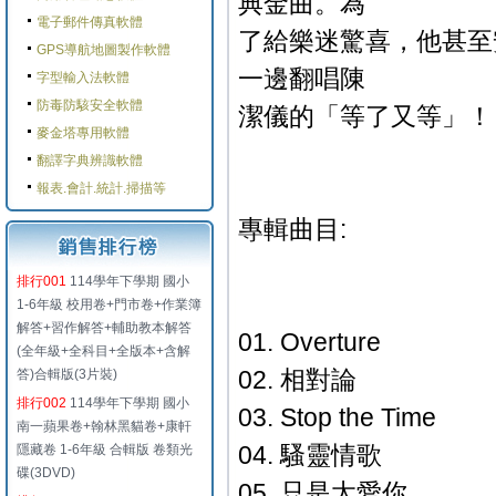
典金曲。為
電子郵件傳真軟體
了給樂迷驚喜，他甚至
GPS導航地圖製作軟體
一邊翻唱陳
字型輸入法軟體
防毒防駭安全軟體
潔儀的「等了又等」！
麥金塔專用軟體
翻譯字典辨識軟體
報表.會計.統計.掃描等
專輯曲目:
排行001
114學年下學期 國小
1-6年級 校用卷+門市卷+作業簿
解答+習作解答+輔助教本解答
01. Overture
(全年級+全科目+全版本+含解
02. 相對論
答)合輯版(3片裝)
排行002
114學年下學期 國小
03. Stop the Time
南一蘋果卷+翰林黑貓卷+康軒
04. 騷靈情歌
隱藏卷 1-6年級 合輯版 卷類光
碟(3DVD)
05. 只是太愛你