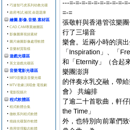
---=-=-=-=-=-=-=-=-=-=
巧連智巧虎系列幼教光碟
=-=
政府考試,補習,命題題庫
繪圖.影像.音樂.素材區
張敬軒與香港管弦樂團
CAD.CAM專業繪圖區
行了三場音
影像圖庫視頻素材
樂會。近兩小時的演出
圖片繪圖影像處理軟體
音樂材質取樣
「Inspiration」、「Fr
遊戲光碟區
和「Eternity」（
英文遊戲光碟區
樂團澎湃
音樂電影光碟區
MP3音樂及音樂光碟
的伴奏水乳交融，帶給
MTV.歌劇.演唱會.電視劇
會》 共編排
電影院縣片
程式軟體區
了逾二十首歌曲，軒仔
程式軟體合集
the Time」
微軟系列程式軟體
外，也特別向前輩們致
燒錄光碟製作軟體
商用管理勵志軟體