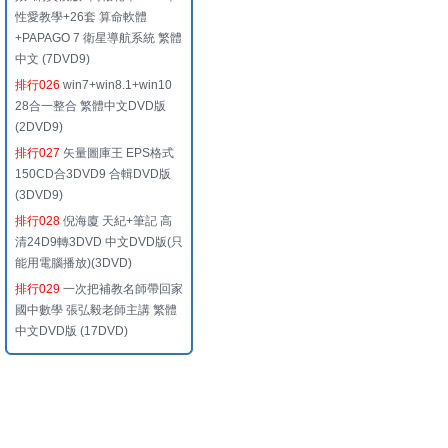
性愛教學+26套 算命軟體
+PAPAGO 7 衛星導航系統 繁體
中文 (7DVD9)
排行026
win7+win8.1+win10
28合一整合 繁體中文DVD版
(2DVD9)
排行027
矢量圖庫王 EPS格式
150CD合3DVD9 合輯DVD版
(3DVD9)
排行028
倪海廈 天紀+筆記 高
清24D9轉3DVD 中文DVD版(只
能用電腦播放)(3DVD)
排行029
一次把補教名師帶回家
國中數學 張弘毅老師主講 繁體
中文DVD版 (17DVD)