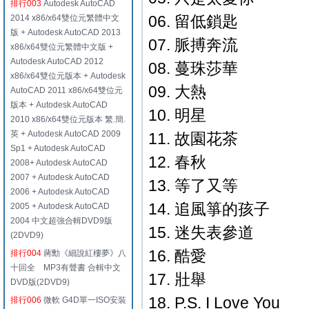
排行003
Autodesk AutoCAD
06. 留低鎖匙
2014 x86/x64雙位元繁體中文
版 + Autodesk AutoCAD 2013
07. 脈搏奔流
x86/x64雙位元繁體中文版 +
Autodesk AutoCAD 2012
08. 蔓珠莎華
x86/x64雙位元版本 + Autodesk
09. 大熱
AutoCAD 2011 x86/x64雙位元
版本 + Autodesk AutoCAD
10. 明星
2010 x86/x64雙位元版本 繁.簡.
英 + Autodesk AutoCAD 2009
11. 故園花茶
Sp1 + Autodesk AutoCAD
12. 春秋
2008+ Autodesk AutoCAD
2007 + Autodesk AutoCAD
13. 等了又等
2006 + Autodesk AutoCAD
14. 追風箏的孩子
2005 + Autodesk AutoCAD
2004 中文超強合輯DVD9版
15. 迷失表參道
(2DVD9)
16. 酷愛
排行004
蔣勳《細說紅樓夢》八
十回全 MP3有聲書 合輯中文
17. 壯舉
DVD版(2DVD9)
18. P.S. I Love You
排行006
微軟 G4D單一ISO安裝