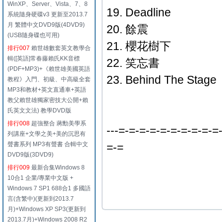
WinXP、Server、Vista、7、8
19. Deadline
系統隨身硬碟v3 更新至2013.7
月 繁體中文DVD9版(4DVD9)
20. 餘震
(USB隨身碟也可用)
21. 櫻花樹下
排行007
賴世雄數套英文教學合
輯([英語]常春藤賴氏KK音標
22. 笑忘書
(PDF+MP3)+《賴世雄美國英語
23. Behind The Stage
教程》入門、初級、中高級全套
MP3和教材+英文直通車+英語
教父賴世雄獨家密技大公開+賴
氏英文文法) 教學DVD版
排行008
超強整合 蔣勳美學系
---=-=-=-=-=-=-=-=-=-=
列講座+文學之美+美的沉思有
聲書系列 MP3有聲書 合輯中文
=-=
DVD9版(3DVD9)
排行009
最新合集Windows 8
10合1 企業/專業中文版 +
Windows 7 SP1 688合1 多國語
言(含繁中)(更新到2013.7
月)+Windows XP SP3(更新到
2013.7月)+Windows 2008 R2