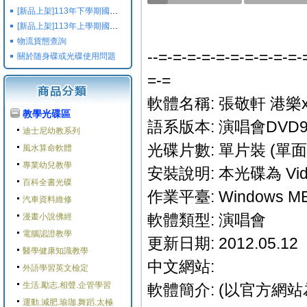
[新品上架]113年下學期國小國中高中命題光碟,校用卷,習作
[新品上架]113年上學期國小國中高中命題光碟,校用卷,習作
物流貨態查詢
--=-=-=-=-=-=-=-=-=-=-
關於随身碟或光碟使用問題
=-=
軟體名稱: 張敬軒 港
教學光碟區
語系版本: 演唱會DVD
迪士尼幼教系列
光碟片數: 單片裝 (單面
風水算命軟體
專業幼兒教學
安裝說明: 本光碟為 Vi
百科全書光碟
作業平臺: Windows ME/
汽車資料維修
軟體類型: 演唱會
漫畫小說佛經
電腦認證教學
更新日期: 2012.05.12
醫學健康知識教學
中文網站:
外語學習英文檢定
生活.勵志.相聲.企管學習
軟體簡介: (以官方網站
運動.減肥.瑜珈.舞蹈.太極