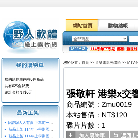
網站首頁
購物結帳
114學年下學期
蔣勳
賴世雄
您的位置：
首頁
>>
音樂電影光碟區
>>
MTV
您的購物車内有0件商品
共有0不含郵費
張敬軒 港樂x交
總計金額NT$0元
商品編號：Zmu0019
本站售價：NT$120
反詐騙人人有責 下單前一定要注意
碟片片數：1
[新品上架]114年下學期國小國中高中命題光碟,校用卷,習作
[新品上架]114年上學期國小國中高中命題光碟,校用卷,習作