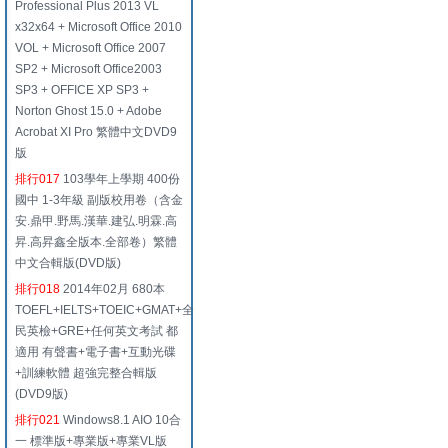
Professional Plus 2013 VL
x32x64 + Microsoft Office 2010
VOL + Microsoft Office 2007
SP2 + Microsoft Office2003
SP3 + OFFICE XP SP3 +
Norton Ghost 15.0 + Adobe
Acrobat XI Pro 繁體中文DVD9
版
排行017
103學年上學期 400份
國中 1-3年級 副版校用卷（含金
安.鼎甲.野馬.漢華.建弘.明霖.高
昇.高昇鑫全版本.全部卷）繁體
中文合輯版(DVD版)
排行018
2014年02月 680本
TOEFL+IELTS+TOEIC+GMAT+全
民英檢+GRE+任何英文考試 都
適用 有聲書+電子書+互動光碟
+訓練軟體 超強完整合輯版
(DVD9版)
排行021
Windows8.1 AIO 10合
一 標準版+專業版+專業VL版