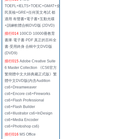
TOEFL+IELTS+TOEIC+GMAT+全
民英檢+GRE+任何英文考試 都
適用 有聲書+電子書+互動光碟
+訓練軟體合輯DVD版 (2DVD)
排行014
100CD·10000冊教育
書庫·電子書·PDF 真正的百科全
書·受用終身 合輯中文DVD版
(DVD9)
排行015
Adobe Creative Suite
6 Master Collection 《CS6官方
繁簡體中文大師典藏正式版》繁
體中文DVD版(內含Audition
cs6+Dreamweaver
cs6+Encore cs6+Fireworks
cs6+Flash Professional
cs6+Flash Builder
cs6+Illustrator cs6+InDesign
cs6+Media Encoder
cs6+Photoshop cs6)
排行016
MS Office