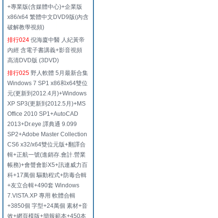
+專業版(含媒體中心)+企業版
x86/x64 繁體中文DVD9版(內含
破解教學視頻)
排行024
倪海廈中醫 人紀黃帝
內經 含電子書講義+影音視頻
高清DVD版 (3DVD)
排行025
野人軟體 5月最新合集
Windows 7 SP1 x86和x64雙位
元(更新到2012.4月)+Windows
XP SP3(更新到2012.5月)+MS
Office 2010 SP1+AutoCAD
2013+Dr.eye 譯典通 9.099
SP2+Adobe Master Collection
CS6 x32/x64雙位元版+翻譯合
輯+正航一號(進銷存.會計.營業
帳務)+會聲會影X5+訊連威力百
科+17萬個 驅動程式+防毒合輯
+友立合輯+490套 Windows
7.VISTA.XP 專用 軟體合輯
+3850個 字型+24萬個 素材+音
效+網頁模版+簡報範本+450本