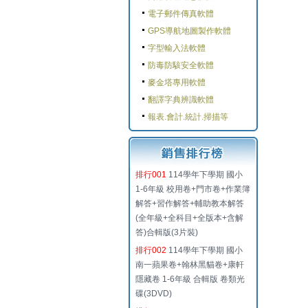
電子郵件傳真軟體
GPS導航地圖製作軟體
字型輸入法軟體
防毒防駭安全軟體
麥金塔專用軟體
翻譯字典辨識軟體
報表.會計.統計.掃描等
排行001
114學年下學期 國小
1-6年級 校用卷+門市卷+作業簿
解答+習作解答+輔助教本解答
(全年級+全科目+全版本+含解
答)合輯版(3片裝)
排行002
114學年下學期 國小
南一蘋果卷+翰林黑貓卷+康軒
隱藏卷 1-6年級 合輯版 卷類光
碟(3DVD)