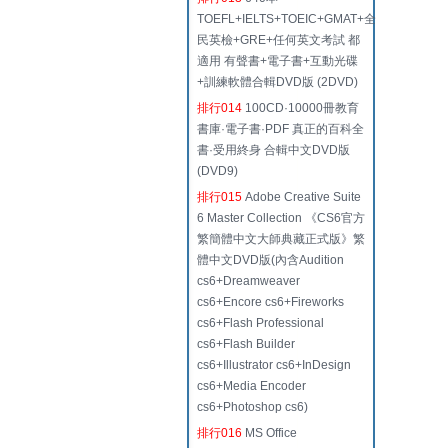
TOEFL+IELTS+TOEIC+GMAT+全
民英檢+GRE+任何英文考試 都
適用 有聲書+電子書+互動光碟
+訓練軟體合輯DVD版 (2DVD)
排行014
100CD·10000冊教育
書庫·電子書·PDF 真正的百科全
書·受用終身 合輯中文DVD版
(DVD9)
排行015
Adobe Creative Suite
6 Master Collection 《CS6官方
繁簡體中文大師典藏正式版》繁
體中文DVD版(內含Audition
cs6+Dreamweaver
cs6+Encore cs6+Fireworks
cs6+Flash Professional
cs6+Flash Builder
cs6+Illustrator cs6+InDesign
cs6+Media Encoder
cs6+Photoshop cs6)
排行016
MS Office