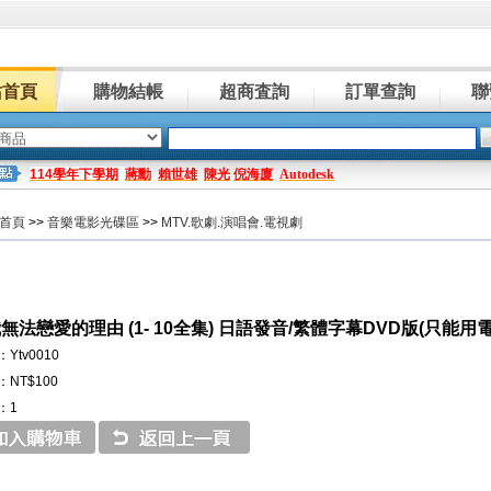
站首頁
購物結帳
超商査詢
訂單查詢
聯
114學年下學期
蔣勳
賴世雄
陳光
倪海廈
Autodesk
首頁
>>
音樂電影光碟區
>>
MTV.歌劇.演唱會.電視劇
無法戀愛的理由 (1- 10全集) 日語發音/繁體字幕DVD版(只能用
Ytv0010
NT$100
：1