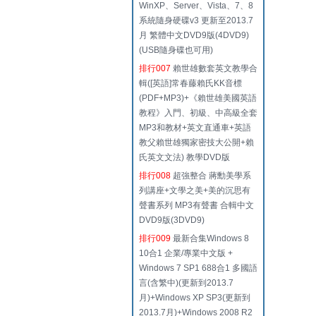
WinXP、Server、Vista、7、8
系統隨身硬碟v3 更新至2013.7
月 繁體中文DVD9版(4DVD9)
(USB隨身碟也可用)
排行007
賴世雄數套英文教學合
輯([英語]常春藤賴氏KK音標
(PDF+MP3)+《賴世雄美國英語
教程》入門、初級、中高級全套
MP3和教材+英文直通車+英語
教父賴世雄獨家密技大公開+賴
氏英文文法) 教學DVD版
排行008
超強整合 蔣勳美學系
列講座+文學之美+美的沉思有
聲書系列 MP3有聲書 合輯中文
DVD9版(3DVD9)
排行009
最新合集Windows 8
10合1 企業/專業中文版 +
Windows 7 SP1 688合1 多國語
言(含繁中)(更新到2013.7
月)+Windows XP SP3(更新到
2013.7月)+Windows 2008 R2