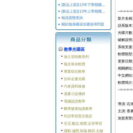
[新品上架]113年下學期國小國中高中命題光碟,校用卷,習作
[新品上架]113年上學期國小國中高中命題光碟,校用卷,習作
--=-=-=-=
物流貨態查詢
影片名稱:
關於随身碟或光碟使用問題
語系版本:
光碟片數: 
破解說明
系統支援: W
教學光碟區
軟體類型:
迪士尼幼教系列
更新日期: 2
風水算命軟體
相關網址:
專業幼兒教學
中文網站:
百科全書光碟
軟體簡介:
汽車資料維修
--=-=-=-=
漫畫小說佛經
電腦認證教學
導演: 石
醫學健康知識教學
主演: 香裏
外語學習英文檢定
加賀美聖良 
生活.勵志.相聲.企管學習
運動.減肥.瑜珈.舞蹈.太極