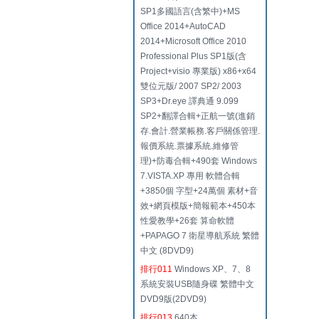
SP1多國語言(含繁中)+MS
Office 2014+AutoCAD
2014+Microsoft Office 2010
Professional Plus SP1版(含
Project+visio 專業版) x86+x64
雙位元版/ 2007 SP2/ 2003
SP3+Dr.eye 譯典通 9.099
SP2+翻譯合輯+正航一號(進銷
存.會計.營業帳務.客戶關係管理.
報價系統.票據系統.維修管
理)+防毒合輯+490套 Windows
7.VISTA.XP 專用 軟體合輯
+3850個 字型+24萬個 素材+音
效+網頁模版+簡報範本+450本
性愛教學+26套 算命軟體
+PAPAGO 7 衛星導航系統 繁體
中文 (8DVD9)
排行011
Windows XP、7、8
系統安裝USB隨身碟 繁體中文
DVD9版(2DVD9)
排行013
640本