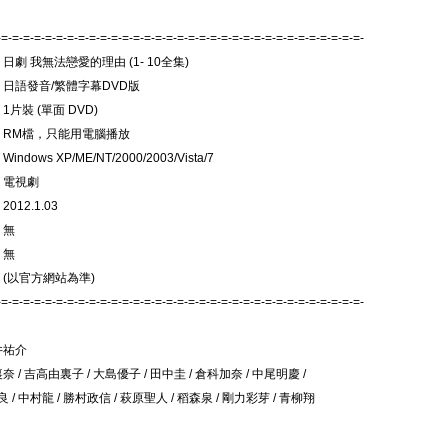
-=-=-=-=-=-=-=-=-=-=-=-=-=-=-=-=-=-=-=-=-=-=-=-=-=-=-=-=-=-=-=-=-=-
 日劇 我無法戀愛的理由 (1- 10全集)
 日語發音/繁體字幕DVD版
1片裝 (單面 DVD)
: RM檔，只能用電腦播放
indows XP/ME/NT/2000/2003/Vista/7
 電視劇
012.1.03
 無
 無
 (以官方網站為準)
-=-=-=-=-=-=-=-=-=-=-=-=-=-=-=-=-=-=-=-=-=-=-=-=-=-=-=-=-=-=-=-=-=-
井祐介
奈 / 吉高由裏子 / 大島優子 / 田中圭 / 倉科加奈 / 中尾明慶 /
/ 中村龍 / 勝村政信 / 萩原聖人 / 稻森泉 / 剛力彩芽 / 青柳翔