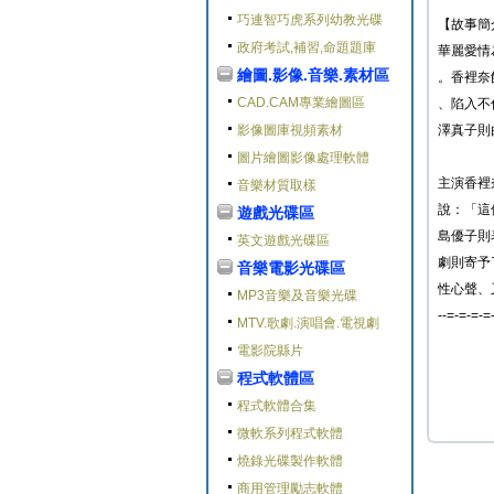
巧連智巧虎系列幼教光碟
【故事簡
政府考試,補習,命題題庫
華麗愛情
繪圖.影像.音樂.素材區
。香裡奈
CAD.CAM專業繪圖區
、陷入不
影像圖庫視頻素材
澤真子則
圖片繪圖影像處理軟體
主演香裡
音樂材質取樣
說：「這
遊戲光碟區
島優子則
英文遊戲光碟區
劇則寄予
音樂電影光碟區
性心聲、
MP3音樂及音樂光碟
--=-=-=-=
MTV.歌劇.演唱會.電視劇
電影院縣片
程式軟體區
程式軟體合集
微軟系列程式軟體
燒錄光碟製作軟體
商用管理勵志軟體