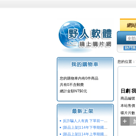
網
您的位置：
您的購物車内有0件商品
共有0不含郵費
日劇 我
總計金額NT$0元
商品編號：
本站售價：
碟片片數
反詐騙人人有責 下單前一定要注意
[新品上架]114年下學期國小國中高中命題光碟,校用卷,習作
[新品上架]114年上學期國小國中高中命題光碟,校用卷,習作