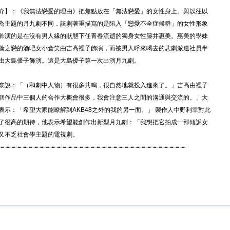
介】：《我無法戀愛的理由》把焦點放在「無法戀愛」的女性身上。與以往以
為主題的月九劇不同，該劇著重描寫的是陷入「戀愛不全症候群」的女性形象
飾演的是在沒有男人緣的狀態下任青春流逝的獨身女性籐井惠美。惠美的學妹
倫之戀的酒吧女小倉笑由吉高裡子飾演，而被男人呼來喝去的悲劇派遣社員半
由大島優子飾演。這是大島優子第一次出演月九劇。
奈說：「（和劇中人物）有很多共鳴，很自然地就投入進來了。」吉高由裡子
個作品中三個人的合作大概會很多，我會注意三人之間的溝通與交流的。」大
表示：「希望大家能瞭解到AKB48之外的我的另一面。」 製作人中野利幸對此
了很高的期待，他表示希望能創作出新型月九劇：「我想把它拍成一部傾訴女
又不乏社會學主題的電視劇。
-=-=-=-=-=-=-=-=-=-=-=-=-=-=-=-=-=-=-=-=-=-=-=-=-=-=-=-=-=-=-=-=-=-