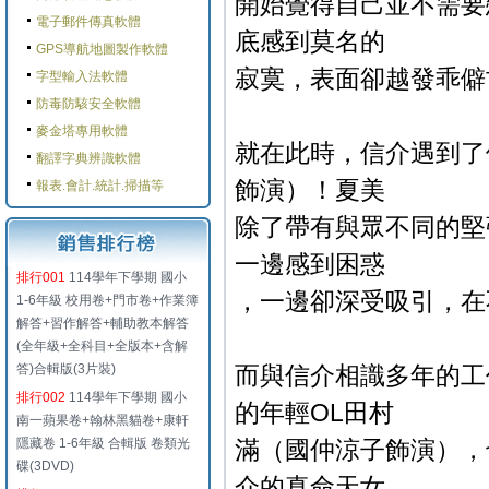
開始覺得自己並不需要
電子郵件傳真軟體
底感到莫名的
GPS導航地圖製作軟體
寂寞，表面卻越發乖僻
字型輸入法軟體
防毒防駭安全軟體
麥金塔專用軟體
就在此時，信介遇到了
翻譯字典辨識軟體
飾演）！夏美
報表.會計.統計.掃描等
除了帶有與眾不同的堅
一邊感到困惑
排行001
114學年下學期 國小
，一邊卻深受吸引，在
1-6年級 校用卷+門市卷+作業簿
解答+習作解答+輔助教本解答
(全年級+全科目+全版本+含解
答)合輯版(3片裝)
而與信介相識多年的工
排行002
114學年下學期 國小
的年輕OL田村
南一蘋果卷+翰林黑貓卷+康軒
隱藏卷 1-6年級 合輯版 卷類光
滿（國仲涼子飾演），
碟(3DVD)
介的真命天女