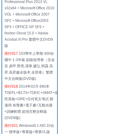
Professional Plus 2013 VL
x32x64 + Microsoft Office 2010
VOL + Microsoft Office 2007
SP2 + Microsoft Office2003
SP3 + OFFICE XP SP3 +
Norton Ghost 15.0 + Adobe
Acrobat XI Pro 繁體中文DVD9
版
排行017
103學年上學期 400份
國中 1-3年級 副版校用卷（含金
安.鼎甲.野馬.漢華.建弘.明霖.高
昇.高昇鑫全版本.全部卷）繁體
中文合輯版(DVD版)
排行018
2014年02月 680本
TOEFL+IELTS+TOEIC+GMAT+全
民英檢+GRE+任何英文考試 都
適用 有聲書+電子書+互動光碟
+訓練軟體 超強完整合輯版
(DVD9版)
排行021
Windows8.1 AIO 10合
一 標準版+專業版+專業VL版