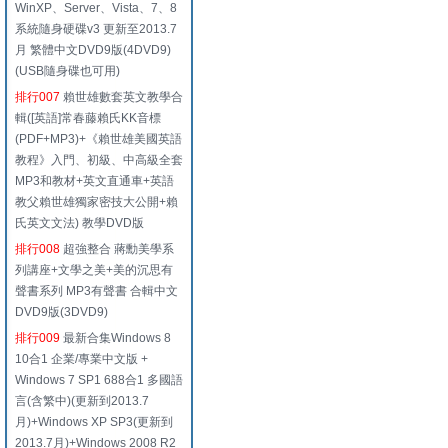
WinXP、Server、Vista、7、8
系統隨身硬碟v3 更新至2013.7
月 繁體中文DVD9版(4DVD9)
(USB隨身碟也可用)
排行007
賴世雄數套英文教學合
輯([英語]常春藤賴氏KK音標
(PDF+MP3)+《賴世雄美國英語
教程》入門、初級、中高級全套
MP3和教材+英文直通車+英語
教父賴世雄獨家密技大公開+賴
氏英文文法) 教學DVD版
排行008
超強整合 蔣勳美學系
列講座+文學之美+美的沉思有
聲書系列 MP3有聲書 合輯中文
DVD9版(3DVD9)
排行009
最新合集Windows 8
10合1 企業/專業中文版 +
Windows 7 SP1 688合1 多國語
言(含繁中)(更新到2013.7
月)+Windows XP SP3(更新到
2013.7月)+Windows 2008 R2