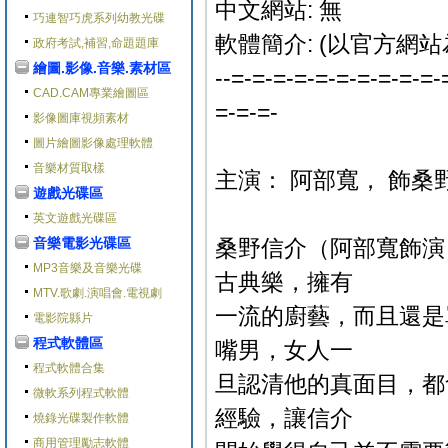
中文網站: 無
巧連智巧虎系列幼教光碟
軟體簡介: (以官方網站
政府考試,補習,命題題庫
繪圖.影像.音樂.素材區
--=-=-=-=-=-=-=-=-=-=-
CAD.CAM專業繪圖區
=-=-=-
影像圖庫視頻素材
圖片繪圖影像處理軟體
音樂材質取樣
主演： 阿部寬， 飾桑
遊戲光碟區
英文遊戲光碟區
音樂電影光碟區
桑野信介（阿部寬飾演
MP3音樂及音樂光碟
古典樂，擁有
MTV.歌劇.演唱會.電視劇
一流的廚藝，而且還是
電影院縣片
程式軟體區
嘴男，女人一
程式軟體合集
旦認清他的真面目，都
微軟系列程式軟體
經驗，讓信介
燒錄光碟製作軟體
商用管理勵志軟體