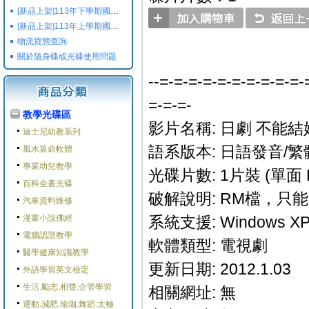
[新品上架]113年下學期國小國中高中命題光碟,校用卷,習作
[新品上架]113年上學期國小國中高中命題光碟,校用卷,習作
物流貨態查詢
關於随身碟或光碟使用問題
--=-=-=-=-=-=-=-=-=-=-
=-=-=-
教學光碟區
影片名稱: 日劇 不能結婚
迪士尼幼教系列
語系版本: 日語發音/繁
風水算命軟體
專業幼兒教學
光碟片數: 1片裝 (單面 
百科全書光碟
破解說明: RM檔，只
汽車資料維修
漫畫小說佛經
系統支援: Windows XP/M
電腦認證教學
軟體類型: 電視劇
醫學健康知識教學
更新日期: 2012.1.03
外語學習英文檢定
生活.勵志.相聲.企管學習
相關網址: 無
運動.減肥.瑜珈.舞蹈.太極