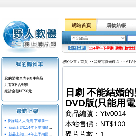
網站首頁
購物結帳
114學年下學期
蔣勳
賴世雄
您的位置：
首頁
>>
音樂電影光碟區
>>
MTV
您的購物車内有0件商品
共有0不含郵費
日劇 不能結婚的男
總計金額NT$0元
DVD版(只能用電
商品編號：Ytv0014
反詐騙人人有責 下單前一定要注意
本站售價：NT$100
[新品上架]114年下學期國小國中高中命題光碟,校用卷,習作
碟片片數：1
[新品上架]114年上學期國小國中高中命題光碟,校用卷,習作