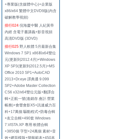
+專業版(含媒體中心)+企業版
x86/x64 繁體中文DVD9版(內含
破解教學視頻)
排行024
倪海廈中醫 人紀黃帝
內經 含電子書講義+影音視頻
高清DVD版 (3DVD)
排行025
野人軟體 5月最新合集
Windows 7 SP1 x86和x64雙位
元(更新到2012.4月)+Windows
XP SP3(更新到2012.5月)+MS
Office 2010 SP1+AutoCAD
2013+Dr.eye 譯典通 9.099
SP2+Adobe Master Collection
CS6 x32/x64雙位元版+翻譯合
輯+正航一號(進銷存.會計.營業
帳務)+會聲會影X5+訊連威力百
科+17萬個 驅動程式+防毒合輯
+友立合輯+490套 Windows
7.VISTA.XP 專用 軟體合輯
+3850個 字型+24萬個 素材+音
效+網頁模版+簡報範本+450本