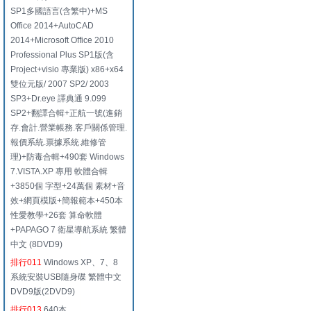
SP1多國語言(含繁中)+MS
Office 2014+AutoCAD
2014+Microsoft Office 2010
Professional Plus SP1版(含
Project+visio 專業版) x86+x64
雙位元版/ 2007 SP2/ 2003
SP3+Dr.eye 譯典通 9.099
SP2+翻譯合輯+正航一號(進銷
存.會計.營業帳務.客戶關係管理.
報價系統.票據系統.維修管
理)+防毒合輯+490套 Windows
7.VISTA.XP 專用 軟體合輯
+3850個 字型+24萬個 素材+音
效+網頁模版+簡報範本+450本
性愛教學+26套 算命軟體
+PAPAGO 7 衛星導航系統 繁體
中文 (8DVD9)
排行011
Windows XP、7、8
系統安裝USB隨身碟 繁體中文
DVD9版(2DVD9)
排行013
640本