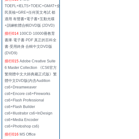
TOEFL+IELTS+TOEIC+GMAT+全
民英檢+GRE+任何英文考試 都
適用 有聲書+電子書+互動光碟
+訓練軟體合輯DVD版 (2DVD)
排行014
100CD·10000冊教育
書庫·電子書·PDF 真正的百科全
書·受用終身 合輯中文DVD版
(DVD9)
排行015
Adobe Creative Suite
6 Master Collection 《CS6官方
繁簡體中文大師典藏正式版》繁
體中文DVD版(內含Audition
cs6+Dreamweaver
cs6+Encore cs6+Fireworks
cs6+Flash Professional
cs6+Flash Builder
cs6+Illustrator cs6+InDesign
cs6+Media Encoder
cs6+Photoshop cs6)
排行016
MS Office