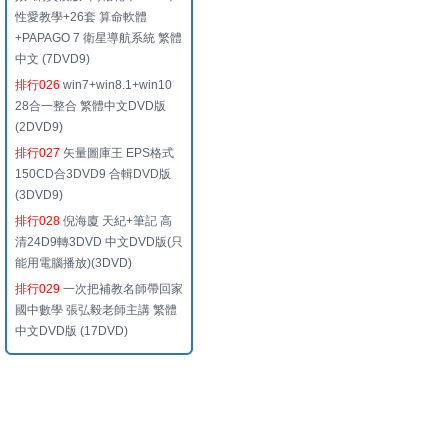
性愛教學+26套 算命軟體
+PAPAGO 7 衛星導航系統 繁體
中文 (7DVD9)
排行026
win7+win8.1+win10
28合一整合 繁體中文DVD版
(2DVD9)
排行027
矢量圖庫王 EPS格式
150CD合3DVD9 合輯DVD版
(3DVD9)
排行028
倪海廈 天紀+筆記 高
清24D9轉3DVD 中文DVD版(只
能用電腦播放)(3DVD)
排行029
一次把補教名師帶回家
國中數學 張弘毅老師主講 繁體
中文DVD版 (17DVD)