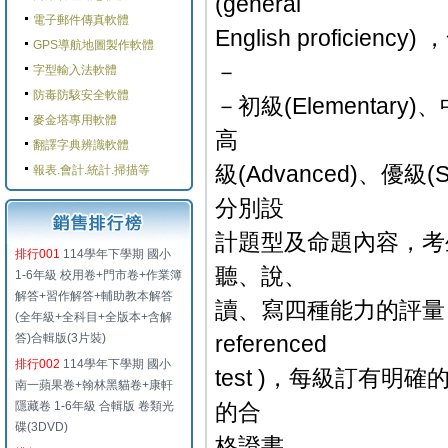
(general
電子郵件傳真軟體
English profic
GPS導航地圖製作軟體
－
字型輸入法軟體
防毒防駭安全軟體
－初級(Elementary)、中
麥金塔專用軟體
高
翻譯字典辨識軟體
級(Advanced)、優
報表.會計.統計.掃描等
分別設
計題型及命題內容，考
排行001
114學年下學期 國小
聽、說、
1-6年級 校用卷+門市卷+作業簿
解答+習作解答+輔助教本解答
讀、寫四種能力的評量； 本
(全年級+全科目+全版本+含解
答)合輯版(3片裝)
referenced
排行002
114學年下學期 國小
test )，每級訂有
南一蘋果卷+翰林黑貓卷+康軒
隱藏卷 1-6年級 合輯版 卷類光
的合
碟(3DVD)
格證書。