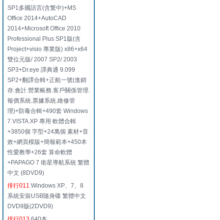
SP1多國語言(含繁中)+MS
Office 2014+AutoCAD
2014+Microsoft Office 2010
Professional Plus SP1版(含
Project+visio 專業版) x86+x64
雙位元版/ 2007 SP2/ 2003
SP3+Dr.eye 譯典通 9.099
SP2+翻譯合輯+正航一號(進銷
存.會計.營業帳務.客戶關係管理.
報價系統.票據系統.維修管
理)+防毒合輯+490套 Windows
7.VISTA.XP 專用 軟體合輯
+3850個 字型+24萬個 素材+音
效+網頁模版+簡報範本+450本
性愛教學+26套 算命軟體
+PAPAGO 7 衛星導航系統 繁體
中文 (8DVD9)
排行011
Windows XP、7、8
系統安裝USB隨身碟 繁體中文
DVD9版(2DVD9)
排行013
640本