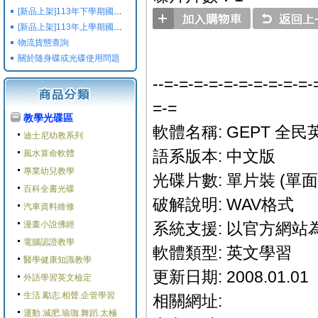
[新品上架]113年下學期國小國中高中命題光碟,校用卷,習作
[新品上架]113年上學期國小國中高中命題光碟,校用卷,習作
物流貨態查詢
關於随身碟或光碟使用問題
--=-=-=-=-=-=-=-=-=-=-
=-=
教學光碟區
軟體名稱: GEPT 全
迪士尼幼教系列
語系版本: 中文版
風水算命軟體
專業幼兒教學
光碟片數: 單片裝 (單面 
百科全書光碟
破解說明: WAV格式
汽車資料維修
漫畫小說佛經
系統支援: 以官方網站
電腦認證教學
軟體類型: 英文學習
醫學健康知識教學
更新日期: 2008.01.01
外語學習英文檢定
生活.勵志.相聲.企管學習
相關網址:
運動.減肥.瑜珈.舞蹈.太極