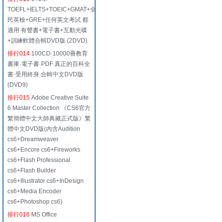
TOEFL+IELTS+TOEIC+GMAT+全
民英檢+GRE+任何英文考試 都
適用 有聲書+電子書+互動光碟
+訓練軟體合輯DVD版 (2DVD)
排行014
100CD·10000冊教育
書庫·電子書·PDF 真正的百科全
書·受用終身 合輯中文DVD版
(DVD9)
排行015
Adobe Creative Suite
6 Master Collection 《CS6官方
繁簡體中文大師典藏正式版》繁
體中文DVD版(內含Audition
cs6+Dreamweaver
cs6+Encore cs6+Fireworks
cs6+Flash Professional
cs6+Flash Builder
cs6+Illustrator cs6+InDesign
cs6+Media Encoder
cs6+Photoshop cs6)
排行016
MS Office