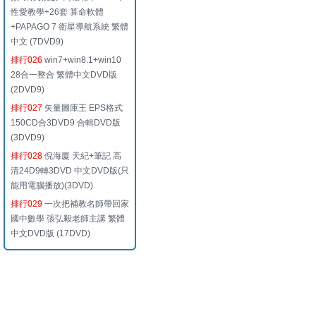
性愛教學+26套 算命軟體
+PAPAGO 7 衛星導航系統 繁體
中文 (7DVD9)
排行026
win7+win8.1+win10
28合一整合 繁體中文DVD版
(2DVD9)
排行027
矢量圖庫王 EPS格式
150CD合3DVD9 合輯DVD版
(3DVD9)
排行028
倪海廈 天紀+筆記 高
清24D9轉3DVD 中文DVD版(只
能用電腦播放)(3DVD)
排行029
一次把補教名師帶回家
國中數學 張弘毅老師主講 繁體
中文DVD版 (17DVD)