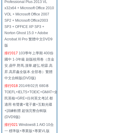
Professional Plus 2013 VL
x32x64 + Microsoft Office 2010
VOL + Microsoft Office 2007
SP2 + Microsoft Office2003
SP3 + OFFICE XP SP3 +
Norton Ghost 15.0 + Adobe
Acrobat XI Pro 繁體中文DVD9
版
排行017
103學年上學期 400份
國中 1-3年級 副版校用卷（含金
安.鼎甲.野馬.漢華.建弘.明霖.高
昇.高昇鑫全版本.全部卷）繁體
中文合輯版(DVD版)
排行018
2014年02月 680本
TOEFL+IELTS+TOEIC+GMAT+全
民英檢+GRE+任何英文考試 都
適用 有聲書+電子書+互動光碟
+訓練軟體 超強完整合輯版
(DVD9版)
排行021
Windows8.1 AIO 10合
一 標準版+專業版+專業VL版