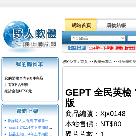
網站首頁
購物結帳
114學年下學期
蔣勳
賴世雄
您的位置：
首頁
>>
教學光碟區
>>
外語學習
您的購物車内有0件商品
共有0不含郵費
GEPT 全民英檢
總計金額NT$0元
版
商品編號：Xjx0148
反詐騙人人有責 下單前一定要注意
本站售價：NT$80
[新品上架]114年下學期國小國中高中命題光碟,校用卷,習作
碟片片數：1
[新品上架]114年上學期國小國中高中命題光碟,校用卷,習作