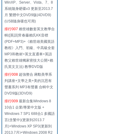
WinXP、Server、Vista、7、8
系統隨身硬碟v3 更新至2013.7
月 繁體中文DVD9版(4DVD9)
(USB隨身碟也可用)
排行007
賴世雄數套英文教學合
輯([英語]常春藤賴氏KK音標
(PDF+MP3)+《賴世雄美國英語
教程》入門、初級、中高級全套
MP3和教材+英文直通車+英語
教父賴世雄獨家密技大公開+賴
氏英文文法) 教學DVD版
排行008
超強整合 蔣勳美學系
列講座+文學之美+美的沉思有
聲書系列 MP3有聲書 合輯中文
DVD9版(3DVD9)
排行009
最新合集Windows 8
10合1 企業/專業中文版 +
Windows 7 SP1 688合1 多國語
言(含繁中)(更新到2013.7
月)+Windows XP SP3(更新到
2013.7月)+Windows 2008 R2