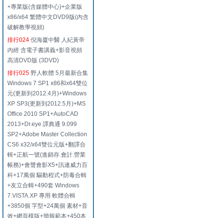
+專業版(含媒體中心)+企業版
x86/x64 繁體中文DVD9版(內含
破解教學視頻)
排行024
倪海廈中醫 人紀黃帝
內經 含電子書講義+影音視頻
高清DVD版 (3DVD)
排行025
野人軟體 5月最新合集
Windows 7 SP1 x86和x64雙位
元(更新到2012.4月)+Windows
XP SP3(更新到2012.5月)+MS
Office 2010 SP1+AutoCAD
2013+Dr.eye 譯典通 9.099
SP2+Adobe Master Collection
CS6 x32/x64雙位元版+翻譯合
輯+正航一號(進銷存.會計.營業
帳務)+會聲會影X5+訊連威力百
科+17萬個 驅動程式+防毒合輯
+友立合輯+490套 Windows
7.VISTA.XP 專用 軟體合輯
+3850個 字型+24萬個 素材+音
效+網頁模版+簡報範本+450本