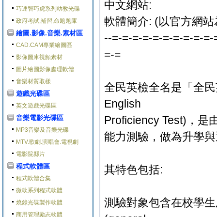
中文網站:
巧連智巧虎系列幼教光碟
軟體簡介: (以官方網站
政府考試,補習,命題題庫
繪圖.影像.音樂.素材區
--=-=-=-=-=-=-=-=-=-=-
CAD.CAM專業繪圖區
=-=
影像圖庫視頻素材
圖片繪圖影像處理軟體
音樂材質取樣
全民英檢全名是「全民英語
遊戲光碟區
English
英文遊戲光碟區
音樂電影光碟區
Proficiency T
MP3音樂及音樂光碟
能力測驗，做為升學與
MTV.歌劇.演唱會.電視劇
電影院縣片
程式軟體區
其特色包括:
程式軟體合集
微軟系列程式軟體
測驗對象包含在校學生
燒錄光碟製作軟體
商用管理勵志軟體