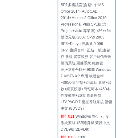
SP1多國語言(含繁中)+MS
Office 2014+AutoCAD
2014+Microsoft Office 2010
Professional Plus SP1版(含
Project+visio 專業版) x86+x64
雙位元版/ 2007 SP2/ 2003
SP3+Dr.eye 譯典通 9.099
SP2+翻譯合輯+正航一號(進銷
存.會計.營業帳務.客戶關係管理.
報價系統.票據系統.維修管
理)+防毒合輯+490套 Windows
7.VISTA.XP 專用 軟體合輯
+3850個 字型+24萬個 素材+音
效+網頁模版+簡報範本+450本
性愛教學+26套 算命軟體
+PAPAGO 7 衛星導航系統 繁體
中文 (8DVD9)
排行011
Windows XP、7、8
系統安裝USB隨身碟 繁體中文
DVD9版(2DVD9)
排行013
640本