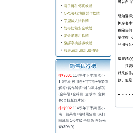
可以自由
電子郵件傳真軟體
GPS導航地圖製作軟體
譬如選擇
字型輸入法軟體
抓穿著牛
防毒防駭安全軟體
移除任何
麥金塔專用軟體
要你按下
翻譯字典辨識軟體
利用收音
報表.會計.統計.掃描等
這些精心
——只要
精采的作
排行001
114學年下學期 國小
效。但是
1-6年級 校用卷+門市卷+作業簿
解答+習作解答+輔助教本解答
(全年級+全科目+全版本+含解
--=-=-=-=
答)合輯版(3片裝)
排行002
114學年下學期 國小
南一蘋果卷+翰林黑貓卷+康軒
隱藏卷 1-6年級 合輯版 卷類光
碟(3DVD)