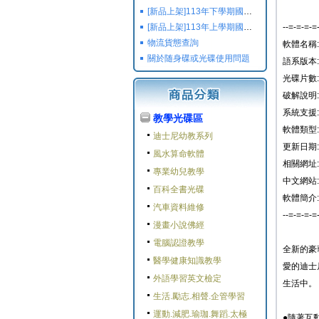
[新品上架]113年下學期國小國中高中命題光碟,校用卷,習作
[新品上架]113年上學期國小國中高中命題光碟,校用卷,習作
--=-=-=-=
物流貨態查詢
軟體名稱: 
關於随身碟或光碟使用問題
語系版本:
光碟片數:
破解說明:
系統支援
教學光碟區
軟體類型:
迪士尼幼教系列
更新日期: 2
風水算命軟體
相關網址:
專業幼兒教學
中文網站:
百科全書光碟
軟體簡介:
汽車資料維修
--=-=-=-=
漫畫小說佛經
電腦認證教學
全新的豪
醫學健康知識教學
愛的迪士
外語學習英文檢定
生活中。
生活.勵志.相聲.企管學習
運動.減肥.瑜珈.舞蹈.太極
●隨著互