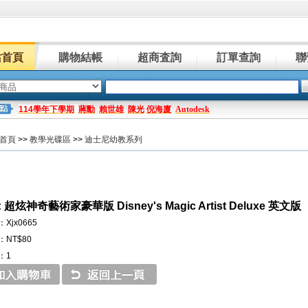
站首頁
購物結帳
超商査詢
訂單查詢
聯
114學年下學期
蔣勳
賴世雄
陳光
倪海廈
Autodesk
首頁
>>
教學光碟區
>>
迪士尼幼教系列
超炫神奇藝術家豪華版 Disney's Magic Artist Deluxe 英文版
Xjx0665
NT$80
：1