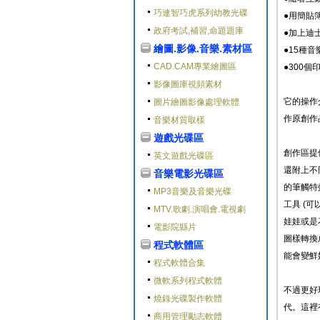
巧連智巧虎系列幼教光碟
●用簡貼
政府考試,補習,命題題庫
●加上迪
繪圖.影像.音樂.素材區
●15種
CAD.CAM專業繪圖區
●300
影像圖庫視頻素材
它的操作
圖片繪圖影像處理軟體
作原創作
音樂材質取樣
遊戲光碟區
創作區提
英文遊戲光碟區
還附上不
音樂電影光碟區
的筆觸特
MP3音樂及音樂光碟
工具 (
MTV.歌劇.演唱會.電視劇
娃娃或是
電影院縣片
圖樣轉換
程式軟體區
能會變鮮
程式軟體合集
微軟系列程式軟體
不過更好
燒錄光碟製作軟體
代。這裡
商用管理勵志軟體