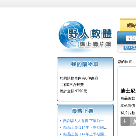
網
您的位置：
您的購物車内有0件商品
共有0不含郵費
迪士尼: 
總計金額NT$0元
商品編號：
本站售價：
碟片片數
反詐騙人人有責 下單前一定要注意
[新品上架]114年下學期國小國中高中命題光碟,校用卷,習作
[新品上架]114年上學期國小國中高中命題光碟,校用卷,習作