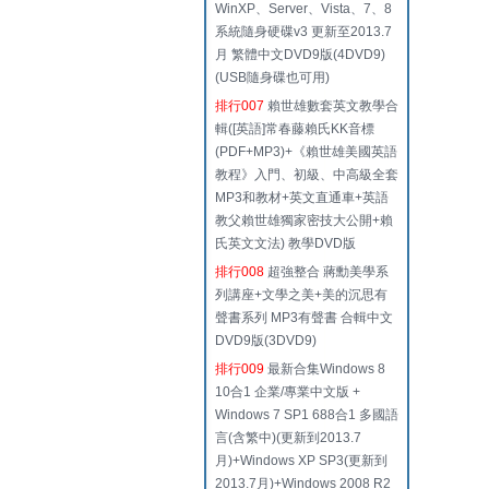
WinXP、Server、Vista、7、8
系統隨身硬碟v3 更新至2013.7
月 繁體中文DVD9版(4DVD9)
(USB隨身碟也可用)
排行007
賴世雄數套英文教學合
輯([英語]常春藤賴氏KK音標
(PDF+MP3)+《賴世雄美國英語
教程》入門、初級、中高級全套
MP3和教材+英文直通車+英語
教父賴世雄獨家密技大公開+賴
氏英文文法) 教學DVD版
排行008
超強整合 蔣勳美學系
列講座+文學之美+美的沉思有
聲書系列 MP3有聲書 合輯中文
DVD9版(3DVD9)
排行009
最新合集Windows 8
10合1 企業/專業中文版 +
Windows 7 SP1 688合1 多國語
言(含繁中)(更新到2013.7
月)+Windows XP SP3(更新到
2013.7月)+Windows 2008 R2