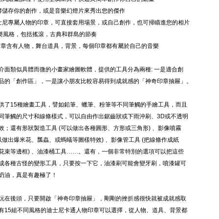
簿儲存你的創作，或是音樂幻燈片來秀出您的傑作
士尼專屬人物的印章，可直接套用場景，或自己創作，也可掃瞄進您的相片
音樂風格，包括搖滾，古典和群島的節奏
個印章含有人物，舞台道具，背景，每個印章都有屬於自己的音樂
介面類似具體而微的小畫家繪圖軟體，提供的工具分為兩種: 一是適合創
品的「創作區」，一是讓小朋友比較容易得到成就感的「神奇印章抽屜」。
供了15種繪畫工具，譬如鉛筆、蠟筆、粉筆等不同筆觸的手繪工具，而且
同筆觸的尺寸和線條樣式，可以自由作出鋸齒狀或下雨沖刷、3D或不透明
效；還有形狀製造工具 (可以做出各種圓形、方形或三角形) 、影像噴霧
可以做出爆米花、瓢蟲、或螞蟻等圖樣特效) 、影像管工具 (把線條作成紙
花束等邊框) 、油漆桶工具……。還有，一個非常特別的選項可以把這些
成各種古怪的變形工具，只要按一下它，油漆刷可能會變牙刷，噴漆罐可
奶油，真是有趣極了！
玩在後頭，只要開啟「神奇印章抽屜」，剛剛的挫折感很快就被成就感取
有15組不同風格的迪士尼卡通人物印章可以選擇，從人物、道具、背景都