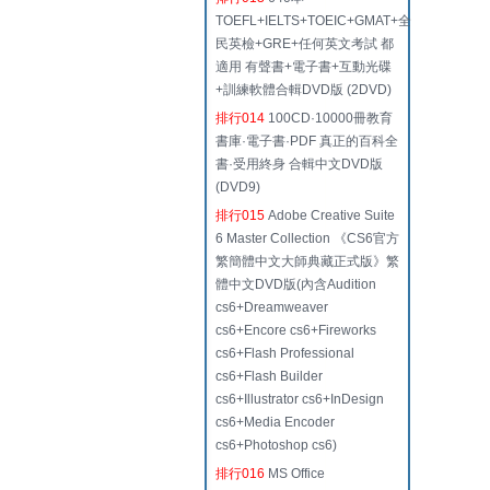
TOEFL+IELTS+TOEIC+GMAT+全
民英檢+GRE+任何英文考試 都
適用 有聲書+電子書+互動光碟
+訓練軟體合輯DVD版 (2DVD)
排行014
100CD·10000冊教育
書庫·電子書·PDF 真正的百科全
書·受用終身 合輯中文DVD版
(DVD9)
排行015
Adobe Creative Suite
6 Master Collection 《CS6官方
繁簡體中文大師典藏正式版》繁
體中文DVD版(內含Audition
cs6+Dreamweaver
cs6+Encore cs6+Fireworks
cs6+Flash Professional
cs6+Flash Builder
cs6+Illustrator cs6+InDesign
cs6+Media Encoder
cs6+Photoshop cs6)
排行016
MS Office