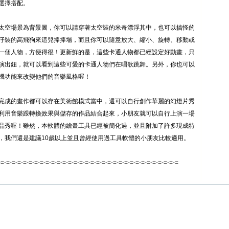
選擇搭配。
太空場景為背景圖，你可以請穿著太空裝的米奇漂浮其中，也可以搞怪的
仔裝的高飛狗來這兒捧捧場，而且你可以隨意放大、縮小、旋轉、移動或
一個人物，方便得很！更新鮮的是，這些卡通人物都已經設定好動畫，只
演出鈕，就可以看到這些可愛的卡通人物們在唱歌跳舞。另外，你也可以
機功能來改變他們的音樂風格喔！
完成的畫作都可以存在美術館模式當中，還可以自行創作華麗的幻燈片秀
利用音樂跟轉換效果與儲存的作品結合起來，小朋友就可以自行上演一場
品秀喔！雖然，本軟體的繪畫工具已經被簡化過，並且附加了許多現成特
，我們還是建議10歲以上並且曾經使用過工具軟體的小朋友比較適用。
-=-=-=-=-=-=-=-=-=-=-=-=-=-=-=-=-=-=-=-=-=-=-=-=-=-=-=-=-=-=-=-=