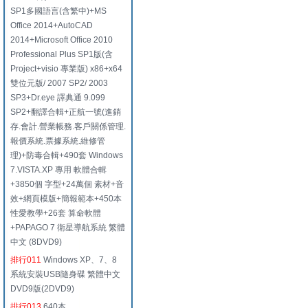
SP1多國語言(含繁中)+MS
Office 2014+AutoCAD
2014+Microsoft Office 2010
Professional Plus SP1版(含
Project+visio 專業版) x86+x64
雙位元版/ 2007 SP2/ 2003
SP3+Dr.eye 譯典通 9.099
SP2+翻譯合輯+正航一號(進銷
存.會計.營業帳務.客戶關係管理.
報價系統.票據系統.維修管
理)+防毒合輯+490套 Windows
7.VISTA.XP 專用 軟體合輯
+3850個 字型+24萬個 素材+音
效+網頁模版+簡報範本+450本
性愛教學+26套 算命軟體
+PAPAGO 7 衛星導航系統 繁體
中文 (8DVD9)
排行011
Windows XP、7、8
系統安裝USB隨身碟 繁體中文
DVD9版(2DVD9)
排行013
640本