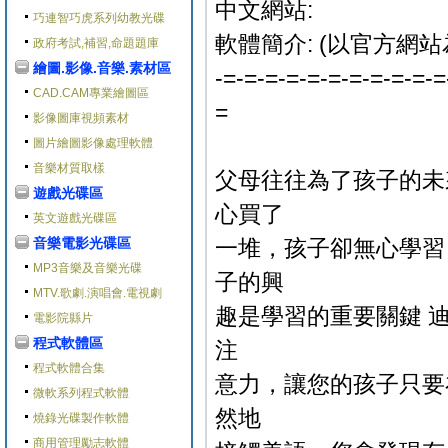
中文網站:
巧連智巧虎系列幼教光碟
軟體簡介: (以官方網站
政府考試,補習,命題題庫
繪圖.影像.音樂.素材區
-=-=-=-=-=-=-=-=-=-=-=
CAD.CAM專業繪圖區
=
影像圖庫視頻素材
圖片繪圖影像處理軟體
音樂材質取樣
父母往往為了孩子的未
遊戲光碟區
心買了
英文遊戲光碟區
音樂電影光碟區
一堆，孩子卻無心學習
MP3音樂及音樂光碟
子的興
MTV.歌劇.演唱會.電視劇
趣是學習的重要關鍵 迪
電影院縣片
程式軟體區
注
程式軟體合集
意力，讓您的孩子只要
微軟系列程式軟體
然地
燒錄光碟製作軟體
商用管理勵志軟體