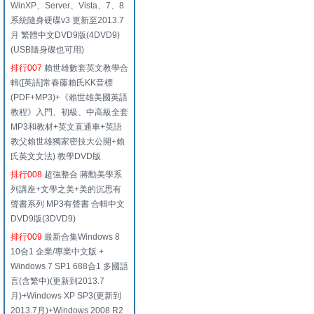
WinXP、Server、Vista、7、8
系統隨身硬碟v3 更新至2013.7
月 繁體中文DVD9版(4DVD9)
(USB隨身碟也可用)
排行007
賴世雄數套英文教學合
輯([英語]常春藤賴氏KK音標
(PDF+MP3)+《賴世雄美國英語
教程》入門、初級、中高級全套
MP3和教材+英文直通車+英語
教父賴世雄獨家密技大公開+賴
氏英文文法) 教學DVD版
排行008
超強整合 蔣勳美學系
列講座+文學之美+美的沉思有
聲書系列 MP3有聲書 合輯中文
DVD9版(3DVD9)
排行009
最新合集Windows 8
10合1 企業/專業中文版 +
Windows 7 SP1 688合1 多國語
言(含繁中)(更新到2013.7
月)+Windows XP SP3(更新到
2013.7月)+Windows 2008 R2