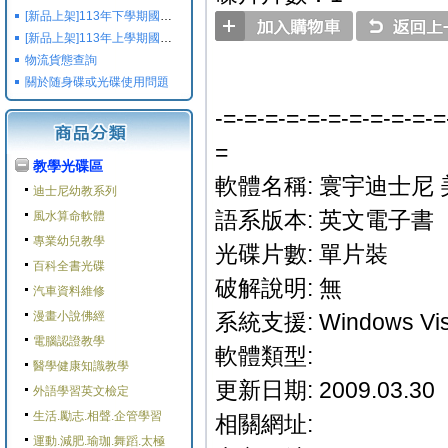
[新品上架]113年下學期國小國中高中命題光碟,校用卷,習作
[新品上架]113年上學期國小國中高中命題光碟,校用卷,習作
物流貨態查詢
關於随身碟或光碟使用問題
-=-=-=-=-=-=-=-=-=-=-=
=
教學光碟區
軟體名稱: 寰宇迪士尼 美語主課
迪士尼幼教系列
語系版本: 英文電子書
風水算命軟體
專業幼兒教學
光碟片數: 單片裝
百科全書光碟
破解說明: 無
汽車資料維修
漫畫小說佛經
系統支援: Windows Vis
電腦認證教學
軟體類型:
醫學健康知識教學
更新日期: 2009.03.30
外語學習英文檢定
生活.勵志.相聲.企管學習
相關網址:
運動.減肥.瑜珈.舞蹈.太極