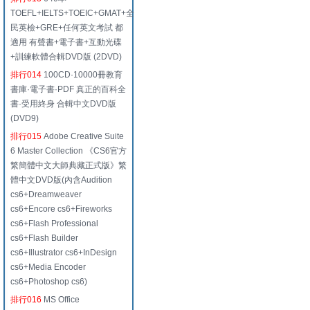
TOEFL+IELTS+TOEIC+GMAT+全
民英檢+GRE+任何英文考試 都
適用 有聲書+電子書+互動光碟
+訓練軟體合輯DVD版 (2DVD)
排行014
100CD·10000冊教育
書庫·電子書·PDF 真正的百科全
書·受用終身 合輯中文DVD版
(DVD9)
排行015
Adobe Creative Suite
6 Master Collection 《CS6官方
繁簡體中文大師典藏正式版》繁
體中文DVD版(內含Audition
cs6+Dreamweaver
cs6+Encore cs6+Fireworks
cs6+Flash Professional
cs6+Flash Builder
cs6+Illustrator cs6+InDesign
cs6+Media Encoder
cs6+Photoshop cs6)
排行016
MS Office