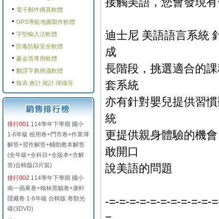
接觸美語，您會發現有
電子郵件傳真軟體
GPS導航地圖製作軟體
迪士尼 美語語言系統
字型輸入法軟體
防毒防駭安全軟體
成
麥金塔專用軟體
長階段，挑選適合的課
翻譯字典辨識軟體
套系統
報表.會計.統計.掃描等
亦有針對嬰兒提供習慣
統
排行001
114學年下學期 國小
更提供親身體驗的機會
1-6年級 校用卷+門市卷+作業簿
解答+習作解答+輔助教本解答
敢開口
(全年級+全科目+全版本+含解
答)合輯版(3片裝)
說美語的問題
排行002
114學年下學期 國小
南一蘋果卷+翰林黑貓卷+康軒
隱藏卷 1-6年級 合輯版 卷類光
-=-=-=-=-=-=-=-=-=-=-=
碟(3DVD)
=