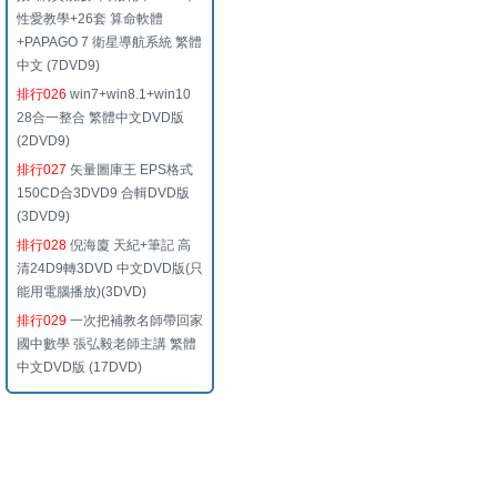
性愛教學+26套 算命軟體
+PAPAGO 7 衛星導航系統 繁體
中文 (7DVD9)
排行026
win7+win8.1+win10
28合一整合 繁體中文DVD版
(2DVD9)
排行027
矢量圖庫王 EPS格式
150CD合3DVD9 合輯DVD版
(3DVD9)
排行028
倪海廈 天紀+筆記 高
清24D9轉3DVD 中文DVD版(只
能用電腦播放)(3DVD)
排行029
一次把補教名師帶回家
國中數學 張弘毅老師主講 繁體
中文DVD版 (17DVD)