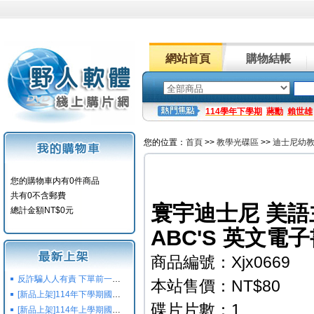
網站首頁
購物結帳
114學年下學期
蔣勳
賴世雄
您的位置：
首頁
>>
教學光碟區
>>
迪士尼幼
您的購物車内有0件商品
共有0不含郵費
寰宇迪士尼 美語主課程
總計金額NT$0元
ABC'S 英文電
商品編號：Xjx0669
反詐騙人人有責 下單前一定要注意
本站售價：NT$80
[新品上架]114年下學期國小國中高中命題光碟,校用卷,習作
碟片片數：1
[新品上架]114年上學期國小國中高中命題光碟,校用卷,習作