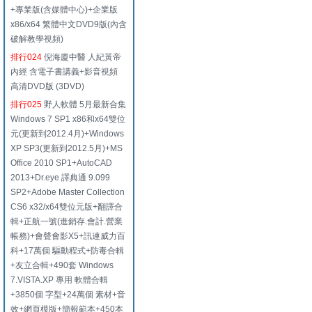
+專業版(含媒體中心)+企業版
x86/x64 繁體中文DVD9版(內含
破解教學視頻)
排行024
倪海廈中醫 人紀黃帝
內經 含電子書講義+影音視頻
高清DVD版 (3DVD)
排行025
野人軟體 5月最新合集
Windows 7 SP1 x86和x64雙位
元(更新到2012.4月)+Windows
XP SP3(更新到2012.5月)+MS
Office 2010 SP1+AutoCAD
2013+Dr.eye 譯典通 9.099
SP2+Adobe Master Collection
CS6 x32/x64雙位元版+翻譯合
輯+正航一號(進銷存.會計.營業
帳務)+會聲會影X5+訊連威力百
科+17萬個 驅動程式+防毒合輯
+友立合輯+490套 Windows
7.VISTA.XP 專用 軟體合輯
+3850個 字型+24萬個 素材+音
效+網頁模版+簡報範本+450本