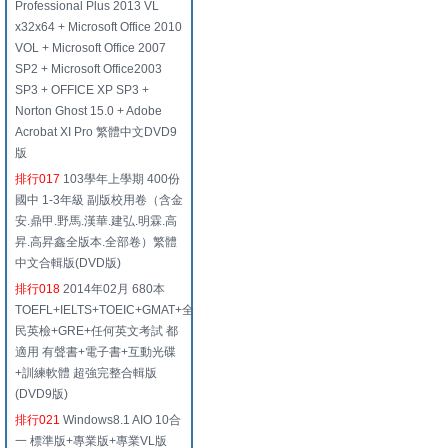
Professional Plus 2013 VL
x32x64 + Microsoft Office 2010
VOL + Microsoft Office 2007
SP2 + Microsoft Office2003
SP3 + OFFICE XP SP3 +
Norton Ghost 15.0 + Adobe
Acrobat XI Pro 繁體中文DVD9
版
排行017
103學年上學期 400份
國中 1-3年級 副版校用卷（含金
安.鼎甲.野馬.漢華.建弘.明霖.高
昇.高昇鑫全版本.全部卷）繁體
中文合輯版(DVD版)
排行018
2014年02月 680本
TOEFL+IELTS+TOEIC+GMAT+全
民英檢+GRE+任何英文考試 都
適用 有聲書+電子書+互動光碟
+訓練軟體 超強完整合輯版
(DVD9版)
排行021
Windows8.1 AIO 10合
一 標準版+專業版+專業VL版