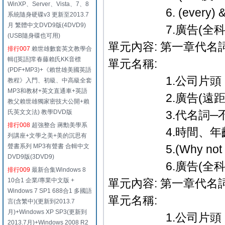
WinXP、Server、Vista、7、8
6. (every) & (
系統隨身硬碟v3 更新至2013.7
月 繁體中文DVD9版(4DVD9)
7.廣告(全科教學篇
(USB隨身碟也可用)
單元內容: 第一章代名
排行007
賴世雄數套英文教學合
輯([英語]常春藤賴氏KK音標
單元名稱:
(PDF+MP3)+《賴世雄美國英語
1.公司片頭．
教程》入門、初級、中高級全套
MP3和教材+英文直通車+英語
2.廣告(遠距教
教父賴世雄獨家密技大公開+賴
氏英文文法) 教學DVD版
3.代名詞─不定
排行008
超強整合 蔣勳美學系
4.時間、年齡
列講座+文學之美+美的沉思有
聲書系列 MP3有聲書 合輯中文
5.(Why not 及H
DVD9版(3DVD9)
6.廣告(全科教學篇
排行009
最新合集Windows 8
10合1 企業/專業中文版 +
單元內容: 第一章代名
Windows 7 SP1 688合1 多國語
單元名稱:
言(含繁中)(更新到2013.7
月)+Windows XP SP3(更新到
1.公司片頭．
2013.7月)+Windows 2008 R2