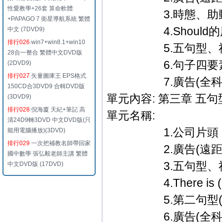
性愛教學+26套 算命軟體
3.時態、助動詞─
+PAPAGO 7 衛星導航系統 繁體
4.Should的
中文 (7DVD9)
排行026
win7+win8.1+win10
5.五句型、祈使
28合一整合 繁體中文DVD版
6.句子四要素
(2DVD9)
排行027
矢量圖庫王 EPS格式
7.廣告(全科教學篇
150CD合3DVD9 合輯DVD版
單元內容: 第三章 五
(3DVD9)
排行028
倪海廈 天紀+筆記 高
單元名稱:
清24D9轉3DVD 中文DVD版(只
1.公司片頭．
能用電腦播放)(3DVD)
排行029
一次把補教名師帶回家
2.廣告(遠距教
國中數學 張弘毅老師主講 繁體
3.五句型、祈使句、
中文DVD版 (17DVD)
4.There is (are
5.第二句型(S.＋
6.廣告(全科教學篇