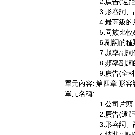
2.廣告(遠距教
3.形容詞、副詞─ju
4.最高級的用
5.同族比較&最
6.副詞的種類
7.頻率副詞
8.頻率副詞的
9.廣告(全科教學篇
單元內容: 第四章 形
單元名稱:
1.公司片頭．
2.廣告(遠距教
3.形容詞、副詞
4.情狀副詞