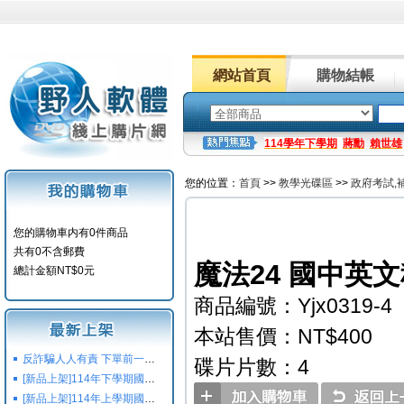
網站首頁
購物結帳
114學年下學期
蔣勳
賴世雄
您的位置：
首頁
>>
教學光碟區
>>
政府考試,
您的購物車内有0件商品
共有0不含郵費
魔法24 國中英文
總計金額NT$0元
商品編號：Yjx0319-4
本站售價：NT$400
反詐騙人人有責 下單前一定要注意
碟片片數：4
[新品上架]114年下學期國小國中高中命題光碟,校用卷,習作
[新品上架]114年上學期國小國中高中命題光碟,校用卷,習作