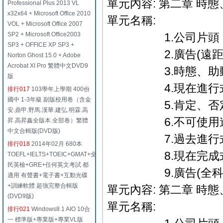
單元內容: 第二章 時
Professional Plus 2013 VL
x32x64 + Microsoft Office 2010
單元名稱:
VOL + Microsoft Office 2007
SP2 + Microsoft Office2003
1.公司片頭．
SP3 + OFFICE XP SP3 +
2.廣告(遠距教
Norton Ghost 15.0 + Adobe
Acrobat XI Pro 繁體中文DVD9
3.時態、助動詞
版
4.現在進行式
排行017
103學年上學期 400份
國中 1-3年級 副版校用卷（含金
5.肯定、否定
安.鼎甲.野馬.漢華.建弘.明霖.高
6.不可使用進
昇.高昇鑫全版本.全部卷）繁體
中文合輯版(DVD版)
7.過去進行式
排行018
2014年02月 680本
8.現在完成式使
TOEFL+IELTS+TOEIC+GMAT+全
民英檢+GRE+任何英文考試 都
9.廣告(全科教學篇
適用 有聲書+電子書+互動光碟
+訓練軟體 超強完整合輯版
單元內容: 第二章 時
(DVD9版)
單元名稱:
排行021
Windows8.1 AIO 10合
一 標準版+專業版+專業VL版