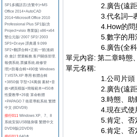
2.廣告(遠距教
SP1多國語言(含繁中)+MS
Office 2014+AutoCAD
3.代名詞─表示
2014+Microsoft Office 2010
Professional Plus SP1版(含
4.How的問
Project+visio 專業版) x86+x64
5.數字的用
雙位元版/ 2007 SP2/ 2003
SP3+Dr.eye 譯典通 9.099
6.廣告(全科教學篇
SP2+翻譯合輯+正航一號(進銷
單元內容: 第二章時態
存.會計.營業帳務.客戶關係管理.
報價系統.票據系統.維修管
單元名稱:
理)+防毒合輯+490套 Windows
7.VISTA.XP 專用 軟體合輯
1.公司片頭．
+3850個 字型+24萬個 素材+音
2.廣告(遠距教
效+網頁模版+簡報範本+450本
性愛教學+26套 算命軟體
3.時態、助動詞─
+PAPAGO 7 衛星導航系統 繁體
中文 (8DVD9)
4.現在式使用時
排行011
Windows XP、7、8
5.肯定、否定及疑問
系統安裝USB隨身碟 繁體中文
DVD9版(2DVD9)
6.肯定、否定及疑
排行013
640本