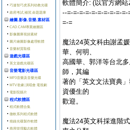
軟體簡介: (以官方網站
巧連智巧虎系列幼教光碟
--=-=-=-=-=-=-=-=-=-=-
政府考試,補習,命題題庫
繪圖.影像.音樂.素材區
=-=
CAD.CAM專業繪圖區
影像圖庫視頻素材
魔法24英文科由謝孟
圖片繪圖影像處理軟體
音樂材質取樣
華、何明、
遊戲光碟區
高國華、郭洋等台北多
英文遊戲光碟區
師，其編
音樂電影光碟區
MP3音樂及音樂光碟
著的「英文文法寶典」
MTV.歌劇.演唱會.電視劇
資優生的
電影院縣片
程式軟體區
歡迎。
程式軟體合集
微軟系列程式軟體
魔法24英文科採進階
燒錄光碟製作軟體
商用管理勵志軟體