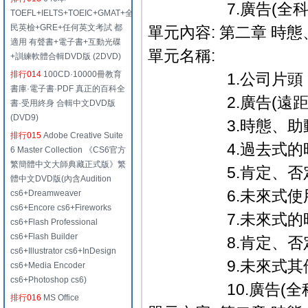
7.廣告(全科教學篇
TOEFL+IELTS+TOEIC+GMAT+全
民英檢+GRE+任何英文考試 都
單元內容: 第二章 時
適用 有聲書+電子書+互動光碟
單元名稱:
+訓練軟體合輯DVD版 (2DVD)
排行014
100CD·10000冊教育
1.公司片頭．
書庫·電子書·PDF 真正的百科全
2.廣告(遠距教
書·受用終身 合輯中文DVD版
(DVD9)
3.時態、助動詞
排行015
Adobe Creative Suite
4.過去式的時
6 Master Collection 《CS6官方
繁簡體中文大師典藏正式版》繁
5.肯定、否定
體中文DVD版(內含Audition
6.未來式使用
cs6+Dreamweaver
cs6+Encore cs6+Fireworks
7.未來式的時
cs6+Flash Professional
cs6+Flash Builder
8.肯定、否定
cs6+Illustrator cs6+InDesign
9.未來式其他
cs6+Media Encoder
cs6+Photoshop cs6)
10.廣告(全科教學
排行016
MS Office