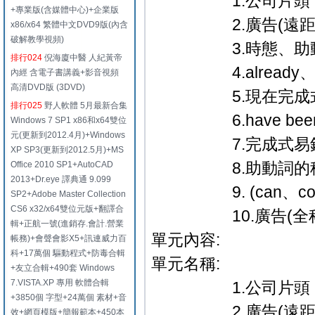
1.公司片頭．
+專業版(含媒體中心)+企業版
2.廣告(遠距教
x86/x64 繁體中文DVD9版(內含
破解教學視頻)
3.時態、助動詞─
排行024
倪海廈中醫 人紀黃帝
4.already、jus
內經 含電子書講義+影音視頻
高清DVD版 (3DVD)
5.現在完成式使
排行025
野人軟體 5月最新合集
6.have been、
Windows 7 SP1 x86和x64雙位
元(更新到2012.4月)+Windows
7.完成式易錯
XP SP3(更新到2012.5月)+MS
8.助動詞的種
Office 2010 SP1+AutoCAD
2013+Dr.eye 譯典通 9.099
9. (can、could)
SP2+Adobe Master Collection
CS6 x32/x64雙位元版+翻譯合
10.廣告(全科教學
輯+正航一號(進銷存.會計.營業
單元內容:
帳務)+會聲會影X5+訊連威力百
科+17萬個 驅動程式+防毒合輯
單元名稱:
+友立合輯+490套 Windows
7.VISTA.XP 專用 軟體合輯
1.公司片頭．
+3850個 字型+24萬個 素材+音
2.廣告(遠距教
效+網頁模版+簡報範本+450本