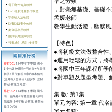
率之分類
電子郵件傳真軟體
，對毫無基礎、基礎不
GPS導航地圖製作軟體
孟媛老師
字型輸入法軟體
防毒防駭安全軟體
教學生動活潑，幽默風
麥金塔專用軟體
翻譯字典辨識軟體
【特色】
報表.會計.統計.掃描等
●將初級文法做整合性
●運用輕鬆的方式，將
排行001
114學年下學期 國小
●將國中三年課程所學
1-6年級 校用卷+門市卷+作業簿
解答+習作解答+輔助教本解答
●對單題及題型考題、
(全年級+全科目+全版本+含解
答)合輯版(3片裝)
排行002
114學年下學期 國小
集 數: 第1集
南一蘋果卷+翰林黑貓卷+康軒
單元內容: 第一章 代名
隱藏卷 1-6年級 合輯版 卷類光
碟(3DVD)
單元名稱: