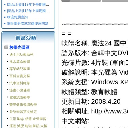
[新品上架]113年下學期國小國中高中命題光碟,校用卷,習作
[新品上架]113年上學期國小國中高中命題光碟,校用卷,習作
物流貨態查詢
--=-=-=-=-=-=-=-=-=-=-
關於随身碟或光碟使用問題
=-=
軟體名稱: 魔法24 國
教學光碟區
語系版本: 合輯中文DV
迪士尼幼教系列
光碟片數: 4片裝 (單面D
風水算命軟體
專業幼兒教學
破解說明: 本光碟為 Vi
百科全書光碟
系統支援: Windows XP/
汽車資料維修
軟體類型: 教育軟體
漫畫小說佛經
電腦認證教學
更新日期: 2008.4.20
醫學健康知識教學
相關網址: http://www.3e
外語學習英文檢定
生活.勵志.相聲.企管學習
中文網站:
運動.減肥.瑜珈.舞蹈.太極