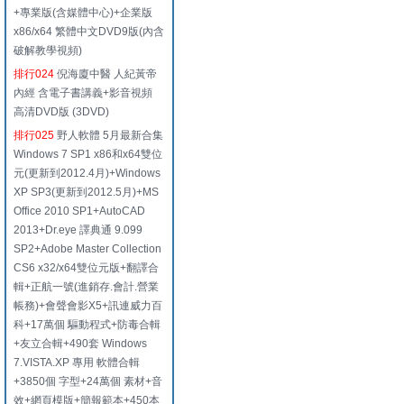
+專業版(含媒體中心)+企業版
x86/x64 繁體中文DVD9版(內含
破解教學視頻)
排行024
倪海廈中醫 人紀黃帝
內經 含電子書講義+影音視頻
高清DVD版 (3DVD)
排行025
野人軟體 5月最新合集
Windows 7 SP1 x86和x64雙位
元(更新到2012.4月)+Windows
XP SP3(更新到2012.5月)+MS
Office 2010 SP1+AutoCAD
2013+Dr.eye 譯典通 9.099
SP2+Adobe Master Collection
CS6 x32/x64雙位元版+翻譯合
輯+正航一號(進銷存.會計.營業
帳務)+會聲會影X5+訊連威力百
科+17萬個 驅動程式+防毒合輯
+友立合輯+490套 Windows
7.VISTA.XP 專用 軟體合輯
+3850個 字型+24萬個 素材+音
效+網頁模版+簡報範本+450本