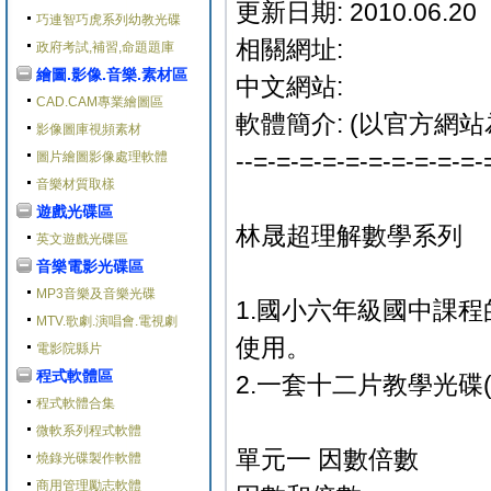
更新日期: 2010.06.20
巧連智巧虎系列幼教光碟
相關網址:
政府考試,補習,命題題庫
繪圖.影像.音樂.素材區
中文網站:
CAD.CAM專業繪圖區
軟體簡介: (以官方網站
影像圖庫視頻素材
--=-=-=-=-=-=-=-=-=-=-
圖片繪圖影像處理軟體
音樂材質取樣
遊戲光碟區
林晟超理解數學系列
英文遊戲光碟區
音樂電影光碟區
MP3音樂及音樂光碟
1.國小六年級國中課
MTV.歌劇.演唱會.電視劇
使用。
電影院縣片
程式軟體區
2.一套十二片教學光碟(
程式軟體合集
微軟系列程式軟體
單元一 因數倍數
燒錄光碟製作軟體
商用管理勵志軟體