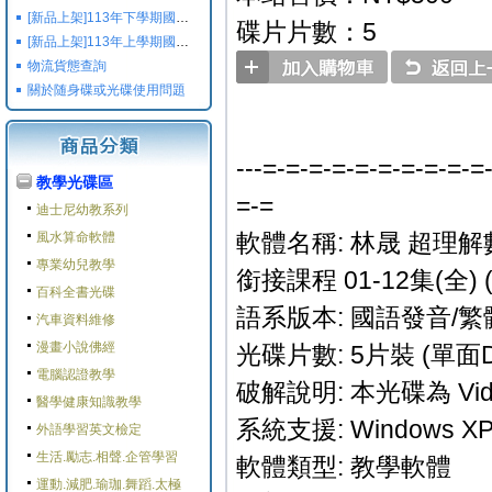
[新品上架]113年下學期國小國中高中命題光碟,校用卷,習作
碟片片數：5
[新品上架]113年上學期國小國中高中命題光碟,校用卷,習作
物流貨態查詢
關於随身碟或光碟使用問題
---=-=-=-=-=-=-=-=-=-=
教學光碟區
=-=
迪士尼幼教系列
軟體名稱: 林晟 超理
風水算命軟體
專業幼兒教學
銜接課程 01-12集(全)
百科全書光碟
語系版本: 國語發音/繁
汽車資料維修
漫畫小說佛經
光碟片數: 5片裝 (單面D
電腦認證教學
破解說明: 本光碟為 Vi
醫學健康知識教學
系統支援: Windows XP/
外語學習英文檢定
生活.勵志.相聲.企管學習
軟體類型: 教學軟體
運動.減肥.瑜珈.舞蹈.太極