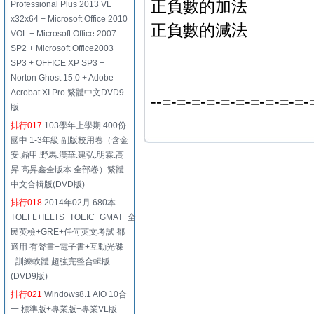
正負數的加法
Professional Plus 2013 VL
x32x64 + Microsoft Office 2010
正負數的減法
VOL + Microsoft Office 2007
SP2 + Microsoft Office2003
SP3 + OFFICE XP SP3 +
Norton Ghost 15.0 + Adobe
Acrobat XI Pro 繁體中文DVD9
--=-=-=-=-=-=-=-=-=-=-
版
排行017
103學年上學期 400份
國中 1-3年級 副版校用卷（含金
安.鼎甲.野馬.漢華.建弘.明霖.高
昇.高昇鑫全版本.全部卷）繁體
中文合輯版(DVD版)
排行018
2014年02月 680本
TOEFL+IELTS+TOEIC+GMAT+全
民英檢+GRE+任何英文考試 都
適用 有聲書+電子書+互動光碟
+訓練軟體 超強完整合輯版
(DVD9版)
排行021
Windows8.1 AIO 10合
一 標準版+專業版+專業VL版