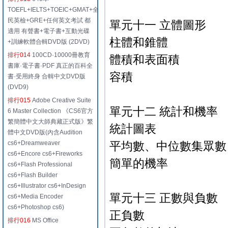
TOEFL+IELTS+TOEIC+GMAT+全
民英檢+GRE+任何英文考試 都
單元十一 立體圖形
適用 有聲書+電子書+互動光碟
柱體和錐體
+訓練軟體合輯DVD版 (2DVD)
排行014
100CD·10000冊教育
體積和表面積
書庫·電子書·PDF 真正的百科全
容積
書·受用終身 合輯中文DVD版
(DVD9)
排行015
Adobe Creative Suite
單元十二 統計和機率
6 Master Collection 《CS6官方
繁簡體中文大師典藏正式版》繁
統計圖表
體中文DVD版(內含Audition
cs6+Dreamweaver
平均數、中位數集眾數
cs6+Encore cs6+Fireworks
簡單的機率
cs6+Flash Professional
cs6+Flash Builder
cs6+Illustrator cs6+InDesign
單元十三 正數與負數
cs6+Media Encoder
cs6+Photoshop cs6)
正負數
排行016
MS Office