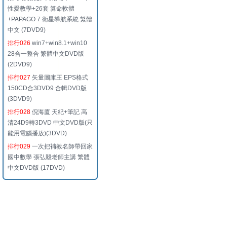
性愛教學+26套 算命軟體
+PAPAGO 7 衛星導航系統 繁體
中文 (7DVD9)
排行026
win7+win8.1+win10
28合一整合 繁體中文DVD版
(2DVD9)
排行027
矢量圖庫王 EPS格式
150CD合3DVD9 合輯DVD版
(3DVD9)
排行028
倪海廈 天紀+筆記 高
清24D9轉3DVD 中文DVD版(只
能用電腦播放)(3DVD)
排行029
一次把補教名師帶回家
國中數學 張弘毅老師主講 繁體
中文DVD版 (17DVD)