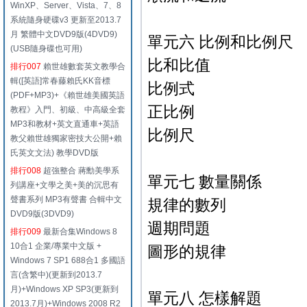
WinXP、Server、Vista、7、8
系統隨身硬碟v3 更新至2013.7
月 繁體中文DVD9版(4DVD9)
單元六 比例和比例尺
(USB隨身碟也可用)
比和比值
排行007
賴世雄數套英文教學合
輯([英語]常春藤賴氏KK音標
比例式
(PDF+MP3)+《賴世雄美國英語
正比例
教程》入門、初級、中高級全套
MP3和教材+英文直通車+英語
比例尺
教父賴世雄獨家密技大公開+賴
氏英文文法) 教學DVD版
排行008
超強整合 蔣勳美學系
單元七 數量關係
列講座+文學之美+美的沉思有
聲書系列 MP3有聲書 合輯中文
規律的數列
DVD9版(3DVD9)
週期問題
排行009
最新合集Windows 8
10合1 企業/專業中文版 +
圖形的規律
Windows 7 SP1 688合1 多國語
言(含繁中)(更新到2013.7
月)+Windows XP SP3(更新到
單元八 怎樣解題
2013.7月)+Windows 2008 R2