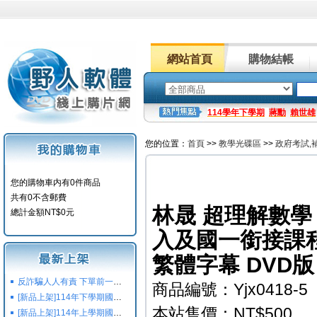
網站首頁
購物結帳
114學年下學期
蔣勳
賴世雄
您的位置：
首頁
>>
教學光碟區
>>
政府考試,
您的購物車内有0件商品
共有0不含郵費
林晟 超理解數學
總計金額NT$0元
入及國一銜接課程 0
繁體字幕 DVD版 
反詐騙人人有責 下單前一定要注意
商品編號：Yjx0418-5
[新品上架]114年下學期國小國中高中命題光碟,校用卷,習作
本站售價：NT$500
[新品上架]114年上學期國小國中高中命題光碟,校用卷,習作