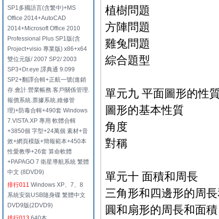
植樹問題
SP1多國語言(含繁中)+MS
Office 2014+AutoCAD
方陣問題
2014+Microsoft Office 2010
Professional Plus SP1版(含
雞兔問題
Project+visio 專業版) x86+x64
綜合題型
雙位元版/ 2007 SP2/ 2003
SP3+Dr.eye 譯典通 9.099
SP2+翻譯合輯+正航一號(進銷
存.會計.營業帳務.客戶關係管理.
單元九 平面圖形的性
報價系統.票據系統.維修管
圖形的基本性質
理)+防毒合輯+490套 Windows
7.VISTA.XP 專用 軟體合輯
角度
+3850個 字型+24萬個 素材+音
對稱
效+網頁模版+簡報範本+450本
性愛教學+26套 算命軟體
+PAPAGO 7 衛星導航系統 繁體
中文 (8DVD9)
單元十 面積和周長
排行011
Windows XP、7、8
三角形和四邊形的周長
系統安裝USB隨身碟 繁體中文
DVD9版(2DVD9)
圓和扇形的周長和面積
排行013
640本