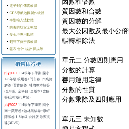
因數和倍數
電子郵件傳真軟體
質因數和合數
GPS導航地圖製作軟體
質因數的分解
字型輸入法軟體
防毒防駭安全軟體
最大公因數及最小公倍
麥金塔專用軟體
輾轉相除法
翻譯字典辨識軟體
報表.會計.統計.掃描等
單元二 分數四則應用
分數的計算
排行001
114學年下學期 國小
善用運用定律
1-6年級 校用卷+門市卷+作業簿
解答+習作解答+輔助教本解答
分數的性質
(全年級+全科目+全版本+含解
答)合輯版(3片裝)
分數乘除及四則應用
排行002
114學年下學期 國小
南一蘋果卷+翰林黑貓卷+康軒
隱藏卷 1-6年級 合輯版 卷類光
單元三 未知數
碟(3DVD)
簡易方程式