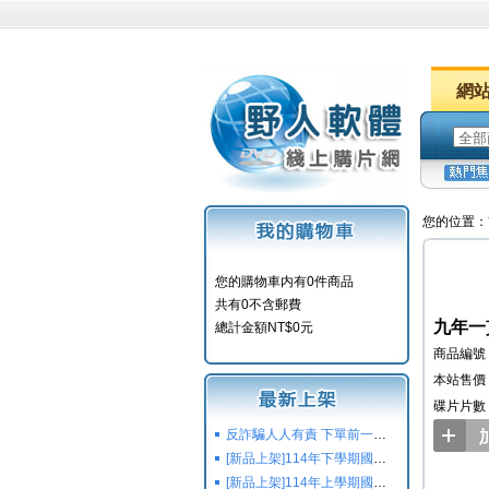
網
您的位置：
您的購物車内有0件商品
共有0不含郵費
九年一貫
總計金額NT$0元
商品編號：
本站售價：
碟片片數
反詐騙人人有責 下單前一定要注意
[新品上架]114年下學期國小國中高中命題光碟,校用卷,習作
[新品上架]114年上學期國小國中高中命題光碟,校用卷,習作