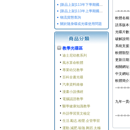
[新品上架]113年下學期國小國中高中命題光碟,校用卷,習作
[新品上架]113年上學期國小國中高中命題光碟,校用卷,習作
--=-=-=-=
物流貨態查詢
軟體名稱:
關於随身碟或光碟使用問題
語系版本:
光碟片數:
破解說明:
系統支援
教學光碟區
軟體類型:
迪士尼幼教系列
更新日期: 2
風水算命軟體
相關網址:
專業幼兒教學
中文網站:
百科全書光碟
軟體簡介:
汽車資料維修
--=-=-=-=
漫畫小說佛經
電腦認證教學
九年一貫金
醫學健康知識教學
外語學習英文檢定
--=-=-=-=
生活.勵志.相聲.企管學習
運動.減肥.瑜珈.舞蹈.太極