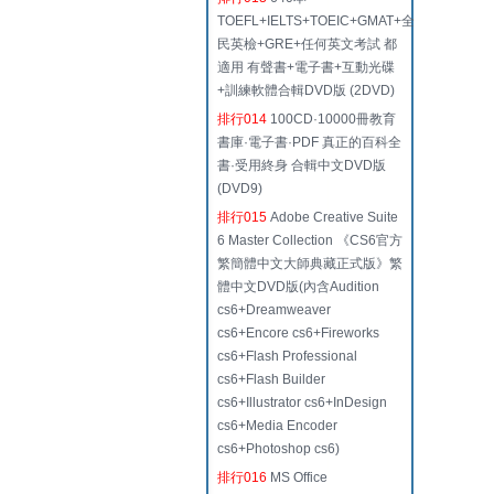
TOEFL+IELTS+TOEIC+GMAT+全
民英檢+GRE+任何英文考試 都
適用 有聲書+電子書+互動光碟
+訓練軟體合輯DVD版 (2DVD)
排行014
100CD·10000冊教育
書庫·電子書·PDF 真正的百科全
書·受用終身 合輯中文DVD版
(DVD9)
排行015
Adobe Creative Suite
6 Master Collection 《CS6官方
繁簡體中文大師典藏正式版》繁
體中文DVD版(內含Audition
cs6+Dreamweaver
cs6+Encore cs6+Fireworks
cs6+Flash Professional
cs6+Flash Builder
cs6+Illustrator cs6+InDesign
cs6+Media Encoder
cs6+Photoshop cs6)
排行016
MS Office