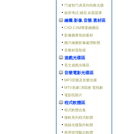
巧連智巧虎系列幼教光碟
政府考試,補習,命題題庫
繪圖.影像.音樂.素材區
CAD.CAM專業繪圖區
影像圖庫視頻素材
圖片繪圖影像處理軟體
音樂材質取樣
遊戲光碟區
英文遊戲光碟區
音樂電影光碟區
MP3音樂及音樂光碟
MTV.歌劇.演唱會.電視劇
電影院縣片
程式軟體區
程式軟體合集
微軟系列程式軟體
燒錄光碟製作軟體
商用管理勵志軟體