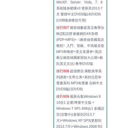
WinXP、Server、Vista、7、8
系統隨身硬碟v3 更新至2013.7
月 繁體中文DVD9版(4DVD9)
(USB隨身碟也可用)
排行007
賴世雄數套英文教學合
輯([英語]常春藤賴氏KK音標
(PDF+MP3)+《賴世雄美國英語
教程》入門、初級、中高級全套
MP3和教材+英文直通車+英語
教父賴世雄獨家密技大公開+賴
氏英文文法) 教學DVD版
排行008
超強整合 蔣勳美學系
列講座+文學之美+美的沉思有
聲書系列 MP3有聲書 合輯中文
DVD9版(3DVD9)
排行009
最新合集Windows 8
10合1 企業/專業中文版 +
Windows 7 SP1 688合1 多國語
言(含繁中)(更新到2013.7
月)+Windows XP SP3(更新到
2013.7月)+Windows 2008 R2