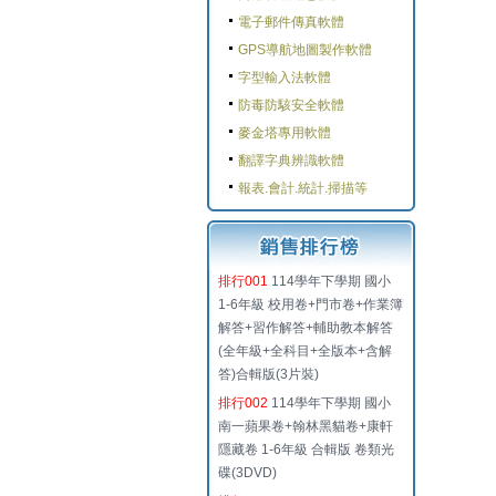
電子郵件傳真軟體
GPS導航地圖製作軟體
字型輸入法軟體
防毒防駭安全軟體
麥金塔專用軟體
翻譯字典辨識軟體
報表.會計.統計.掃描等
排行001
114學年下學期 國小
1-6年級 校用卷+門市卷+作業簿
解答+習作解答+輔助教本解答
(全年級+全科目+全版本+含解
答)合輯版(3片裝)
排行002
114學年下學期 國小
南一蘋果卷+翰林黑貓卷+康軒
隱藏卷 1-6年級 合輯版 卷類光
碟(3DVD)