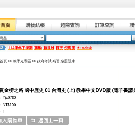
站首頁
購物結帳
超商査詢
訂單查詢
聯
114學年下學期
蔣勳
賴世雄
陳光
倪海廈
Autodesk
首頁
>>
教學光碟區
>>
政府考試,補習,命題題庫
金榜之路 國中歷史 01 台灣史 (上) 教學中文DVD版 (電子書請
Yjx0702
NT$100
：1