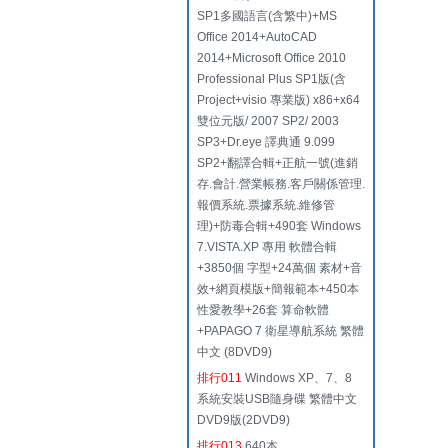
SP1多國語言(含繁中)+MS
Office 2014+AutoCAD
2014+Microsoft Office 2010
Professional Plus SP1版(含
Project+visio 專業版) x86+x64
雙位元版/ 2007 SP2/ 2003
SP3+Dr.eye 譯典通 9.099
SP2+翻譯合輯+正航一號(進銷
存.會計.營業帳務.客戶關係管理.
報價系統.票據系統.維修管
理)+防毒合輯+490套 Windows
7.VISTA.XP 專用 軟體合輯
+3850個 字型+24萬個 素材+音
效+網頁模版+簡報範本+450本
性愛教學+26套 算命軟體
+PAPAGO 7 衛星導航系統 繁體
中文 (8DVD9)
排行011
Windows XP、7、8
系統安裝USB隨身碟 繁體中文
DVD9版(2DVD9)
排行013
640本