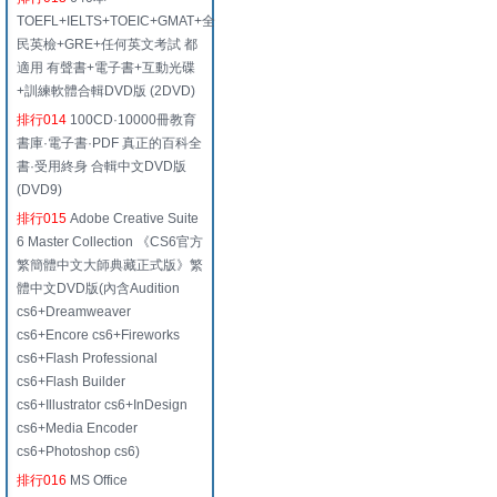
TOEFL+IELTS+TOEIC+GMAT+全
民英檢+GRE+任何英文考試 都
適用 有聲書+電子書+互動光碟
+訓練軟體合輯DVD版 (2DVD)
排行014
100CD·10000冊教育
書庫·電子書·PDF 真正的百科全
書·受用終身 合輯中文DVD版
(DVD9)
排行015
Adobe Creative Suite
6 Master Collection 《CS6官方
繁簡體中文大師典藏正式版》繁
體中文DVD版(內含Audition
cs6+Dreamweaver
cs6+Encore cs6+Fireworks
cs6+Flash Professional
cs6+Flash Builder
cs6+Illustrator cs6+InDesign
cs6+Media Encoder
cs6+Photoshop cs6)
排行016
MS Office