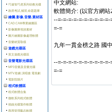
中文網站:
巧連智巧虎系列幼教光碟
軟體簡介: (以官方網站
政府考試,補習,命題題庫
繪圖.影像.音樂.素材區
--=-=-=-=-=-=-=-=-=-=-
CAD.CAM專業繪圖區
=-=
影像圖庫視頻素材
圖片繪圖影像處理軟體
音樂材質取樣
九年一貫金榜之路 國中
遊戲光碟區
英文遊戲光碟區
音樂電影光碟區
--=-=-=-=-=-=-=-=-=-=-
MP3音樂及音樂光碟
=-=
MTV.歌劇.演唱會.電視劇
電影院縣片
程式軟體區
程式軟體合集
微軟系列程式軟體
燒錄光碟製作軟體
商用管理勵志軟體