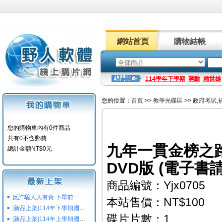
網站首頁
購物結帳
114學年下學期
蔣勳
賴世雄
您的位置：
首頁
>>
教學光碟區
>>
政府考試,
您的購物車内有0件商品
共有0不含郵費
九年一貫金榜之路
總計金額NT$0元
DVD版 (電子書
商品編號：Yjx0705
反詐騙人人有責 下單前一定要注意
本站售價：NT$100
[新品上架]114年下學期國小國中高中命題光碟,校用卷,習作
碟片片數：1
[新品上架]114年上學期國小國中高中命題光碟,校用卷,習作