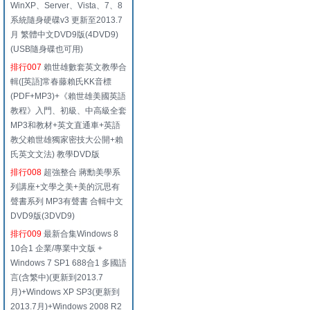
WinXP、Server、Vista、7、8
系統隨身硬碟v3 更新至2013.7
月 繁體中文DVD9版(4DVD9)
(USB隨身碟也可用)
排行007
賴世雄數套英文教學合
輯([英語]常春藤賴氏KK音標
(PDF+MP3)+《賴世雄美國英語
教程》入門、初級、中高級全套
MP3和教材+英文直通車+英語
教父賴世雄獨家密技大公開+賴
氏英文文法) 教學DVD版
排行008
超強整合 蔣勳美學系
列講座+文學之美+美的沉思有
聲書系列 MP3有聲書 合輯中文
DVD9版(3DVD9)
排行009
最新合集Windows 8
10合1 企業/專業中文版 +
Windows 7 SP1 688合1 多國語
言(含繁中)(更新到2013.7
月)+Windows XP SP3(更新到
2013.7月)+Windows 2008 R2