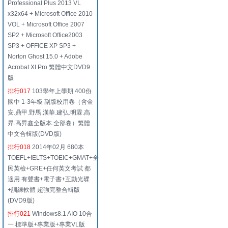
Professional Plus 2013 VL
x32x64 + Microsoft Office 2010
VOL + Microsoft Office 2007
SP2 + Microsoft Office2003
SP3 + OFFICE XP SP3 +
Norton Ghost 15.0 + Adobe
Acrobat XI Pro 繁體中文DVD9
版
排行017
103學年上學期 400份
國中 1-3年級 副版校用卷（含金
安.鼎甲.野馬.漢華.建弘.明霖.高
昇.高昇鑫全版本.全部卷）繁體
中文合輯版(DVD版)
排行018
2014年02月 680本
TOEFL+IELTS+TOEIC+GMAT+全
民英檢+GRE+任何英文考試 都
適用 有聲書+電子書+互動光碟
+訓練軟體 超強完整合輯版
(DVD9版)
排行021
Windows8.1 AIO 10合
一 標準版+專業版+專業VL版