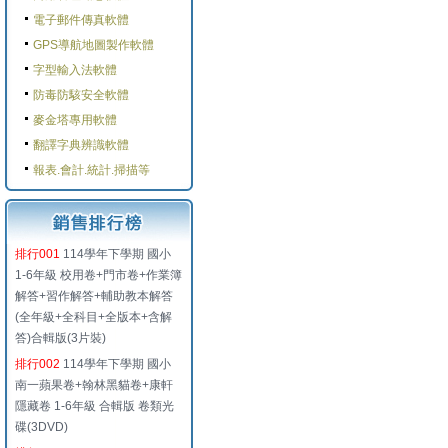
電子郵件傳真軟體
GPS導航地圖製作軟體
字型輸入法軟體
防毒防駭安全軟體
麥金塔專用軟體
翻譯字典辨識軟體
報表.會計.統計.掃描等
排行001
114學年下學期 國小
1-6年級 校用卷+門市卷+作業簿
解答+習作解答+輔助教本解答
(全年級+全科目+全版本+含解
答)合輯版(3片裝)
排行002
114學年下學期 國小
南一蘋果卷+翰林黑貓卷+康軒
隱藏卷 1-6年級 合輯版 卷類光
碟(3DVD)