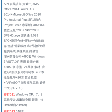
SP1多國語言(含繁中)+MS
Office 2014+AutoCAD
2014+Microsoft Office 2010
Professional Plus SP1版(含
Project+visio 專業版) x86+x64
雙位元版/ 2007 SP2/ 2003
SP3+Dr.eye 譯典通 9.099
SP2+翻譯合輯+正航一號(進銷
存.會計.營業帳務.客戶關係管理.
報價系統.票據系統.維修管
理)+防毒合輯+490套 Windows
7.VISTA.XP 專用 軟體合輯
+3850個 字型+24萬個 素材+音
效+網頁模版+簡報範本+450本
性愛教學+26套 算命軟體
+PAPAGO 7 衛星導航系統 繁體
中文 (8DVD9)
排行011
Windows XP、7、8
系統安裝USB隨身碟 繁體中文
DVD9版(2DVD9)
排行013
640本