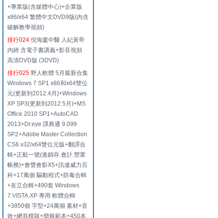
+專業版(含媒體中心)+企業版
x86/x64 繁體中文DVD9版(內含
破解教學視頻)
排行024
倪海廈中醫 人紀黃帝
內經 含電子書講義+影音視頻
高清DVD版 (3DVD)
排行025
野人軟體 5月最新合集
Windows 7 SP1 x86和x64雙位
元(更新到2012.4月)+Windows
XP SP3(更新到2012.5月)+MS
Office 2010 SP1+AutoCAD
2013+Dr.eye 譯典通 9.099
SP2+Adobe Master Collection
CS6 x32/x64雙位元版+翻譯合
輯+正航一號(進銷存.會計.營業
帳務)+會聲會影X5+訊連威力百
科+17萬個 驅動程式+防毒合輯
+友立合輯+490套 Windows
7.VISTA.XP 專用 軟體合輯
+3850個 字型+24萬個 素材+音
效+網頁模版+簡報範本+450本