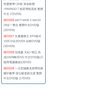
性愛教學+26套 算命軟體
+PAPAGO 7 衛星導航系統 繁體
中文 (7DVD9)
排行026
win7+win8.1+win10
28合一整合 繁體中文DVD版
(2DVD9)
排行027
矢量圖庫王 EPS格式
150CD合3DVD9 合輯DVD版
(3DVD9)
排行028
倪海廈 天紀+筆記 高
清24D9轉3DVD 中文DVD版(只
能用電腦播放)(3DVD)
排行029
一次把補教名師帶回家
國中數學 張弘毅老師主講 繁體
中文DVD版 (17DVD)