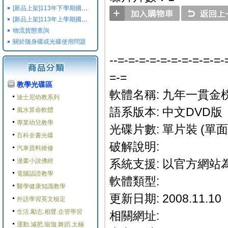
[新品上架]113年下學期國小國中高中命題光碟,校用卷,習作
[新品上架]113年上學期國小國中高中命題光碟,校用卷,習作
物流貨態查詢
關於随身碟或光碟使用問題
--=-=-=-=-=-=-=-=-=-=-
=-=
教學光碟區
軟體名稱: 九年一貫金
迪士尼幼教系列
語系版本: 中文DVD版
風水算命軟體
專業幼兒教學
光碟片數: 單片裝 (單面 
百科全書光碟
破解說明:
汽車資料維修
漫畫小說佛經
系統支援: 以官方網站
電腦認證教學
軟體類型:
醫學健康知識教學
更新日期: 2008.11.10
外語學習英文檢定
生活.勵志.相聲.企管學習
相關網址:
運動.減肥.瑜珈.舞蹈.太極