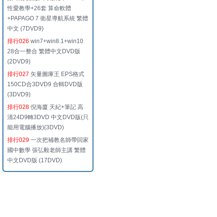
性愛教學+26套 算命軟體
+PAPAGO 7 衛星導航系統 繁體
中文 (7DVD9)
排行026
win7+win8.1+win10
28合一整合 繁體中文DVD版
(2DVD9)
排行027
矢量圖庫王 EPS格式
150CD合3DVD9 合輯DVD版
(3DVD9)
排行028
倪海廈 天紀+筆記 高
清24D9轉3DVD 中文DVD版(只
能用電腦播放)(3DVD)
排行029
一次把補教名師帶回家
國中數學 張弘毅老師主講 繁體
中文DVD版 (17DVD)