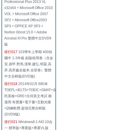
Professional Plus 2013 VL
x32x64 + Microsoft Office 2010
VOL + Microsoft Office 2007
SP2 + Microsoft Office2003
SP3 + OFFICE XP SP3 +
Norton Ghost 15.0 + Adobe
Acrobat XI Pro 繁體中文DVD9
版
排行017
103學年上學期 400份
國中 1-3年級 副版校用卷（含金
安.鼎甲.野馬.漢華.建弘.明霖.高
昇.高昇鑫全版本.全部卷）繁體
中文合輯版(DVD版)
排行018
2014年02月 680本
TOEFL+IELTS+TOEIC+GMAT+全
民英檢+GRE+任何英文考試 都
適用 有聲書+電子書+互動光碟
+訓練軟體 超強完整合輯版
(DVD9版)
排行021
Windows8.1 AIO 10合
一 標準版+專業版+專業VL版