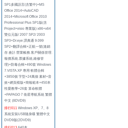
SP1多國語言(含繁中)+MS
Office 2014+AutoCAD
2014+Microsoft Office 2010
Professional Plus SP1版(含
Project+visio 專業版) x86+x64
雙位元版/ 2007 SP2/ 2003
SP3+Dr.eye 譯典通 9.099
SP2+翻譯合輯+正航一號(進銷
存.會計.營業帳務.客戶關係管理.
報價系統.票據系統.維修管
理)+防毒合輯+490套 Windows
7.VISTA.XP 專用 軟體合輯
+3850個 字型+24萬個 素材+音
效+網頁模版+簡報範本+450本
性愛教學+26套 算命軟體
+PAPAGO 7 衛星導航系統 繁體
中文 (8DVD9)
排行011
Windows XP、7、8
系統安裝USB隨身碟 繁體中文
DVD9版(2DVD9)
排行013
640本