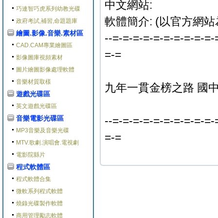
中文網站:
巧連智巧虎系列幼教光碟
軟體簡介: (以官方網站
政府考試,補習,命題題庫
繪圖.影像.音樂.素材區
--=-=-=-=-=-=-=-=-=-=-
CAD.CAM專業繪圖區
=-=
影像圖庫視頻素材
圖片繪圖影像處理軟體
音樂材質取樣
九年一貫金榜之路 國中
遊戲光碟區
英文遊戲光碟區
音樂電影光碟區
--=-=-=-=-=-=-=-=-=-=-
MP3音樂及音樂光碟
=-=
MTV.歌劇.演唱會.電視劇
電影院縣片
程式軟體區
程式軟體合集
微軟系列程式軟體
燒錄光碟製作軟體
商用管理勵志軟體