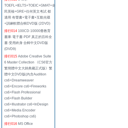
TOEFL+IELTS+TOEIC+GMAT+全
民英檢+GRE+任何英文考試 都
適用 有聲書+電子書+互動光碟
+訓練軟體合輯DVD版 (2DVD)
排行014
100CD·10000冊教育
書庫·電子書·PDF 真正的百科全
書·受用終身 合輯中文DVD版
(DVD9)
排行015
Adobe Creative Suite
6 Master Collection 《CS6官方
繁簡體中文大師典藏正式版》繁
體中文DVD版(內含Audition
cs6+Dreamweaver
cs6+Encore cs6+Fireworks
cs6+Flash Professional
cs6+Flash Builder
cs6+Illustrator cs6+InDesign
cs6+Media Encoder
cs6+Photoshop cs6)
排行016
MS Office