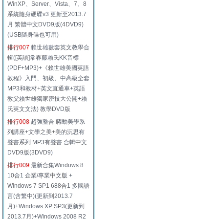
WinXP、Server、Vista、7、8
系統隨身硬碟v3 更新至2013.7
月 繁體中文DVD9版(4DVD9)
(USB隨身碟也可用)
排行007
賴世雄數套英文教學合
輯([英語]常春藤賴氏KK音標
(PDF+MP3)+《賴世雄美國英語
教程》入門、初級、中高級全套
MP3和教材+英文直通車+英語
教父賴世雄獨家密技大公開+賴
氏英文文法) 教學DVD版
排行008
超強整合 蔣勳美學系
列講座+文學之美+美的沉思有
聲書系列 MP3有聲書 合輯中文
DVD9版(3DVD9)
排行009
最新合集Windows 8
10合1 企業/專業中文版 +
Windows 7 SP1 688合1 多國語
言(含繁中)(更新到2013.7
月)+Windows XP SP3(更新到
2013.7月)+Windows 2008 R2