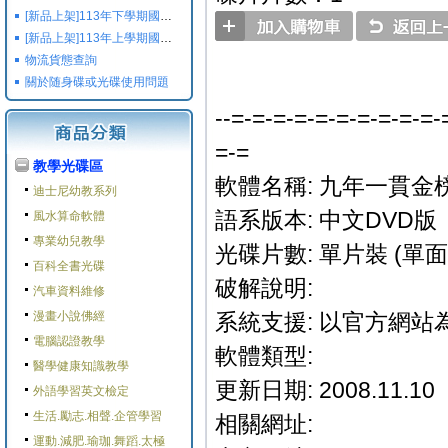
[新品上架]113年下學期國小國中高中命題光碟,校用卷,習作
[新品上架]113年上學期國小國中高中命題光碟,校用卷,習作
物流貨態查詢
關於随身碟或光碟使用問題
--=-=-=-=-=-=-=-=-=-=-
=-=
教學光碟區
軟體名稱: 九年一貫金榜
迪士尼幼教系列
語系版本: 中文DVD版
風水算命軟體
專業幼兒教學
光碟片數: 單片裝 (單面 
百科全書光碟
破解說明:
汽車資料維修
漫畫小說佛經
系統支援: 以官方網站
電腦認證教學
軟體類型:
醫學健康知識教學
更新日期: 2008.11.10
外語學習英文檢定
生活.勵志.相聲.企管學習
相關網址:
運動.減肥.瑜珈.舞蹈.太極