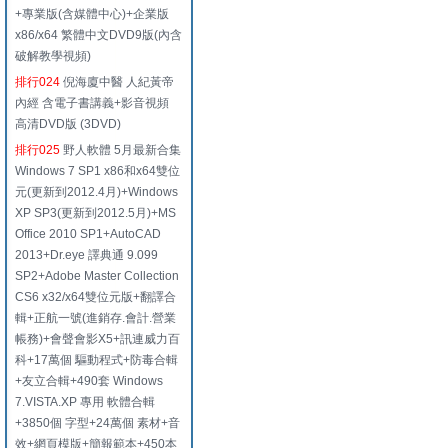
+專業版(含媒體中心)+企業版
x86/x64 繁體中文DVD9版(內含
破解教學視頻)
排行024
倪海廈中醫 人紀黃帝
內經 含電子書講義+影音視頻
高清DVD版 (3DVD)
排行025
野人軟體 5月最新合集
Windows 7 SP1 x86和x64雙位
元(更新到2012.4月)+Windows
XP SP3(更新到2012.5月)+MS
Office 2010 SP1+AutoCAD
2013+Dr.eye 譯典通 9.099
SP2+Adobe Master Collection
CS6 x32/x64雙位元版+翻譯合
輯+正航一號(進銷存.會計.營業
帳務)+會聲會影X5+訊連威力百
科+17萬個 驅動程式+防毒合輯
+友立合輯+490套 Windows
7.VISTA.XP 專用 軟體合輯
+3850個 字型+24萬個 素材+音
效+網頁模版+簡報範本+450本