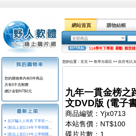
網站首頁
購物結帳
114學年下學期
蔣勳
賴世雄
您的位置：
首頁
>>
教學光碟區
>>
政府考試,
您的購物車内有0件商品
共有0不含郵費
九年一貫金榜之路
總計金額NT$0元
文DVD版 (電子
商品編號：Yjx0713
反詐騙人人有責 下單前一定要注意
本站售價：NT$100
[新品上架]114年下學期國小國中高中命題光碟,校用卷,習作
碟片片數：1
[新品上架]114年上學期國小國中高中命題光碟,校用卷,習作