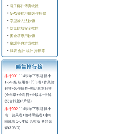
電子郵件傳真軟體
GPS導航地圖製作軟體
字型輸入法軟體
防毒防駭安全軟體
麥金塔專用軟體
翻譯字典辨識軟體
報表.會計.統計.掃描等
排行001
114學年下學期 國小
1-6年級 校用卷+門市卷+作業簿
解答+習作解答+輔助教本解答
(全年級+全科目+全版本+含解
答)合輯版(3片裝)
排行002
114學年下學期 國小
南一蘋果卷+翰林黑貓卷+康軒
隱藏卷 1-6年級 合輯版 卷類光
碟(3DVD)