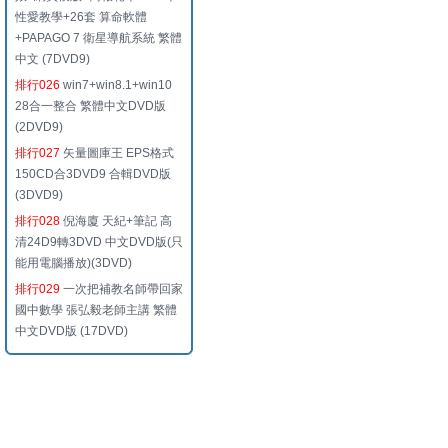
性愛教學+26套 算命軟體
+PAPAGO 7 衛星導航系統 繁體
中文 (7DVD9)
排行026
win7+win8.1+win10
28合一整合 繁體中文DVD版
(2DVD9)
排行027
矢量圖庫王 EPS格式
150CD合3DVD9 合輯DVD版
(3DVD9)
排行028
倪海廈 天紀+筆記 高
清24D9轉3DVD 中文DVD版(只
能用電腦播放)(3DVD)
排行029
一次把補教名師帶回家
國中數學 張弘毅老師主講 繁體
中文DVD版 (17DVD)