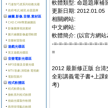
軟體類型: 命題題庫
巧連智巧虎系列幼教光碟
更新日期: 2012.01.05
政府考試,補習,命題題庫
繪圖.影像.音樂.素材區
相關網站:
CAD.CAM專業繪圖區
中文網站:
影像圖庫視頻素材
軟體簡介: (以官方網站
圖片繪圖影像處理軟體
音樂材質取樣
-=-=-=-=-=-=-=-=-=-=-=
遊戲光碟區
=
英文遊戲光碟區
音樂電影光碟區
MP3音樂及音樂光碟
2012 最新修正版 台
MTV.歌劇.演唱會.電視劇
全彩講義電子書+上課錄
電影院縣片
程式軟體區
考)
程式軟體合集
微軟系列程式軟體
燒錄光碟製作軟體
商用管理勵志軟體