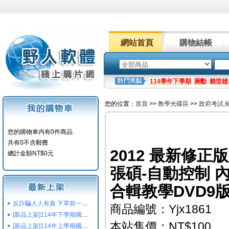
網站首頁
購物結帳
114學年下學期
蔣勳
賴世雄
您的位置：
首頁
>>
教學光碟區
>>
政府考試,
您的購物車内有0件商品
共有0不含郵費
2012 最新修
總計金額NT$0元
張碩-自動控制 
合輯教學DVD9
反詐騙人人有責 下單前一定要注意
商品編號：Yjx1861
[新品上架]114年下學期國小國中高中命題光碟,校用卷,習作
本站售價：NT$100
[新品上架]114年上學期國小國中高中命題光碟,校用卷,習作