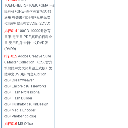
TOEFL+IELTS+TOEIC+GMAT+全
民英檢+GRE+任何英文考試 都
適用 有聲書+電子書+互動光碟
+訓練軟體合輯DVD版 (2DVD)
排行014
100CD·10000冊教育
書庫·電子書·PDF 真正的百科全
書·受用終身 合輯中文DVD版
(DVD9)
排行015
Adobe Creative Suite
6 Master Collection 《CS6官方
繁簡體中文大師典藏正式版》繁
體中文DVD版(內含Audition
cs6+Dreamweaver
cs6+Encore cs6+Fireworks
cs6+Flash Professional
cs6+Flash Builder
cs6+Illustrator cs6+InDesign
cs6+Media Encoder
cs6+Photoshop cs6)
排行016
MS Office