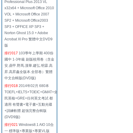
Professional Plus 2013 VL
x32x64 + Microsoft Office 2010
VOL + Microsoft Office 2007
SP2 + Microsoft Office2003
SP3 + OFFICE XP SP3 +
Norton Ghost 15.0 + Adobe
Acrobat XI Pro 繁體中文DVD9
版
排行017
103學年上學期 400份
國中 1-3年級 副版校用卷（含金
安.鼎甲.野馬.漢華.建弘.明霖.高
昇.高昇鑫全版本.全部卷）繁體
中文合輯版(DVD版)
排行018
2014年02月 680本
TOEFL+IELTS+TOEIC+GMAT+全
民英檢+GRE+任何英文考試 都
適用 有聲書+電子書+互動光碟
+訓練軟體 超強完整合輯版
(DVD9版)
排行021
Windows8.1 AIO 10合
一 標準版+專業版+專業VL版