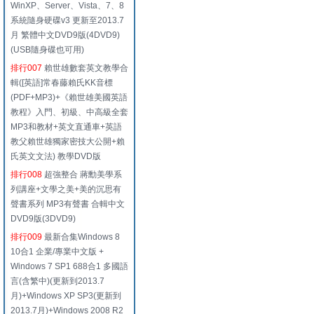
WinXP、Server、Vista、7、8
系統隨身硬碟v3 更新至2013.7
月 繁體中文DVD9版(4DVD9)
(USB隨身碟也可用)
排行007
賴世雄數套英文教學合
輯([英語]常春藤賴氏KK音標
(PDF+MP3)+《賴世雄美國英語
教程》入門、初級、中高級全套
MP3和教材+英文直通車+英語
教父賴世雄獨家密技大公開+賴
氏英文文法) 教學DVD版
排行008
超強整合 蔣勳美學系
列講座+文學之美+美的沉思有
聲書系列 MP3有聲書 合輯中文
DVD9版(3DVD9)
排行009
最新合集Windows 8
10合1 企業/專業中文版 +
Windows 7 SP1 688合1 多國語
言(含繁中)(更新到2013.7
月)+Windows XP SP3(更新到
2013.7月)+Windows 2008 R2