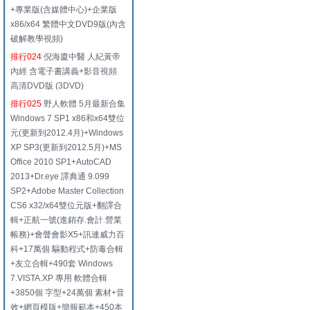
+專業版(含媒體中心)+企業版
x86/x64 繁體中文DVD9版(內含
破解教學視頻)
排行024
倪海廈中醫 人紀黃帝
內經 含電子書講義+影音視頻
高清DVD版 (3DVD)
排行025
野人軟體 5月最新合集
Windows 7 SP1 x86和x64雙位
元(更新到2012.4月)+Windows
XP SP3(更新到2012.5月)+MS
Office 2010 SP1+AutoCAD
2013+Dr.eye 譯典通 9.099
SP2+Adobe Master Collection
CS6 x32/x64雙位元版+翻譯合
輯+正航一號(進銷存.會計.營業
帳務)+會聲會影X5+訊連威力百
科+17萬個 驅動程式+防毒合輯
+友立合輯+490套 Windows
7.VISTA.XP 專用 軟體合輯
+3850個 字型+24萬個 素材+音
效+網頁模版+簡報範本+450本