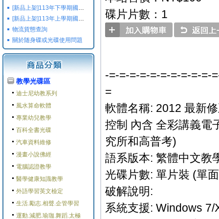
[新品上架]113年下學期國小國中高中命題光碟,校用卷,習作
碟片片數：1
[新品上架]113年上學期國小國中高中命題光碟,校用卷,習作
物流貨態查詢
關於随身碟或光碟使用問題
-=-=-=-=-=-=-=-=-=-=-=
教學光碟區
=
迪士尼幼教系列
軟體名稱: 2012 最
風水算命軟體
專業幼兒教學
控制 內含 全彩講義電子
百科全書光碟
究所和高普考)
汽車資料維修
漫畫小說佛經
語系版本: 繁體中文教學
電腦認證教學
光碟片數: 單片裝 (單面
醫學健康知識教學
破解說明:
外語學習英文檢定
生活.勵志.相聲.企管學習
系統支援: Windows 7/
運動.減肥.瑜珈.舞蹈.太極