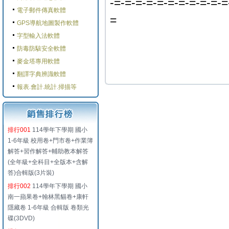
-=-=-=-=-=-=-=-=-=-=-=
電子郵件傳真軟體
=
GPS導航地圖製作軟體
字型輸入法軟體
防毒防駭安全軟體
麥金塔專用軟體
翻譯字典辨識軟體
報表.會計.統計.掃描等
排行001
114學年下學期 國小
1-6年級 校用卷+門市卷+作業簿
解答+習作解答+輔助教本解答
(全年級+全科目+全版本+含解
答)合輯版(3片裝)
排行002
114學年下學期 國小
南一蘋果卷+翰林黑貓卷+康軒
隱藏卷 1-6年級 合輯版 卷類光
碟(3DVD)