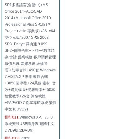
SP1多國語言(含繁中)+MS
Office 2014+AutoCAD
2014+Microsoft Office 2010
Professional Plus SP1版(含
Project+visio 專業版) x86+x64
雙位元版/ 2007 SP2/ 2003
SP3+Dr.eye 譯典通 9.099
SP2+翻譯合輯+正航一號(進銷
存.會計.營業帳務.客戶關係管理.
報價系統.票據系統.維修管
理)+防毒合輯+490套 Windows
7.VISTA.XP 專用 軟體合輯
+3850個 字型+24萬個 素材+音
效+網頁模版+簡報範本+450本
性愛教學+26套 算命軟體
+PAPAGO 7 衛星導航系統 繁體
中文 (8DVD9)
排行011
Windows XP、7、8
系統安裝USB隨身碟 繁體中文
DVD9版(2DVD9)
排行013
640本