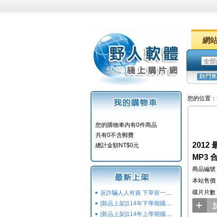
網
您的位置：
您的購物車内有0件商品
共有0不含郵費
201
總計金額NT$0元
MP3
商品編號：
本站售價：
碟片片數
反詐騙人人有責 下單前一定要注意
[新品上架]114年下學期國小國中高中命題光碟,校用卷,習作
[新品上架]114年上學期國小國中高中命題光碟,校用卷,習作