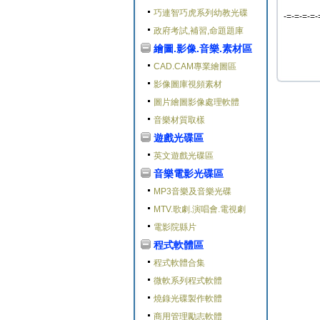
巧連智巧虎系列幼教光碟
-=-=-=-=-
政府考試,補習,命題題庫
繪圖.影像.音樂.素材區
CAD.CAM專業繪圖區
影像圖庫視頻素材
圖片繪圖影像處理軟體
音樂材質取樣
遊戲光碟區
英文遊戲光碟區
音樂電影光碟區
MP3音樂及音樂光碟
MTV.歌劇.演唱會.電視劇
電影院縣片
程式軟體區
程式軟體合集
微軟系列程式軟體
燒錄光碟製作軟體
商用管理勵志軟體