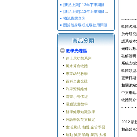
[新品上架]113年下學期國小國中高中命題光碟,校用卷,習作
[新品上架]113年上學期國小國中高中命題光碟,校用卷,習作
物流貨態查詢
-=-=-=-=-
關於随身碟或光碟使用問題
軟體名稱:
於考研究
語系版本:
光碟片數:
教學光碟區
破解說明:
迪士尼幼教系列
系統支援: W
風水算命軟體
軟體類型
專業幼兒教學
更新日期: 2
百科全書光碟
相關網站:
汽車資料維修
中文網站:
漫畫小說佛經
軟體簡介:
電腦認證教學
-=-=-=-=-
醫學健康知識教學
外語學習英文檢定
2012 
生活.勵志.相聲.企管學習
和高普考
運動.減肥.瑜珈.舞蹈.太極