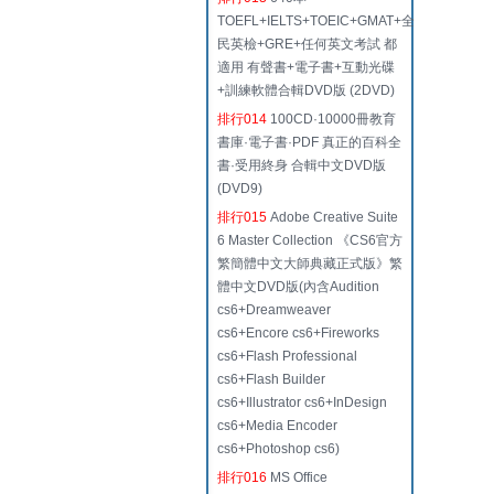
TOEFL+IELTS+TOEIC+GMAT+全
民英檢+GRE+任何英文考試 都
適用 有聲書+電子書+互動光碟
+訓練軟體合輯DVD版 (2DVD)
排行014
100CD·10000冊教育
書庫·電子書·PDF 真正的百科全
書·受用終身 合輯中文DVD版
(DVD9)
排行015
Adobe Creative Suite
6 Master Collection 《CS6官方
繁簡體中文大師典藏正式版》繁
體中文DVD版(內含Audition
cs6+Dreamweaver
cs6+Encore cs6+Fireworks
cs6+Flash Professional
cs6+Flash Builder
cs6+Illustrator cs6+InDesign
cs6+Media Encoder
cs6+Photoshop cs6)
排行016
MS Office