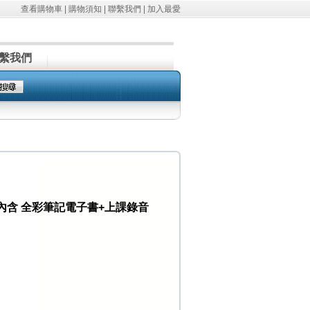
查看購物車
|
購物須知
|
聯繫我們
|
加入最愛
繫我們
 內含 全彩筆記電子書+上課錄音