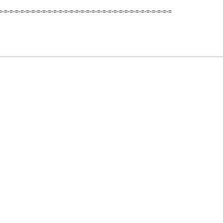
=-=-=-=-=-=-=-=-=-=-=-=-=-=-=-=-=-=-=-=-=-=-=-=-=-=-=-=-=-=-=-=