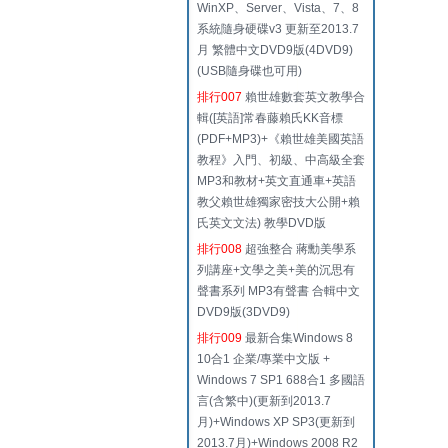
WinXP、Server、Vista、7、8
系統隨身硬碟v3 更新至2013.7
月 繁體中文DVD9版(4DVD9)
(USB隨身碟也可用)
排行007
賴世雄數套英文教學合
輯([英語]常春藤賴氏KK音標
(PDF+MP3)+《賴世雄美國英語
教程》入門、初級、中高級全套
MP3和教材+英文直通車+英語
教父賴世雄獨家密技大公開+賴
氏英文文法) 教學DVD版
排行008
超強整合 蔣勳美學系
列講座+文學之美+美的沉思有
聲書系列 MP3有聲書 合輯中文
DVD9版(3DVD9)
排行009
最新合集Windows 8
10合1 企業/專業中文版 +
Windows 7 SP1 688合1 多國語
言(含繁中)(更新到2013.7
月)+Windows XP SP3(更新到
2013.7月)+Windows 2008 R2