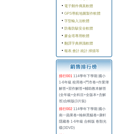
電子郵件傳真軟體
GPS導航地圖製作軟體
字型輸入法軟體
防毒防駭安全軟體
麥金塔專用軟體
翻譯字典辨識軟體
報表.會計.統計.掃描等
排行001
114學年下學期 國小
1-6年級 校用卷+門市卷+作業簿
解答+習作解答+輔助教本解答
(全年級+全科目+全版本+含解
答)合輯版(3片裝)
排行002
114學年下學期 國小
南一蘋果卷+翰林黑貓卷+康軒
隱藏卷 1-6年級 合輯版 卷類光
碟(3DVD)