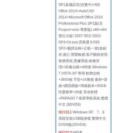
SP1多國語言(含繁中)+MS
Office 2014+AutoCAD
2014+Microsoft Office 2010
Professional Plus SP1版(含
Project+visio 專業版) x86+x64
雙位元版/ 2007 SP2/ 2003
SP3+Dr.eye 譯典通 9.099
SP2+翻譯合輯+正航一號(進銷
存.會計.營業帳務.客戶關係管理.
報價系統.票據系統.維修管
理)+防毒合輯+490套 Windows
7.VISTA.XP 專用 軟體合輯
+3850個 字型+24萬個 素材+音
效+網頁模版+簡報範本+450本
性愛教學+26套 算命軟體
+PAPAGO 7 衛星導航系統 繁體
中文 (8DVD9)
排行011
Windows XP、7、8
系統安裝USB隨身碟 繁體中文
DVD9版(2DVD9)
排行013
640本