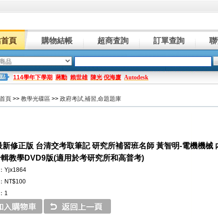
站首頁
購物結帳
超商査詢
訂單查詢
聯
114學年下學期
蔣勳
賴世雄
陳光
倪海廈
Autodesk
首頁
>>
教學光碟區
>>
政府考試,補習,命題題庫
2 最新修正版 台清交考取筆記 研究所補習班名師 黃智明-電機機械
 合輯教學DVD9版(適用於考研究所和高普考)
Yjx1864
NT$100
：1