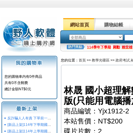
網站首頁
購物結帳
114學年下學期
蔣勳
賴世雄
您的位置：
首頁
>>
教學光碟區
>>
政府考試,
您的購物車内有0件商品
共有0不含郵費
林晟 國小超理解數
總計金額NT$0元
版(只能用電腦播放)
商品編號：Yjx1912-2
反詐騙人人有責 下單前一定要注意
本站售價：NT$200
[新品上架]114年下學期國小國中高中命題光碟,校用卷,習作
碟片片數：2
[新品上架]114年上學期國小國中高中命題光碟,校用卷,習作