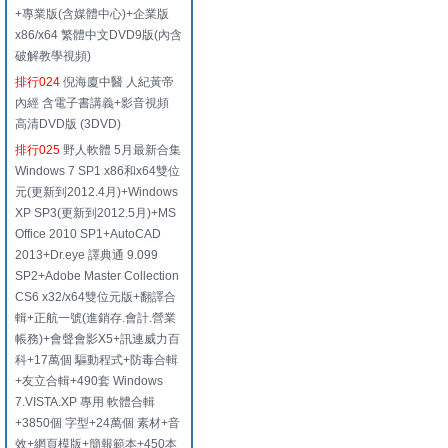
+專業版(含媒體中心)+企業版
x86/x64 繁體中文DVD9版(內含
破解教學視頻)
排行024
倪海廈中醫 人紀黃帝
內經 含電子書講義+影音視頻
高清DVD版 (3DVD)
排行025
野人軟體 5月最新合集
Windows 7 SP1 x86和x64雙位
元(更新到2012.4月)+Windows
XP SP3(更新到2012.5月)+MS
Office 2010 SP1+AutoCAD
2013+Dr.eye 譯典通 9.099
SP2+Adobe Master Collection
CS6 x32/x64雙位元版+翻譯合
輯+正航一號(進銷存.會計.營業
帳務)+會聲會影X5+訊連威力百
科+17萬個 驅動程式+防毒合輯
+友立合輯+490套 Windows
7.VISTA.XP 專用 軟體合輯
+3850個 字型+24萬個 素材+音
效+網頁模版+簡報範本+450本