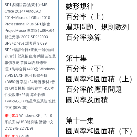
數形規律
SP1多國語言(含繁中)+MS
Office 2014+AutoCAD
百分率（上）
2014+Microsoft Office 2010
Professional Plus SP1版(含
週期問題、規則數列
Project+visio 專業版) x86+x64
百分率換算
雙位元版/ 2007 SP2/ 2003
SP3+Dr.eye 譯典通 9.099
SP2+翻譯合輯+正航一號(進銷
存.會計.營業帳務.客戶關係管理.
第十集
報價系統.票據系統.維修管
百分率（下）
理)+防毒合輯+490套 Windows
7.VISTA.XP 專用 軟體合輯
圓周率和圓面積（上）
+3850個 字型+24萬個 素材+音
百分率的應用問題
效+網頁模版+簡報範本+450本
性愛教學+26套 算命軟體
圓周率及面積
+PAPAGO 7 衛星導航系統 繁體
中文 (8DVD9)
排行011
Windows XP、7、8
第十一集
系統安裝USB隨身碟 繁體中文
DVD9版(2DVD9)
圓周率和圓面積（下）
排行013
640本