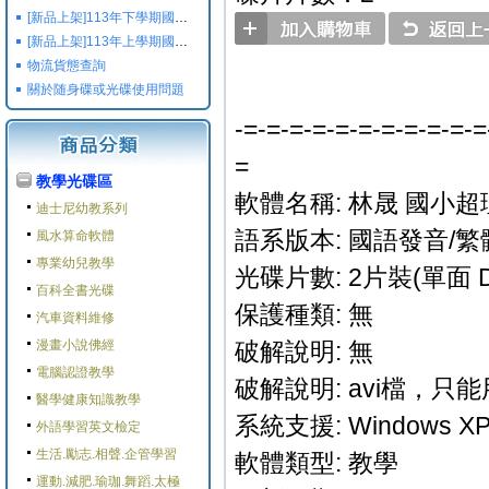
[新品上架]113年下學期國小國中高中命題光碟,校用卷,習作
[新品上架]113年上學期國小國中高中命題光碟,校用卷,習作
物流貨態查詢
關於随身碟或光碟使用問題
-=-=-=-=-=-=-=-=-=-=-=
=
教學光碟區
軟體名稱: 林晟 國小超理
迪士尼幼教系列
語系版本: 國語發音/繁
風水算命軟體
專業幼兒教學
光碟片數: 2片裝(單面 D
百科全書光碟
保護種類: 無
汽車資料維修
漫畫小說佛經
破解說明: 無
電腦認證教學
破解說明: avi檔，只
醫學健康知識教學
系統支援: Windows XP/M
外語學習英文檢定
生活.勵志.相聲.企管學習
軟體類型: 教學
運動.減肥.瑜珈.舞蹈.太極