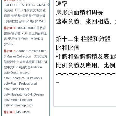
速率
TOEFL+IELTS+TOEIC+GMAT+全
民英檢+GRE+任何英文考試 都
扇形的面積和周長
適用 有聲書+電子書+互動光碟
速率意義、來回相遇、
+訓練軟體合輯DVD版 (2DVD)
排行014
100CD·10000冊教育
書庫·電子書·PDF 真正的百科全
第十二集 柱體和錐體
書·受用終身 合輯中文DVD版
(DVD9)
比和比值
排行015
Adobe Creative Suite
柱體和錐體體積及表面
6 Master Collection 《CS6官方
繁簡體中文大師典藏正式版》繁
比例意義及應用、比例
體中文DVD版(內含Audition
-=-=-=-=-=-=-=-=-=-=-=
cs6+Dreamweaver
cs6+Encore cs6+Fireworks
=
cs6+Flash Professional
cs6+Flash Builder
cs6+Illustrator cs6+InDesign
cs6+Media Encoder
cs6+Photoshop cs6)
排行016
MS Office