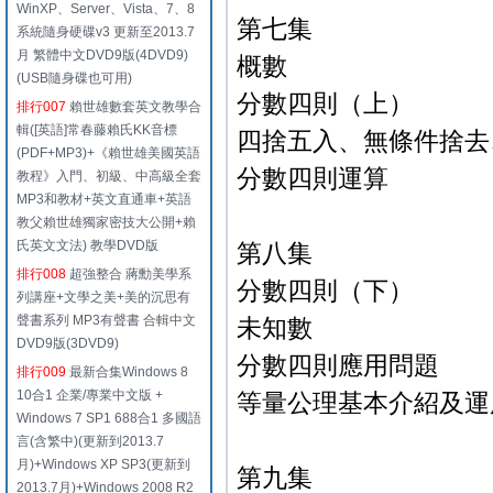
WinXP、Server、Vista、7、8
第七集
系統隨身硬碟v3 更新至2013.7
月 繁體中文DVD9版(4DVD9)
概數
(USB隨身碟也可用)
分數四則（上）
排行007
賴世雄數套英文教學合
輯([英語]常春藤賴氏KK音標
四捨五入、無條件捨去
(PDF+MP3)+《賴世雄美國英語
分數四則運算
教程》入門、初級、中高級全套
MP3和教材+英文直通車+英語
教父賴世雄獨家密技大公開+賴
氏英文文法) 教學DVD版
第八集
排行008
超強整合 蔣勳美學系
分數四則（下）
列講座+文學之美+美的沉思有
聲書系列 MP3有聲書 合輯中文
未知數
DVD9版(3DVD9)
分數四則應用問題
排行009
最新合集Windows 8
10合1 企業/專業中文版 +
等量公理基本介紹及運
Windows 7 SP1 688合1 多國語
言(含繁中)(更新到2013.7
月)+Windows XP SP3(更新到
第九集
2013.7月)+Windows 2008 R2