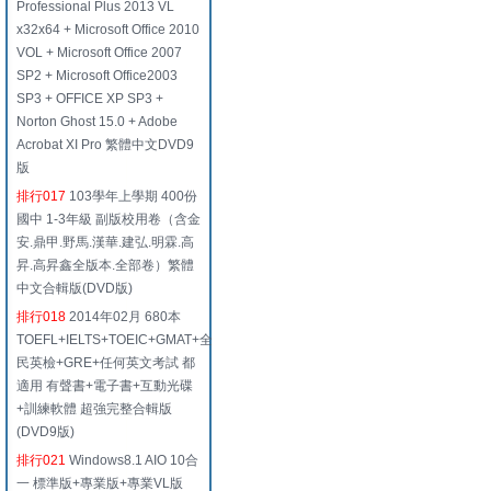
Professional Plus 2013 VL
x32x64 + Microsoft Office 2010
VOL + Microsoft Office 2007
SP2 + Microsoft Office2003
SP3 + OFFICE XP SP3 +
Norton Ghost 15.0 + Adobe
Acrobat XI Pro 繁體中文DVD9
版
排行017
103學年上學期 400份
國中 1-3年級 副版校用卷（含金
安.鼎甲.野馬.漢華.建弘.明霖.高
昇.高昇鑫全版本.全部卷）繁體
中文合輯版(DVD版)
排行018
2014年02月 680本
TOEFL+IELTS+TOEIC+GMAT+全
民英檢+GRE+任何英文考試 都
適用 有聲書+電子書+互動光碟
+訓練軟體 超強完整合輯版
(DVD9版)
排行021
Windows8.1 AIO 10合
一 標準版+專業版+專業VL版