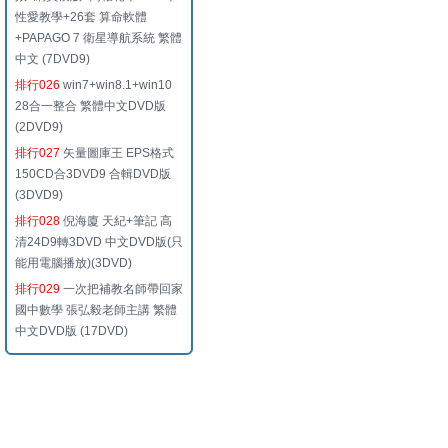
性愛教學+26套 算命軟體
+PAPAGO 7 衛星導航系統 繁體
中文 (7DVD9)
排行026
win7+win8.1+win10
28合一整合 繁體中文DVD版
(2DVD9)
排行027
矢量圖庫王 EPS格式
150CD合3DVD9 合輯DVD版
(3DVD9)
排行028
倪海廈 天紀+筆記 高
清24D9轉3DVD 中文DVD版(只
能用電腦播放)(3DVD)
排行029
一次把補教名師帶回家
國中數學 張弘毅老師主講 繁體
中文DVD版 (17DVD)