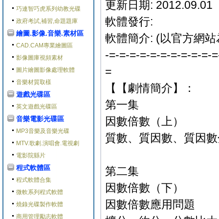
更新日期: 2012.09.01
巧連智巧虎系列幼教光碟
軟體發行:
政府考試,補習,命題題庫
繪圖.影像.音樂.素材區
軟體簡介: (以官方網站
CAD.CAM專業繪圖區
-=-=-=-=-=-=-=-=-=-=-=
影像圖庫視頻素材
=
圖片繪圖影像處理軟體
音樂材質取樣
【【劇情簡介】：
遊戲光碟區
第一集
英文遊戲光碟區
音樂電影光碟區
因數倍數（上）
MP3音樂及音樂光碟
質數、質因數、質因數
MTV.歌劇.演唱會.電視劇
電影院縣片
程式軟體區
第二集
程式軟體合集
因數倍數（下）
微軟系列程式軟體
因數倍數應用問題
燒錄光碟製作軟體
商用管理勵志軟體