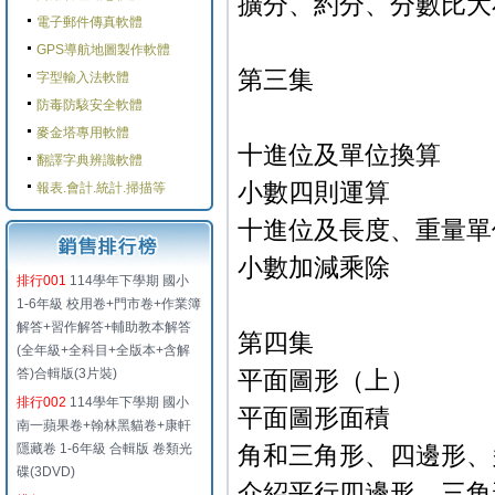
擴分、約分、分數比大
電子郵件傳真軟體
GPS導航地圖製作軟體
第三集
字型輸入法軟體
防毒防駭安全軟體
麥金塔專用軟體
十進位及單位換算
翻譯字典辨識軟體
小數四則運算
報表.會計.統計.掃描等
十進位及長度、重量單
小數加減乘除
排行001
114學年下學期 國小
1-6年級 校用卷+門市卷+作業簿
解答+習作解答+輔助教本解答
第四集
(全年級+全科目+全版本+含解
答)合輯版(3片裝)
平面圖形（上）
排行002
114學年下學期 國小
平面圖形面積
南一蘋果卷+翰林黑貓卷+康軒
隱藏卷 1-6年級 合輯版 卷類光
角和三角形、四邊形、
碟(3DVD)
介紹平行四邊形、三角