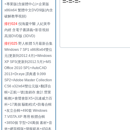
=-=-=-
+專業版(含媒體中心)+企業版
x86/x64 繁體中文DVD9版(內含
破解教學視頻)
排行024
倪海廈中醫 人紀黃帝
內經 含電子書講義+影音視頻
高清DVD版 (3DVD)
排行025
野人軟體 5月最新合集
Windows 7 SP1 x86和x64雙位
元(更新到2012.4月)+Windows
XP SP3(更新到2012.5月)+MS
Office 2010 SP1+AutoCAD
2013+Dr.eye 譯典通 9.099
SP2+Adobe Master Collection
CS6 x32/x64雙位元版+翻譯合
輯+正航一號(進銷存.會計.營業
帳務)+會聲會影X5+訊連威力百
科+17萬個 驅動程式+防毒合輯
+友立合輯+490套 Windows
7.VISTA.XP 專用 軟體合輯
+3850個 字型+24萬個 素材+音
效+網頁模版+簡報範本+450本