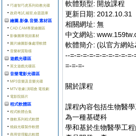
軟體類型: 開放課程
巧連智巧虎系列幼教光碟
更新日期: 2012.10.31
政府考試,補習,命題題庫
繪圖.影像.音樂.素材區
相關網址: 無
CAD.CAM專業繪圖區
中文網站: www.159tw.
影像圖庫視頻素材
軟體簡介: (以官方網站
圖片繪圖影像處理軟體
音樂材質取樣
--=-=-=-=-=-=-=-=-=-=-
遊戲光碟區
=-=-=-
英文遊戲光碟區
音樂電影光碟區
MP3音樂及音樂光碟
關於課程
MTV.歌劇.演唱會.電視劇
電影院縣片
程式軟體區
課程內容包括生物醫學
程式軟體合集
為一種基礎科
微軟系列程式軟體
學和基於生物醫學工程
燒錄光碟製作軟體
商用管理勵志軟體