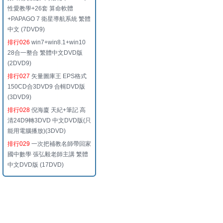
性愛教學+26套 算命軟體
+PAPAGO 7 衛星導航系統 繁體
中文 (7DVD9)
排行026
win7+win8.1+win10
28合一整合 繁體中文DVD版
(2DVD9)
排行027
矢量圖庫王 EPS格式
150CD合3DVD9 合輯DVD版
(3DVD9)
排行028
倪海廈 天紀+筆記 高
清24D9轉3DVD 中文DVD版(只
能用電腦播放)(3DVD)
排行029
一次把補教名師帶回家
國中數學 張弘毅老師主講 繁體
中文DVD版 (17DVD)