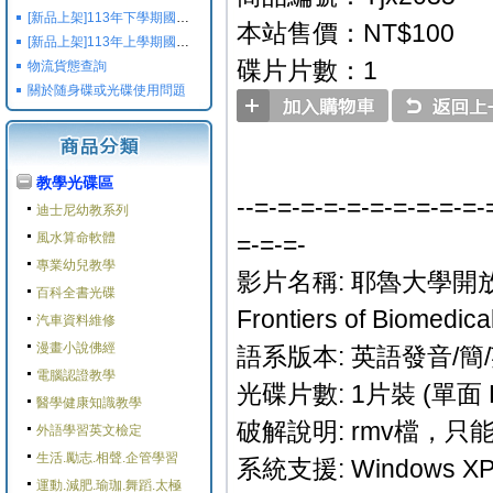
[新品上架]113年下學期國小國中高中命題光碟,校用卷,習作
本站售價：NT$100
[新品上架]113年上學期國小國中高中命題光碟,校用卷,習作
碟片片數：1
物流貨態查詢
關於随身碟或光碟使用問題
教學光碟區
--=-=-=-=-=-=-=-=-=-=-
迪士尼幼教系列
風水算命軟體
=-=-=-
專業幼兒教學
影片名稱: 耶魯大學開放課
百科全書光碟
Frontiers of Biomedica
汽車資料維修
漫畫小說佛經
語系版本: 英語發音/簡
電腦認證教學
光碟片數: 1片裝 (單面 
醫學健康知識教學
破解說明: rmv檔，
外語學習英文檢定
生活.勵志.相聲.企管學習
系統支援: Windows XP/M
運動.減肥.瑜珈.舞蹈.太極