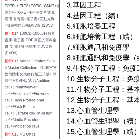
3.基因工程
TOEFL+IELTS+TOEIC+GMAT+全
民英檢+GRE+任何英文考試 都
4.基因工程（續）
適用 有聲書+電子書+互動光碟
5.細胞培養工程
+訓練軟體合輯DVD版 (2DVD)
排行014
100CD·10000冊教育
6.細胞培養工程（續）
書庫·電子書·PDF 真正的百科全
7.細胞通訊和免疫學
書·受用終身 合輯中文DVD版
(DVD9)
8.細胞通訊和免疫學（
排行015
Adobe Creative Suite
9.生物分子工程：免疫
6 Master Collection 《CS6官方
繁簡體中文大師典藏正式版》繁
10.生物分子工程：免
體中文DVD版(內含Audition
cs6+Dreamweaver
11.生物分子工程：基
cs6+Encore cs6+Fireworks
12.生物分子工程：基
cs6+Flash Professional
cs6+Flash Builder
13.心血管生理學
cs6+Illustrator cs6+InDesign
14.心血管生理學（續
cs6+Media Encoder
cs6+Photoshop cs6)
15.心血管生理學（續
排行016
MS Office