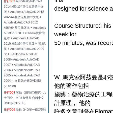
It is
排行003
Autodesk AutoCAD
2014 x86/x64雙位元繁體中文
designed for science 
版 + Autodesk AutoCAD 2013
x86/x64雙位元繁體中文版 +
Autodesk AutoCAD 2012
Course Structure:This
x86/x64雙位元版本 + Autodesk
week for
AutoCAD 2011 x86/x64雙位元
版本 + Autodesk AutoCAD
50 minutes, was recor
2010 x86/x64雙位元版本 繁.簡.
英 + Autodesk AutoCAD 2009
Sp1 + Autodesk AutoCAD
2008+ Autodesk AutoCAD
2007 + Autodesk AutoCAD
2006 + Autodesk AutoCAD
2005 + Autodesk AutoCAD
W. 馬克索爾茲曼是耶魯
2004 中文超強合輯DVD9版
他的著作包括
(2DVD9)
排行004
蔣勳《細說紅樓夢》八
施藥：藥物治療的工程
十回全 MP3有聲書 合輯中文
計原理， 他的
DVD版(2DVD9)
排行006
微軟 G4D單一ISO安裝
許多文章刊登在Biomater