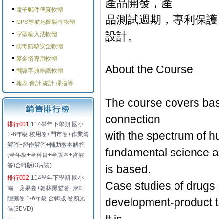
產品開發，產
電子郵件傳真軟體
品測試週期，專利保護
GPS導航地圖製作軟體
設計。
字型輸入法軟體
防毒防駭安全軟體
麥金塔專用軟體
About the Course
翻譯字典辨識軟體
報表.會計.統計.掃描等
The course covers basi
connection
排行001
114學年下學期 國小
with the spectrum of hu
1-6年級 校用卷+門市卷+作業簿
解答+習作解答+輔助教本解答
fundamental science a
(全年級+全科目+全版本+含解
答)合輯版(3片裝)
is based.
排行002
114學年下學期 國小
Case studies of drugs 
南一蘋果卷+翰林黑貓卷+康軒
隱藏卷 1-6年級 合輯版 卷類光
development-product te
碟(3DVD)