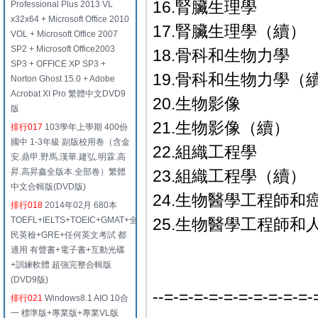
16.腎臟生理學
Professional Plus 2013 VL
x32x64 + Microsoft Office 2010
17.腎臟生理學（續）
VOL + Microsoft Office 2007
SP2 + Microsoft Office2003
18.骨科和生物力學
SP3 + OFFICE XP SP3 +
19.骨科和生物力學（
Norton Ghost 15.0 + Adobe
Acrobat XI Pro 繁體中文DVD9
20.生物影像
版
21.生物影像（續）
排行017
103學年上學期 400份
國中 1-3年級 副版校用卷（含金
22.組織工程學
安.鼎甲.野馬.漢華.建弘.明霖.高
昇.高昇鑫全版本.全部卷）繁體
23.組織工程學（續）
中文合輯版(DVD版)
24.生物醫學工程師和
排行018
2014年02月 680本
TOEFL+IELTS+TOEIC+GMAT+全
25.生物醫學工程師和
民英檢+GRE+任何英文考試 都
適用 有聲書+電子書+互動光碟
+訓練軟體 超強完整合輯版
(DVD9版)
--=-=-=-=-=-=-=-=-=-=-
排行021
Windows8.1 AIO 10合
一 標準版+專業版+專業VL版