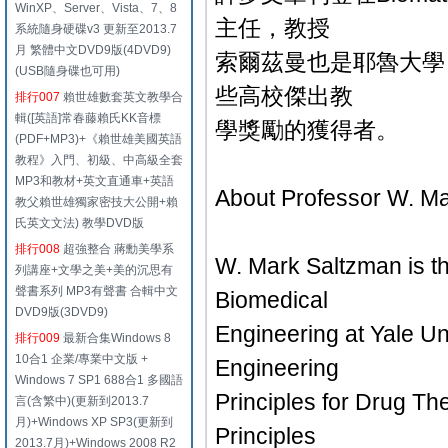
WinXP、Server、Vista、7、8
主任，教授
系統隨身硬碟v3 更新至2013.7
月 繁體中文DVD9版(4DVD9)
索爾茲曼也是耶魯大學
(USB隨身碟也可用)
些高校傑出教
排行007
賴世雄數套英文教學合
輯([英語]常春藤賴氏KK音標
學獎勵的獲得者。
(PDF+MP3)+《賴世雄美國英語
教程》入門、初級、中高級全套
MP3和教材+英文直通車+英語
About Professor W. M
教父賴世雄獨家密技大公開+賴
氏英文文法) 教學DVD版
排行008
超強整合 蔣勳美學系
W. Mark Saltzman is t
列講座+文學之美+美的沉思有
聲書系列 MP3有聲書 合輯中文
Biomedical
DVD9版(3DVD9)
Engineering at Yale Un
排行009
最新合集Windows 8
10合1 企業/專業中文版 +
Engineering
Windows 7 SP1 688合1 多國語
Principles for Drug T
言(含繁中)(更新到2013.7
月)+Windows XP SP3(更新到
Principles
2013.7月)+Windows 2008 R2