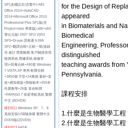
SP1多國語言(含繁中)+MS
for the Design of Repl
Office 2014+AutoCAD
appeared
2014+Microsoft Office 2010
Professional Plus SP1版(含
in Biomaterials and Na
Project+visio 專業版) x86+x64
Biomedical
雙位元版/ 2007 SP2/ 2003
SP3+Dr.eye 譯典通 9.099
Engineering, Professor
SP2+翻譯合輯+正航一號(進銷
存.會計.營業帳務.客戶關係管理.
distinguished
報價系統.票據系統.維修管
teaching awards from Y
理)+防毒合輯+490套 Windows
7.VISTA.XP 專用 軟體合輯
Pennsylvania.
+3850個 字型+24萬個 素材+音
效+網頁模版+簡報範本+450本
性愛教學+26套 算命軟體
課程安排
+PAPAGO 7 衛星導航系統 繁體
中文 (8DVD9)
排行011
Windows XP、7、8
1.什麼是生物醫學工程
系統安裝USB隨身碟 繁體中文
DVD9版(2DVD9)
2.什麼是生物醫學工程
排行013
640本