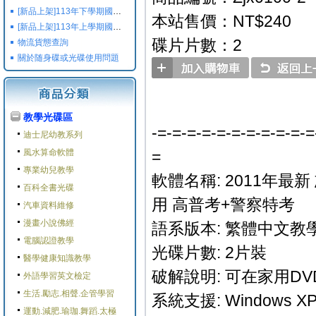
[新品上架]113年下學期國小國中高中命題光碟,校用卷,習作
本站售價：NT$240
[新品上架]113年上學期國小國中高中命題光碟,校用卷,習作
碟片片數：2
物流貨態查詢
關於随身碟或光碟使用問題
教學光碟區
-=-=-=-=-=-=-=-=-=-=-=
迪士尼幼教系列
風水算命軟體
=
專業幼兒教學
軟體名稱: 2011年最新
百科全書光碟
用 高普考+警察特考
汽車資料維修
漫畫小說佛經
語系版本: 繁體中文教學
電腦認證教學
光碟片數: 2片裝
醫學健康知識教學
破解說明: 可在家用D
外語學習英文檢定
生活.勵志.相聲.企管學習
系統支援: Windows XP/V
運動.減肥.瑜珈.舞蹈.太極