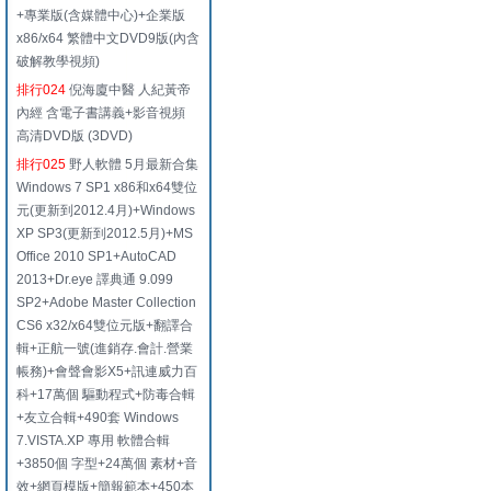
+專業版(含媒體中心)+企業版
x86/x64 繁體中文DVD9版(內含
破解教學視頻)
排行024
倪海廈中醫 人紀黃帝
內經 含電子書講義+影音視頻
高清DVD版 (3DVD)
排行025
野人軟體 5月最新合集
Windows 7 SP1 x86和x64雙位
元(更新到2012.4月)+Windows
XP SP3(更新到2012.5月)+MS
Office 2010 SP1+AutoCAD
2013+Dr.eye 譯典通 9.099
SP2+Adobe Master Collection
CS6 x32/x64雙位元版+翻譯合
輯+正航一號(進銷存.會計.營業
帳務)+會聲會影X5+訊連威力百
科+17萬個 驅動程式+防毒合輯
+友立合輯+490套 Windows
7.VISTA.XP 專用 軟體合輯
+3850個 字型+24萬個 素材+音
效+網頁模版+簡報範本+450本