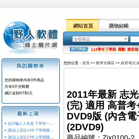
網站首頁
購物結帳
114學年下學期
蔣勳
賴世雄
您的位置：
首頁
>>
教學光碟區
>>
政府考試,
您的購物車内有0件商品
共有0不含郵費
2011年最新 志
總計金額NT$0元
(完) 適用 高普
DVD9版 (內含
反詐騙人人有責 下單前一定要注意
(2DVD9)
[新品上架]114年下學期國小國中高中命題光碟,校用卷,習作
商品編號：Zjx0100-2
[新品上架]114年上學期國小國中高中命題光碟,校用卷,習作