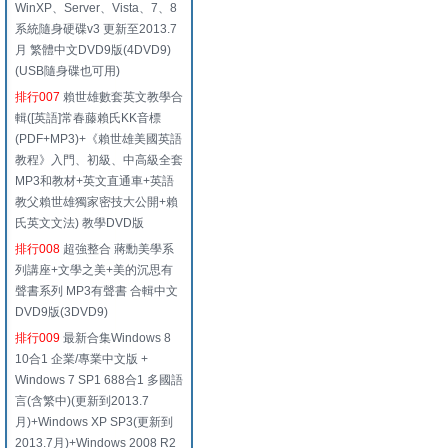
WinXP、Server、Vista、7、8
系統隨身硬碟v3 更新至2013.7
月 繁體中文DVD9版(4DVD9)
(USB隨身碟也可用)
排行007
賴世雄數套英文教學合
輯([英語]常春藤賴氏KK音標
(PDF+MP3)+《賴世雄美國英語
教程》入門、初級、中高級全套
MP3和教材+英文直通車+英語
教父賴世雄獨家密技大公開+賴
氏英文文法) 教學DVD版
排行008
超強整合 蔣勳美學系
列講座+文學之美+美的沉思有
聲書系列 MP3有聲書 合輯中文
DVD9版(3DVD9)
排行009
最新合集Windows 8
10合1 企業/專業中文版 +
Windows 7 SP1 688合1 多國語
言(含繁中)(更新到2013.7
月)+Windows XP SP3(更新到
2013.7月)+Windows 2008 R2