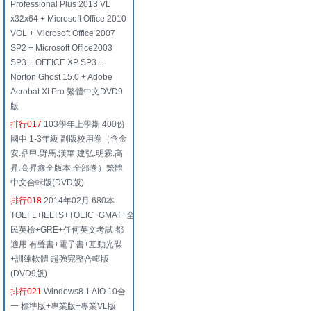
Professional Plus 2013 VL
x32x64 + Microsoft Office 2010
VOL + Microsoft Office 2007
SP2 + Microsoft Office2003
SP3 + OFFICE XP SP3 +
Norton Ghost 15.0 + Adobe
Acrobat XI Pro 繁體中文DVD9
版
排行017
103學年上學期 400份
國中 1-3年級 副版校用卷（含金
安.鼎甲.野馬.漢華.建弘.明霖.高
昇.高昇鑫全版本.全部卷）繁體
中文合輯版(DVD版)
排行018
2014年02月 680本
TOEFL+IELTS+TOEIC+GMAT+全
民英檢+GRE+任何英文考試 都
適用 有聲書+電子書+互動光碟
+訓練軟體 超強完整合輯版
(DVD9版)
排行021
Windows8.1 AIO 10合
一 標準版+專業版+專業VL版