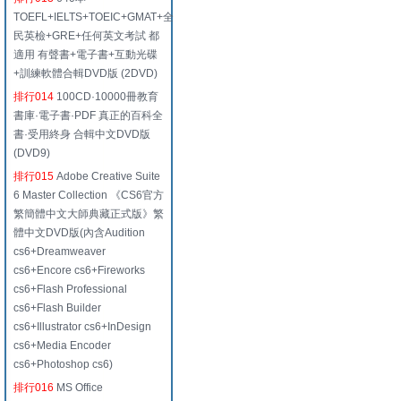
TOEFL+IELTS+TOEIC+GMAT+全
民英檢+GRE+任何英文考試 都
適用 有聲書+電子書+互動光碟
+訓練軟體合輯DVD版 (2DVD)
排行014
100CD·10000冊教育
書庫·電子書·PDF 真正的百科全
書·受用終身 合輯中文DVD版
(DVD9)
排行015
Adobe Creative Suite
6 Master Collection 《CS6官方
繁簡體中文大師典藏正式版》繁
體中文DVD版(內含Audition
cs6+Dreamweaver
cs6+Encore cs6+Fireworks
cs6+Flash Professional
cs6+Flash Builder
cs6+Illustrator cs6+InDesign
cs6+Media Encoder
cs6+Photoshop cs6)
排行016
MS Office