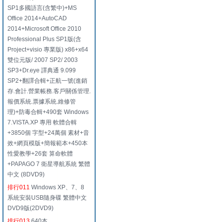
SP1多國語言(含繁中)+MS
Office 2014+AutoCAD
2014+Microsoft Office 2010
Professional Plus SP1版(含
Project+visio 專業版) x86+x64
雙位元版/ 2007 SP2/ 2003
SP3+Dr.eye 譯典通 9.099
SP2+翻譯合輯+正航一號(進銷
存.會計.營業帳務.客戶關係管理.
報價系統.票據系統.維修管
理)+防毒合輯+490套 Windows
7.VISTA.XP 專用 軟體合輯
+3850個 字型+24萬個 素材+音
效+網頁模版+簡報範本+450本
性愛教學+26套 算命軟體
+PAPAGO 7 衛星導航系統 繁體
中文 (8DVD9)
排行011
Windows XP、7、8
系統安裝USB隨身碟 繁體中文
DVD9版(2DVD9)
排行013
640本