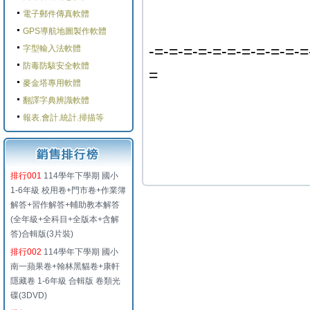
電子郵件傳真軟體
GPS導航地圖製作軟體
-=-=-=-=-=-=-=-=-=-=-=
字型輸入法軟體
防毒防駭安全軟體
=
麥金塔專用軟體
翻譯字典辨識軟體
報表.會計.統計.掃描等
排行001
114學年下學期 國小
1-6年級 校用卷+門市卷+作業簿
解答+習作解答+輔助教本解答
(全年級+全科目+全版本+含解
答)合輯版(3片裝)
排行002
114學年下學期 國小
南一蘋果卷+翰林黑貓卷+康軒
隱藏卷 1-6年級 合輯版 卷類光
碟(3DVD)