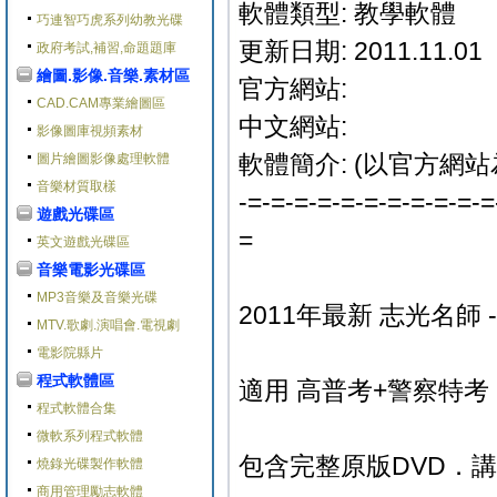
軟體類型: 教學軟體
巧連智巧虎系列幼教光碟
更新日期: 2011.11.01
政府考試,補習,命題題庫
繪圖.影像.音樂.素材區
官方網站:
CAD.CAM專業繪圖區
中文網站:
影像圖庫視頻素材
軟體簡介: (以官方網站
圖片繪圖影像處理軟體
音樂材質取樣
-=-=-=-=-=-=-=-=-=-=-=
遊戲光碟區
=
英文遊戲光碟區
音樂電影光碟區
MP3音樂及音樂光碟
2011年最新 志光名師 -
MTV.歌劇.演唱會.電視劇
電影院縣片
程式軟體區
適用 高普考+警察特考
程式軟體合集
微軟系列程式軟體
包含完整原版DVD．
燒錄光碟製作軟體
商用管理勵志軟體