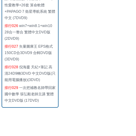
性愛教學+26套 算命軟體
+PAPAGO 7 衛星導航系統 繁體
中文 (7DVD9)
排行026
win7+win8.1+win10
28合一整合 繁體中文DVD版
(2DVD9)
排行027
矢量圖庫王 EPS格式
150CD合3DVD9 合輯DVD版
(3DVD9)
排行028
倪海廈 天紀+筆記 高
清24D9轉3DVD 中文DVD版(只
能用電腦播放)(3DVD)
排行029
一次把補教名師帶回家
國中數學 張弘毅老師主講 繁體
中文DVD版 (17DVD)