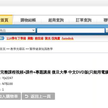
站首頁
購物結帳
超商査詢
訂單查詢
聯
114學年下學期
蔣勳
賴世雄
陳光
倪海廈
Autodesk
首頁
>>
教學光碟區
>>
醫學健康知識教學
 完整課程視頻+課件+專題講座 復旦大學 中文DVD版(只能用電腦
Yjx2247
NT$100
：1