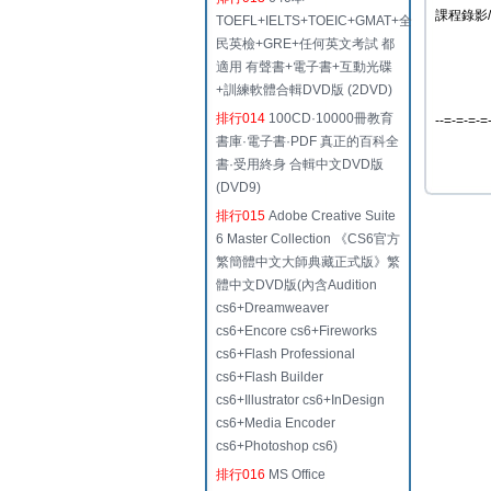
課程錄影/
TOEFL+IELTS+TOEIC+GMAT+全
民英檢+GRE+任何英文考試 都
適用 有聲書+電子書+互動光碟
+訓練軟體合輯DVD版 (2DVD)
排行014
100CD·10000冊教育
--=-=-=-=
書庫·電子書·PDF 真正的百科全
書·受用終身 合輯中文DVD版
(DVD9)
排行015
Adobe Creative Suite
6 Master Collection 《CS6官方
繁簡體中文大師典藏正式版》繁
體中文DVD版(內含Audition
cs6+Dreamweaver
cs6+Encore cs6+Fireworks
cs6+Flash Professional
cs6+Flash Builder
cs6+Illustrator cs6+InDesign
cs6+Media Encoder
cs6+Photoshop cs6)
排行016
MS Office