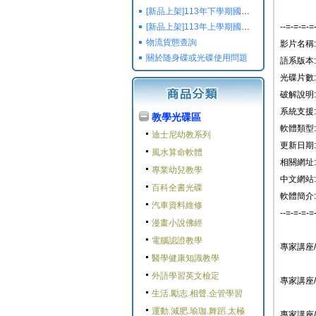
[新品上架]113年下學期國小國中高中命題光碟,校用卷,習作
[新品上架]113年上學期國小國中高中命題光碟,校用卷,習作
--=-=-=-=
物流貨態查詢
影片名稱
關於随身碟或光碟使用問題
語系版本:
光碟片數: 
破解說明
系統支援: W
教學光碟區
軟體類型:
迪士尼幼教系列
更新日期: 2
風水算命軟體
相關網址:
專業幼兒教學
中文網站:
百科全書光碟
軟體簡介:
汽車資料維修
--=-=-=-=
漫畫小說佛經
電腦認證教學
專家講座/
醫學健康知識教學
外語學習英文檢定
專家講座/
生活.勵志.相聲.企管學習
運動.減肥.瑜珈.舞蹈.太極
專家講座/性