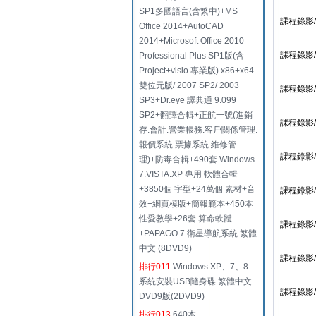
SP1多國語言(含繁中)+MS
課程錄影/1
Office 2014+AutoCAD
2014+Microsoft Office 2010
課程錄影/1
Professional Plus SP1版(含
Project+visio 專業版) x86+x64
雙位元版/ 2007 SP2/ 2003
課程錄影/1
SP3+Dr.eye 譯典通 9.099
SP2+翻譯合輯+正航一號(進銷
課程錄影/2
存.會計.營業帳務.客戶關係管理.
報價系統.票據系統.維修管
課程錄影/2
理)+防毒合輯+490套 Windows
7.VISTA.XP 專用 軟體合輯
+3850個 字型+24萬個 素材+音
課程錄影/2
效+網頁模版+簡報範本+450本
性愛教學+26套 算命軟體
課程錄影/2
+PAPAGO 7 衛星導航系統 繁體
中文 (8DVD9)
課程錄影/2
排行011
Windows XP、7、8
系統安裝USB隨身碟 繁體中文
課程錄影/2
DVD9版(2DVD9)
排行013
640本