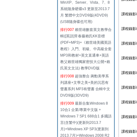
WinXP、Server、Vista、7、8
系統隨身硬碟v3 更新至2013.7
課程錄影/0
月 繁體中文DVD9版(4DVD9)
(USB隨身碟也可用)
課程錄影/0
排行007
賴世雄數套英文教學合
輯([英語]常春藤賴氏KK音標
(PDF+MP3)+《賴世雄美國英語
課程錄影/1
教程》入門、初級、中高級全套
MP3和教材+英文直通車+英語
課程錄影/1
教父賴世雄獨家密技大公開+賴
氏英文文法) 教學DVD版
課程錄影/1
排行008
超強整合 蔣勳美學系
列講座+文學之美+美的沉思有
課程錄影/1
聲書系列 MP3有聲書 合輯中文
DVD9版(3DVD9)
課程錄影/1
排行009
最新合集Windows 8
10合1 企業/專業中文版 +
Windows 7 SP1 688合1 多國語
課程錄影/1
言(含繁中)(更新到2013.7
月)+Windows XP SP3(更新到
課程錄影/1
2013.7月)+Windows 2008 R2