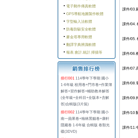
電子郵件傳真軟體
課件/03.屍
GPS導航地圖製作軟體
字型輸入法軟體
課件/04. 
防毒防駭安全軟體
麥金塔專用軟體
課件/05. 
翻譯字典辨識軟體
報表.會計.統計.掃描等
課件/06.
課件/07.
排行001
114學年下學期 國小
課件/08.電
1-6年級 校用卷+門市卷+作業簿
解答+習作解答+輔助教本解答
(全年級+全科目+全版本+含解
課件/09.猝
答)合輯版(3片裝)
排行002
114學年下學期 國小
課件/10.醫
南一蘋果卷+翰林黑貓卷+康軒
隱藏卷 1-6年級 合輯版 卷類光
課件/11.中
碟(3DVD)