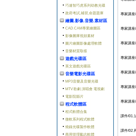
巧連智巧虎系列幼教光碟
政府考試,補習,命題題庫
專家講座/死
繪圖.影像.音樂.素材區
CAD.CAM專業繪圖區
專家講座/
影像圖庫視頻素材
專家講座/
圖片繪圖影像處理軟體
音樂材質取樣
專家講座/
遊戲光碟區
英文遊戲光碟區
專家講座/
音樂電影光碟區
MP3音樂及音樂光碟
專家講座/
MTV.歌劇.演唱會.電視劇
電影院縣片
專家講座/
程式軟體區
程式軟體合集
課件/01.
微軟系列程式軟體
燒錄光碟製作軟體
課件/02.死
商用管理勵志軟體