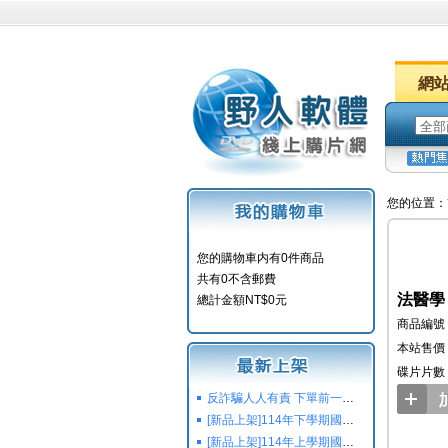
網
您的位置：
您的購物車内有0件商品
共有0不含郵費
法醫學
總計金額NT$0元
商品編號：
本站售價：
碟片片數
反詐騙人人有責 下單前一定要注意
[新品上架]114年下學期國小國中高中命題光碟,校用卷,習作
[新品上架]114年上學期國小國中高中命題光碟,校用卷,習作