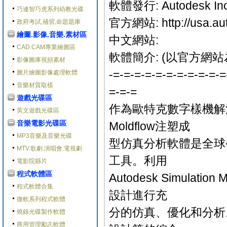
軟體發行: Autodesk Inc
巧連智巧虎系列幼教光碟
官方網站: http://usa.aut
政府考試,補習,命題題庫
繪圖.影像.音樂.素材區
中文網站:
CAD.CAM專業繪圖區
軟體簡介: (以官方網站
影像圖庫視頻素材
-=-=-=-=-=-=-=-=-=-=-=
圖片繪圖影像處理軟體
音樂材質取樣
=-=-=
遊戲光碟區
作為歐特克數字樣機解決方案
英文遊戲光碟區
音樂電影光碟區
Moldflow注塑成
MP3音樂及音樂光碟
型仿真分析軟體是全球
MTV.歌劇.演唱會.電視劇
工具。利用
電影院縣片
程式軟體區
Autodesk Simul
程式軟體合集
設計進行充
微軟系列程式軟體
分的仿真、優化和分析
燒錄光碟製作軟體
商用管理勵志軟體