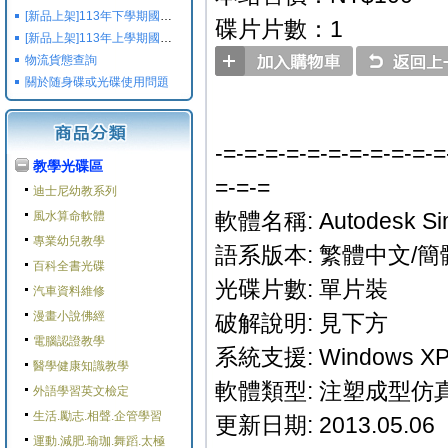
[新品上架]113年下學期國小國中高中命題光碟,校用卷,習作
碟片片數：1
[新品上架]113年上學期國小國中高中命題光碟,校用卷,習作
物流貨態查詢
關於随身碟或光碟使用問題
-=-=-=-=-=-=-=-=-=-=-=
教學光碟區
=-=-=
迪士尼幼教系列
軟體名稱: Autodesk Simul
風水算命軟體
專業幼兒教學
語系版本: 繁體中文/簡
百科全書光碟
光碟片數: 單片裝
汽車資料維修
漫畫小說佛經
破解說明: 見下方
電腦認證教學
系統支援: Windows XP/
醫學健康知識教學
軟體類型: 注塑成型仿
外語學習英文檢定
生活.勵志.相聲.企管學習
更新日期: 2013.05.06
運動.減肥.瑜珈.舞蹈.太極