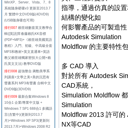
WinXP、Server、Vista、7、8
指導，通過仿真的設置
系統隨身硬碟v3 更新至2013.7
月 繁體中文DVD9版(4DVD9)
結構的變化如
(USB隨身碟也可用)
何影響產品的可製造性
排行007
賴世雄數套英文教學合
輯([英語]常春藤賴氏KK音標
Autodesk Simulation
(PDF+MP3)+《賴世雄美國英語
Moldflow 的主要特性
教程》入門、初級、中高級全套
MP3和教材+英文直通車+英語
教父賴世雄獨家密技大公開+賴
氏英文文法) 教學DVD版
多 CAD 導入
排行008
超強整合 蔣勳美學系
對於所有 Autodesk 
列講座+文學之美+美的沉思有
聲書系列 MP3有聲書 合輯中文
CAD系統，
DVD9版(3DVD9)
Simulation Mo
排行009
最新合集Windows 8
10合1 企業/專業中文版 +
Simulation
Windows 7 SP1 688合1 多國語
Moldflow 2013 許可的 
言(含繁中)(更新到2013.7
月)+Windows XP SP3(更新到
NX等CAD
2013.7月)+Windows 2008 R2