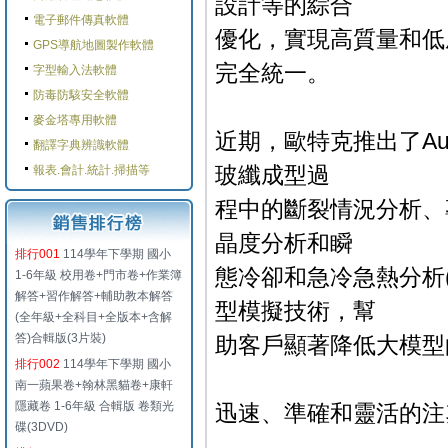
設計等的綜合
電子郵件傳真軟體
優化，實現高質量和低
GPS導航地圖製作軟體
完全統一。
字型輸入法軟體
防毒防駭安全軟體
麥金塔專用軟體
近期，歐特克推出了Autode
翻譯字典辨識軟體
玻纖成型過
報表.會計.統計.掃描等
程中的斷裂情況分析、
晶度分析和瞬
排行001
114學年下學期 國小
態冷卻和急冷急熱分析(
1-6年級 校用卷+門市卷+作業簿
解答+習作解答+輔助教本解答
型模擬技術，幫
(全年級+全科目+全版本+含解
答)合輯版(3片裝)
助客戶顯著降低大模型
排行002
114學年下學期 國小
南一蘋果卷+翰林黑貓卷+康軒
隱藏卷 1-6年級 合輯版 卷類光
迅速、準確和靈活的注
碟(3DVD)