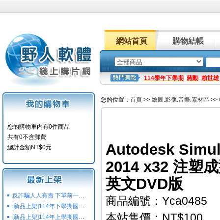
網站首頁
購物結帳
114學年下學期
蔣勳
賴世雄
您的位置：
首頁
>>
繪圖.影像.音樂.素材區
>>
您的購物車内有0件商品
共有0不含郵費
Autodesk Simul
總計金額NT$0元
2014 x32 
英文DVD版
反詐騙人人有責 下單前一定要注意
商品編號：Yca0485
[新品上架]114年下學期國小國中高中命題光碟,校用卷,習作
本站售價：NT$100
[新品上架]114年上學期國小國中高中命題光碟,校用卷,習作