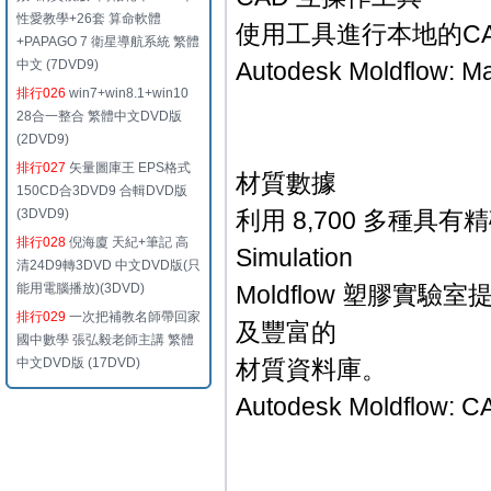
性愛教學+26套 算命軟體
使用工具進行本地的C
+PAPAGO 7 衛星導航系統 繁體
中文 (7DVD9)
Autodesk Moldflow: Ma
排行026
win7+win8.1+win10
28合一整合 繁體中文DVD版
(2DVD9)
排行027
矢量圖庫王 EPS格式
材質數據
150CD合3DVD9 合輯DVD版
(3DVD9)
利用 8,700 多種具
排行028
倪海廈 天紀+筆記 高
Simulation
清24D9轉3DVD 中文DVD版(只
能用電腦播放)(3DVD)
Moldflow 塑膠
排行029
一次把補教名師帶回家
及豐富的
國中數學 張弘毅老師主講 繁體
中文DVD版 (17DVD)
材質資料庫。
Autodesk Moldflow: C