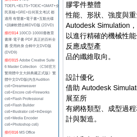
膠零件整體
TOEFL+IELTS+TOEIC+GMAT+全
民英檢+GRE+任何英文考試 都
性能、形狀、強度與重
適用 有聲書+電子書+互動光碟
Autodesk Simulation，
+訓練軟體合輯DVD版 (2DVD)
排行014
100CD·10000冊教育
以進行精確的機械性能分析。您
書庫·電子書·PDF 真正的百科全
反應成型產
書·受用終身 合輯中文DVD版
(DVD9)
品的纖維取向。
排行015
Adobe Creative Suite
6 Master Collection 《CS6官方
繁簡體中文大師典藏正式版》繁
設計優化
體中文DVD版(內含Audition
cs6+Dreamweaver
借助 Autodesk Simul
cs6+Encore cs6+Fireworks
展至所
cs6+Flash Professional
cs6+Flash Builder
有網格類型、成型過程
cs6+Illustrator cs6+InDesign
計與製造。
cs6+Media Encoder
cs6+Photoshop cs6)
排行016
MS Office