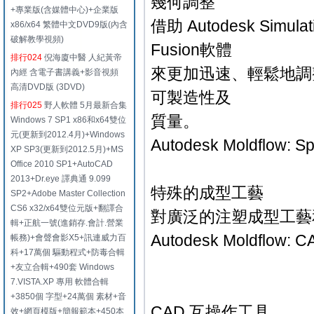
幾何調整
+專業版(含媒體中心)+企業版
借助 Autodesk Simula
x86/x64 繁體中文DVD9版(內含
破解教學視頻)
Fusion軟體
排行024
倪海廈中醫 人紀黃帝
來更加迅速、輕鬆地調
內經 含電子書講義+影音視頻
高清DVD版 (3DVD)
可製造性及
排行025
野人軟體 5月最新合集
質量。
Windows 7 SP1 x86和x64雙位
元(更新到2012.4月)+Windows
Autodesk Moldflow: Sp
XP SP3(更新到2012.5月)+MS
Office 2010 SP1+AutoCAD
2013+Dr.eye 譯典通 9.099
特殊的成型工藝
SP2+Adobe Master Collection
CS6 x32/x64雙位元版+翻譯合
對廣泛的注塑成型工藝
輯+正航一號(進銷存.會計.營業
Autodesk Moldflow: CAD
帳務)+會聲會影X5+訊連威力百
科+17萬個 驅動程式+防毒合輯
+友立合輯+490套 Windows
7.VISTA.XP 專用 軟體合輯
+3850個 字型+24萬個 素材+音
CAD 互操作工具
效+網頁模版+簡報範本+450本