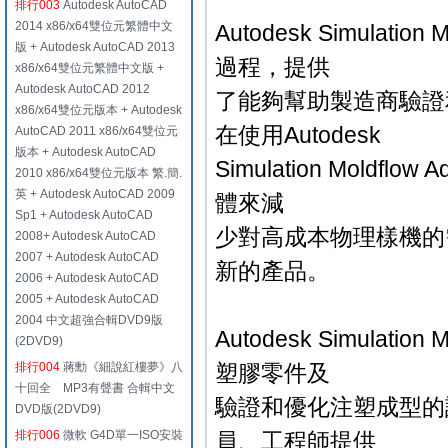
排行003
Autodesk AutoCAD
2014 x86/x64雙位元繁體中文
Autodesk Simul
版 + Autodesk AutoCAD 2013
過程，提供
x86/x64雙位元繁體中文版 +
Autodesk AutoCAD 2012
了能夠幫助製造商驗證
x86/x64雙位元版本 + Autodesk
在使用Autodesk
AutoCAD 2011 x86/x64雙位元
版本 + Autodesk AutoCAD
Simulation Moldflow A
2010 x86/x64雙位元版本 繁.簡.
英 + Autodesk AutoCAD 2009
體來減
Sp1 + Autodesk AutoCAD
少對高成本物理樣機的
2008+ Autodesk AutoCAD
2007 + Autodesk AutoCAD
新的產品。
2006 + Autodesk AutoCAD
2005 + Autodesk AutoCAD
2004 中文超強合輯DVD9版
Autodesk Simul
(2DVD9)
排行004
蔣勳《細說紅樓夢》八
塑膠零件及
十回全 MP3有聲書 合輯中文
驗證和優化注塑成型的
DVD版(2DVD9)
排行006
微軟 G4D單一ISO安裝
員、工程師提供