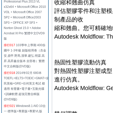
收縮和翹曲仿真
Professional Plus 2013 VL
x32x64 + Microsoft Office 2010
評估塑膠零件和注塑模
VOL + Microsoft Office 2007
SP2 + Microsoft Office2003
制產品的收
SP3 + OFFICE XP SP3 +
縮和翹曲。您可精確地
Norton Ghost 15.0 + Adobe
Acrobat XI Pro 繁體中文DVD9
Autodesk Moldflow: Th
版
排行017
103學年上學期 400份
國中 1-3年級 副版校用卷（含金
安.鼎甲.野馬.漢華.建弘.明霖.高
熱固性塑膠流動仿真
昇.高昇鑫全版本.全部卷）繁體
中文合輯版(DVD版)
對熱固性塑膠注塑成型、
排行018
2014年02月 680本
進行仿真。
TOEFL+IELTS+TOEIC+GMAT+全
民英檢+GRE+任何英文考試 都
Autodesk Moldflow: Ge
適用 有聲書+電子書+互動光碟
+訓練軟體 超強完整合輯版
(DVD9版)
排行021
Windows8.1 AIO 10合
一 標準版+專業版+專業VL版