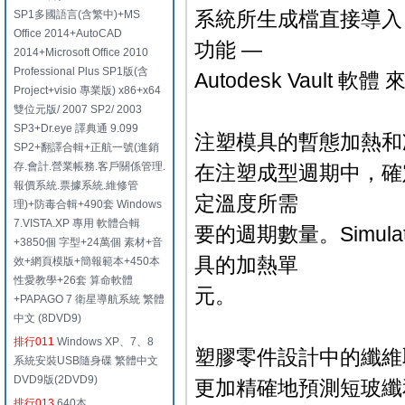
系統所生成檔直接導入 Sim
SP1多國語言(含繁中)+MS
Office 2014+AutoCAD
功能 —
2014+Microsoft Office 2010
Professional Plus SP1版(含
Autodesk Vault
Project+visio 專業版) x86+x64
雙位元版/ 2007 SP2/ 2003
SP3+Dr.eye 譯典通 9.099
注塑模具的暫態加熱和
SP2+翻譯合輯+正航一號(進銷
存.會計.營業帳務.客戶關係管理.
在注塑成型週期中，確
報價系統.票據系統.維修管
定溫度所需
理)+防毒合輯+490套 Windows
7.VISTA.XP 專用 軟體合輯
要的週期數量。Simulat
+3850個 字型+24萬個 素材+音
具的加熱單
效+網頁模版+簡報範本+450本
性愛教學+26套 算命軟體
元。
+PAPAGO 7 衛星導航系統 繁體
中文 (8DVD9)
排行011
Windows XP、7、8
塑膠零件設計中的纖維
系統安裝USB隨身碟 繁體中文
DVD9版(2DVD9)
更加精確地預測短玻纖
排行013
640本