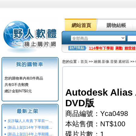
網站首頁
購物結帳
114學年下學期
蔣勳
賴世雄
您的位置：
首頁
>>
繪圖.影像.音樂.素材區
>>
您的購物車内有0件商品
共有0不含郵費
Autodesk Alia
總計金額NT$0元
DVD版
商品編號：Yca0498
反詐騙人人有責 下單前一定要注意
本站售價：NT$100
[新品上架]114年下學期國小國中高中命題光碟,校用卷,習作
碟片片數：1
[新品上架]114年上學期國小國中高中命題光碟,校用卷,習作