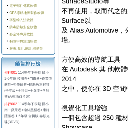
SurfaceStudio等
電子郵件傳真軟體
不再使用，取而代之的是更加
GPS導航地圖製作軟體
Surface以
字型輸入法軟體
防毒防駭安全軟體
及 Alias Autom
麥金塔專用軟體
場。
翻譯字典辨識軟體
報表.會計.統計.掃描等
方便高效的導航工具
在 Autodesk 其 他
排行001
114學年下學期 國小
2014
1-6年級 校用卷+門市卷+作業簿
解答+習作解答+輔助教本解答
之中，使你在 3D 
(全年級+全科目+全版本+含解
答)合輯版(3片裝)
排行002
114學年下學期 國小
視覺化工具增強
南一蘋果卷+翰林黑貓卷+康軒
隱藏卷 1-6年級 合輯版 卷類光
一個包含超過 250 
碟(3DVD)
Showcase