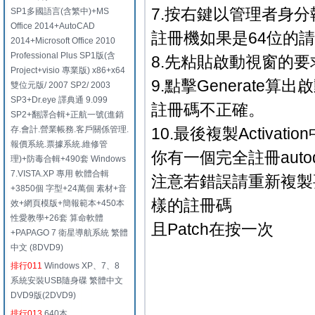
7.按右鍵以管理者身分
SP1多國語言(含繁中)+MS
Office 2014+AutoCAD
註冊機如果是64位的請
2014+Microsoft Office 2010
Professional Plus SP1版(含
8.先粘貼啟動視窗的要求
Project+visio 專業版) x86+x64
9.點擊Generate算
雙位元版/ 2007 SP2/ 2003
SP3+Dr.eye 譯典通 9.099
註冊碼不正確。
SP2+翻譯合輯+正航一號(進銷
存.會計.營業帳務.客戶關係管理.
10.最後複製Activ
報價系統.票據系統.維修管
你有一個完全註冊auto
理)+防毒合輯+490套 Windows
7.VISTA.XP 專用 軟體合輯
注意若錯誤請重新複製要
+3850個 字型+24萬個 素材+音
樣的註冊碼
效+網頁模版+簡報範本+450本
性愛教學+26套 算命軟體
且Patch在按一次
+PAPAGO 7 衛星導航系統 繁體
中文 (8DVD9)
排行011
Windows XP、7、8
系統安裝USB隨身碟 繁體中文
DVD9版(2DVD9)
排行013
640本