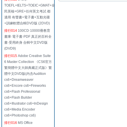
TOEFL+IELTS+TOEIC+GMAT+全
民英檢+GRE+任何英文考試 都
適用 有聲書+電子書+互動光碟
+訓練軟體合輯DVD版 (2DVD)
排行014
100CD·10000冊教育
書庫·電子書·PDF 真正的百科全
書·受用終身 合輯中文DVD版
(DVD9)
排行015
Adobe Creative Suite
6 Master Collection 《CS6官方
繁簡體中文大師典藏正式版》繁
體中文DVD版(內含Audition
cs6+Dreamweaver
cs6+Encore cs6+Fireworks
cs6+Flash Professional
cs6+Flash Builder
cs6+Illustrator cs6+InDesign
cs6+Media Encoder
cs6+Photoshop cs6)
排行016
MS Office