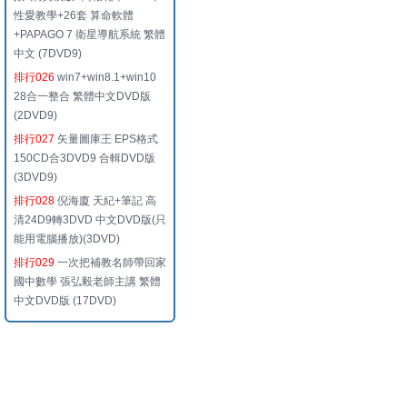
性愛教學+26套 算命軟體
+PAPAGO 7 衛星導航系統 繁體
中文 (7DVD9)
排行026
win7+win8.1+win10
28合一整合 繁體中文DVD版
(2DVD9)
排行027
矢量圖庫王 EPS格式
150CD合3DVD9 合輯DVD版
(3DVD9)
排行028
倪海廈 天紀+筆記 高
清24D9轉3DVD 中文DVD版(只
能用電腦播放)(3DVD)
排行029
一次把補教名師帶回家
國中數學 張弘毅老師主講 繁體
中文DVD版 (17DVD)