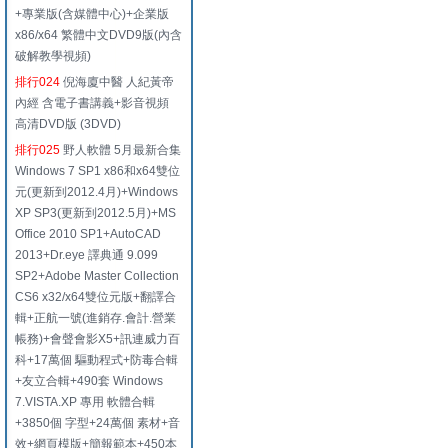
+專業版(含媒體中心)+企業版
x86/x64 繁體中文DVD9版(內含
破解教學視頻)
排行024
倪海廈中醫 人紀黃帝
內經 含電子書講義+影音視頻
高清DVD版 (3DVD)
排行025
野人軟體 5月最新合集
Windows 7 SP1 x86和x64雙位
元(更新到2012.4月)+Windows
XP SP3(更新到2012.5月)+MS
Office 2010 SP1+AutoCAD
2013+Dr.eye 譯典通 9.099
SP2+Adobe Master Collection
CS6 x32/x64雙位元版+翻譯合
輯+正航一號(進銷存.會計.營業
帳務)+會聲會影X5+訊連威力百
科+17萬個 驅動程式+防毒合輯
+友立合輯+490套 Windows
7.VISTA.XP 專用 軟體合輯
+3850個 字型+24萬個 素材+音
效+網頁模版+簡報範本+450本