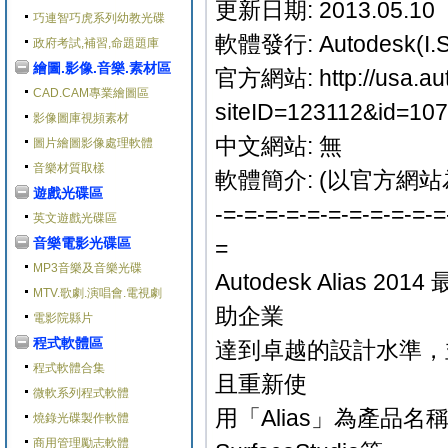
更新日期: 2013.05.10
巧連智巧虎系列幼教光碟
軟體發行: Autodesk(I.
政府考試,補習,命題題庫
繪圖.影像.音樂.素材區
官方網站: http://usa.aut
CAD.CAM專業繪圖區
siteID=123112&id=10
影像圖庫視頻素材
中文網站: 無
圖片繪圖影像處理軟體
音樂材質取樣
軟體簡介: (以官方網站
遊戲光碟區
-=-=-=-=-=-=-=-=-=-=-=
英文遊戲光碟區
音樂電影光碟區
=
MP3音樂及音樂光碟
Autodesk Alia
MTV.歌劇.演唱會.電視劇
助企業
電影院縣片
程式軟體區
達到卓越的設計水準，並
程式軟體合集
且重新使
微軟系列程式軟體
用「Alias」為產品名稱，以
燒錄光碟製作軟體
商用管理勵志軟體