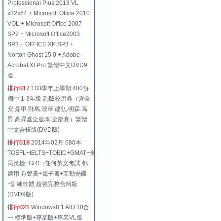
Professional Plus 2013 VL
x32x64 + Microsoft Office 2010
VOL + Microsoft Office 2007
SP2 + Microsoft Office2003
SP3 + OFFICE XP SP3 +
Norton Ghost 15.0 + Adobe
Acrobat XI Pro 繁體中文DVD9
版
排行017
103學年上學期 400份
國中 1-3年級 副版校用卷（含金
安.鼎甲.野馬.漢華.建弘.明霖.高
昇.高昇鑫全版本.全部卷）繁體
中文合輯版(DVD版)
排行018
2014年02月 680本
TOEFL+IELTS+TOEIC+GMAT+全
民英檢+GRE+任何英文考試 都
適用 有聲書+電子書+互動光碟
+訓練軟體 超強完整合輯版
(DVD9版)
排行021
Windows8.1 AIO 10合
一 標準版+專業版+專業VL版