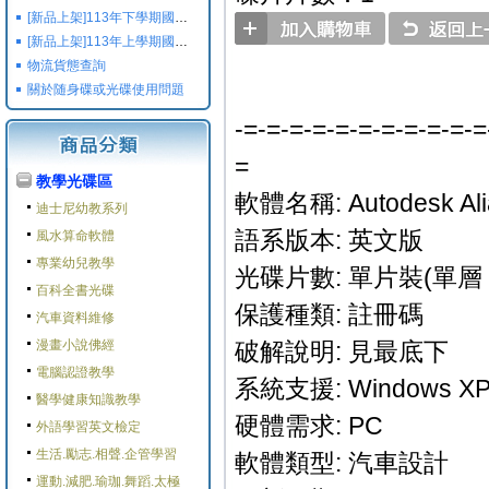
[新品上架]113年下學期國小國中高中命題光碟,校用卷,習作
[新品上架]113年上學期國小國中高中命題光碟,校用卷,習作
物流貨態查詢
關於随身碟或光碟使用問題
-=-=-=-=-=-=-=-=-=-=-=
=
教學光碟區
軟體名稱: Autodesk Alia
迪士尼幼教系列
語系版本: 英文版
風水算命軟體
專業幼兒教學
光碟片數: 單片裝(單層 
百科全書光碟
保護種類: 註冊碼
汽車資料維修
漫畫小說佛經
破解說明: 見最底下
電腦認證教學
系統支援: Windows XP/8
醫學健康知識教學
硬體需求: PC
外語學習英文檢定
生活.勵志.相聲.企管學習
軟體類型: 汽車設計
運動.減肥.瑜珈.舞蹈.太極