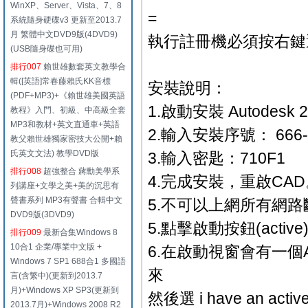
WinXP、Server、Vista、7、8
=
系統隨身硬碟v3 更新至2013.7
月 繁體中文DVD9版(4DVD9)
執行註冊機必須按右鍵選
(USB隨身碟也可用)
排行007
賴世雄數套英文教學合
輯([英語]常春藤賴氏KK音標
安裝說明：
(PDF+MP3)+《賴世雄美國英語
1.啟動安裝 Autodesk 2
教程》入門、初級、中高級全套
MP3和教材+英文直通車+英語
2.輸入安裝序號： 666-696
教父賴世雄獨家密技大公開+賴
氏英文文法) 教學DVD版
3.輸入密匙：710F1
排行008
超強整合 蔣勳美學系
4.完成安裝，重啟CAD
列講座+文學之美+美的沉思有
聲書系列 MP3有聲書 合輯中文
5.不可以上網所有網路斷
DVD9版(3DVD9)
5.點擊啟動按鈕(active
排行009
最新合集Windows 8
10合1 企業/專業中文版 +
6.在啟動視窗會有一個Au
Windows 7 SP1 688合1 多國語
來
言(含繁中)(更新到2013.7
月)+Windows XP SP3(更新到
然後選 i have an act
2013.7月)+Windows 2008 R2