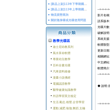
[新品上架]113年下學期國小國中高中命題光碟,校用卷,習作
[新品上架]113年上學期國小國中高中命題光碟,校用卷,習作
--=-=-=-=
物流貨態查詢
影片名稱:
關於随身碟或光碟使用問題
語系版本:
光碟片數: 
破解說明
系統支援: W
教學光碟區
軟體類型:
迪士尼幼教系列
更新日期: 2
風水算命軟體
相關網址:
專業幼兒教學
中文網站:
百科全書光碟
軟體簡介:
汽車資料維修
--=-=-=-=
漫畫小說佛經
電腦認證教學
◆ 說明
醫學健康知識教學
外語學習英文檢定
生活.勵志.相聲.企管學習
--=-=-=-=
運動.減肥.瑜珈.舞蹈.太極