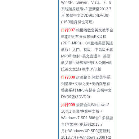
WinXP、Server、Vista、7、8
系統隨身硬碟v3 更新至2013.7
月 繁體中文DVD9版(4DVD9)
(USB隨身碟也可用)
排行007
賴世雄數套英文教學合
輯([英語]常春藤賴氏KK音標
(PDF+MP3)+《賴世雄美國英語
教程》入門、初級、中高級全套
MP3和教材+英文直通車+英語
教父賴世雄獨家密技大公開+賴
氏英文文法) 教學DVD版
排行008
超強整合 蔣勳美學系
列講座+文學之美+美的沉思有
聲書系列 MP3有聲書 合輯中文
DVD9版(3DVD9)
排行009
最新合集Windows 8
10合1 企業/專業中文版 +
Windows 7 SP1 688合1 多國語
言(含繁中)(更新到2013.7
月)+Windows XP SP3(更新到
2013.7月)+Windows 2008 R2