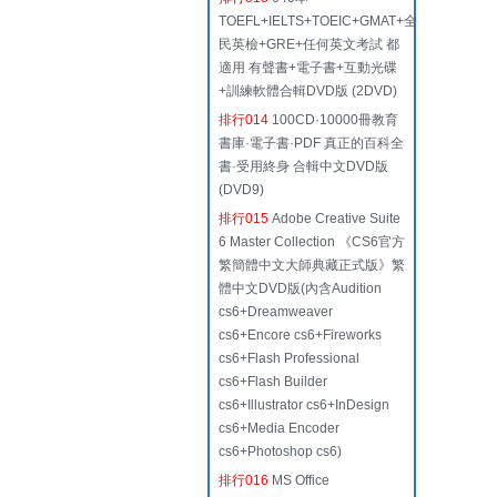
TOEFL+IELTS+TOEIC+GMAT+全
民英檢+GRE+任何英文考試 都
適用 有聲書+電子書+互動光碟
+訓練軟體合輯DVD版 (2DVD)
排行014
100CD·10000冊教育
書庫·電子書·PDF 真正的百科全
書·受用終身 合輯中文DVD版
(DVD9)
排行015
Adobe Creative Suite
6 Master Collection 《CS6官方
繁簡體中文大師典藏正式版》繁
體中文DVD版(內含Audition
cs6+Dreamweaver
cs6+Encore cs6+Fireworks
cs6+Flash Professional
cs6+Flash Builder
cs6+Illustrator cs6+InDesign
cs6+Media Encoder
cs6+Photoshop cs6)
排行016
MS Office