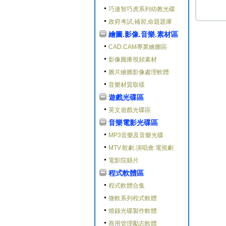
巧連智巧虎系列幼教光碟
政府考試,補習,命題題庫
繪圖.影像.音樂.素材區
CAD.CAM專業繪圖區
影像圖庫視頻素材
圖片繪圖影像處理軟體
音樂材質取樣
遊戲光碟區
英文遊戲光碟區
音樂電影光碟區
MP3音樂及音樂光碟
MTV.歌劇.演唱會.電視劇
電影院縣片
程式軟體區
程式軟體合集
微軟系列程式軟體
燒錄光碟製作軟體
商用管理勵志軟體