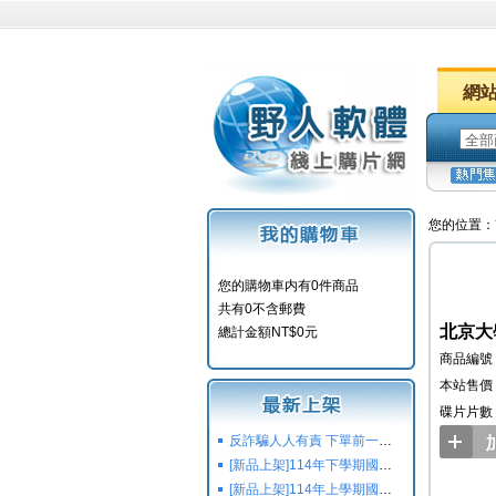
網
您的位置：
您的購物車内有0件商品
共有0不含郵費
北京大
總計金額NT$0元
商品編號：
本站售價：
碟片片數
反詐騙人人有責 下單前一定要注意
[新品上架]114年下學期國小國中高中命題光碟,校用卷,習作
[新品上架]114年上學期國小國中高中命題光碟,校用卷,習作