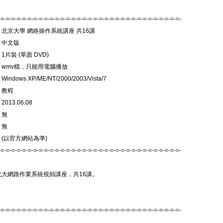
-=-=-=-=-=-=-=-=-=-=-=-=-=-=-=-=-=-=-=-=-=-=-=-=-=-=-=-=-=-=-=-=-=-
 北京大學 網絡操作系統講座 共16講
 中文版
1片裝 (單面 DVD)
: wmv檔，只能用電腦播放
indows XP/ME/NT/2000/2003/Vista/7
 教程
013.06.08
 無
 無
 (以官方網站為準)
-=-=-=-=-=-=-=-=-=-=-=-=-=-=-=-=-=-=-=-=-=-=-=-=-=-=-=-=-=-=-=-=-=-
:北大網路作業系統視頻講座，共16講。
-=-=-=-=-=-=-=-=-=-=-=-=-=-=-=-=-=-=-=-=-=-=-=-=-=-=-=-=-=-=-=-=-=-