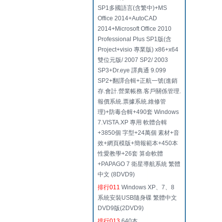
SP1多國語言(含繁中)+MS
Office 2014+AutoCAD
2014+Microsoft Office 2010
Professional Plus SP1版(含
Project+visio 專業版) x86+x64
雙位元版/ 2007 SP2/ 2003
SP3+Dr.eye 譯典通 9.099
SP2+翻譯合輯+正航一號(進銷
存.會計.營業帳務.客戶關係管理.
報價系統.票據系統.維修管
理)+防毒合輯+490套 Windows
7.VISTA.XP 專用 軟體合輯
+3850個 字型+24萬個 素材+音
效+網頁模版+簡報範本+450本
性愛教學+26套 算命軟體
+PAPAGO 7 衛星導航系統 繁體
中文 (8DVD9)
排行011
Windows XP、7、8
系統安裝USB隨身碟 繁體中文
DVD9版(2DVD9)
排行013
640本