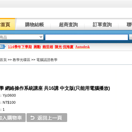
站首頁
購物結帳
超商査詢
訂單查詢
聯
114學年下學期
蔣勳
賴世雄
陳光
倪海廈
Autodesk
首頁
>>
教學光碟區
>>
電腦認證教學
學 網絡操作系統講座 共16講 中文版(只能用電腦播放)
Yjc0600
NT$100
：1