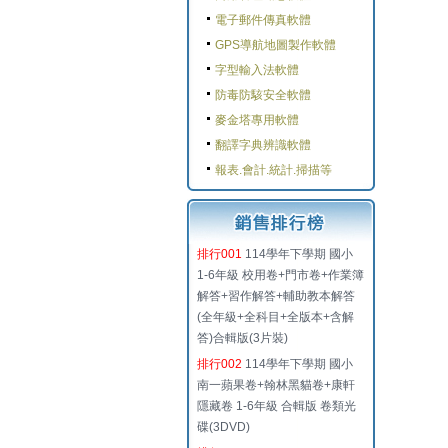
電子郵件傳真軟體
GPS導航地圖製作軟體
字型輸入法軟體
防毒防駭安全軟體
麥金塔專用軟體
翻譯字典辨識軟體
報表.會計.統計.掃描等
排行001
114學年下學期 國小
1-6年級 校用卷+門市卷+作業簿
解答+習作解答+輔助教本解答
(全年級+全科目+全版本+含解
答)合輯版(3片裝)
排行002
114學年下學期 國小
南一蘋果卷+翰林黑貓卷+康軒
隱藏卷 1-6年級 合輯版 卷類光
碟(3DVD)