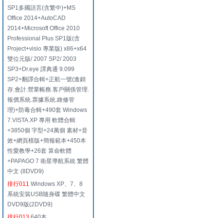
SP1多國語言(含繁中)+MS
Office 2014+AutoCAD
2014+Microsoft Office 2010
Professional Plus SP1版(含
Project+visio 專業版) x86+x64
雙位元版/ 2007 SP2/ 2003
SP3+Dr.eye 譯典通 9.099
SP2+翻譯合輯+正航一號(進銷
存.會計.營業帳務.客戶關係管理.
報價系統.票據系統.維修管
理)+防毒合輯+490套 Windows
7.VISTA.XP 專用 軟體合輯
+3850個 字型+24萬個 素材+音
效+網頁模版+簡報範本+450本
性愛教學+26套 算命軟體
+PAPAGO 7 衛星導航系統 繁體
中文 (8DVD9)
排行011
Windows XP、7、8
系統安裝USB隨身碟 繁體中文
DVD9版(2DVD9)
排行013
640本