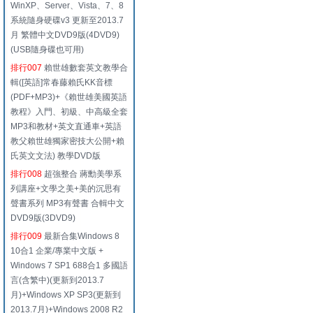
WinXP、Server、Vista、7、8
系統隨身硬碟v3 更新至2013.7
月 繁體中文DVD9版(4DVD9)
(USB隨身碟也可用)
排行007
賴世雄數套英文教學合
輯([英語]常春藤賴氏KK音標
(PDF+MP3)+《賴世雄美國英語
教程》入門、初級、中高級全套
MP3和教材+英文直通車+英語
教父賴世雄獨家密技大公開+賴
氏英文文法) 教學DVD版
排行008
超強整合 蔣勳美學系
列講座+文學之美+美的沉思有
聲書系列 MP3有聲書 合輯中文
DVD9版(3DVD9)
排行009
最新合集Windows 8
10合1 企業/專業中文版 +
Windows 7 SP1 688合1 多國語
言(含繁中)(更新到2013.7
月)+Windows XP SP3(更新到
2013.7月)+Windows 2008 R2