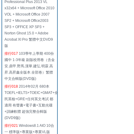
Professional Plus 2013 VL
x32x64 + Microsoft Office 2010
VOL + Microsoft Office 2007
SP2 + Microsoft Office2003
SP3 + OFFICE XP SP3 +
Norton Ghost 15.0 + Adobe
Acrobat XI Pro 繁體中文DVD9
版
排行017
103學年上學期 400份
國中 1-3年級 副版校用卷（含金
安.鼎甲.野馬.漢華.建弘.明霖.高
昇.高昇鑫全版本.全部卷）繁體
中文合輯版(DVD版)
排行018
2014年02月 680本
TOEFL+IELTS+TOEIC+GMAT+全
民英檢+GRE+任何英文考試 都
適用 有聲書+電子書+互動光碟
+訓練軟體 超強完整合輯版
(DVD9版)
排行021
Windows8.1 AIO 10合
一 標準版+專業版+專業VL版