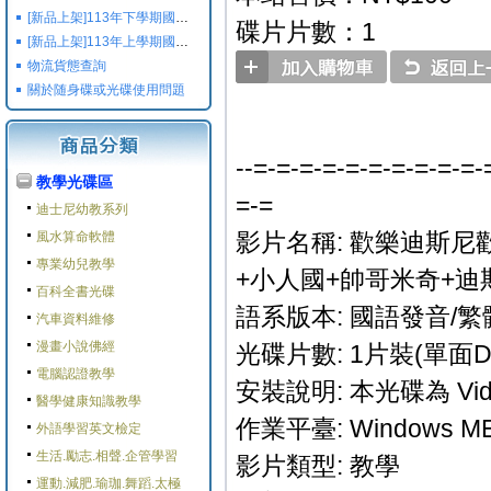
[新品上架]113年下學期國小國中高中命題光碟,校用卷,習作
碟片片數：1
[新品上架]113年上學期國小國中高中命題光碟,校用卷,習作
物流貨態查詢
關於随身碟或光碟使用問題
--=-=-=-=-=-=-=-=-=-=-
教學光碟區
=-=
迪士尼幼教系列
影片名稱: 歡樂迪斯尼歡
風水算命軟體
專業幼兒教學
+小人國+帥哥米奇+迪
百科全書光碟
語系版本: 國語發音/繁
汽車資料維修
漫畫小說佛經
光碟片數: 1片裝(單面D
電腦認證教學
安裝說明: 本光碟為 Vi
醫學健康知識教學
作業平臺: Windows ME/
外語學習英文檢定
生活.勵志.相聲.企管學習
影片類型: 教學
運動.減肥.瑜珈.舞蹈.太極