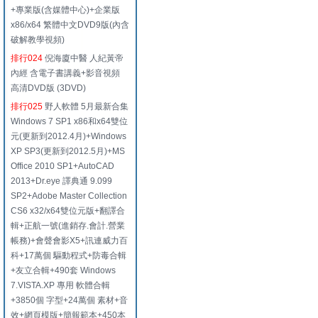
+專業版(含媒體中心)+企業版
x86/x64 繁體中文DVD9版(內含
破解教學視頻)
排行024
倪海廈中醫 人紀黃帝
內經 含電子書講義+影音視頻
高清DVD版 (3DVD)
排行025
野人軟體 5月最新合集
Windows 7 SP1 x86和x64雙位
元(更新到2012.4月)+Windows
XP SP3(更新到2012.5月)+MS
Office 2010 SP1+AutoCAD
2013+Dr.eye 譯典通 9.099
SP2+Adobe Master Collection
CS6 x32/x64雙位元版+翻譯合
輯+正航一號(進銷存.會計.營業
帳務)+會聲會影X5+訊連威力百
科+17萬個 驅動程式+防毒合輯
+友立合輯+490套 Windows
7.VISTA.XP 專用 軟體合輯
+3850個 字型+24萬個 素材+音
效+網頁模版+簡報範本+450本