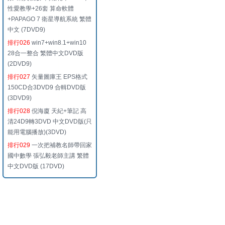
性愛教學+26套 算命軟體
+PAPAGO 7 衛星導航系統 繁體
中文 (7DVD9)
排行026
win7+win8.1+win10
28合一整合 繁體中文DVD版
(2DVD9)
排行027
矢量圖庫王 EPS格式
150CD合3DVD9 合輯DVD版
(3DVD9)
排行028
倪海廈 天紀+筆記 高
清24D9轉3DVD 中文DVD版(只
能用電腦播放)(3DVD)
排行029
一次把補教名師帶回家
國中數學 張弘毅老師主講 繁體
中文DVD版 (17DVD)