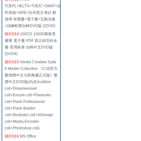
TOEFL+IELTS+TOEIC+GMAT+全
民英檢+GRE+任何英文考試 都
適用 有聲書+電子書+互動光碟
+訓練軟體合輯DVD版 (2DVD)
排行014
100CD·10000冊教育
書庫·電子書·PDF 真正的百科全
書·受用終身 合輯中文DVD版
(DVD9)
排行015
Adobe Creative Suite
6 Master Collection 《CS6官方
繁簡體中文大師典藏正式版》繁
體中文DVD版(內含Audition
cs6+Dreamweaver
cs6+Encore cs6+Fireworks
cs6+Flash Professional
cs6+Flash Builder
cs6+Illustrator cs6+InDesign
cs6+Media Encoder
cs6+Photoshop cs6)
排行016
MS Office