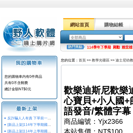
網站首頁
購物結帳
114學年下學期
蔣勳
賴世雄
您的位置：
首頁
>>
教學光碟區
>>
迪士尼幼
您的購物車内有0件商品
共有0不含郵費
歡樂迪斯尼歡樂迪士
總計金額NT$0元
心寶貝+小人國+帥
語發音/繁體字幕 
反詐騙人人有責 下單前一定要注意
商品編號：Yjx2366
[新品上架]114年下學期國小國中高中命題光碟,校用卷,習作
本站售價：NT$100
[新品上架]114年上學期國小國中高中命題光碟,校用卷,習作