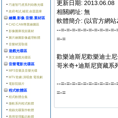
更新日期: 2013.06.08
巧連智巧虎系列幼教光碟
相關網址: 無
政府考試,補習,命題題庫
繪圖.影像.音樂.素材區
軟體簡介: (以官方網站
CAD.CAM專業繪圖區
--=-=-=-=-=-=-=-=-=-=-
影像圖庫視頻素材
=-=
圖片繪圖影像處理軟體
音樂材質取樣
遊戲光碟區
歡樂迪斯尼歡樂迪士尼全集
英文遊戲光碟區
音樂電影光碟區
哥米奇+迪斯尼寶藏系列1)
MP3音樂及音樂光碟
MTV.歌劇.演唱會.電視劇
--=-=-=-=-=-=-=-=-=-=-
電影院縣片
程式軟體區
=-=
程式軟體合集
微軟系列程式軟體
燒錄光碟製作軟體
商用管理勵志軟體