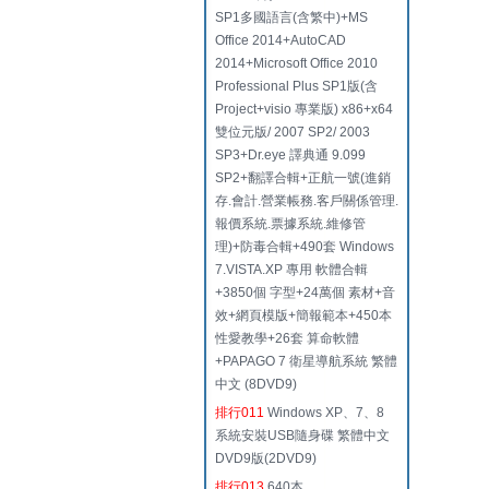
SP1多國語言(含繁中)+MS
Office 2014+AutoCAD
2014+Microsoft Office 2010
Professional Plus SP1版(含
Project+visio 專業版) x86+x64
雙位元版/ 2007 SP2/ 2003
SP3+Dr.eye 譯典通 9.099
SP2+翻譯合輯+正航一號(進銷
存.會計.營業帳務.客戶關係管理.
報價系統.票據系統.維修管
理)+防毒合輯+490套 Windows
7.VISTA.XP 專用 軟體合輯
+3850個 字型+24萬個 素材+音
效+網頁模版+簡報範本+450本
性愛教學+26套 算命軟體
+PAPAGO 7 衛星導航系統 繁體
中文 (8DVD9)
排行011
Windows XP、7、8
系統安裝USB隨身碟 繁體中文
DVD9版(2DVD9)
排行013
640本