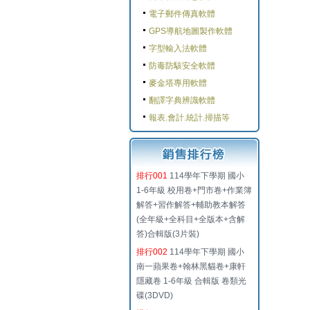
電子郵件傳真軟體
GPS導航地圖製作軟體
字型輸入法軟體
防毒防駭安全軟體
麥金塔專用軟體
翻譯字典辨識軟體
報表.會計.統計.掃描等
排行001
114學年下學期 國小
1-6年級 校用卷+門市卷+作業簿
解答+習作解答+輔助教本解答
(全年級+全科目+全版本+含解
答)合輯版(3片裝)
排行002
114學年下學期 國小
南一蘋果卷+翰林黑貓卷+康軒
隱藏卷 1-6年級 合輯版 卷類光
碟(3DVD)