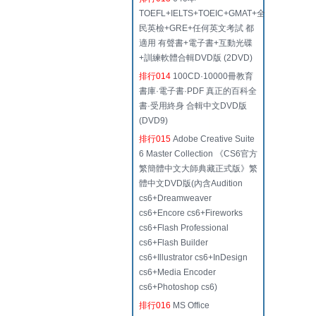
TOEFL+IELTS+TOEIC+GMAT+全
民英檢+GRE+任何英文考試 都
適用 有聲書+電子書+互動光碟
+訓練軟體合輯DVD版 (2DVD)
排行014
100CD·10000冊教育
書庫·電子書·PDF 真正的百科全
書·受用終身 合輯中文DVD版
(DVD9)
排行015
Adobe Creative Suite
6 Master Collection 《CS6官方
繁簡體中文大師典藏正式版》繁
體中文DVD版(內含Audition
cs6+Dreamweaver
cs6+Encore cs6+Fireworks
cs6+Flash Professional
cs6+Flash Builder
cs6+Illustrator cs6+InDesign
cs6+Media Encoder
cs6+Photoshop cs6)
排行016
MS Office