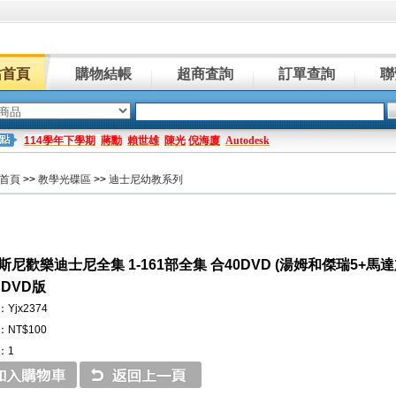
站首頁
購物結帳
超商査詢
訂單查詢
聯
114學年下學期
蔣勳
賴世雄
陳光
倪海廈
Autodesk
首頁
>>
教學光碟區
>>
迪士尼幼教系列
尼歡樂迪士尼全集 1-161部全集 合40DVD (湯姆和傑瑞5+馬達加斯
 DVD版
Yjx2374
NT$100
：1