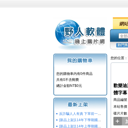
網
您的位置：
您的購物車内有0件商品
共有0不含郵費
歡樂迪斯
總計金額NT$0元
體字幕
商品編號：
本站售價：
碟片片數
反詐騙人人有責 下單前一定要注意
[新品上架]114年下學期國小國中高中命題光碟,校用卷,習作
[新品上架]114年上學期國小國中高中命題光碟,校用卷,習作