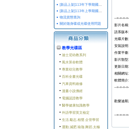
[新品上架]113年下學期國小國中高中命題光碟,校用卷,習作
[新品上架]113年上學期國小國中高中命題光碟,校用卷,習作
物流貨態查詢
--=-=-=-=
關於随身碟或光碟使用問題
影片名稱:
語系版本:
光碟片數:
安裝說明:
教學光碟區
作業平臺: W
迪士尼幼教系列
影片類型:
風水算命軟體
更新日期: 2
專業幼兒教學
相關網址:
百科全書光碟
軟體簡介:
汽車資料維修
--=-=-=-=
漫畫小說佛經
電腦認證教學
歡樂迪斯尼
醫學健康知識教學
外語學習英文檢定
--=-=-=-=
生活.勵志.相聲.企管學習
運動.減肥.瑜珈.舞蹈.太極