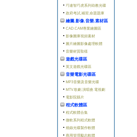
巧連智巧虎系列幼教光碟
政府考試,補習,命題題庫
繪圖.影像.音樂.素材區
CAD.CAM專業繪圖區
影像圖庫視頻素材
圖片繪圖影像處理軟體
音樂材質取樣
遊戲光碟區
英文遊戲光碟區
音樂電影光碟區
MP3音樂及音樂光碟
MTV.歌劇.演唱會.電視劇
電影院縣片
程式軟體區
程式軟體合集
微軟系列程式軟體
燒錄光碟製作軟體
商用管理勵志軟體