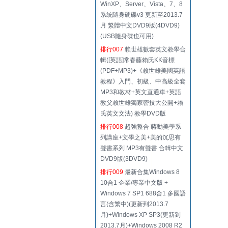
WinXP、Server、Vista、7、8
系統隨身硬碟v3 更新至2013.7
月 繁體中文DVD9版(4DVD9)
(USB隨身碟也可用)
排行007
賴世雄數套英文教學合
輯([英語]常春藤賴氏KK音標
(PDF+MP3)+《賴世雄美國英語
教程》入門、初級、中高級全套
MP3和教材+英文直通車+英語
教父賴世雄獨家密技大公開+賴
氏英文文法) 教學DVD版
排行008
超強整合 蔣勳美學系
列講座+文學之美+美的沉思有
聲書系列 MP3有聲書 合輯中文
DVD9版(3DVD9)
排行009
最新合集Windows 8
10合1 企業/專業中文版 +
Windows 7 SP1 688合1 多國語
言(含繁中)(更新到2013.7
月)+Windows XP SP3(更新到
2013.7月)+Windows 2008 R2