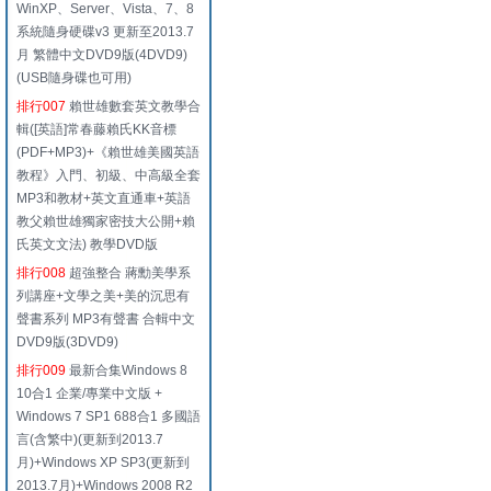
WinXP、Server、Vista、7、8
系統隨身硬碟v3 更新至2013.7
月 繁體中文DVD9版(4DVD9)
(USB隨身碟也可用)
排行007
賴世雄數套英文教學合
輯([英語]常春藤賴氏KK音標
(PDF+MP3)+《賴世雄美國英語
教程》入門、初級、中高級全套
MP3和教材+英文直通車+英語
教父賴世雄獨家密技大公開+賴
氏英文文法) 教學DVD版
排行008
超強整合 蔣勳美學系
列講座+文學之美+美的沉思有
聲書系列 MP3有聲書 合輯中文
DVD9版(3DVD9)
排行009
最新合集Windows 8
10合1 企業/專業中文版 +
Windows 7 SP1 688合1 多國語
言(含繁中)(更新到2013.7
月)+Windows XP SP3(更新到
2013.7月)+Windows 2008 R2