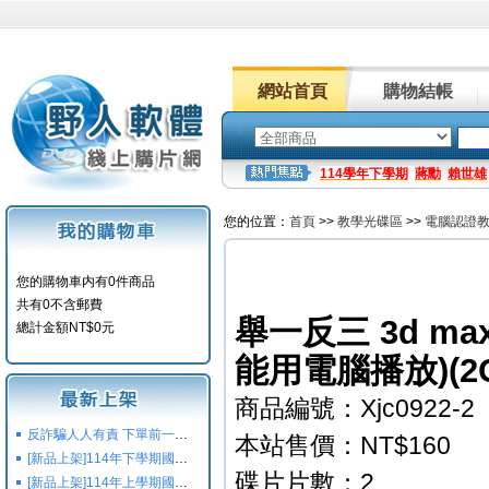
網站首頁
購物結帳
114學年下學期
蔣勳
賴世雄
您的位置：
首頁
>>
教學光碟區
>>
電腦認證
您的購物車内有0件商品
共有0不含郵費
舉一反三 3d m
總計金額NT$0元
能用電腦播放)(2C
商品編號：Xjc0922-2
反詐騙人人有責 下單前一定要注意
本站售價：NT$160
[新品上架]114年下學期國小國中高中命題光碟,校用卷,習作
碟片片數：2
[新品上架]114年上學期國小國中高中命題光碟,校用卷,習作