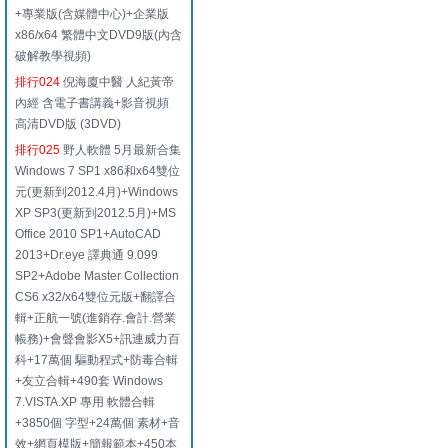
+專業版(含媒體中心)+企業版
x86/x64 繁體中文DVD9版(內含
破解教學視頻)
排行024
倪海廈中醫 人紀黃帝
內經 含電子書講義+影音視頻
高清DVD版 (3DVD)
排行025
野人軟體 5月最新合集
Windows 7 SP1 x86和x64雙位
元(更新到2012.4月)+Windows
XP SP3(更新到2012.5月)+MS
Office 2010 SP1+AutoCAD
2013+Dr.eye 譯典通 9.099
SP2+Adobe Master Collection
CS6 x32/x64雙位元版+翻譯合
輯+正航一號(進銷存.會計.營業
帳務)+會聲會影X5+訊連威力百
科+17萬個 驅動程式+防毒合輯
+友立合輯+490套 Windows
7.VISTA.XP 專用 軟體合輯
+3850個 字型+24萬個 素材+音
效+網頁模版+簡報範本+450本