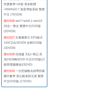
性愛教學+26套 算命軟體
+PAPAGO 7 衛星導航系統 繁體
中文 (7DVD9)
排行026
win7+win8.1+win10
28合一整合 繁體中文DVD版
(2DVD9)
排行027
矢量圖庫王 EPS格式
150CD合3DVD9 合輯DVD版
(3DVD9)
排行028
倪海廈 天紀+筆記 高
清24D9轉3DVD 中文DVD版(只
能用電腦播放)(3DVD)
排行029
一次把補教名師帶回家
國中數學 張弘毅老師主講 繁體
中文DVD版 (17DVD)