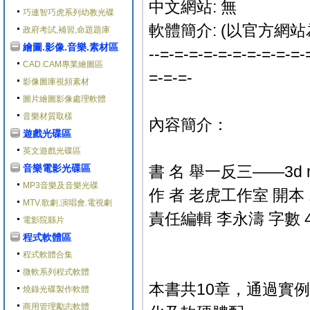
中文網站: 無
巧連智巧虎系列幼教光碟
軟體簡介: (以官方網站
政府考試,補習,命題題庫
繪圖.影像.音樂.素材區
--=-=-=-=-=-=-=-=-=-=-
CAD.CAM專業繪圖區
=-=-=-
影像圖庫視頻素材
圖片繪圖影像處理軟體
音樂材質取樣
內容簡介：
遊戲光碟區
英文遊戲光碟區
音樂電影光碟區
書 名 舉一反三——3d
MP3音樂及音樂光碟
作 者 老虎工作室 開本 
MTV.歌劇.演唱會.電視劇
責任編輯 李永濤 字數 
電影院縣片
程式軟體區
程式軟體合集
微軟系列程式軟體
本書共10章，通過實
燒錄光碟製作軟體
商用管理勵志軟體