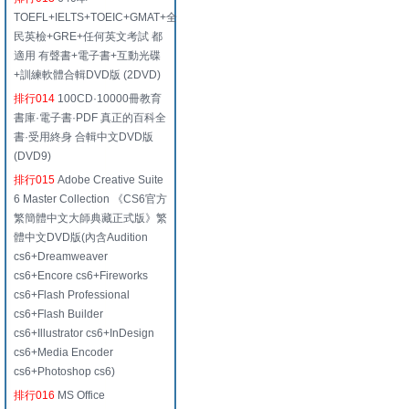
TOEFL+IELTS+TOEIC+GMAT+全
民英檢+GRE+任何英文考試 都
適用 有聲書+電子書+互動光碟
+訓練軟體合輯DVD版 (2DVD)
排行014
100CD·10000冊教育
書庫·電子書·PDF 真正的百科全
書·受用終身 合輯中文DVD版
(DVD9)
排行015
Adobe Creative Suite
6 Master Collection 《CS6官方
繁簡體中文大師典藏正式版》繁
體中文DVD版(內含Audition
cs6+Dreamweaver
cs6+Encore cs6+Fireworks
cs6+Flash Professional
cs6+Flash Builder
cs6+Illustrator cs6+InDesign
cs6+Media Encoder
cs6+Photoshop cs6)
排行016
MS Office