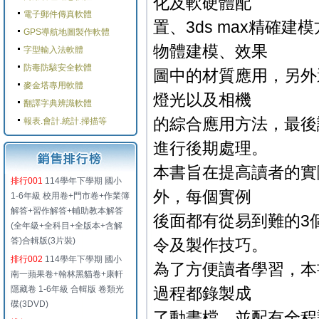
化及軟硬體配
電子郵件傳真軟體
置、3ds max精確
GPS導航地圖製作軟體
物體建模、效果
字型輸入法軟體
防毒防駭安全軟體
圖中的材質應用，另外
麥金塔專用軟體
燈光以及相機
翻譯字典辨識軟體
的綜合應用方法，最後講
報表.會計.統計.掃描等
進行後期處理。
本書旨在提高讀者的實
排行001
114學年下學期 國小
外，每個實例
1-6年級 校用卷+門市卷+作業簿
解答+習作解答+輔助教本解答
後面都有從易到難的3
(全年級+全科目+全版本+含解
答)合輯版(3片裝)
令及製作技巧。
排行002
114學年下學期 國小
為了方便讀者學習，本
南一蘋果卷+翰林黑貓卷+康軒
隱藏卷 1-6年級 合輯版 卷類光
過程都錄製成
碟(3DVD)
了動畫檔，並配有全程