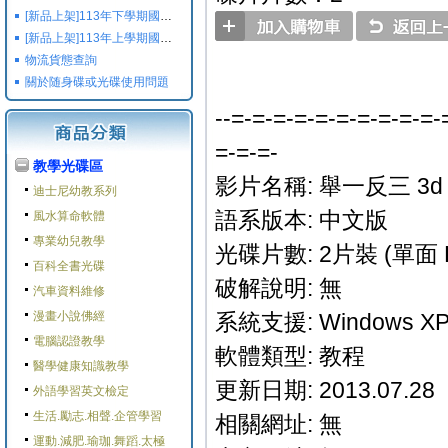
[新品上架]113年下學期國小國中高中命題光碟,校用卷,習作
[新品上架]113年上學期國小國中高中命題光碟,校用卷,習作
物流貨態查詢
關於随身碟或光碟使用問題
--=-=-=-=-=-=-=-=-=-=-
=-=-=-
教學光碟區
影片名稱: 舉一反三 3
迪士尼幼教系列
語系版本: 中文版
風水算命軟體
專業幼兒教學
光碟片數: 2片裝 (單面 
百科全書光碟
破解說明: 無
汽車資料維修
漫畫小說佛經
系統支援: Windows XP/M
電腦認證教學
軟體類型: 教程
醫學健康知識教學
更新日期: 2013.07.28
外語學習英文檢定
生活.勵志.相聲.企管學習
相關網址: 無
運動.減肥.瑜珈.舞蹈.太極