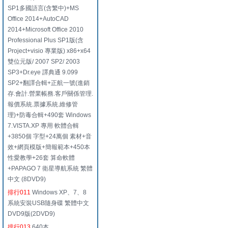
SP1多國語言(含繁中)+MS
Office 2014+AutoCAD
2014+Microsoft Office 2010
Professional Plus SP1版(含
Project+visio 專業版) x86+x64
雙位元版/ 2007 SP2/ 2003
SP3+Dr.eye 譯典通 9.099
SP2+翻譯合輯+正航一號(進銷
存.會計.營業帳務.客戶關係管理.
報價系統.票據系統.維修管
理)+防毒合輯+490套 Windows
7.VISTA.XP 專用 軟體合輯
+3850個 字型+24萬個 素材+音
效+網頁模版+簡報範本+450本
性愛教學+26套 算命軟體
+PAPAGO 7 衛星導航系統 繁體
中文 (8DVD9)
排行011
Windows XP、7、8
系統安裝USB隨身碟 繁體中文
DVD9版(2DVD9)
排行013
640本