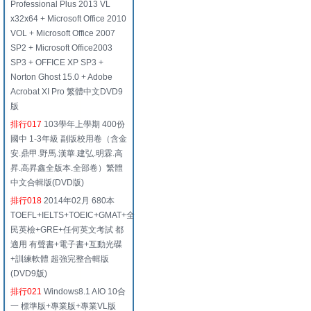
Professional Plus 2013 VL
x32x64 + Microsoft Office 2010
VOL + Microsoft Office 2007
SP2 + Microsoft Office2003
SP3 + OFFICE XP SP3 +
Norton Ghost 15.0 + Adobe
Acrobat XI Pro 繁體中文DVD9
版
排行017
103學年上學期 400份
國中 1-3年級 副版校用卷（含金
安.鼎甲.野馬.漢華.建弘.明霖.高
昇.高昇鑫全版本.全部卷）繁體
中文合輯版(DVD版)
排行018
2014年02月 680本
TOEFL+IELTS+TOEIC+GMAT+全
民英檢+GRE+任何英文考試 都
適用 有聲書+電子書+互動光碟
+訓練軟體 超強完整合輯版
(DVD9版)
排行021
Windows8.1 AIO 10合
一 標準版+專業版+專業VL版