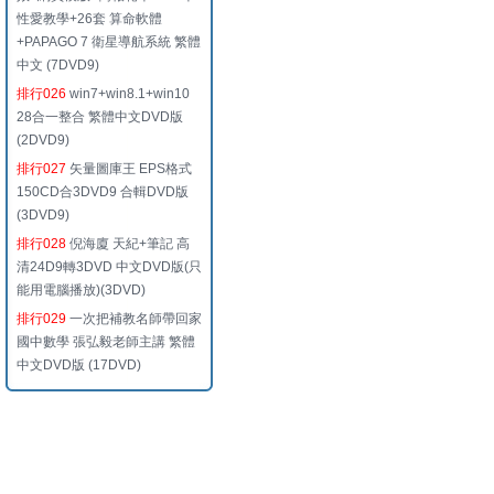
性愛教學+26套 算命軟體
+PAPAGO 7 衛星導航系統 繁體
中文 (7DVD9)
排行026
win7+win8.1+win10
28合一整合 繁體中文DVD版
(2DVD9)
排行027
矢量圖庫王 EPS格式
150CD合3DVD9 合輯DVD版
(3DVD9)
排行028
倪海廈 天紀+筆記 高
清24D9轉3DVD 中文DVD版(只
能用電腦播放)(3DVD)
排行029
一次把補教名師帶回家
國中數學 張弘毅老師主講 繁體
中文DVD版 (17DVD)