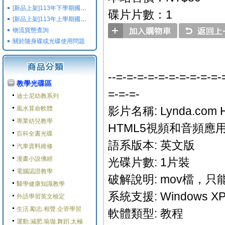
[新品上架]113年下學期國小國中高中命題光碟,校用卷,習作
碟片片數：1
[新品上架]113年上學期國小國中高中命題光碟,校用卷,習作
物流貨態查詢
關於随身碟或光碟使用問題
--=-=-=-=-=-=-=-=-=-=-
教學光碟區
=-=-=-
迪士尼幼教系列
影片名稱: Lynda.com HT
風水算命軟體
專業幼兒教學
HTML5視頻和音頻應
百科全書光碟
語系版本: 英文版
汽車資料維修
漫畫小說佛經
光碟片數: 1片裝
電腦認證教學
破解說明: mov檔，
醫學健康知識教學
系統支援: Windows XP/M
外語學習英文檢定
生活.勵志.相聲.企管學習
軟體類型: 教程
運動.減肥.瑜珈.舞蹈.太極