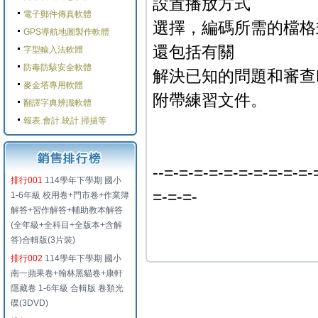
設置播放方式
電子郵件傳真軟體
選擇，編碼所需的檔格式
GPS導航地圖製作軟體
還包括有關
字型輸入法軟體
防毒防駭安全軟體
解決已知的問題和審查
麥金塔專用軟體
附帶練習文件。
翻譯字典辨識軟體
報表.會計.統計.掃描等
--=-=-=-=-=-=-=-=-=-=-
排行001
114學年下學期 國小
=-=-=-
1-6年級 校用卷+門市卷+作業簿
解答+習作解答+輔助教本解答
(全年級+全科目+全版本+含解
答)合輯版(3片裝)
排行002
114學年下學期 國小
南一蘋果卷+翰林黑貓卷+康軒
隱藏卷 1-6年級 合輯版 卷類光
碟(3DVD)