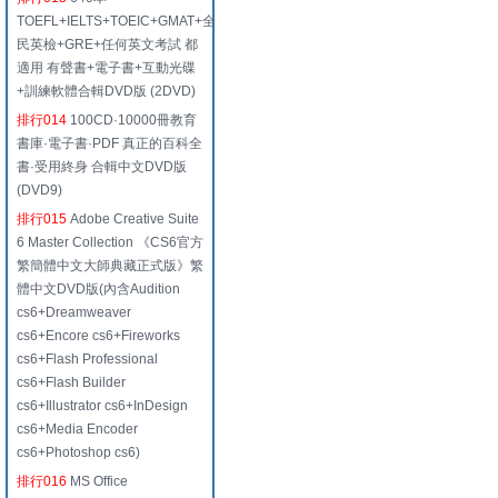
TOEFL+IELTS+TOEIC+GMAT+全
民英檢+GRE+任何英文考試 都
適用 有聲書+電子書+互動光碟
+訓練軟體合輯DVD版 (2DVD)
排行014
100CD·10000冊教育
書庫·電子書·PDF 真正的百科全
書·受用終身 合輯中文DVD版
(DVD9)
排行015
Adobe Creative Suite
6 Master Collection 《CS6官方
繁簡體中文大師典藏正式版》繁
體中文DVD版(內含Audition
cs6+Dreamweaver
cs6+Encore cs6+Fireworks
cs6+Flash Professional
cs6+Flash Builder
cs6+Illustrator cs6+InDesign
cs6+Media Encoder
cs6+Photoshop cs6)
排行016
MS Office