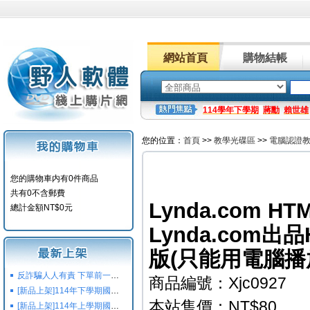
網站首頁
購物結帳
114學年下學期
蔣勳
賴世雄
您的位置：
首頁
>>
教學光碟區
>>
電腦認證
您的購物車内有0件商品
共有0不含郵費
Lynda.com HTML
總計金額NT$0元
Lynda.com
版(只能用電腦播
反詐騙人人有責 下單前一定要注意
商品編號：Xjc0927
[新品上架]114年下學期國小國中高中命題光碟,校用卷,習作
本站售價：NT$80
[新品上架]114年上學期國小國中高中命題光碟,校用卷,習作