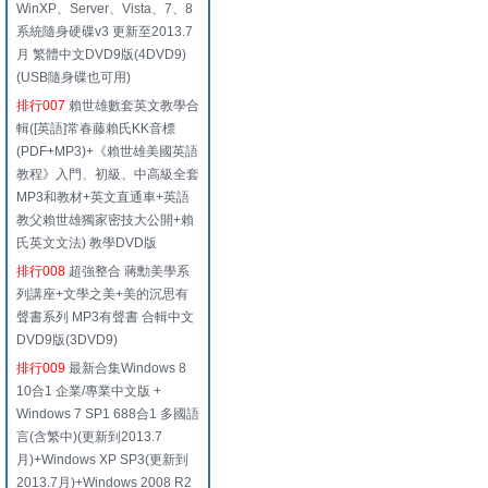
WinXP、Server、Vista、7、8
系統隨身硬碟v3 更新至2013.7
月 繁體中文DVD9版(4DVD9)
(USB隨身碟也可用)
排行007
賴世雄數套英文教學合
輯([英語]常春藤賴氏KK音標
(PDF+MP3)+《賴世雄美國英語
教程》入門、初級、中高級全套
MP3和教材+英文直通車+英語
教父賴世雄獨家密技大公開+賴
氏英文文法) 教學DVD版
排行008
超強整合 蔣勳美學系
列講座+文學之美+美的沉思有
聲書系列 MP3有聲書 合輯中文
DVD9版(3DVD9)
排行009
最新合集Windows 8
10合1 企業/專業中文版 +
Windows 7 SP1 688合1 多國語
言(含繁中)(更新到2013.7
月)+Windows XP SP3(更新到
2013.7月)+Windows 2008 R2