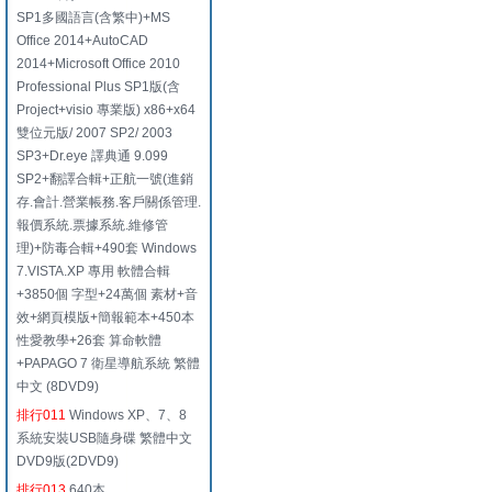
SP1多國語言(含繁中)+MS
Office 2014+AutoCAD
2014+Microsoft Office 2010
Professional Plus SP1版(含
Project+visio 專業版) x86+x64
雙位元版/ 2007 SP2/ 2003
SP3+Dr.eye 譯典通 9.099
SP2+翻譯合輯+正航一號(進銷
存.會計.營業帳務.客戶關係管理.
報價系統.票據系統.維修管
理)+防毒合輯+490套 Windows
7.VISTA.XP 專用 軟體合輯
+3850個 字型+24萬個 素材+音
效+網頁模版+簡報範本+450本
性愛教學+26套 算命軟體
+PAPAGO 7 衛星導航系統 繁體
中文 (8DVD9)
排行011
Windows XP、7、8
系統安裝USB隨身碟 繁體中文
DVD9版(2DVD9)
排行013
640本