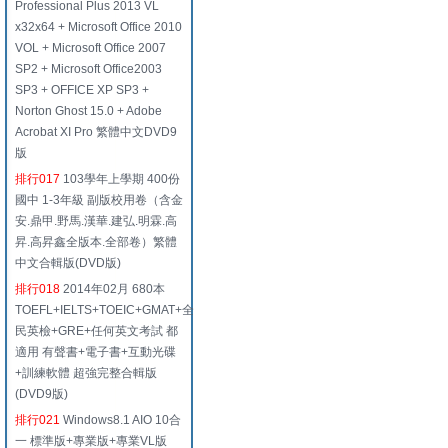
Professional Plus 2013 VL
x32x64 + Microsoft Office 2010
VOL + Microsoft Office 2007
SP2 + Microsoft Office2003
SP3 + OFFICE XP SP3 +
Norton Ghost 15.0 + Adobe
Acrobat XI Pro 繁體中文DVD9
版
排行017
103學年上學期 400份
國中 1-3年級 副版校用卷（含金
安.鼎甲.野馬.漢華.建弘.明霖.高
昇.高昇鑫全版本.全部卷）繁體
中文合輯版(DVD版)
排行018
2014年02月 680本
TOEFL+IELTS+TOEIC+GMAT+全
民英檢+GRE+任何英文考試 都
適用 有聲書+電子書+互動光碟
+訓練軟體 超強完整合輯版
(DVD9版)
排行021
Windows8.1 AIO 10合
一 標準版+專業版+專業VL版