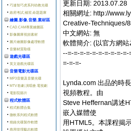
更新日期: 2013.07.28
巧連智巧虎系列幼教光碟
相關網址: http://www.lyn
政府考試,補習,命題題庫
繪圖.影像.音樂.素材區
Creative-Techniques/8
CAD.CAM專業繪圖區
中文網站: 無
影像圖庫視頻素材
軟體簡介: (以官方網站
圖片繪圖影像處理軟體
音樂材質取樣
--=-=-=-=-=-=-=-=-=-=-
遊戲光碟區
=-=-=-
英文遊戲光碟區
音樂電影光碟區
MP3音樂及音樂光碟
Lynda.com 出品的
MTV.歌劇.演唱會.電視劇
視頻教程。由
電影院縣片
程式軟體區
Steve Heffern
程式軟體合集
嵌入媒體使
微軟系列程式軟體
用HTML5。本課程揭
燒錄光碟製作軟體
商用管理勵志軟體