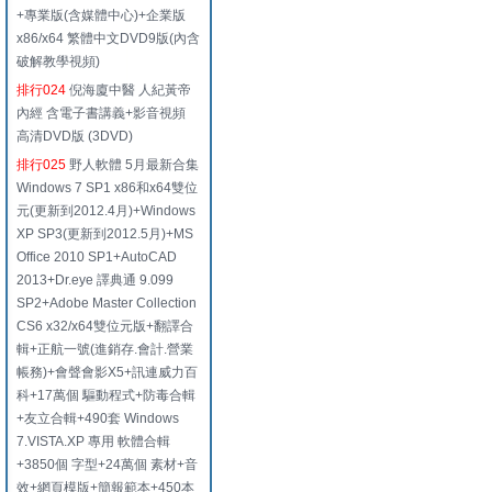
+專業版(含媒體中心)+企業版
x86/x64 繁體中文DVD9版(內含
破解教學視頻)
排行024
倪海廈中醫 人紀黃帝
內經 含電子書講義+影音視頻
高清DVD版 (3DVD)
排行025
野人軟體 5月最新合集
Windows 7 SP1 x86和x64雙位
元(更新到2012.4月)+Windows
XP SP3(更新到2012.5月)+MS
Office 2010 SP1+AutoCAD
2013+Dr.eye 譯典通 9.099
SP2+Adobe Master Collection
CS6 x32/x64雙位元版+翻譯合
輯+正航一號(進銷存.會計.營業
帳務)+會聲會影X5+訊連威力百
科+17萬個 驅動程式+防毒合輯
+友立合輯+490套 Windows
7.VISTA.XP 專用 軟體合輯
+3850個 字型+24萬個 素材+音
效+網頁模版+簡報範本+450本