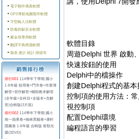
講，使用Delphi 
電子郵件傳真軟體
GPS導航地圖製作軟體
字型輸入法軟體
防毒防駭安全軟體
麥金塔專用軟體
軟體目錄
翻譯字典辨識軟體
周遊Delphi 世界 
報表.會計.統計.掃描等
快速按鈕的使用
Delphi中的檔操作
排行001
114學年下學期 國小
創建Delphi程式的基
1-6年級 校用卷+門市卷+作業簿
解答+習作解答+輔助教本解答
控制項的使用方法：常
(全年級+全科目+全版本+含解
答)合輯版(3片裝)
視控制項
排行002
114學年下學期 國小
配置Delphi環境
南一蘋果卷+翰林黑貓卷+康軒
隱藏卷 1-6年級 合輯版 卷類光
編程語言的學習
碟(3DVD)