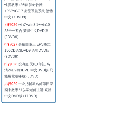
性愛教學+26套 算命軟體
+PAPAGO 7 衛星導航系統 繁體
中文 (7DVD9)
排行026
win7+win8.1+win10
28合一整合 繁體中文DVD版
(2DVD9)
排行027
矢量圖庫王 EPS格式
150CD合3DVD9 合輯DVD版
(3DVD9)
排行028
倪海廈 天紀+筆記 高
清24D9轉3DVD 中文DVD版(只
能用電腦播放)(3DVD)
排行029
一次把補教名師帶回家
國中數學 張弘毅老師主講 繁體
中文DVD版 (17DVD)