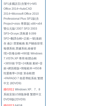
SP1多國語言(含繁中)+MS
Office 2014+AutoCAD
2014+Microsoft Office 2010
Professional Plus SP1版(含
Project+visio 專業版) x86+x64
雙位元版/ 2007 SP2/ 2003
SP3+Dr.eye 譯典通 9.099
SP2+翻譯合輯+正航一號(進銷
存.會計.營業帳務.客戶關係管理.
報價系統.票據系統.維修管
理)+防毒合輯+490套 Windows
7.VISTA.XP 專用 軟體合輯
+3850個 字型+24萬個 素材+音
效+網頁模版+簡報範本+450本
性愛教學+26套 算命軟體
+PAPAGO 7 衛星導航系統 繁體
中文 (8DVD9)
排行011
Windows XP、7、8
系統安裝USB隨身碟 繁體中文
DVD9版(2DVD9)
排行013
640本