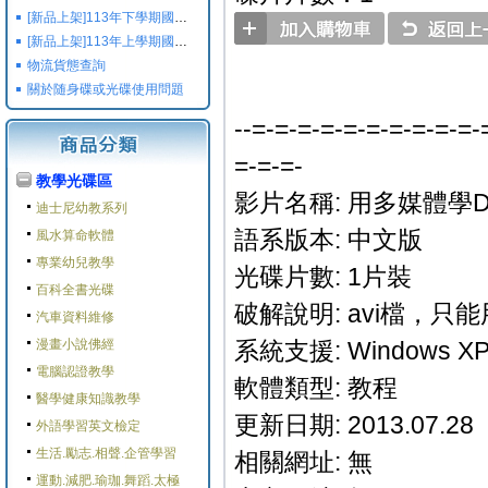
[新品上架]113年下學期國小國中高中命題光碟,校用卷,習作
[新品上架]113年上學期國小國中高中命題光碟,校用卷,習作
物流貨態查詢
關於随身碟或光碟使用問題
--=-=-=-=-=-=-=-=-=-=-
=-=-=-
教學光碟區
影片名稱: 用多媒體學Del
迪士尼幼教系列
語系版本: 中文版
風水算命軟體
專業幼兒教學
光碟片數: 1片裝
百科全書光碟
破解說明: avi檔，只
汽車資料維修
漫畫小說佛經
系統支援: Windows XP/M
電腦認證教學
軟體類型: 教程
醫學健康知識教學
更新日期: 2013.07.28
外語學習英文檢定
生活.勵志.相聲.企管學習
相關網址: 無
運動.減肥.瑜珈.舞蹈.太極