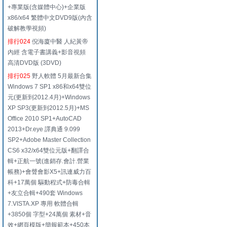
+專業版(含媒體中心)+企業版
x86/x64 繁體中文DVD9版(內含
破解教學視頻)
排行024
倪海廈中醫 人紀黃帝
內經 含電子書講義+影音視頻
高清DVD版 (3DVD)
排行025
野人軟體 5月最新合集
Windows 7 SP1 x86和x64雙位
元(更新到2012.4月)+Windows
XP SP3(更新到2012.5月)+MS
Office 2010 SP1+AutoCAD
2013+Dr.eye 譯典通 9.099
SP2+Adobe Master Collection
CS6 x32/x64雙位元版+翻譯合
輯+正航一號(進銷存.會計.營業
帳務)+會聲會影X5+訊連威力百
科+17萬個 驅動程式+防毒合輯
+友立合輯+490套 Windows
7.VISTA.XP 專用 軟體合輯
+3850個 字型+24萬個 素材+音
效+網頁模版+簡報範本+450本