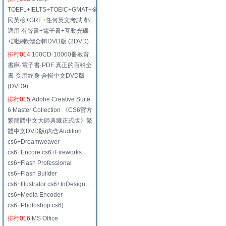
TOEFL+IELTS+TOEIC+GMAT+全
民英檢+GRE+任何英文考試 都
適用 有聲書+電子書+互動光碟
+訓練軟體合輯DVD版 (2DVD)
排行014
100CD·10000冊教育
書庫·電子書·PDF 真正的百科全
書·受用終身 合輯中文DVD版
(DVD9)
排行015
Adobe Creative Suite
6 Master Collection 《CS6官方
繁簡體中文大師典藏正式版》繁
體中文DVD版(內含Audition
cs6+Dreamweaver
cs6+Encore cs6+Fireworks
cs6+Flash Professional
cs6+Flash Builder
cs6+Illustrator cs6+InDesign
cs6+Media Encoder
cs6+Photoshop cs6)
排行016
MS Office