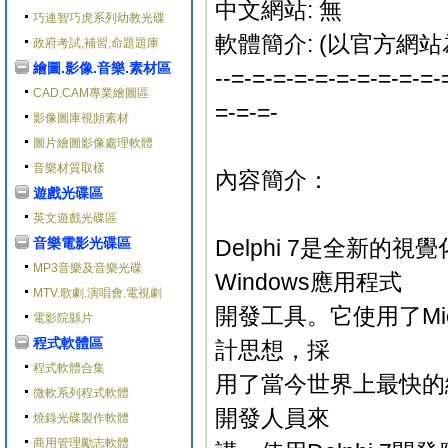
中文網站: 無
巧連智巧虎系列幼教光碟
軟體簡介: (以官方網站
政府考試,補習,命題題庫
繪圖.影像.音樂.素材區
--=-=-=-=-=-=-=-=-=-=-
CAD.CAM專業繪圖區
=-=-=-
影像圖庫視頻素材
圖片繪圖影像處理軟體
音樂材質取樣
內容簡介：
遊戲光碟區
英文遊戲光碟區
音樂電影光碟區
Delphi 7是全新
MP3音樂及音樂光碟
Windows應用程式
MTV.歌劇.演唱會.電視劇
開發工具。它使用了Mic
電影院縣片
程式軟體區
計思想，採
程式軟體合集
用了當今世界上最快的
微軟系列程式軟體
開發人員來
燒錄光碟製作軟體
商用管理勵志軟體