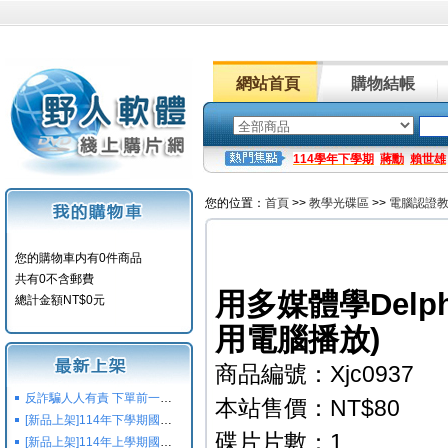
網站首頁
購物結帳
114學年下學期
蔣勳
賴世雄
您的位置：
首頁
>>
教學光碟區
>>
電腦認證
您的購物車内有0件商品
共有0不含郵費
用多媒體學Delph
總計金額NT$0元
用電腦播放)
商品編號：Xjc0937
反詐騙人人有責 下單前一定要注意
本站售價：NT$80
[新品上架]114年下學期國小國中高中命題光碟,校用卷,習作
碟片片數：1
[新品上架]114年上學期國小國中高中命題光碟,校用卷,習作