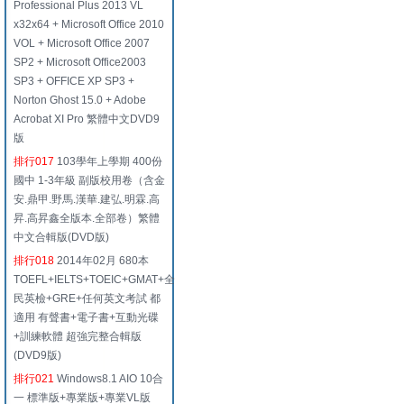
Professional Plus 2013 VL
x32x64 + Microsoft Office 2010
VOL + Microsoft Office 2007
SP2 + Microsoft Office2003
SP3 + OFFICE XP SP3 +
Norton Ghost 15.0 + Adobe
Acrobat XI Pro 繁體中文DVD9
版
排行017
103學年上學期 400份
國中 1-3年級 副版校用卷（含金
安.鼎甲.野馬.漢華.建弘.明霖.高
昇.高昇鑫全版本.全部卷）繁體
中文合輯版(DVD版)
排行018
2014年02月 680本
TOEFL+IELTS+TOEIC+GMAT+全
民英檢+GRE+任何英文考試 都
適用 有聲書+電子書+互動光碟
+訓練軟體 超強完整合輯版
(DVD9版)
排行021
Windows8.1 AIO 10合
一 標準版+專業版+專業VL版