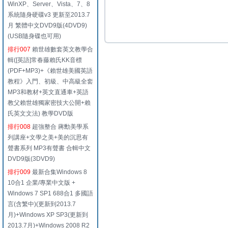
WinXP、Server、Vista、7、8
系統隨身硬碟v3 更新至2013.7
月 繁體中文DVD9版(4DVD9)
(USB隨身碟也可用)
排行007
賴世雄數套英文教學合
輯([英語]常春藤賴氏KK音標
(PDF+MP3)+《賴世雄美國英語
教程》入門、初級、中高級全套
MP3和教材+英文直通車+英語
教父賴世雄獨家密技大公開+賴
氏英文文法) 教學DVD版
排行008
超強整合 蔣勳美學系
列講座+文學之美+美的沉思有
聲書系列 MP3有聲書 合輯中文
DVD9版(3DVD9)
排行009
最新合集Windows 8
10合1 企業/專業中文版 +
Windows 7 SP1 688合1 多國語
言(含繁中)(更新到2013.7
月)+Windows XP SP3(更新到
2013.7月)+Windows 2008 R2