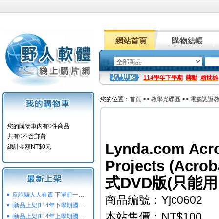
網站首頁
購物結帳
114學年下學期
蔣勳
賴世雄
您的位置：
首頁
>>
教學光碟區
>>
電腦認證
您的購物車内有0件商品
共有0不含郵費
Lynda.com Acro
總計金額NT$0元
Projects (A
式DVD版(只能
反詐騙人人有責 下單前一定要注意
商品編號：Yjc0602
[新品上架]114年下學期國小國中高中命題光碟,校用卷,習作
本站售價：NT$100
[新品上架]114年上學期國小國中高中命題光碟,校用卷,習作