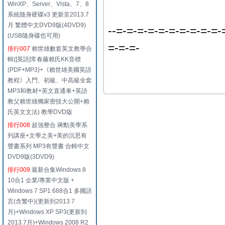
WinXP、Server、Vista、7、8
系統隨身硬碟v3 更新至2013.7
月 繁體中文DVD9版(4DVD9)
--=-=-=-=-=-=-=-=-=-=-
(USB隨身碟也可用)
=-=-=-
排行007
賴世雄數套英文教學合
輯([英語]常春藤賴氏KK音標
(PDF+MP3)+《賴世雄美國英語
教程》入門、初級、中高級全套
MP3和教材+英文直通車+英語
教父賴世雄獨家密技大公開+賴
氏英文文法) 教學DVD版
排行008
超強整合 蔣勳美學系
列講座+文學之美+美的沉思有
聲書系列 MP3有聲書 合輯中文
DVD9版(3DVD9)
排行009
最新合集Windows 8
10合1 企業/專業中文版 +
Windows 7 SP1 688合1 多國語
言(含繁中)(更新到2013.7
月)+Windows XP SP3(更新到
2013.7月)+Windows 2008 R2