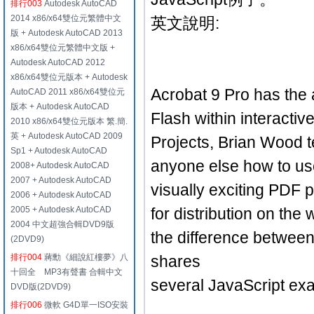
排行003
Autodesk AutoCAD
2014 x86/x64雙位元繁體中文
英文說明:
版 + Autodesk AutoCAD 2013
x86/x64雙位元繁體中文版 +
Autodesk AutoCAD 2012
x86/x64雙位元版本 + Autodesk
Acrobat 9 Pro has the a
AutoCAD 2011 x86/x64雙位元
版本 + Autodesk AutoCAD
Flash within interacti
2010 x86/x64雙位元版本 繁.簡.
英 + Autodesk AutoCAD 2009
Projects, Brian Wood 
Sp1 + Autodesk AutoCAD
anyone else how to us
2008+ Autodesk AutoCAD
2007 + Autodesk AutoCAD
visually exciting PDF 
2006 + Autodesk AutoCAD
2005 + Autodesk AutoCAD
for distribution on th
2004 中文超強合輯DVD9版
the difference betwee
(2DVD9)
排行004
蔣勳《細說紅樓夢》八
shares
十回全 MP3有聲書 合輯中文
several JavaScript exam
DVD版(2DVD9)
排行006
微軟 G4D單一ISO安裝