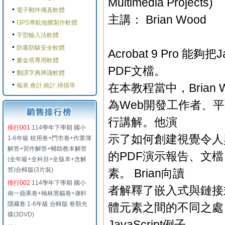
Multimedia Projects)
電子郵件傳真軟體
主講： Brian Wood
GPS導航地圖製作軟體
字型輸入法軟體
防毒防駭安全軟體
Acrobat 9 Pro 
麥金塔專用軟體
PDF文檔。
翻譯字典辨識軟體
在本教程當中，Brian W
報表.會計.統計.掃描等
為Web開發工作者、平面設
行講解。他演
排行001
114學年下學期 國小
示了如何創建視覺令人
1-6年級 校用卷+門市卷+作業簿
解答+習作解答+輔助教本解答
的PDF演示報告、文檔
(全年級+全科目+全版本+含解
答)合輯版(3片裝)
素。 Brian向讀
排行002
114學年下學期 國小
者解釋了嵌入式與鏈接
南一蘋果卷+翰林黑貓卷+康軒
隱藏卷 1-6年級 合輯版 卷類光
體元素之間的不同之處
碟(3DVD)
JavaScript例子。