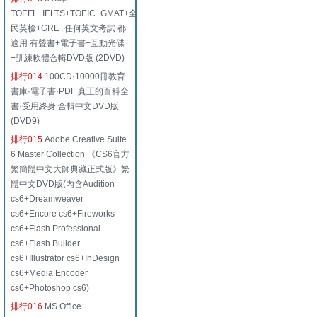
TOEFL+IELTS+TOEIC+GMAT+全
民英檢+GRE+任何英文考試 都
適用 有聲書+電子書+互動光碟
+訓練軟體合輯DVD版 (2DVD)
排行014
100CD·10000冊教育
書庫·電子書·PDF 真正的百科全
書·受用終身 合輯中文DVD版
(DVD9)
排行015
Adobe Creative Suite
6 Master Collection 《CS6官方
繁簡體中文大師典藏正式版》繁
體中文DVD版(內含Audition
cs6+Dreamweaver
cs6+Encore cs6+Fireworks
cs6+Flash Professional
cs6+Flash Builder
cs6+Illustrator cs6+InDesign
cs6+Media Encoder
cs6+Photoshop cs6)
排行016
MS Office