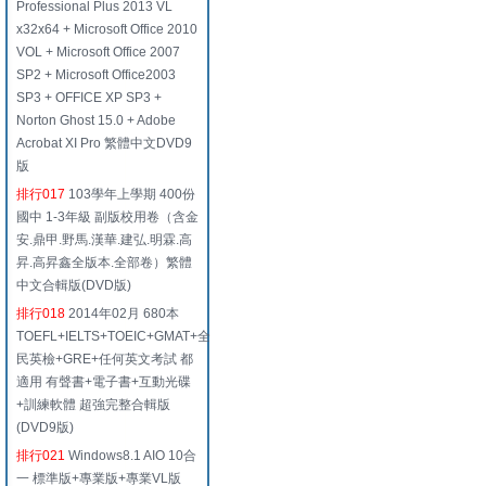
Professional Plus 2013 VL
x32x64 + Microsoft Office 2010
VOL + Microsoft Office 2007
SP2 + Microsoft Office2003
SP3 + OFFICE XP SP3 +
Norton Ghost 15.0 + Adobe
Acrobat XI Pro 繁體中文DVD9
版
排行017
103學年上學期 400份
國中 1-3年級 副版校用卷（含金
安.鼎甲.野馬.漢華.建弘.明霖.高
昇.高昇鑫全版本.全部卷）繁體
中文合輯版(DVD版)
排行018
2014年02月 680本
TOEFL+IELTS+TOEIC+GMAT+全
民英檢+GRE+任何英文考試 都
適用 有聲書+電子書+互動光碟
+訓練軟體 超強完整合輯版
(DVD9版)
排行021
Windows8.1 AIO 10合
一 標準版+專業版+專業VL版