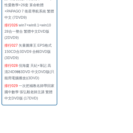
性愛教學+26套 算命軟體
+PAPAGO 7 衛星導航系統 繁體
中文 (7DVD9)
排行026
win7+win8.1+win10
28合一整合 繁體中文DVD版
(2DVD9)
排行027
矢量圖庫王 EPS格式
150CD合3DVD9 合輯DVD版
(3DVD9)
排行028
倪海廈 天紀+筆記 高
清24D9轉3DVD 中文DVD版(只
能用電腦播放)(3DVD)
排行029
一次把補教名師帶回家
國中數學 張弘毅老師主講 繁體
中文DVD版 (17DVD)