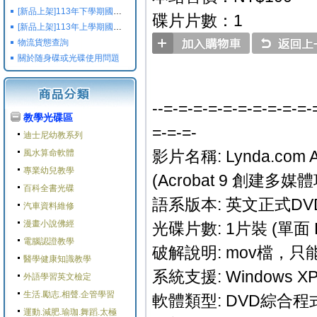
[新品上架]113年下學期國小國中高中命題光碟,校用卷,習作
碟片片數：1
[新品上架]113年上學期國小國中高中命題光碟,校用卷,習作
物流貨態查詢
關於随身碟或光碟使用問題
--=-=-=-=-=-=-=-=-=-=-
教學光碟區
=-=-=-
迪士尼幼教系列
影片名稱: Lynda.com Acro
風水算命軟體
專業幼兒教學
(Acrobat 9 創建多
百科全書光碟
語系版本: 英文正式DV
汽車資料維修
漫畫小說佛經
光碟片數: 1片裝 (單面 
電腦認證教學
破解說明: mov檔，
醫學健康知識教學
系統支援: Windows XP/M
外語學習英文檢定
生活.勵志.相聲.企管學習
軟體類型: DVD綜合程
運動.減肥.瑜珈.舞蹈.太極