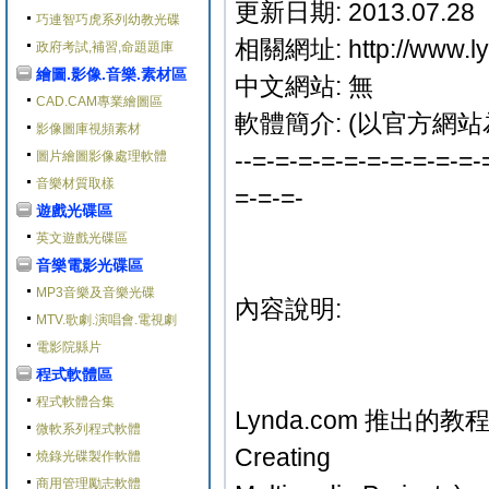
更新日期: 2013.07.28
巧連智巧虎系列幼教光碟
相關網址: http://www.ly
政府考試,補習,命題題庫
繪圖.影像.音樂.素材區
中文網站: 無
CAD.CAM專業繪圖區
軟體簡介: (以官方網站
影像圖庫視頻素材
--=-=-=-=-=-=-=-=-=-=-
圖片繪圖影像處理軟體
音樂材質取樣
=-=-=-
遊戲光碟區
英文遊戲光碟區
音樂電影光碟區
MP3音樂及音樂光碟
內容說明:
MTV.歌劇.演唱會.電視劇
電影院縣片
程式軟體區
程式軟體合集
Lynda.com 推出的教程： 
微軟系列程式軟體
Creating
燒錄光碟製作軟體
商用管理勵志軟體