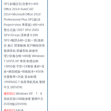
SP1多國語言(含繁中)+MS
Office 2014+AutoCAD
2014+Microsoft Office 2010
Professional Plus SP1版(含
Project+visio 專業版) x86+x64
雙位元版/ 2007 SP2/ 2003
SP3+Dr.eye 譯典通 9.099
SP2+翻譯合輯+正航一號(進銷
存.會計.營業帳務.客戶關係管理.
報價系統.票據系統.維修管
理)+防毒合輯+490套 Windows
7.VISTA.XP 專用 軟體合輯
+3850個 字型+24萬個 素材+音
效+網頁模版+簡報範本+450本
性愛教學+26套 算命軟體
+PAPAGO 7 衛星導航系統 繁體
中文 (8DVD9)
排行011
Windows XP、7、8
系統安裝USB隨身碟 繁體中文
DVD9版(2DVD9)
排行013
640本