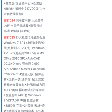
+專業版(含媒體中心)+企業版
x86/x64 繁體中文DVD9版(內含
破解教學視頻)
排行024
倪海廈中醫 人紀黃帝
內經 含電子書講義+影音視頻
高清DVD版 (3DVD)
排行025
野人軟體 5月最新合集
Windows 7 SP1 x86和x64雙位
元(更新到2012.4月)+Windows
XP SP3(更新到2012.5月)+MS
Office 2010 SP1+AutoCAD
2013+Dr.eye 譯典通 9.099
SP2+Adobe Master Collection
CS6 x32/x64雙位元版+翻譯合
輯+正航一號(進銷存.會計.營業
帳務)+會聲會影X5+訊連威力百
科+17萬個 驅動程式+防毒合輯
+友立合輯+490套 Windows
7.VISTA.XP 專用 軟體合輯
+3850個 字型+24萬個 素材+音
效+網頁模版+簡報範本+450本