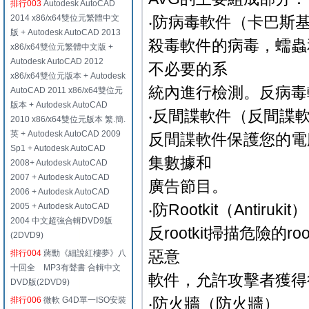
排行003
Autodesk AutoCAD
2014 x86/x64雙位元繁體中文
‧防病毒軟件（卡巴斯
版 + Autodesk AutoCAD 2013
殺毒軟件的病毒，蠕蟲
x86/x64雙位元繁體中文版 +
Autodesk AutoCAD 2012
不必要的系
x86/x64雙位元版本 + Autodesk
統內進行檢測。反病毒
AutoCAD 2011 x86/x64雙位元
版本 + Autodesk AutoCAD
‧反間諜軟件（反間諜
2010 x86/x64雙位元版本 繁.簡.
英 + Autodesk AutoCAD 2009
反間諜軟件保護您的電
Sp1 + Autodesk AutoCAD
集數據和
2008+ Autodesk AutoCAD
2007 + Autodesk AutoCAD
廣告節目。
2006 + Autodesk AutoCAD
‧防Rootkit（Antirukit）
2005 + Autodesk AutoCAD
2004 中文超強合輯DVD9版
反rootkit掃描危險的r
(2DVD9)
惡意
排行004
蔣勳《細說紅樓夢》八
十回全 MP3有聲書 合輯中文
軟件，允許攻擊者獲得
DVD版(2DVD9)
‧防火牆（防火牆）
排行006
微軟 G4D單一ISO安裝