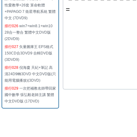
性愛教學+26套 算命軟體
=
+PAPAGO 7 衛星導航系統 繁體
中文 (7DVD9)
排行026
win7+win8.1+win10
28合一整合 繁體中文DVD版
(2DVD9)
排行027
矢量圖庫王 EPS格式
150CD合3DVD9 合輯DVD版
(3DVD9)
排行028
倪海廈 天紀+筆記 高
清24D9轉3DVD 中文DVD版(只
能用電腦播放)(3DVD)
排行029
一次把補教名師帶回家
國中數學 張弘毅老師主講 繁體
中文DVD版 (17DVD)