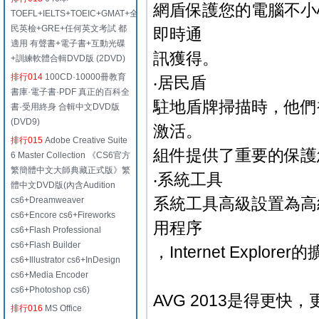
網盾保護您的電腦不小
TOEFL+IELTS+TOEIC+GMAT+全
民英檢+GRE+任何英文考試 都
即時通
適用 有聲書+電子書+互動光碟
訊獲得。
+訓練軟體合輯DVD版 (2DVD)
排行014
100CD·10000冊教育
‧居民盾
書庫·電子書·PDF 真正的百科全
駐地盾牌掃描時，他們
書·受用終身 合輯中文DVD版
(DVD9)
激活。
排行015
Adobe Creative Suite
組件提供了重要的保護
6 Master Collection 《CS6官方
繁簡體中文大師典藏正式版》繁
‧系統工具
體中文DVD版(內含Audition
系統工具高級設置為高
cs6+Dreamweaver
cs6+Encore cs6+Fireworks
用程序
cs6+Flash Professional
cs6+Flash Builder
，Internet Expl
cs6+Illustrator cs6+InDesign
cs6+Media Encoder
cs6+Photoshop cs6)
AVG 2013是得更
排行016
MS Office