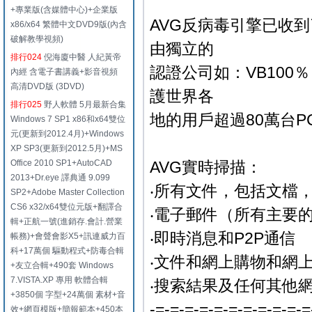
+專業版(含媒體中心)+企業版
AVG反病毒引擎已收
x86/x64 繁體中文DVD9版(內含
破解教學視頻)
由獨立的
排行024
倪海廈中醫 人紀黃帝
認證公司如：VB100
內經 含電子書講義+影音視頻
高清DVD版 (3DVD)
護世界各
排行025
野人軟體 5月最新合集
地的用戶超過80萬台P
Windows 7 SP1 x86和x64雙位
元(更新到2012.4月)+Windows
XP SP3(更新到2012.5月)+MS
Office 2010 SP1+AutoCAD
AVG實時掃描：
2013+Dr.eye 譯典通 9.099
‧所有文件，包括文檔
SP2+Adobe Master Collection
CS6 x32/x64雙位元版+翻譯合
‧電子郵件（所有主要
輯+正航一號(進銷存.會計.營業
‧即時消息和P2P通信
帳務)+會聲會影X5+訊連威力百
科+17萬個 驅動程式+防毒合輯
‧文件和網上購物和網
+友立合輯+490套 Windows
7.VISTA.XP 專用 軟體合輯
‧搜索結果及任何其他
+3850個 字型+24萬個 素材+音
-=-=-=-=-=-=-=-=-=-=-=
效+網頁模版+簡報範本+450本