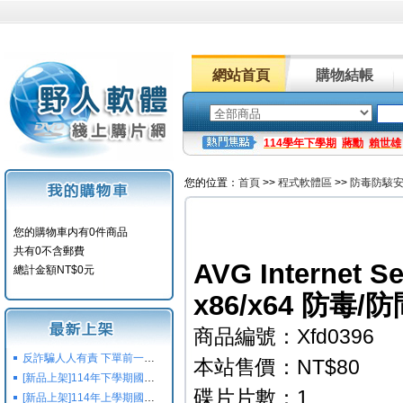
網站首頁
購物結帳
114學年下學期
蔣勳
賴世雄
您的位置：
首頁
>>
程式軟體區
>>
防毒防駭
您的購物車内有0件商品
共有0不含郵費
AVG Internet Se
總計金額NT$0元
x86/x64 防毒
商品編號：Xfd0396
反詐騙人人有責 下單前一定要注意
本站售價：NT$80
[新品上架]114年下學期國小國中高中命題光碟,校用卷,習作
碟片片數：1
[新品上架]114年上學期國小國中高中命題光碟,校用卷,習作