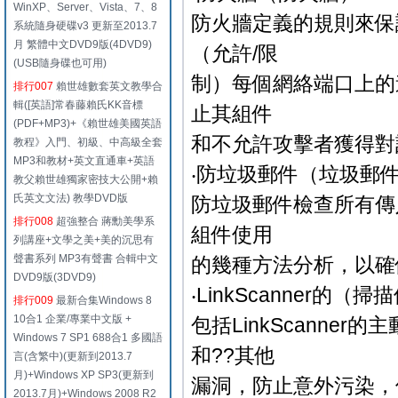
WinXP、Server、Vista、7、8
防火牆定義的規則來保
系統隨身硬碟v3 更新至2013.7
月 繁體中文DVD9版(4DVD9)
（允許/限
(USB隨身碟也可用)
制）每個網絡端口上的
排行007
賴世雄數套英文教學合
輯([英語]常春藤賴氏KK音標
止其組件
(PDF+MP3)+《賴世雄美國英語
和不允許攻擊者獲得對
教程》入門、初級、中高級全套
MP3和教材+英文直通車+英語
‧防垃圾郵件（垃圾郵
教父賴世雄獨家密技大公開+賴
氏英文文法) 教學DVD版
防垃圾郵件檢查所有傳
排行008
超強整合 蔣勳美學系
組件使用
列講座+文學之美+美的沉思有
聲書系列 MP3有聲書 合輯中文
的幾種方法分析，以確
DVD9版(3DVD9)
‧LinkScanner的（
排行009
最新合集Windows 8
10合1 企業/專業中文版 +
包括LinkScann
Windows 7 SP1 688合1 多國語
和??其他
言(含繁中)(更新到2013.7
月)+Windows XP SP3(更新到
漏洞，防止意外污染，
2013.7月)+Windows 2008 R2