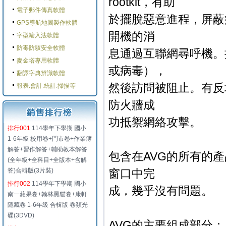
rootkit，有助
電子郵件傳真軟體
於擺脫惡意進程，屏蔽
GPS導航地圖製作軟體
開機的消
字型輸入法軟體
防毒防駭安全軟體
息通過互聯網尋呼機。
麥金塔專用軟體
或病毒），
翻譯字典辨識軟體
然後訪問被阻止。有反
報表.會計.統計.掃描等
防火牆成
功抵禦網絡攻擊。
排行001
114學年下學期 國小
1-6年級 校用卷+門市卷+作業簿
解答+習作解答+輔助教本解答
包含在AVG的所有的
(全年級+全科目+全版本+含解
答)合輯版(3片裝)
窗口中完
排行002
114學年下學期 國小
成，幾乎沒有問題。
南一蘋果卷+翰林黑貓卷+康軒
隱藏卷 1-6年級 合輯版 卷類光
碟(3DVD)
AVG的主要組成部分：