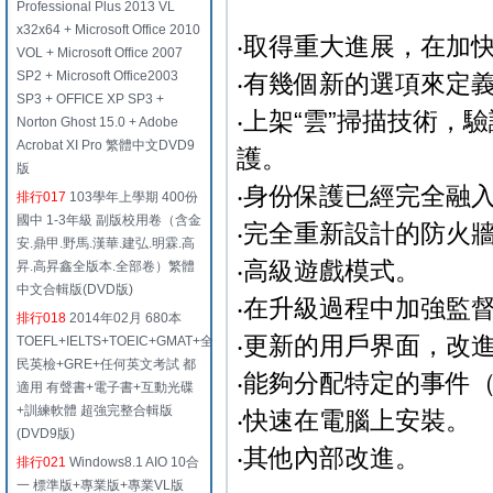
Professional Plus 2013 VL
x32x64 + Microsoft Office 2010
‧取得重大進展，在加快掃
VOL + Microsoft Office 2007
SP2 + Microsoft Office2003
‧有幾個新的選項來定
SP3 + OFFICE XP SP3 +
‧上架“雲”掃描技術
Norton Ghost 15.0 + Adobe
Acrobat XI Pro 繁體中文DVD9
護。
版
‧身份保護已經完全融
排行017
103學年上學期 400份
國中 1-3年級 副版校用卷（含金
‧完全重新設計的防火
安.鼎甲.野馬.漢華.建弘.明霖.高
‧高級遊戲模式。
昇.高昇鑫全版本.全部卷）繁體
中文合輯版(DVD版)
‧在升級過程中加強監
排行018
2014年02月 680本
‧更新的用戶界面，改
TOEFL+IELTS+TOEIC+GMAT+全
民英檢+GRE+任何英文考試 都
‧能夠分配特定的事件
適用 有聲書+電子書+互動光碟
+訓練軟體 超強完整合輯版
‧快速在電腦上安裝。
(DVD9版)
‧其他內部改進。
排行021
Windows8.1 AIO 10合
一 標準版+專業版+專業VL版