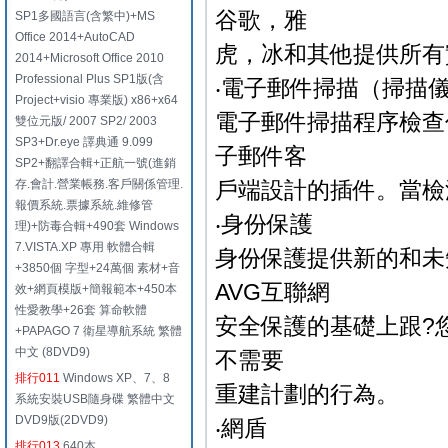
谷歌，雅
SP1多國語言(含繁中)+MS
Office 2014+AutoCAD
虎，冰和其他提供所有
2014+Microsoft Office 2010
Professional Plus SP1版(含
‧電子郵件掃描（掃描儀的
Project+visio 專業版) x86+x64
電子郵件掃描程序檢查
雙位元版/ 2007 SP2/ 2003
SP3+Dr.eye 譯典通 9.099
子郵件客
SP2+翻譯合輯+正航一號(進銷
存.會計.營業帳務.客戶關係管理.
戶端設計的插件。當檢
報價系統.票據系統.維修管
‧身份保護
理)+防毒合輯+490套 Windows
7.VISTA.XP 專用 軟體合輯
身份保護提供新的和未
+3850個 字型+24萬個 素材+音
AVG互聯網
效+網頁模版+簡報範本+450本
性愛教學+26套 算命軟體
安全保護的基礎上跟?
+PAPAGO 7 衛星導航系統 繁體
中文 (8DVD9)
不需要
排行011
Windows XP、7、8
重建計劃的行為。
系統安裝USB隨身碟 繁體中文
DVD9版(2DVD9)
‧網盾
排行013
640本