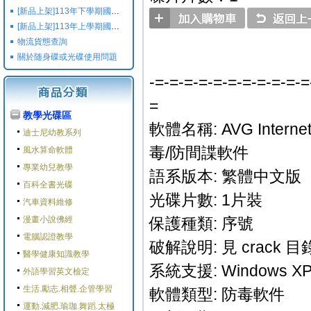
[新品上架]113年下學期國小國中高中命題光碟,校用卷,習作
[新品上架]113年上學期國小國中高中命題光碟,校用卷,習作
物流貨態查詢
關於随身碟或光碟使用問題
-=-=-=-=-=-=-=-=-=-=-=
=
教學光碟區
軟體名稱: AVG Internet S
迪士尼幼教系列
毒/防間諜軟件
風水算命軟體
專業幼兒教學
語系版本: 繁體中文版
百科全書光碟
光碟片數: 1片裝
汽車資料維修
漫畫小說佛經
保護種類: 序號
電腦認證教學
破解說明: 見 crack 
醫學健康知識教學
系統支援: Windows XP/
外語學習英文檢定
生活.勵志.相聲.企管學習
軟體類型: 防毒軟件
運動.減肥.瑜珈.舞蹈.太極