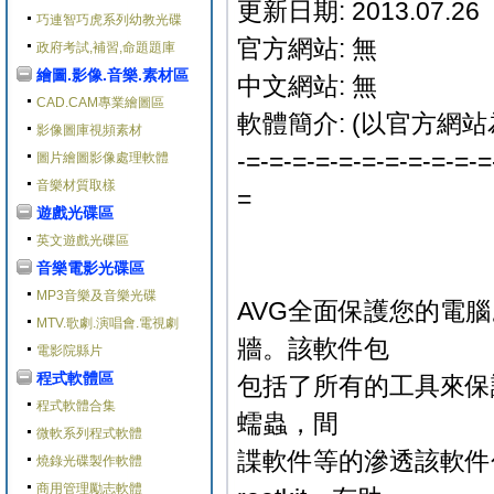
更新日期: 2013.07.26
巧連智巧虎系列幼教光碟
官方網站: 無
政府考試,補習,命題題庫
繪圖.影像.音樂.素材區
中文網站: 無
CAD.CAM專業繪圖區
軟體簡介: (以官方網站
影像圖庫視頻素材
-=-=-=-=-=-=-=-=-=-=-=
圖片繪圖影像處理軟體
音樂材質取樣
=
遊戲光碟區
英文遊戲光碟區
音樂電影光碟區
MP3音樂及音樂光碟
AVG全面保護您的電
MTV.歌劇.演唱會.電視劇
牆。該軟件包
電影院縣片
程式軟體區
包括了所有的工具來保
程式軟體合集
蠕蟲，間
微軟系列程式軟體
諜軟件等的滲透該軟件
燒錄光碟製作軟體
商用管理勵志軟體