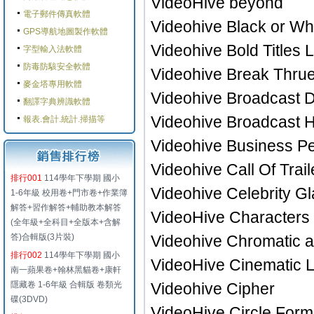
VideoHive beyond
電子郵件傳真軟體
Videohive Black or Wh
GPS導航地圖製作軟體
Videohive Bold Titles
字型輸入法軟體
防毒防駭安全軟體
Videohive Break Thru
麥金塔專用軟體
Videohive Broadcast 
翻譯字典辨識軟體
Videohive Broadcast 
報表.會計.統計.掃描等
Videohive Business P
Videohive Call Of Trail
排行001
114學年下學期 國小
Videohive Celebrity G
1-6年級 校用卷+門市卷+作業簿
解答+習作解答+輔助教本解答
VideoHive Characters
(全年級+全科目+全版本+含解
答)合輯版(3片裝)
Videohive Chromatic ab
排行002
114學年下學期 國小
VideoHive Cinematic 
南一蘋果卷+翰林黑貓卷+康軒
隱藏卷 1-6年級 合輯版 卷類光
Videohive Cipher
碟(3DVD)
VideoHive Circle For