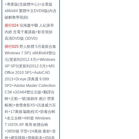
+專業版(含媒體中心)+企業版
x86/x64 繁體中文DVD9版(內含
破解教學視頻)
排行024
倪海廈中醫 人紀黃帝
內經 含電子書講義+影音視頻
高清DVD版 (3DVD)
排行025
野人軟體 5月最新合集
Windows 7 SP1 x86和x64雙位
元(更新到2012.4月)+Windows
XP SP3(更新到2012.5月)+MS
Office 2010 SP1+AutoCAD
2013+Dr.eye 譯典通 9.099
SP2+Adobe Master Collection
CS6 x32/x64雙位元版+翻譯合
輯+正航一號(進銷存.會計.營業
帳務)+會聲會影X5+訊連威力百
科+17萬個 驅動程式+防毒合輯
+友立合輯+490套 Windows
7.VISTA.XP 專用 軟體合輯
+3850個 字型+24萬個 素材+音
效+網頁模版+簡報範本+450本