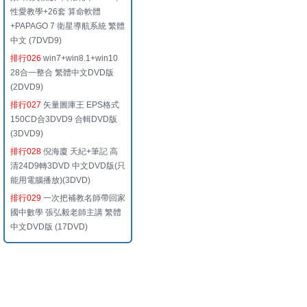
性愛教學+26套 算命軟體
+PAPAGO 7 衛星導航系統 繁體
中文 (7DVD9)
排行026
win7+win8.1+win10
28合一整合 繁體中文DVD版
(2DVD9)
排行027
矢量圖庫王 EPS格式
150CD合3DVD9 合輯DVD版
(3DVD9)
排行028
倪海廈 天紀+筆記 高
清24D9轉3DVD 中文DVD版(只
能用電腦播放)(3DVD)
排行029
一次把補教名師帶回家
國中數學 張弘毅老師主講 繁體
中文DVD版 (17DVD)