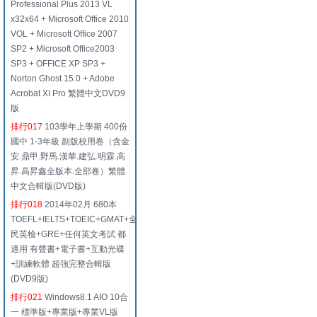
Professional Plus 2013 VL
x32x64 + Microsoft Office 2010
VOL + Microsoft Office 2007
SP2 + Microsoft Office2003
SP3 + OFFICE XP SP3 +
Norton Ghost 15.0 + Adobe
Acrobat XI Pro 繁體中文DVD9
版
排行017
103學年上學期 400份
國中 1-3年級 副版校用卷（含金
安.鼎甲.野馬.漢華.建弘.明霖.高
昇.高昇鑫全版本.全部卷）繁體
中文合輯版(DVD版)
排行018
2014年02月 680本
TOEFL+IELTS+TOEIC+GMAT+全
民英檢+GRE+任何英文考試 都
適用 有聲書+電子書+互動光碟
+訓練軟體 超強完整合輯版
(DVD9版)
排行021
Windows8.1 AIO 10合
一 標準版+專業版+專業VL版