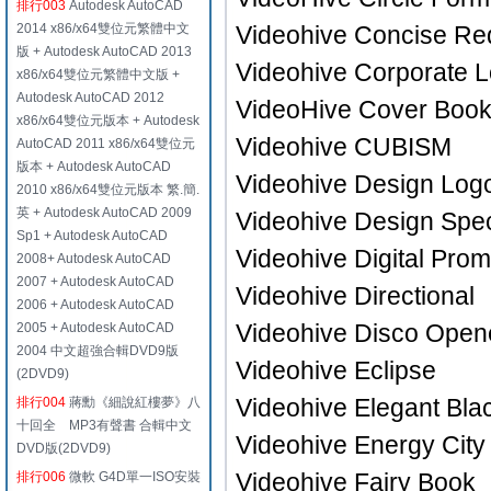
排行003
Autodesk AutoCAD
2014 x86/x64雙位元繁體中文
Videohive Concise Re
版 + Autodesk AutoCAD 2013
Videohive Corporate L
x86/x64雙位元繁體中文版 +
Autodesk AutoCAD 2012
VideoHive Cover Boo
x86/x64雙位元版本 + Autodesk
Videohive CUBISM
AutoCAD 2011 x86/x64雙位元
版本 + Autodesk AutoCAD
Videohive Design Logo
2010 x86/x64雙位元版本 繁.簡.
英 + Autodesk AutoCAD 2009
Videohive Design Spe
Sp1 + Autodesk AutoCAD
Videohive Digital Pro
2008+ Autodesk AutoCAD
2007 + Autodesk AutoCAD
Videohive Directional
2006 + Autodesk AutoCAD
Videohive Disco Opene
2005 + Autodesk AutoCAD
2004 中文超強合輯DVD9版
Videohive Eclipse
(2DVD9)
Videohive Elegant Bla
排行004
蔣勳《細說紅樓夢》八
十回全 MP3有聲書 合輯中文
Videohive Energy City
DVD版(2DVD9)
Videohive Fairy Book
排行006
微軟 G4D單一ISO安裝