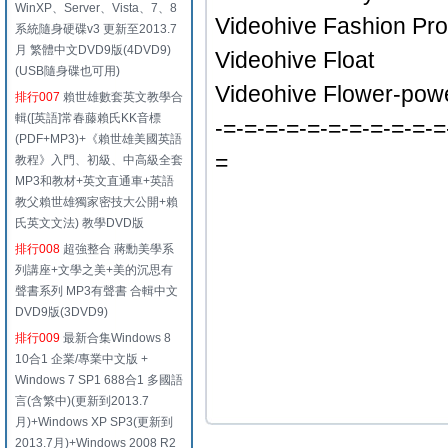
WinXP、Server、Vista、7、8
Videohive Fashion Pr
系統隨身硬碟v3 更新至2013.7
月 繁體中文DVD9版(4DVD9)
Videohive Float
(USB隨身碟也可用)
Videohive Flower-pow
排行007
賴世雄數套英文教學合
輯([英語]常春藤賴氏KK音標
-=-=-=-=-=-=-=-=-=-=-=
(PDF+MP3)+《賴世雄美國英語
=
教程》入門、初級、中高級全套
MP3和教材+英文直通車+英語
教父賴世雄獨家密技大公開+賴
氏英文文法) 教學DVD版
排行008
超強整合 蔣勳美學系
列講座+文學之美+美的沉思有
聲書系列 MP3有聲書 合輯中文
DVD9版(3DVD9)
排行009
最新合集Windows 8
10合1 企業/專業中文版 +
Windows 7 SP1 688合1 多國語
言(含繁中)(更新到2013.7
月)+Windows XP SP3(更新到
2013.7月)+Windows 2008 R2