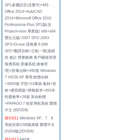
SP1多國語言(含繁中)+MS
Office 2014+AutoCAD
2014+Microsoft Office 2010
Professional Plus SP1版(含
Project+visio 專業版) x86+x64
雙位元版/ 2007 SP2/ 2003
SP3+Dr.eye 譯典通 9.099
SP2+翻譯合輯+正航一號(進銷
存.會計.營業帳務.客戶關係管理.
報價系統.票據系統.維修管
理)+防毒合輯+490套 Windows
7.VISTA.XP 專用 軟體合輯
+3850個 字型+24萬個 素材+音
效+網頁模版+簡報範本+450本
性愛教學+26套 算命軟體
+PAPAGO 7 衛星導航系統 繁體
中文 (8DVD9)
排行011
Windows XP、7、8
系統安裝USB隨身碟 繁體中文
DVD9版(2DVD9)
排行013
640本