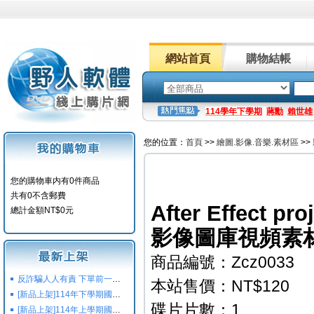
網站首頁
購物結帳
114學年下學期
蔣勳
賴世雄
您的位置：
首頁
>>
繪圖.影像.音樂.素材區
>>
您的購物車内有0件商品
共有0不含郵費
After Effect pr
總計金額NT$0元
影像圖庫視頻素材
商品編號：Zcz0033
反詐騙人人有責 下單前一定要注意
本站售價：NT$120
[新品上架]114年下學期國小國中高中命題光碟,校用卷,習作
碟片片數：1
[新品上架]114年上學期國小國中高中命題光碟,校用卷,習作