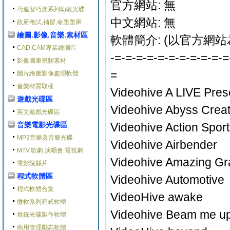
官方網站: 無
巧連智巧虎系列幼教光碟
中文網站: 無
政府考試,補習,命題題庫
繪圖.影像.音樂.素材區
軟體簡介: (以官方網站
CAD.CAM專業繪圖區
-=-=-=-=-=-=-=-=-=-=-=
影像圖庫視頻素材
=
圖片繪圖影像處理軟體
音樂材質取樣
Videohive A LIVE Pres
遊戲光碟區
Videohive Abyss Creat
英文遊戲光碟區
音樂電影光碟區
Videohive Action Spor
MP3音樂及音樂光碟
Videohive Airbender
MTV.歌劇.演唱會.電視劇
Videohive Amazing Gr
電影院縣片
程式軟體區
Videohive Automotive
程式軟體合集
VideoHive awake
微軟系列程式軟體
Videohive Beam me u
燒錄光碟製作軟體
商用管理勵志軟體