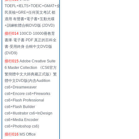
TOEFL+IELTS+TOEIC+GMAT+全
民英檢+GRE+任何英文考試 都
適用 有聲書+電子書+互動光碟
+訓練軟體合輯DVD版 (2DVD)
排行014
100CD·10000冊教育
書庫·電子書·PDF 真正的百科全
書·受用終身 合輯中文DVD版
(DVD9)
排行015
Adobe Creative Suite
6 Master Collection 《CS6官方
繁簡體中文大師典藏正式版》繁
體中文DVD版(內含Audition
cs6+Dreamweaver
cs6+Encore cs6+Fireworks
cs6+Flash Professional
cs6+Flash Builder
cs6+Illustrator cs6+InDesign
cs6+Media Encoder
cs6+Photoshop cs6)
排行016
MS Office