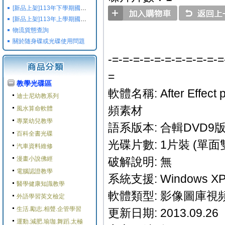
[新品上架]113年下學期國小國中高中命題光碟,校用卷,習作
[新品上架]113年上學期國小國中高中命題光碟,校用卷,習作
物流貨態查詢
關於随身碟或光碟使用問題
-=-=-=-=-=-=-=-=-=-=-=
=
教學光碟區
軟體名稱: After Effect
迪士尼幼教系列
頻素材
風水算命軟體
專業幼兒教學
語系版本: 合輯DVD9
百科全書光碟
光碟片數: 1片裝 (單面雙
汽車資料維修
漫畫小說佛經
破解說明: 無
電腦認證教學
系統支援: Windows XP/
醫學健康知識教學
軟體類型: 影像圖庫視
外語學習英文檢定
生活.勵志.相聲.企管學習
更新日期: 2013.09.26
運動.減肥.瑜珈.舞蹈.太極