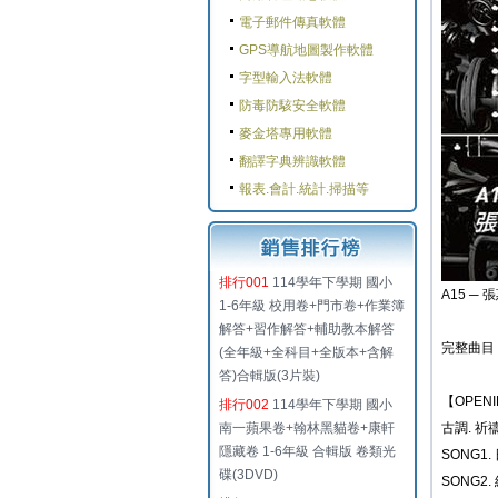
電子郵件傳真軟體
GPS導航地圖製作軟體
字型輸入法軟體
防毒防駭安全軟體
麥金塔專用軟體
翻譯字典辨識軟體
報表.會計.統計.掃描等
排行001
114學年下學期 國小
A15 ─ 
1-6年級 校用卷+門市卷+作業簿
解答+習作解答+輔助教本解答
完整曲目
(全年級+全科目+全版本+含解
答)合輯版(3片裝)
【OPEN
排行002
114學年下學期 國小
南一蘋果卷+翰林黑貓卷+康軒
古調. 祈
隱藏卷 1-6年級 合輯版 卷類光
SONG1.
碟(3DVD)
SONG2