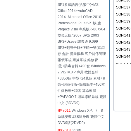
SONG36
SP1多國語言(含繁中)+MS
SONG3
Office 2014+AutoCAD
SONG3
2014+Microsoft Office 2010
SONG39
Professional Plus SP1版(含
SONG40.
Project+visio 專業版) x86+x64
雙位元版/ 2007 SP2/ 2003
SONG41
SP3+Dr.eye 譯典通 9.099
SONG4
SP2+翻譯合輯+正航一號(進銷
SONG43
存.會計.營業帳務.客戶關係管理.
SONG4
報價系統.票據系統.維修管
--=-=-=-=
理)+防毒合輯+490套 Windows
7.VISTA.XP 專用 軟體合輯
+3850個 字型+24萬個 素材+音
效+網頁模版+簡報範本+450本
性愛教學+26套 算命軟體
+PAPAGO 7 衛星導航系統 繁體
中文 (8DVD9)
排行011
Windows XP、7、8
系統安裝USB隨身碟 繁體中文
DVD9版(2DVD9)
排行013
640本