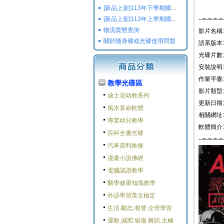
[新品上架]113年下學期國小國中高中命題光碟,校用卷,習作
[新品上架]113年上學期國小國中高中命題光碟,校用卷,習作
--=-=-=-=
物流貨態查詢
影片名稱:
關於随身碟或光碟使用問題
語系版本:
光碟片數:
安裝說明:
作業平臺: W
教學光碟區
影片類型:
迪士尼幼教系列
更新日期: 2
風水算命軟體
相關網址:
專業幼兒教學
軟體簡介:
百科全書光碟
--=-=-=-=
汽車資料維修
漫畫小說佛經
電腦認證教學
醫學健康知識教學
外語學習英文檢定
生活.勵志.相聲.企管學習
運動.減肥.瑜珈.舞蹈.太極