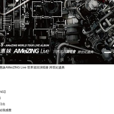
張惠妹AMeiZING Live 世界巡回演唱會 跨世紀盛典
ING】
禱
 日出
. 給我感覺