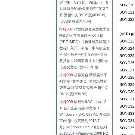
WinXP、Server、Vista、7、8
SONG20
系統隨身硬碟v3 更新至2013.7
SONG21.
月 繁體中文DVD9版(4DVD9)
SONG2
(USB隨身碟也可用)
排行007
賴世雄數套英文教學合
(VCR)
輯([英語]常春藤賴氏KK音標
SONG2
(PDF+MP3)+《賴世雄美國英語
教程》入門、初級、中高級全套
SONG24
MP3和教材+英文直通車+英語
SONG2
教父賴世雄獨家密技大公開+賴
SONG26
氏英文文法) 教學DVD版
SONG27
排行008
超強整合 蔣勳美學系
SONG2
列講座+文學之美+美的沉思有
SONG29
聲書系列 MP3有聲書 合輯中文
SONG3
DVD9版(3DVD9)
SONG3
排行009
最新合集Windows 8
SONG32
10合1 企業/專業中文版 +
SONG3
Windows 7 SP1 688合1 多國語
言(含繁中)(更新到2013.7
SONG34
月)+Windows XP SP3(更新到
SONG3
2013.7月)+Windows 2008 R2