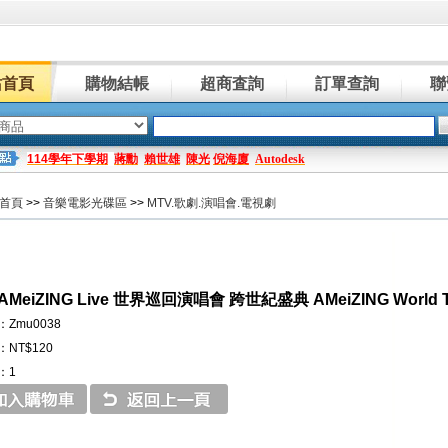
站首頁
購物結帳
超商査詢
訂單查詢
聯
114學年下學期
蔣勳
賴世雄
陳光
倪海廈
Autodesk
首頁
>>
音樂電影光碟區
>>
MTV.歌劇.演唱會.電視劇
eiZING Live 世界巡回演唱會 跨世紀盛典 AMeiZING World To
Zmu0038
NT$120
：1