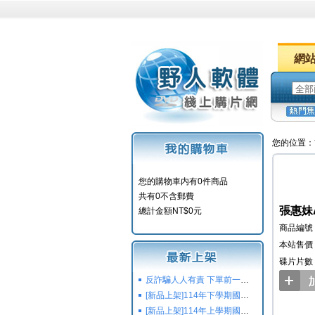
網
您的位置：
您的購物車内有0件商品
共有0不含郵費
張惠妹AM
總計金額NT$0元
商品編號：
本站售價：
碟片片數
反詐騙人人有責 下單前一定要注意
[新品上架]114年下學期國小國中高中命題光碟,校用卷,習作
[新品上架]114年上學期國小國中高中命題光碟,校用卷,習作