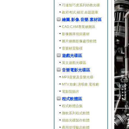
巧連智巧虎系列幼教光碟
政府考試,補習,命題題庫
繪圖.影像.音樂.素材區
CAD.CAM專業繪圖區
影像圖庫視頻素材
圖片繪圖影像處理軟體
音樂材質取樣
遊戲光碟區
英文遊戲光碟區
音樂電影光碟區
MP3音樂及音樂光碟
MTV.歌劇.演唱會.電視劇
電影院縣片
程式軟體區
程式軟體合集
微軟系列程式軟體
燒錄光碟製作軟體
商用管理勵志軟體