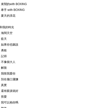
. 來鬧的with BOXING
 牽手 with BOXING
2. 夏天的浪花
 你和我的時光
3. 海闊天空
. 藍天
5. 如果你也聽說
. 勇敢
. 記得
8. 不像個大人
. 解脫
0. 我恨我愛你
1. 別在傷口灑鹽
. 真實
3. 還有眼淚就好
. 剪愛
5. 我可以抱你嗎