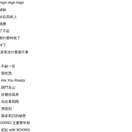
igh High High
 姊妹
. 站在高崗上
 感應
 了不起
. 都什麼時候了
 掉了
0.原來你什麼都不要
. 不顧一切
. 黑吃黑
 Are You Ready
4. 開門見山
5. 好膽你就來
6. 你在看我嗎
. 潛規則
8. 薇多莉亞的秘密
BOXING 文樂豐年祭
 彩虹 with BOXING