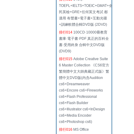
TOEFL+IELTS+TOEIC+GMAT+全
民英檢+GRE+任何英文考試 都
適用 有聲書+電子書+互動光碟
+訓練軟體合輯DVD版 (2DVD)
排行014
100CD·10000冊教育
書庫·電子書·PDF 真正的百科全
書·受用終身 合輯中文DVD版
(DVD9)
排行015
Adobe Creative Suite
6 Master Collection 《CS6官方
繁簡體中文大師典藏正式版》繁
體中文DVD版(內含Audition
cs6+Dreamweaver
cs6+Encore cs6+Fireworks
cs6+Flash Professional
cs6+Flash Builder
cs6+Illustrator cs6+InDesign
cs6+Media Encoder
cs6+Photoshop cs6)
排行016
MS Office