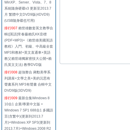
WinXP、Server、Vista、7、8
系統隨身硬碟v3 更新至2013.7
月 繁體中文DVD9版(4DVD9)
(USB隨身碟也可用)
排行007
賴世雄數套英文教學合
輯([英語]常春藤賴氏KK音標
(PDF+MP3)+《賴世雄美國英語
教程》入門、初級、中高級全套
MP3和教材+英文直通車+英語
教父賴世雄獨家密技大公開+賴
氏英文文法) 教學DVD版
排行008
超強整合 蔣勳美學系
列講座+文學之美+美的沉思有
聲書系列 MP3有聲書 合輯中文
DVD9版(3DVD9)
排行009
最新合集Windows 8
10合1 企業/專業中文版 +
Windows 7 SP1 688合1 多國語
言(含繁中)(更新到2013.7
月)+Windows XP SP3(更新到
2013.7月)+Windows 2008 R2