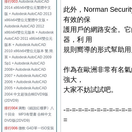
排行003
Autodesk AutoCAD
2014 x86/x64雙位元繁體中文
此外，Norman Sec
版 + Autodesk AutoCAD 2013
有效的保
x86/x64雙位元繁體中文版 +
Autodesk AutoCAD 2012
護用戶的網路安全。它
x86/x64雙位元版本 + Autodesk
器，利 用
AutoCAD 2011 x86/x64雙位元
版本 + Autodesk AutoCAD
規則嚮導的形式幫助用
2010 x86/x64雙位元版本 繁.簡.
英 + Autodesk AutoCAD 2009
Sp1 + Autodesk AutoCAD
作為在歐洲非常有名氣的一款
2008+ Autodesk AutoCAD
2007 + Autodesk AutoCAD
強大，
2006 + Autodesk AutoCAD
大家不妨試試吧。
2005 + Autodesk AutoCAD
2004 中文超強合輯DVD9版
(2DVD9)
-=-=-=-=-=-=-=-=-=-=-=
排行004
蔣勳《細說紅樓夢》八
十回全 MP3有聲書 合輯中文
=
DVD版(2DVD9)
排行006
微軟 G4D單一ISO安裝