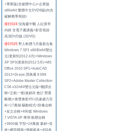
+專業版(含媒體中心)+企業版
x86/x64 繁體中文DVD9版(內含
破解教學視頻)
排行024
倪海廈中醫 人紀黃帝
內經 含電子書講義+影音視頻
高清DVD版 (3DVD)
排行025
野人軟體 5月最新合集
Windows 7 SP1 x86和x64雙位
元(更新到2012.4月)+Windows
XP SP3(更新到2012.5月)+MS
Office 2010 SP1+AutoCAD
2013+Dr.eye 譯典通 9.099
SP2+Adobe Master Collection
CS6 x32/x64雙位元版+翻譯合
輯+正航一號(進銷存.會計.營業
帳務)+會聲會影X5+訊連威力百
科+17萬個 驅動程式+防毒合輯
+友立合輯+490套 Windows
7.VISTA.XP 專用 軟體合輯
+3850個 字型+24萬個 素材+音
效+網頁模版+簡報範本+450本