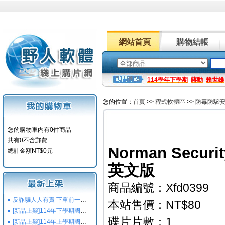
網站首頁
購物結帳
114學年下學期
蔣勳
賴世雄
您的位置：
首頁
>>
程式軟體區
>>
防毒防駭
您的購物車内有0件商品
共有0不含郵費
Norman Securi
總計金額NT$0元
英文版
商品編號：Xfd0399
反詐騙人人有責 下單前一定要注意
本站售價：NT$80
[新品上架]114年下學期國小國中高中命題光碟,校用卷,習作
碟片片數：1
[新品上架]114年上學期國小國中高中命題光碟,校用卷,習作