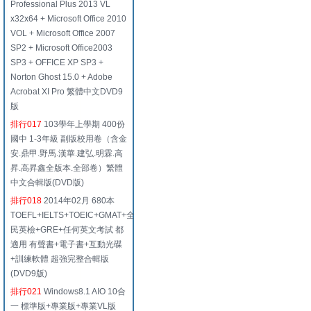
Professional Plus 2013 VL
x32x64 + Microsoft Office 2010
VOL + Microsoft Office 2007
SP2 + Microsoft Office2003
SP3 + OFFICE XP SP3 +
Norton Ghost 15.0 + Adobe
Acrobat XI Pro 繁體中文DVD9
版
排行017
103學年上學期 400份
國中 1-3年級 副版校用卷（含金
安.鼎甲.野馬.漢華.建弘.明霖.高
昇.高昇鑫全版本.全部卷）繁體
中文合輯版(DVD版)
排行018
2014年02月 680本
TOEFL+IELTS+TOEIC+GMAT+全
民英檢+GRE+任何英文考試 都
適用 有聲書+電子書+互動光碟
+訓練軟體 超強完整合輯版
(DVD9版)
排行021
Windows8.1 AIO 10合
一 標準版+專業版+專業VL版