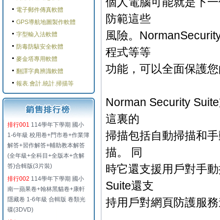
個人電腦可能就是下一
電子郵件傳真軟體
防範這些
GPS導航地圖製作軟體
風險。NormanSecu
字型輸入法軟體
防毒防駭安全軟體
程式等等
麥金塔專用軟體
功能，可以全面保護您
翻譯字典辨識軟體
報表.會計.統計.掃描等
Norman Securi
這裏的
排行001
114學年下學期 國小
掃描包括自動掃描和手
1-6年級 校用卷+門市卷+作業簿
解答+習作解答+輔助教本解答
描。 同
(全年級+全科目+全版本+含解
答)合輯版(3片裝)
時它還支援用戶對手動掃描
排行002
114學年下學期 國小
Suite還支
南一蘋果卷+翰林黑貓卷+康軒
隱藏卷 1-6年級 合輯版 卷類光
持用戶對網頁防護服務
碟(3DVD)