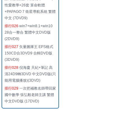
性愛教學+26套 算命軟體
+PAPAGO 7 衛星導航系統 繁體
中文 (7DVD9)
排行026
win7+win8.1+win10
28合一整合 繁體中文DVD版
(2DVD9)
排行027
矢量圖庫王 EPS格式
150CD合3DVD9 合輯DVD版
(3DVD9)
排行028
倪海廈 天紀+筆記 高
清24D9轉3DVD 中文DVD版(只
能用電腦播放)(3DVD)
排行029
一次把補教名師帶回家
國中數學 張弘毅老師主講 繁體
中文DVD版 (17DVD)