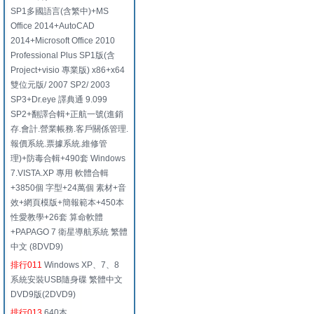
SP1多國語言(含繁中)+MS
Office 2014+AutoCAD
2014+Microsoft Office 2010
Professional Plus SP1版(含
Project+visio 專業版) x86+x64
雙位元版/ 2007 SP2/ 2003
SP3+Dr.eye 譯典通 9.099
SP2+翻譯合輯+正航一號(進銷
存.會計.營業帳務.客戶關係管理.
報價系統.票據系統.維修管
理)+防毒合輯+490套 Windows
7.VISTA.XP 專用 軟體合輯
+3850個 字型+24萬個 素材+音
效+網頁模版+簡報範本+450本
性愛教學+26套 算命軟體
+PAPAGO 7 衛星導航系統 繁體
中文 (8DVD9)
排行011
Windows XP、7、8
系統安裝USB隨身碟 繁體中文
DVD9版(2DVD9)
排行013
640本