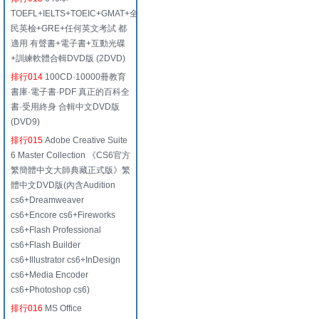
TOEFL+IELTS+TOEIC+GMAT+全
民英檢+GRE+任何英文考試 都
適用 有聲書+電子書+互動光碟
+訓練軟體合輯DVD版 (2DVD)
排行014
100CD·10000冊教育
書庫·電子書·PDF 真正的百科全
書·受用終身 合輯中文DVD版
(DVD9)
排行015
Adobe Creative Suite
6 Master Collection 《CS6官方
繁簡體中文大師典藏正式版》繁
體中文DVD版(內含Audition
cs6+Dreamweaver
cs6+Encore cs6+Fireworks
cs6+Flash Professional
cs6+Flash Builder
cs6+Illustrator cs6+InDesign
cs6+Media Encoder
cs6+Photoshop cs6)
排行016
MS Office