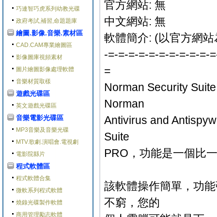
官方網站: 無
巧連智巧虎系列幼教光碟
中文網站: 無
政府考試,補習,命題題庫
繪圖.影像.音樂.素材區
軟體簡介: (以官方網站
CAD.CAM專業繪圖區
-=-=-=-=-=-=-=-=-=-=-=
影像圖庫視頻素材
=
圖片繪圖影像處理軟體
音樂材質取樣
Norman Securit
遊戲光碟區
Norman
英文遊戲光碟區
音樂電影光碟區
Antivirus and Antisp
MP3音樂及音樂光碟
Suite
MTV.歌劇.演唱會.電視劇
PRO，功能是一個比
電影院縣片
程式軟體區
程式軟體合集
該軟體操作簡單，功能
微軟系列程式軟體
不窮，您的
燒錄光碟製作軟體
商用管理勵志軟體