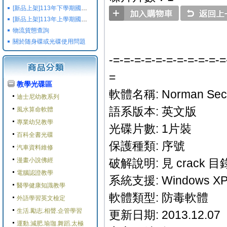
[新品上架]113年下學期國小國中高中命題光碟,校用卷,習作
[新品上架]113年上學期國小國中高中命題光碟,校用卷,習作
物流貨態查詢
關於随身碟或光碟使用問題
-=-=-=-=-=-=-=-=-=-=-=
=
教學光碟區
軟體名稱: Norman Securi
迪士尼幼教系列
語系版本: 英文版
風水算命軟體
專業幼兒教學
光碟片數: 1片裝
百科全書光碟
保護種類: 序號
汽車資料維修
漫畫小說佛經
破解說明: 見 crack 
電腦認證教學
系統支援: Windows XP/
醫學健康知識教學
軟體類型: 防毒軟體
外語學習英文檢定
生活.勵志.相聲.企管學習
更新日期: 2013.12.07
運動.減肥.瑜珈.舞蹈.太極