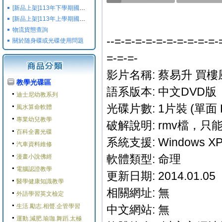
[新品上架]113年下學期國小國中高中命題光碟,校用卷,習作
[新品上架]113年上學期國小國中高中命題光碟,校用卷,習作
物流貨態查詢
--=-=-=-=-=-=-=-=-=-=-
關於随身碟或光碟使用問題
=-=-=-
影片名稱: 蔡易升 買
教學光碟區
語系版本: 中文DVD版
迪士尼幼教系列
光碟片數: 1片裝 (單面 
風水算命軟體
專業幼兒教學
破解說明: rmv檔，
百科全書光碟
系統支援: Windows XP/M
汽車資料維修
軟體類型: 命理
漫畫小說佛經
電腦認證教學
更新日期: 2014.01.05
醫學健康知識教學
相關網址: 無
外語學習英文檢定
生活.勵志.相聲.企管學習
中文網站: 無
運動.減肥.瑜珈.舞蹈.太極