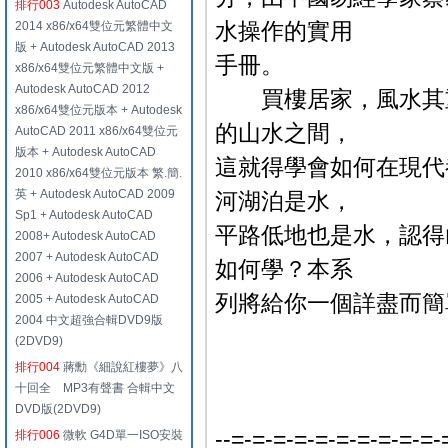
排行003
Autodesk AutoCAD
水操作的實用
2014 x86/x64雙位元繁體中文
版 + Autodesk AutoCAD 2013
手冊。
x86/x64雙位元繁體中文版 +
Autodesk AutoCAD 2012
買樓居家，風水其重
x86/x64雙位元版本 + Autodesk
的山水之間，
AutoCAD 2011 x86/x64雙位元
版本 + Autodesk AutoCAD
這就得學會如何在現代
2010 x86/x64雙位元版本 繁.簡.
英 + Autodesk AutoCAD 2009
河湖泊是水，
Sp1 + Autodesk AutoCAD
平路低地也是水，認得
2008+ Autodesk AutoCAD
2007 + Autodesk AutoCAD
如何學？本系
2006 + Autodesk AutoCAD
列將給你一個詳盡而簡
2005 + Autodesk AutoCAD
2004 中文超強合輯DVD9版
(2DVD9)
排行004
蔣勳《細說紅樓夢》八
十回全 MP3有聲書 合輯中文
DVD版(2DVD9)
--=-=-=-=-=-=-=-=-=-=-
排行006
微軟 G4D單一ISO安裝