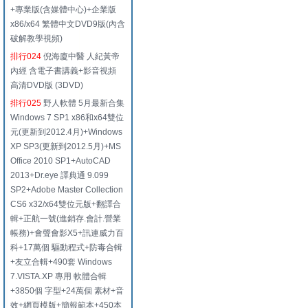
+專業版(含媒體中心)+企業版
x86/x64 繁體中文DVD9版(內含
破解教學視頻)
排行024
倪海廈中醫 人紀黃帝
內經 含電子書講義+影音視頻
高清DVD版 (3DVD)
排行025
野人軟體 5月最新合集
Windows 7 SP1 x86和x64雙位
元(更新到2012.4月)+Windows
XP SP3(更新到2012.5月)+MS
Office 2010 SP1+AutoCAD
2013+Dr.eye 譯典通 9.099
SP2+Adobe Master Collection
CS6 x32/x64雙位元版+翻譯合
輯+正航一號(進銷存.會計.營業
帳務)+會聲會影X5+訊連威力百
科+17萬個 驅動程式+防毒合輯
+友立合輯+490套 Windows
7.VISTA.XP 專用 軟體合輯
+3850個 字型+24萬個 素材+音
效+網頁模版+簡報範本+450本