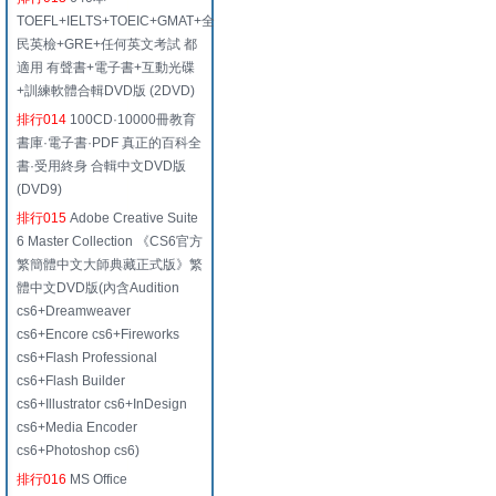
TOEFL+IELTS+TOEIC+GMAT+全
民英檢+GRE+任何英文考試 都
適用 有聲書+電子書+互動光碟
+訓練軟體合輯DVD版 (2DVD)
排行014
100CD·10000冊教育
書庫·電子書·PDF 真正的百科全
書·受用終身 合輯中文DVD版
(DVD9)
排行015
Adobe Creative Suite
6 Master Collection 《CS6官方
繁簡體中文大師典藏正式版》繁
體中文DVD版(內含Audition
cs6+Dreamweaver
cs6+Encore cs6+Fireworks
cs6+Flash Professional
cs6+Flash Builder
cs6+Illustrator cs6+InDesign
cs6+Media Encoder
cs6+Photoshop cs6)
排行016
MS Office