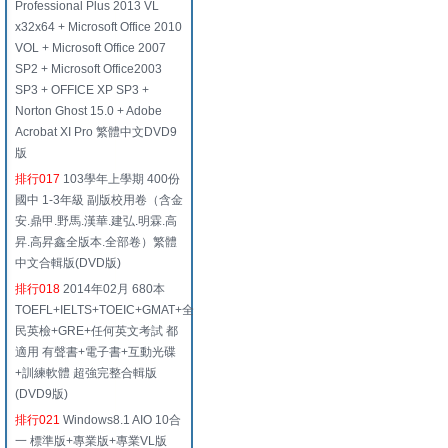
Professional Plus 2013 VL
x32x64 + Microsoft Office 2010
VOL + Microsoft Office 2007
SP2 + Microsoft Office2003
SP3 + OFFICE XP SP3 +
Norton Ghost 15.0 + Adobe
Acrobat XI Pro 繁體中文DVD9
版
排行017
103學年上學期 400份
國中 1-3年級 副版校用卷（含金
安.鼎甲.野馬.漢華.建弘.明霖.高
昇.高昇鑫全版本.全部卷）繁體
中文合輯版(DVD版)
排行018
2014年02月 680本
TOEFL+IELTS+TOEIC+GMAT+全
民英檢+GRE+任何英文考試 都
適用 有聲書+電子書+互動光碟
+訓練軟體 超強完整合輯版
(DVD9版)
排行021
Windows8.1 AIO 10合
一 標準版+專業版+專業VL版