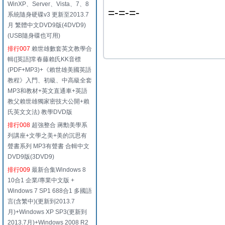
WinXP、Server、Vista、7、8
=-=-=-
系統隨身硬碟v3 更新至2013.7
月 繁體中文DVD9版(4DVD9)
(USB隨身碟也可用)
排行007
賴世雄數套英文教學合
輯([英語]常春藤賴氏KK音標
(PDF+MP3)+《賴世雄美國英語
教程》入門、初級、中高級全套
MP3和教材+英文直通車+英語
教父賴世雄獨家密技大公開+賴
氏英文文法) 教學DVD版
排行008
超強整合 蔣勳美學系
列講座+文學之美+美的沉思有
聲書系列 MP3有聲書 合輯中文
DVD9版(3DVD9)
排行009
最新合集Windows 8
10合1 企業/專業中文版 +
Windows 7 SP1 688合1 多國語
言(含繁中)(更新到2013.7
月)+Windows XP SP3(更新到
2013.7月)+Windows 2008 R2