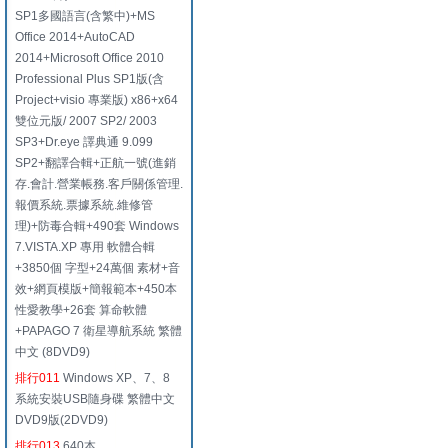
SP1多國語言(含繁中)+MS
Office 2014+AutoCAD
2014+Microsoft Office 2010
Professional Plus SP1版(含
Project+visio 專業版) x86+x64
雙位元版/ 2007 SP2/ 2003
SP3+Dr.eye 譯典通 9.099
SP2+翻譯合輯+正航一號(進銷
存.會計.營業帳務.客戶關係管理.
報價系統.票據系統.維修管
理)+防毒合輯+490套 Windows
7.VISTA.XP 專用 軟體合輯
+3850個 字型+24萬個 素材+音
效+網頁模版+簡報範本+450本
性愛教學+26套 算命軟體
+PAPAGO 7 衛星導航系統 繁體
中文 (8DVD9)
排行011
Windows XP、7、8
系統安裝USB隨身碟 繁體中文
DVD9版(2DVD9)
排行013
640本