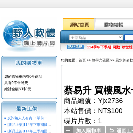
網站首頁
購物結帳
114學年下學期
蔣勳
賴世雄
您的位置：
首頁
>>
教學光碟區
>>
風水算命
您的購物車内有0件商品
共有0不含郵費
蔡易升 買樓風水
總計金額NT$0元
商品編號：Yjx2736
本站售價：NT$100
反詐騙人人有責 下單前一定要注意
碟片片數：1
[新品上架]114年下學期國小國中高中命題光碟,校用卷,習作
[新品上架]114年上學期國小國中高中命題光碟,校用卷,習作