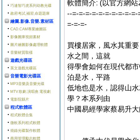
軟體簡介: (以官方網站
巧連智巧虎系列幼教光碟
--=-=-=-=-=-=-=-=-=-=-
政府考試,補習,命題題庫
繪圖.影像.音樂.素材區
=-=-=-
CAD.CAM專業繪圖區
影像圖庫視頻素材
買樓居家，風水其重要
圖片繪圖影像處理軟體
音樂材質取樣
水之間，這就
遊戲光碟區
得學會如何在現代都市
英文遊戲光碟區
泊是水，平路
音樂電影光碟區
MP3音樂及音樂光碟
低地也是水，認得山水
MTV.歌劇.演唱會.電視劇
學？本系列由
電影院縣片
程式軟體區
中國易經學家蔡易升大
程式軟體合集
微軟系列程式軟體
燒錄光碟製作軟體
商用管理勵志軟體