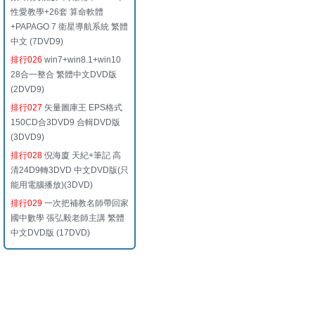
性愛教學+26套 算命軟體
+PAPAGO 7 衛星導航系統 繁體
中文 (7DVD9)
排行026
win7+win8.1+win10
28合一整合 繁體中文DVD版
(2DVD9)
排行027
矢量圖庫王 EPS格式
150CD合3DVD9 合輯DVD版
(3DVD9)
排行028
倪海廈 天紀+筆記 高
清24D9轉3DVD 中文DVD版(只
能用電腦播放)(3DVD)
排行029
一次把補教名師帶回家
國中數學 張弘毅老師主講 繁體
中文DVD版 (17DVD)