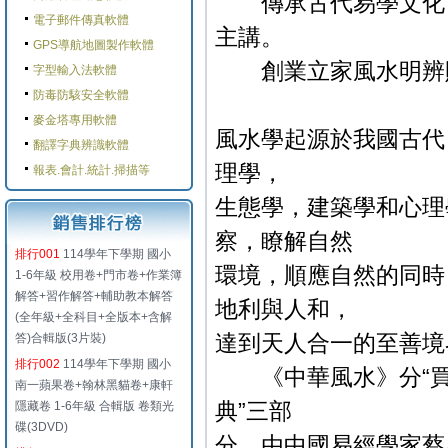
傳承古代易學文化，
電子郵件傳真軟體
主講。
GPS導航地圖製作軟體
創業立家風水明辨財
字型輸入法軟體
防毒防駭安全軟體
麥金塔專用軟體
風水學起源於我國古代
翻譯字典辨識軟體
理學，
報表.會計.統計.掃描等
生態學，建築學和心理
察，瞭解自然
排行001
114學年下學期 國小
環境，順應自然的同時
1-6年級 校用卷+門市卷+作業簿
解答+習作解答+輔助教本解答
地利與人和，
(全年級+全科目+全版本+含解
達到天人合一的至善
答)合輯版(3片裝)
排行002
114學年下學期 國小
《中華風水》分“買樓
南一蘋果卷+翰林黑貓卷+康軒
典”三部
隱藏卷 1-6年級 合輯版 卷類光
碟(3DVD)
分，由中國易經學家蔡