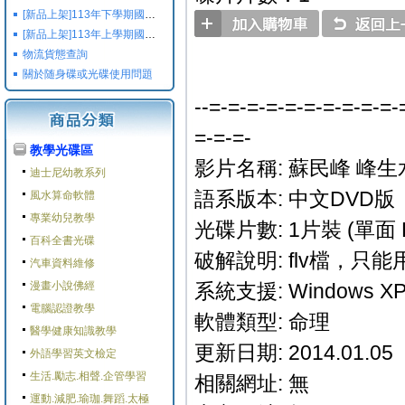
[新品上架]113年下學期國小國中高中命題光碟,校用卷,習作
[新品上架]113年上學期國小國中高中命題光碟,校用卷,習作
物流貨態查詢
關於随身碟或光碟使用問題
--=-=-=-=-=-=-=-=-=-=-
=-=-=-
教學光碟區
影片名稱: 蘇民峰 峰
迪士尼幼教系列
語系版本: 中文DVD版
風水算命軟體
專業幼兒教學
光碟片數: 1片裝 (單面 
百科全書光碟
破解說明: flv檔，只
汽車資料維修
漫畫小說佛經
系統支援: Windows XP/M
電腦認證教學
軟體類型: 命理
醫學健康知識教學
更新日期: 2014.01.05
外語學習英文檢定
生活.勵志.相聲.企管學習
相關網址: 無
運動.減肥.瑜珈.舞蹈.太極