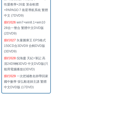
性愛教學+26套 算命軟體
+PAPAGO 7 衛星導航系統 繁體
中文 (7DVD9)
排行026
win7+win8.1+win10
28合一整合 繁體中文DVD版
(2DVD9)
排行027
矢量圖庫王 EPS格式
150CD合3DVD9 合輯DVD版
(3DVD9)
排行028
倪海廈 天紀+筆記 高
清24D9轉3DVD 中文DVD版(只
能用電腦播放)(3DVD)
排行029
一次把補教名師帶回家
國中數學 張弘毅老師主講 繁體
中文DVD版 (17DVD)