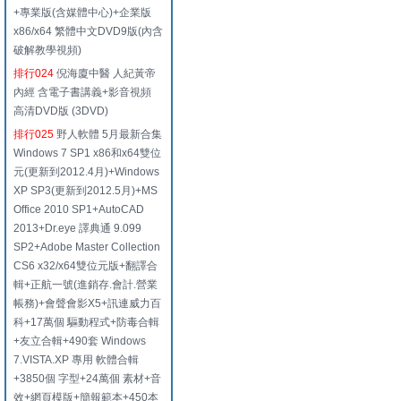
+專業版(含媒體中心)+企業版
x86/x64 繁體中文DVD9版(內含
破解教學視頻)
排行024
倪海廈中醫 人紀黃帝
內經 含電子書講義+影音視頻
高清DVD版 (3DVD)
排行025
野人軟體 5月最新合集
Windows 7 SP1 x86和x64雙位
元(更新到2012.4月)+Windows
XP SP3(更新到2012.5月)+MS
Office 2010 SP1+AutoCAD
2013+Dr.eye 譯典通 9.099
SP2+Adobe Master Collection
CS6 x32/x64雙位元版+翻譯合
輯+正航一號(進銷存.會計.營業
帳務)+會聲會影X5+訊連威力百
科+17萬個 驅動程式+防毒合輯
+友立合輯+490套 Windows
7.VISTA.XP 專用 軟體合輯
+3850個 字型+24萬個 素材+音
效+網頁模版+簡報範本+450本