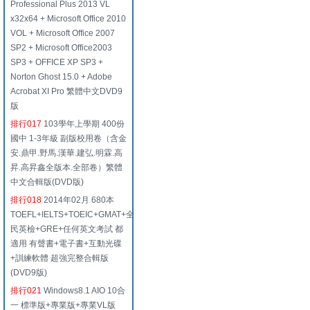
Professional Plus 2013 VL
x32x64 + Microsoft Office 2010
VOL + Microsoft Office 2007
SP2 + Microsoft Office2003
SP3 + OFFICE XP SP3 +
Norton Ghost 15.0 + Adobe
Acrobat XI Pro 繁體中文DVD9
版
排行017
103學年上學期 400份
國中 1-3年級 副版校用卷（含金
安.鼎甲.野馬.漢華.建弘.明霖.高
昇.高昇鑫全版本.全部卷）繁體
中文合輯版(DVD版)
排行018
2014年02月 680本
TOEFL+IELTS+TOEIC+GMAT+全
民英檢+GRE+任何英文考試 都
適用 有聲書+電子書+互動光碟
+訓練軟體 超強完整合輯版
(DVD9版)
排行021
Windows8.1 AIO 10合
一 標準版+專業版+專業VL版