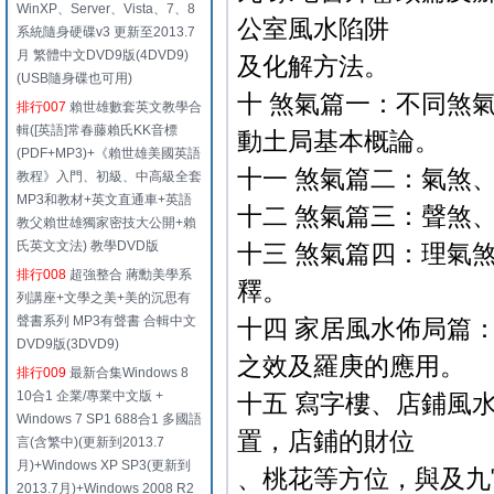
WinXP、Server、Vista、7、8
公室風水陷阱
系統隨身硬碟v3 更新至2013.7
月 繁體中文DVD9版(4DVD9)
及化解方法。
(USB隨身碟也可用)
十 煞氣篇一：不同煞
排行007
賴世雄數套英文教學合
輯([英語]常春藤賴氏KK音標
動土局基本概論。
(PDF+MP3)+《賴世雄美國英語
十一 煞氣篇二：氣煞
教程》入門、初級、中高級全套
MP3和教材+英文直通車+英語
十二 煞氣篇三：聲煞
教父賴世雄獨家密技大公開+賴
氏英文文法) 教學DVD版
十三 煞氣篇四：理氣
排行008
超強整合 蔣勳美學系
釋。
列講座+文學之美+美的沉思有
聲書系列 MP3有聲書 合輯中文
十四 家居風水佈局篇
DVD9版(3DVD9)
之效及羅庚的應用。
排行009
最新合集Windows 8
10合1 企業/專業中文版 +
十五 寫字樓、店鋪風
Windows 7 SP1 688合1 多國語
置，店鋪的財位
言(含繁中)(更新到2013.7
月)+Windows XP SP3(更新到
、桃花等方位，與及九
2013.7月)+Windows 2008 R2