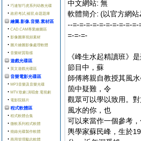
中文網站: 無
巧連智巧虎系列幼教光碟
軟體簡介: (以官方網站
政府考試,補習,命題題庫
繪圖.影像.音樂.素材區
--=-=-=-=-=-=-=-=-=-=-
CAD.CAM專業繪圖區
=-=-=-
影像圖庫視頻素材
圖片繪圖影像處理軟體
音樂材質取樣
《峰生水起精讀班》是
遊戲光碟區
節目中，蘇
英文遊戲光碟區
音樂電影光碟區
師傅將親自教授其風水
MP3音樂及音樂光碟
箇中疑難，令
MTV.歌劇.演唱會.電視劇
觀眾可以學以致用。對
電影院縣片
程式軟體區
風水的你，也
程式軟體合集
可以來當作一個參考，
微軟系列程式軟體
輿學家蘇民峰，生於1
燒錄光碟製作軟體
商用管理勵志軟體