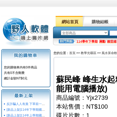
網站首頁
購物結帳
114學年下學期
蔣勳
賴世雄
您的位置：
首頁
>>
教學光碟區
>>
風水算命
您的購物車内有0件商品
共有0不含郵費
蘇民峰 峰生水起
總計金額NT$0元
能用電腦播放)
商品編號：Yjx2739
反詐騙人人有責 下單前一定要注意
本站售價：NT$100
[新品上架]114年下學期國小國中高中命題光碟,校用卷,習作
碟片片數：1
[新品上架]114年上學期國小國中高中命題光碟,校用卷,習作