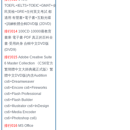
TOEFL+IELTS+TOEIC+GMAT+全
民英檢+GRE+任何英文考試 都
適用 有聲書+電子書+互動光碟
+訓練軟體合輯DVD版 (2DVD)
排行014
100CD·10000冊教育
書庫·電子書·PDF 真正的百科全
書·受用終身 合輯中文DVD版
(DVD9)
排行015
Adobe Creative Suite
6 Master Collection 《CS6官方
繁簡體中文大師典藏正式版》繁
體中文DVD版(內含Audition
cs6+Dreamweaver
cs6+Encore cs6+Fireworks
cs6+Flash Professional
cs6+Flash Builder
cs6+Illustrator cs6+InDesign
cs6+Media Encoder
cs6+Photoshop cs6)
排行016
MS Office