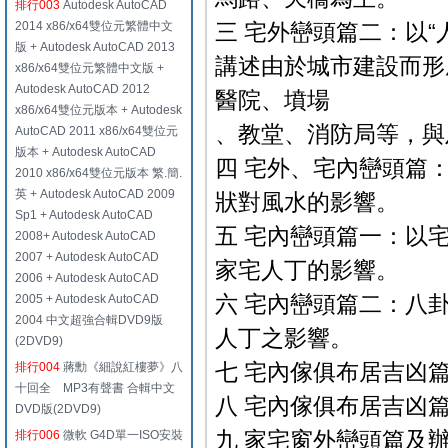
排行003
Autodesk AutoCAD
2014 x86/x64雙位元繁體中文
三 宅外巒頭篇二：以“
版 + Autodesk AutoCAD 2013
講述由於城市建設而形
x86/x64雙位元繁體中文版 +
Autodesk AutoCAD 2012
醫院、墳場
x86/x64雙位元版本 + Autodesk
、教堂、消防局等，與
AutoCAD 2011 x86/x64雙位元
版本 + Autodesk AutoCAD
四 宅外、宅內巒頭篇
2010 x86/x64雙位元版本 繁.簡.
英 + Autodesk AutoCAD 2009
狀對風水的影響。
Sp1 + Autodesk AutoCAD
五 宅內巒頭篇一：以
2008+ Autodesk AutoCAD
2007 + Autodesk AutoCAD
家宅人丁的影響。
2006 + Autodesk AutoCAD
六 宅內巒頭篇二：八
2005 + Autodesk AutoCAD
2004 中文超強合輯DVD9版
人丁之影響。
(2DVD9)
七 宅內傢俱布居吉凶
排行004
蔣勳《細說紅樓夢》八
十回全 MP3有聲書 合輯中文
八 宅內傢俱布居吉凶
DVD版(2DVD9)
九 家宅窗外巒頭篇及
排行006
微軟 G4D單一ISO安裝