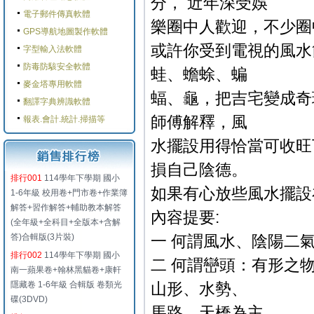
分， 近年深受娛
電子郵件傳真軟體
樂圈中人歡迎，不少圈
GPS導航地圖製作軟體
或許你受到電視的風水
字型輸入法軟體
防毒防駭安全軟體
蛙、蟾蜍、蝙
麥金塔專用軟體
蝠、龜，把吉宅變成奇
翻譯字典辨識軟體
師傅解釋，風
報表.會計.統計.掃描等
水擺設用得恰當可收旺
損自己陰德。
排行001
114學年下學期 國小
如果有心放些風水擺設
1-6年級 校用卷+門市卷+作業簿
解答+習作解答+輔助教本解答
內容提要:
(全年級+全科目+全版本+含解
答)合輯版(3片裝)
一 何謂風水、陰陽二
排行002
114學年下學期 國小
二 何謂巒頭：有形之
南一蘋果卷+翰林黑貓卷+康軒
隱藏卷 1-6年級 合輯版 卷類光
山形、水勢、
碟(3DVD)
馬路、天橋為主。