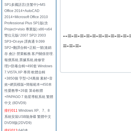
SP1多國語言(含繁中)+MS
Office 2014+AutoCAD
2014+Microsoft Office 2010
Professional Plus SP1版(含
Project+visio 專業版) x86+x64
--=-=-=-=-=-=-=-=-=-=-
雙位元版/ 2007 SP2/ 2003
SP3+Dr.eye 譯典通 9.099
=-=-=-
SP2+翻譯合輯+正航一號(進銷
存.會計.營業帳務.客戶關係管理.
報價系統.票據系統.維修管
理)+防毒合輯+490套 Windows
7.VISTA.XP 專用 軟體合輯
+3850個 字型+24萬個 素材+音
效+網頁模版+簡報範本+450本
性愛教學+26套 算命軟體
+PAPAGO 7 衛星導航系統 繁體
中文 (8DVD9)
排行011
Windows XP、7、8
系統安裝USB隨身碟 繁體中文
DVD9版(2DVD9)
排行013
640本