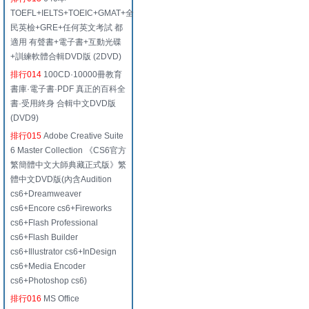
TOEFL+IELTS+TOEIC+GMAT+全
民英檢+GRE+任何英文考試 都
適用 有聲書+電子書+互動光碟
+訓練軟體合輯DVD版 (2DVD)
排行014
100CD·10000冊教育
書庫·電子書·PDF 真正的百科全
書·受用終身 合輯中文DVD版
(DVD9)
排行015
Adobe Creative Suite
6 Master Collection 《CS6官方
繁簡體中文大師典藏正式版》繁
體中文DVD版(內含Audition
cs6+Dreamweaver
cs6+Encore cs6+Fireworks
cs6+Flash Professional
cs6+Flash Builder
cs6+Illustrator cs6+InDesign
cs6+Media Encoder
cs6+Photoshop cs6)
排行016
MS Office