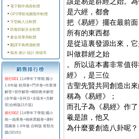
該是易是群經之始。為
電子郵件傳真軟體
是六經，都會
GPS導航地圖製作軟體
把《易經》擺在最前面
字型輸入法軟體
防毒防駭安全軟體
所有的東西都
麥金塔專用軟體
是從這裏發源出來，它
翻譯字典辨識軟體
叫做群經之始
報表.會計.統計.掃描等
。所以這本書非常值得
經》，是三位
排行001
114學年下學期 國小
古聖先賢共同創造出來
1-6年級 校用卷+門市卷+作業簿
解答+習作解答+輔助教本解答
稱為《易經》；
(全年級+全科目+全版本+含解
答)合輯版(3片裝)
而孔子為《易經》作了
排行002
114學年下學期 國小
羲是誰，他又
南一蘋果卷+翰林黑貓卷+康軒
隱藏卷 1-6年級 合輯版 卷類光
為什麼要創造八卦呢？
碟(3DVD)