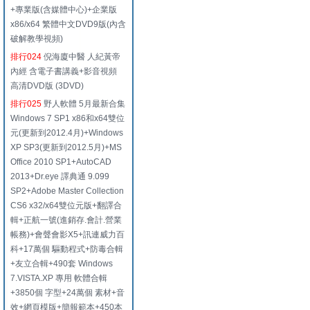
+專業版(含媒體中心)+企業版
x86/x64 繁體中文DVD9版(內含
破解教學視頻)
排行024
倪海廈中醫 人紀黃帝
內經 含電子書講義+影音視頻
高清DVD版 (3DVD)
排行025
野人軟體 5月最新合集
Windows 7 SP1 x86和x64雙位
元(更新到2012.4月)+Windows
XP SP3(更新到2012.5月)+MS
Office 2010 SP1+AutoCAD
2013+Dr.eye 譯典通 9.099
SP2+Adobe Master Collection
CS6 x32/x64雙位元版+翻譯合
輯+正航一號(進銷存.會計.營業
帳務)+會聲會影X5+訊連威力百
科+17萬個 驅動程式+防毒合輯
+友立合輯+490套 Windows
7.VISTA.XP 專用 軟體合輯
+3850個 字型+24萬個 素材+音
效+網頁模版+簡報範本+450本