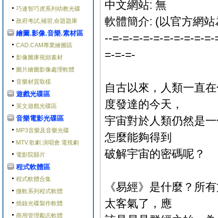
中文網站: 無
巧連智巧虎系列幼教光碟
軟體簡介: (以官方網站
政府考試,補習,命題題庫
繪圖.影像.音樂.素材區
--=-=-=-=-=-=-=-=-=-=-
CAD.CAM專業繪圖區
=-=-=-
影像圖庫視頻素材
圖片繪圖影像處理軟體
音樂材質取樣
自古以來，人類一直在
遊戲光碟區
度發達的今天，
英文遊戲光碟區
音樂電影光碟區
宇宙對於人類仍然是一
MP3音樂及音樂光碟
怎麼能夠得到
MTV.歌劇.演唱會.電視劇
破解宇宙的密碼呢？
電影院縣片
程式軟體區
程式軟體合集
《易經》是什麼？所有
微軟系列程式軟體
太客氣了，應
燒錄光碟製作軟體
商用管理勵志軟體