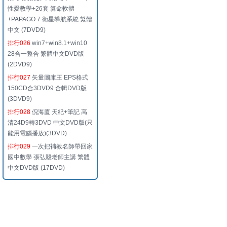
性愛教學+26套 算命軟體
+PAPAGO 7 衛星導航系統 繁體
中文 (7DVD9)
排行026
win7+win8.1+win10
28合一整合 繁體中文DVD版
(2DVD9)
排行027
矢量圖庫王 EPS格式
150CD合3DVD9 合輯DVD版
(3DVD9)
排行028
倪海廈 天紀+筆記 高
清24D9轉3DVD 中文DVD版(只
能用電腦播放)(3DVD)
排行029
一次把補教名師帶回家
國中數學 張弘毅老師主講 繁體
中文DVD版 (17DVD)