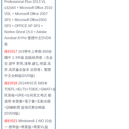
Professional Plus 2013 VL
x32x64 + Microsoft Office 2010
VOL + Microsoft Office 2007
SP2 + Microsoft Office2003
SP3 + OFFICE XP SP3 +
Norton Ghost 15.0 + Adobe
Acrobat XI Pro 繁體中文DVD9
版
排行017
103學年上學期 400份
國中 1-3年級 副版校用卷（含金
安.鼎甲.野馬.漢華.建弘.明霖.高
昇.高昇鑫全版本.全部卷）繁體
中文合輯版(DVD版)
排行018
2014年02月 680本
TOEFL+IELTS+TOEIC+GMAT+全
民英檢+GRE+任何英文考試 都
適用 有聲書+電子書+互動光碟
+訓練軟體 超強完整合輯版
(DVD9版)
排行021
Windows8.1 AIO 10合
一 標準版+專業版+專業VL版