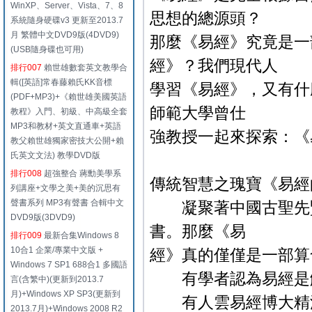
WinXP、Server、Vista、7、8
思想的總源頭？
系統隨身硬碟v3 更新至2013.7
月 繁體中文DVD9版(4DVD9)
那麼《易經》究竟是一
(USB隨身碟也可用)
經》？我們現代人
排行007
賴世雄數套英文教學合
輯([英語]常春藤賴氏KK音標
學習《易經》，又有什
(PDF+MP3)+《賴世雄美國英語
師範大學曾仕
教程》入門、初級、中高級全套
MP3和教材+英文直通車+英語
強教授一起來探索：《
教父賴世雄獨家密技大公開+賴
氏英文文法) 教學DVD版
排行008
超強整合 蔣勳美學系
傳統智慧之瑰寶《易經
列講座+文學之美+美的沉思有
聲書系列 MP3有聲書 合輯中文
凝聚著中國古聖先賢
DVD9版(3DVD9)
書。那麼《易
排行009
最新合集Windows 8
10合1 企業/專業中文版 +
經》真的僅僅是一部算
Windows 7 SP1 688合1 多國語
有學者認為易經是解
言(含繁中)(更新到2013.7
月)+Windows XP SP3(更新到
有人雲易經博大精深
2013.7月)+Windows 2008 R2