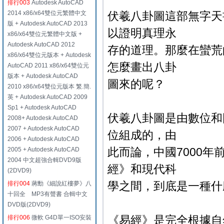
排行003
Autodesk AutoCAD
2014 x86/x64雙位元繁體中文
伏羲八卦圖這部無字天
版 + Autodesk AutoCAD 2013
以證明真理永
x86/x64雙位元繁體中文版 +
Autodesk AutoCAD 2012
存的道理。那麼在蠻荒
x86/x64雙位元版本 + Autodesk
怎麼畫出八卦
AutoCAD 2011 x86/x64雙位元
版本 + Autodesk AutoCAD
圖來的呢？
2010 x86/x64雙位元版本 繁.簡.
英 + Autodesk AutoCAD 2009
Sp1 + Autodesk AutoCAD
伏羲八卦圖是由數位和
2008+ Autodesk AutoCAD
2007 + Autodesk AutoCAD
位組成的，由
2006 + Autodesk AutoCAD
此而論，中國7000
2005 + Autodesk AutoCAD
2004 中文超強合輯DVD9版
經》和現代科
(2DVD9)
學之間，到底是一種什
排行004
蔣勳《細說紅樓夢》八
十回全 MP3有聲書 合輯中文
DVD版(2DVD9)
《易經》是完全根據自
排行006
微軟 G4D單一ISO安裝