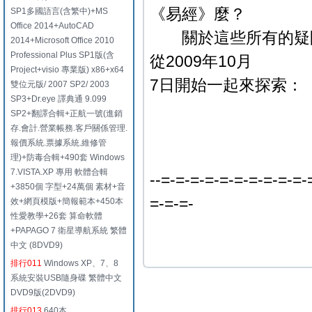
《易經》麼？
SP1多國語言(含繁中)+MS
Office 2014+AutoCAD
關於這些所有的疑問
2014+Microsoft Office 2010
Professional Plus SP1版(含
從2009年10月
Project+visio 專業版) x86+x64
7日開始一起來探索：
雙位元版/ 2007 SP2/ 2003
SP3+Dr.eye 譯典通 9.099
SP2+翻譯合輯+正航一號(進銷
存.會計.營業帳務.客戶關係管理.
報價系統.票據系統.維修管
理)+防毒合輯+490套 Windows
7.VISTA.XP 專用 軟體合輯
--=-=-=-=-=-=-=-=-=-=-
+3850個 字型+24萬個 素材+音
=-=-=-
效+網頁模版+簡報範本+450本
性愛教學+26套 算命軟體
+PAPAGO 7 衛星導航系統 繁體
中文 (8DVD9)
排行011
Windows XP、7、8
系統安裝USB隨身碟 繁體中文
DVD9版(2DVD9)
排行013
640本