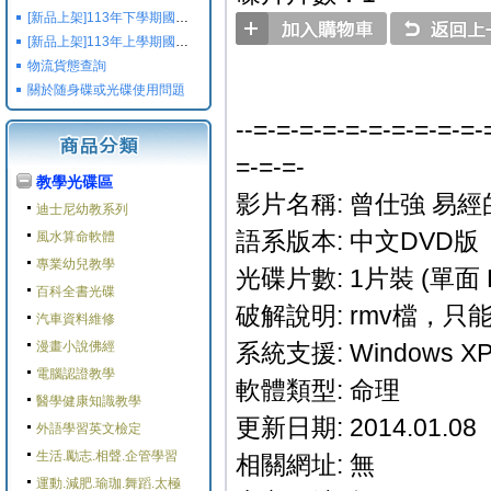
[新品上架]113年下學期國小國中高中命題光碟,校用卷,習作
[新品上架]113年上學期國小國中高中命題光碟,校用卷,習作
物流貨態查詢
關於随身碟或光碟使用問題
--=-=-=-=-=-=-=-=-=-=-
=-=-=-
教學光碟區
影片名稱: 曾仕強 易
迪士尼幼教系列
語系版本: 中文DVD版
風水算命軟體
專業幼兒教學
光碟片數: 1片裝 (單面 
百科全書光碟
破解說明: rmv檔，
汽車資料維修
漫畫小說佛經
系統支援: Windows XP/M
電腦認證教學
軟體類型: 命理
醫學健康知識教學
更新日期: 2014.01.08
外語學習英文檢定
生活.勵志.相聲.企管學習
相關網址: 無
運動.減肥.瑜珈.舞蹈.太極