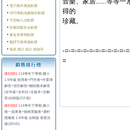
音樂、家居......
電子郵件傳真軟體
得的
GPS導航地圖製作軟體
珍藏。
字型輸入法軟體
防毒防駭安全軟體
麥金塔專用軟體
翻譯字典辨識軟體
-=-=-=-=-=-=-=-=-=-=-=
報表.會計.統計.掃描等
=
排行001
114學年下學期 國小
1-6年級 校用卷+門市卷+作業簿
解答+習作解答+輔助教本解答
(全年級+全科目+全版本+含解
答)合輯版(3片裝)
排行002
114學年下學期 國小
南一蘋果卷+翰林黑貓卷+康軒
隱藏卷 1-6年級 合輯版 卷類光
碟(3DVD)