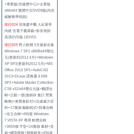
+專業版(含媒體中心)+企業版
x86/x64 繁體中文DVD9版(內含
破解教學視頻)
排行024
倪海廈中醫 人紀黃帝
內經 含電子書講義+影音視頻
高清DVD版 (3DVD)
排行025
野人軟體 5月最新合集
Windows 7 SP1 x86和x64雙位
元(更新到2012.4月)+Windows
XP SP3(更新到2012.5月)+MS
Office 2010 SP1+AutoCAD
2013+Dr.eye 譯典通 9.099
SP2+Adobe Master Collection
CS6 x32/x64雙位元版+翻譯合
輯+正航一號(進銷存.會計.營業
帳務)+會聲會影X5+訊連威力百
科+17萬個 驅動程式+防毒合輯
+友立合輯+490套 Windows
7.VISTA.XP 專用 軟體合輯
+3850個 字型+24萬個 素材+音
效+網頁模版+簡報範本+450本