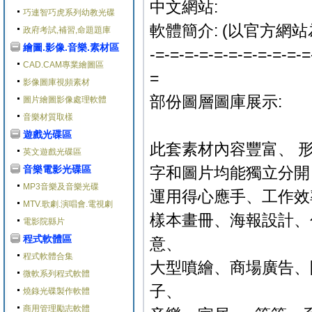
中文網站:
巧連智巧虎系列幼教光碟
軟體簡介: (以官方網站
政府考試,補習,命題題庫
繪圖.影像.音樂.素材區
-=-=-=-=-=-=-=-=-=-=-=
CAD.CAM專業繪圖區
=
影像圖庫視頻素材
部份圖層圖庫展示:
圖片繪圖影像處理軟體
音樂材質取樣
遊戲光碟區
此套素材內容豐富、 
英文遊戲光碟區
音樂電影光碟區
字和圖片均能獨立分開
MP3音樂及音樂光碟
運用得心應手、工作效
MTV.歌劇.演唱會.電視劇
樣本畫冊、海報設計、
電影院縣片
程式軟體區
意、
程式軟體合集
大型噴繪、商場廣告、
微軟系列程式軟體
子、
燒錄光碟製作軟體
商用管理勵志軟體