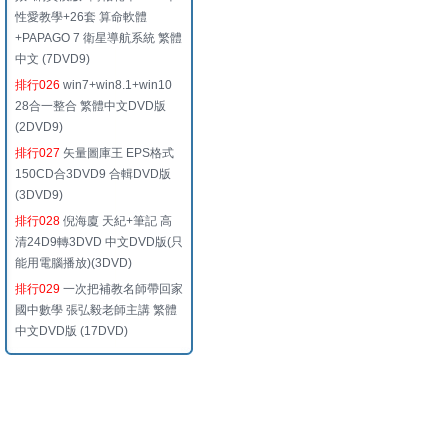
性愛教學+26套 算命軟體
+PAPAGO 7 衛星導航系統 繁體
中文 (7DVD9)
排行026
win7+win8.1+win10
28合一整合 繁體中文DVD版
(2DVD9)
排行027
矢量圖庫王 EPS格式
150CD合3DVD9 合輯DVD版
(3DVD9)
排行028
倪海廈 天紀+筆記 高
清24D9轉3DVD 中文DVD版(只
能用電腦播放)(3DVD)
排行029
一次把補教名師帶回家
國中數學 張弘毅老師主講 繁體
中文DVD版 (17DVD)