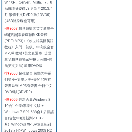
WinXP、Server、Vista、7、8
系統隨身硬碟v3 更新至2013.7
月 繁體中文DVD9版(4DVD9)
(USB隨身碟也可用)
排行007
賴世雄數套英文教學合
輯([英語]常春藤賴氏KK音標
(PDF+MP3)+《賴世雄美國英語
教程》入門、初級、中高級全套
MP3和教材+英文直通車+英語
教父賴世雄獨家密技大公開+賴
氏英文文法) 教學DVD版
排行008
超強整合 蔣勳美學系
列講座+文學之美+美的沉思有
聲書系列 MP3有聲書 合輯中文
DVD9版(3DVD9)
排行009
最新合集Windows 8
10合1 企業/專業中文版 +
Windows 7 SP1 688合1 多國語
言(含繁中)(更新到2013.7
月)+Windows XP SP3(更新到
2013.7月)+Windows 2008 R2