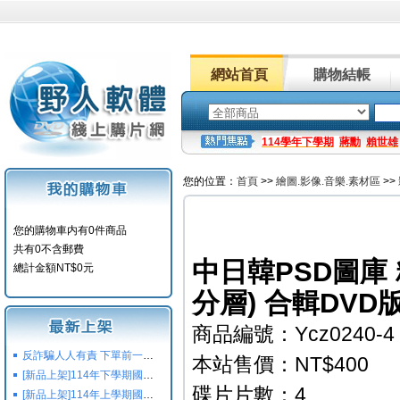
網站首頁
購物結帳
114學年下學期
蔣勳
賴世雄
您的位置：
首頁
>>
繪圖.影像.音樂.素材區
>>
您的購物車内有0件商品
共有0不含郵費
中日韓PSD圖庫 
總計金額NT$0元
分層) 合輯DVD版
商品編號：Ycz0240-4
反詐騙人人有責 下單前一定要注意
本站售價：NT$400
[新品上架]114年下學期國小國中高中命題光碟,校用卷,習作
碟片片數：4
[新品上架]114年上學期國小國中高中命題光碟,校用卷,習作