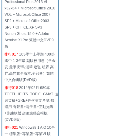
Professional Plus 2013 VL
x32x64 + Microsoft Office 2010
VOL + Microsoft Office 2007
SP2 + Microsoft Office2003
SP3 + OFFICE XP SP3 +
Norton Ghost 15.0 + Adobe
Acrobat XI Pro 繁體中文DVD9
版
排行017
103學年上學期 400份
國中 1-3年級 副版校用卷（含金
安.鼎甲.野馬.漢華.建弘.明霖.高
昇.高昇鑫全版本.全部卷）繁體
中文合輯版(DVD版)
排行018
2014年02月 680本
TOEFL+IELTS+TOEIC+GMAT+全
民英檢+GRE+任何英文考試 都
適用 有聲書+電子書+互動光碟
+訓練軟體 超強完整合輯版
(DVD9版)
排行021
Windows8.1 AIO 10合
一 標準版+專業版+專業VL版