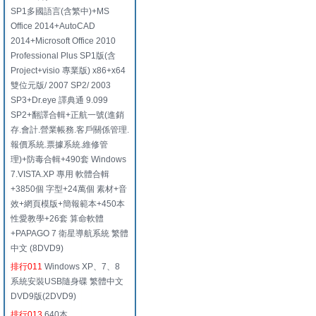
SP1多國語言(含繁中)+MS
Office 2014+AutoCAD
2014+Microsoft Office 2010
Professional Plus SP1版(含
Project+visio 專業版) x86+x64
雙位元版/ 2007 SP2/ 2003
SP3+Dr.eye 譯典通 9.099
SP2+翻譯合輯+正航一號(進銷
存.會計.營業帳務.客戶關係管理.
報價系統.票據系統.維修管
理)+防毒合輯+490套 Windows
7.VISTA.XP 專用 軟體合輯
+3850個 字型+24萬個 素材+音
效+網頁模版+簡報範本+450本
性愛教學+26套 算命軟體
+PAPAGO 7 衛星導航系統 繁體
中文 (8DVD9)
排行011
Windows XP、7、8
系統安裝USB隨身碟 繁體中文
DVD9版(2DVD9)
排行013
640本