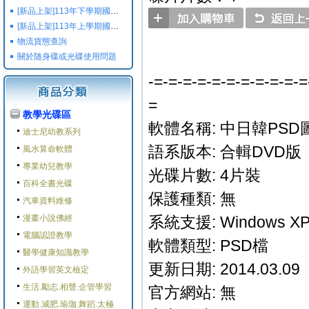
[新品上架]113年下學期國小國中高中命題光碟,校用卷,習作
[新品上架]113年上學期國小國中高中命題光碟,校用卷,習作
物流貨態查詢
關於随身碟或光碟使用問題
-=-=-=-=-=-=-=-=-=-=-=
=
教學光碟區
軟體名稱: 中日韓PSD
迪士尼幼教系列
語系版本: 合輯DVD版
風水算命軟體
專業幼兒教學
光碟片數: 4片裝
百科全書光碟
保護種類: 無
汽車資料維修
漫畫小說佛經
系統支援: Windows XP/
電腦認證教學
軟體類型: PSD檔
醫學健康知識教學
更新日期: 2014.03.09
外語學習英文檢定
生活.勵志.相聲.企管學習
官方網站: 無
運動.減肥.瑜珈.舞蹈.太極