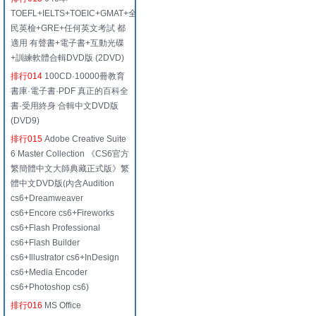
TOEFL+IELTS+TOEIC+GMAT+全
民英檢+GRE+任何英文考試 都
適用 有聲書+電子書+互動光碟
+訓練軟體合輯DVD版 (2DVD)
排行014
100CD·10000冊教育
書庫·電子書·PDF 真正的百科全
書·受用終身 合輯中文DVD版
(DVD9)
排行015
Adobe Creative Suite
6 Master Collection 《CS6官方
繁簡體中文大師典藏正式版》繁
體中文DVD版(內含Audition
cs6+Dreamweaver
cs6+Encore cs6+Fireworks
cs6+Flash Professional
cs6+Flash Builder
cs6+Illustrator cs6+InDesign
cs6+Media Encoder
cs6+Photoshop cs6)
排行016
MS Office