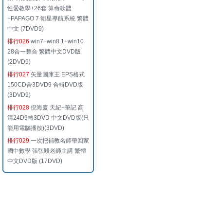
性愛教學+26套 算命軟體
+PAPAGO 7 衛星導航系統 繁體
中文 (7DVD9)
排行026
win7+win8.1+win10
28合一整合 繁體中文DVD版
(2DVD9)
排行027
矢量圖庫王 EPS格式
150CD合3DVD9 合輯DVD版
(3DVD9)
排行028
倪海廈 天紀+筆記 高
清24D9轉3DVD 中文DVD版(只
能用電腦播放)(3DVD)
排行029
一次把補教名師帶回家
國中數學 張弘毅老師主講 繁體
中文DVD版 (17DVD)