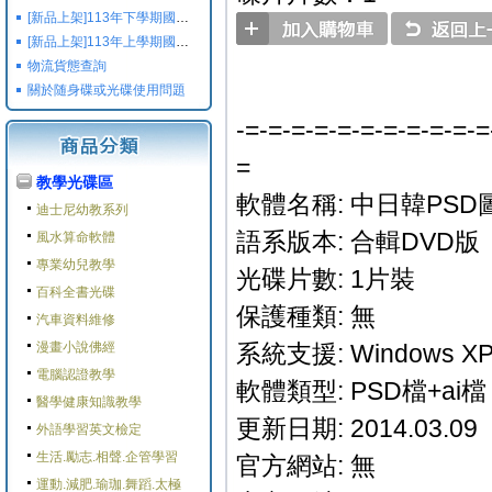
[新品上架]113年下學期國小國中高中命題光碟,校用卷,習作
[新品上架]113年上學期國小國中高中命題光碟,校用卷,習作
物流貨態查詢
關於随身碟或光碟使用問題
-=-=-=-=-=-=-=-=-=-=-=
=
教學光碟區
軟體名稱: 中日韓PSD
迪士尼幼教系列
語系版本: 合輯DVD版
風水算命軟體
專業幼兒教學
光碟片數: 1片裝
百科全書光碟
保護種類: 無
汽車資料維修
漫畫小說佛經
系統支援: Windows XP/
電腦認證教學
軟體類型: PSD檔+ai檔
醫學健康知識教學
更新日期: 2014.03.09
外語學習英文檢定
生活.勵志.相聲.企管學習
官方網站: 無
運動.減肥.瑜珈.舞蹈.太極