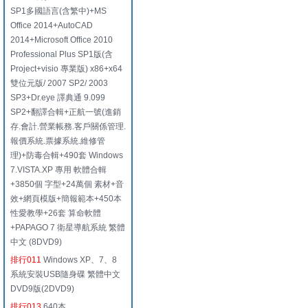
SP1多國語言(含繁中)+MS
Office 2014+AutoCAD
2014+Microsoft Office 2010
Professional Plus SP1版(含
Project+visio 專業版) x86+x64
雙位元版/ 2007 SP2/ 2003
SP3+Dr.eye 譯典通 9.099
SP2+翻譯合輯+正航一號(進銷
存.會計.營業帳務.客戶關係管理.
報價系統.票據系統.維修管
理)+防毒合輯+490套 Windows
7.VISTA.XP 專用 軟體合輯
+3850個 字型+24萬個 素材+音
效+網頁模版+簡報範本+450本
性愛教學+26套 算命軟體
+PAPAGO 7 衛星導航系統 繁體
中文 (8DVD9)
排行011
Windows XP、7、8
系統安裝USB隨身碟 繁體中文
DVD9版(2DVD9)
排行013
640本