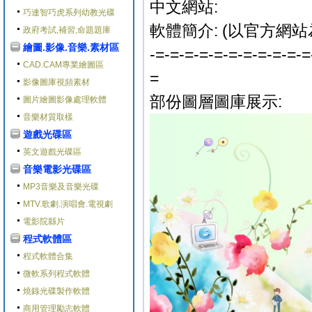
中文網站:
巧連智巧虎系列幼教光碟
軟體簡介: (以官方網站
政府考試,補習,命題題庫
繪圖.影像.音樂.素材區
-=-=-=-=-=-=-=-=-=-=-=
CAD.CAM專業繪圖區
=
影像圖庫視頻素材
部份圖層圖庫展示:
圖片繪圖影像處理軟體
音樂材質取樣
遊戲光碟區
英文遊戲光碟區
音樂電影光碟區
MP3音樂及音樂光碟
MTV.歌劇.演唱會.電視劇
電影院縣片
程式軟體區
程式軟體合集
微軟系列程式軟體
燒錄光碟製作軟體
商用管理勵志軟體