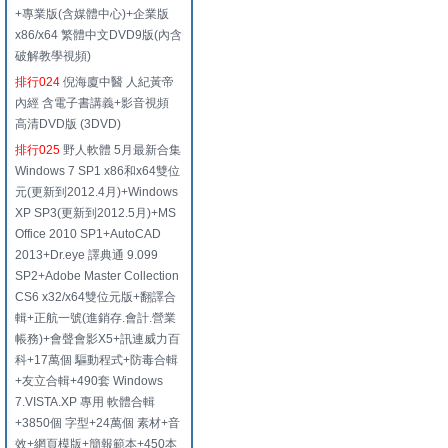
+專業版(含媒體中心)+企業版
x86/x64 繁體中文DVD9版(內含
破解教學視頻)
排行024
倪海廈中醫 人紀黃帝
內經 含電子書講義+影音視頻
高清DVD版 (3DVD)
排行025
野人軟體 5月最新合集
Windows 7 SP1 x86和x64雙位
元(更新到2012.4月)+Windows
XP SP3(更新到2012.5月)+MS
Office 2010 SP1+AutoCAD
2013+Dr.eye 譯典通 9.099
SP2+Adobe Master Collection
CS6 x32/x64雙位元版+翻譯合
輯+正航一號(進銷存.會計.營業
帳務)+會聲會影X5+訊連威力百
科+17萬個 驅動程式+防毒合輯
+友立合輯+490套 Windows
7.VISTA.XP 專用 軟體合輯
+3850個 字型+24萬個 素材+音
效+網頁模版+簡報範本+450本