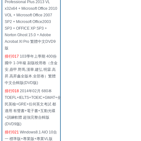
Professional Plus 2013 VL
x32x64 + Microsoft Office 2010
VOL + Microsoft Office 2007
SP2 + Microsoft Office2003
SP3 + OFFICE XP SP3 +
Norton Ghost 15.0 + Adobe
Acrobat XI Pro 繁體中文DVD9
版
排行017
103學年上學期 400份
國中 1-3年級 副版校用卷（含金
安.鼎甲.野馬.漢華.建弘.明霖.高
昇.高昇鑫全版本.全部卷）繁體
中文合輯版(DVD版)
排行018
2014年02月 680本
TOEFL+IELTS+TOEIC+GMAT+全
民英檢+GRE+任何英文考試 都
適用 有聲書+電子書+互動光碟
+訓練軟體 超強完整合輯版
(DVD9版)
排行021
Windows8.1 AIO 10合
一 標準版+專業版+專業VL版