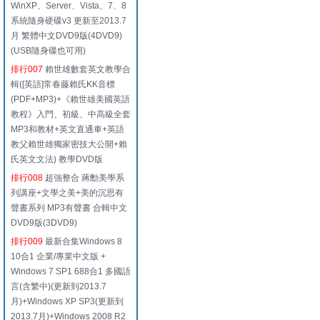
WinXP、Server、Vista、7、8
系統隨身硬碟v3 更新至2013.7
月 繁體中文DVD9版(4DVD9)
(USB隨身碟也可用)
排行007
賴世雄數套英文教學合
輯([英語]常春藤賴氏KK音標
(PDF+MP3)+《賴世雄美國英語
教程》入門、初級、中高級全套
MP3和教材+英文直通車+英語
教父賴世雄獨家密技大公開+賴
氏英文文法) 教學DVD版
排行008
超強整合 蔣勳美學系
列講座+文學之美+美的沉思有
聲書系列 MP3有聲書 合輯中文
DVD9版(3DVD9)
排行009
最新合集Windows 8
10合1 企業/專業中文版 +
Windows 7 SP1 688合1 多國語
言(含繁中)(更新到2013.7
月)+Windows XP SP3(更新到
2013.7月)+Windows 2008 R2