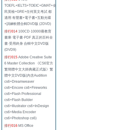
TOEFL+IELTS+TOEIC+GMAT+全
民英檢+GRE+任何英文考試 都
適用 有聲書+電子書+互動光碟
+訓練軟體合輯DVD版 (2DVD)
排行014
100CD·10000冊教育
書庫·電子書·PDF 真正的百科全
書·受用終身 合輯中文DVD版
(DVD9)
排行015
Adobe Creative Suite
6 Master Collection 《CS6官方
繁簡體中文大師典藏正式版》繁
體中文DVD版(內含Audition
cs6+Dreamweaver
cs6+Encore cs6+Fireworks
cs6+Flash Professional
cs6+Flash Builder
cs6+Illustrator cs6+InDesign
cs6+Media Encoder
cs6+Photoshop cs6)
排行016
MS Office