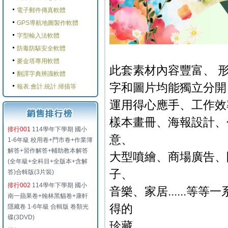
電子郵件傳真軟體
GPS導航地圖製作軟體
字型輸入法軟體
防毒防駭安全軟體
麥金塔專用軟體
此套素材內容豐富、 
翻譯字典辨識軟體
字和圖片均能獨立分開
報表.會計.統計.掃描等
運用得心應手、工作效
樣本畫冊、海報設計、
排行001
114學年下學期 國小
意、
1-6年級 校用卷+門市卷+作業簿
解答+習作解答+輔助教本解答
大型噴繪、商場廣告、
(全年級+全科目+全版本+含解
子、
答)合輯版(3片裝)
排行002
114學年下學期 國小
音樂、家居......
南一蘋果卷+翰林黑貓卷+康軒
得的
隱藏卷 1-6年級 合輯版 卷類光
碟(3DVD)
珍藏。