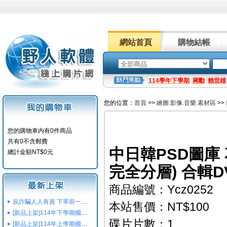
網站首頁
購物結帳
114學年下學期
蔣勳
賴世雄
您的位置：
首頁
>>
繪圖.影像.音樂.素材區
>>
您的購物車内有0件商品
共有0不含郵費
中日韓PSD圖庫 
總計金額NT$0元
完全分層) 合輯D
商品編號：Ycz0252
反詐騙人人有責 下單前一定要注意
本站售價：NT$100
[新品上架]114年下學期國小國中高中命題光碟,校用卷,習作
碟片片數：1
[新品上架]114年上學期國小國中高中命題光碟,校用卷,習作