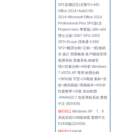
SP1多國語言(含繁中)+MS
Office 2014+AutoCAD
2014+Microsoft Office 2010
Professional Plus SP1版(含
Project+visio 專業版) x86+x64
雙位元版/ 2007 SP2/ 2003
SP3+Dr.eye 譯典通 9.099
SP2+翻譯合輯+正航一號(進銷
存.會計.營業帳務.客戶關係管理.
報價系統.票據系統.維修管
理)+防毒合輯+490套 Windows
7.VISTA.XP 專用 軟體合輯
+3850個 字型+24萬個 素材+音
效+網頁模版+簡報範本+450本
性愛教學+26套 算命軟體
+PAPAGO 7 衛星導航系統 繁體
中文 (8DVD9)
排行011
Windows XP、7、8
系統安裝USB隨身碟 繁體中文
DVD9版(2DVD9)
排行013
640本