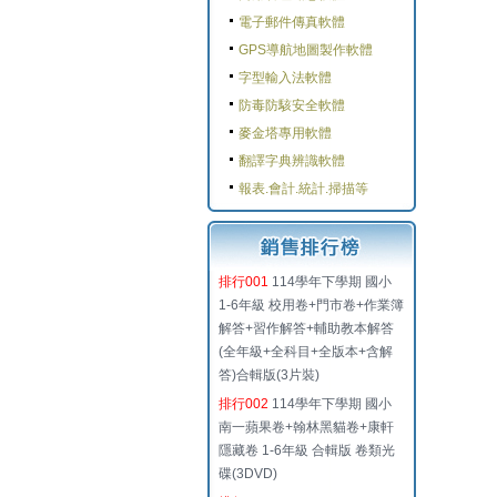
電子郵件傳真軟體
GPS導航地圖製作軟體
字型輸入法軟體
防毒防駭安全軟體
麥金塔專用軟體
翻譯字典辨識軟體
報表.會計.統計.掃描等
排行001
114學年下學期 國小
1-6年級 校用卷+門市卷+作業簿
解答+習作解答+輔助教本解答
(全年級+全科目+全版本+含解
答)合輯版(3片裝)
排行002
114學年下學期 國小
南一蘋果卷+翰林黑貓卷+康軒
隱藏卷 1-6年級 合輯版 卷類光
碟(3DVD)