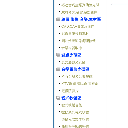
巧連智巧虎系列幼教光碟
政府考試,補習,命題題庫
繪圖.影像.音樂.素材區
CAD.CAM專業繪圖區
影像圖庫視頻素材
圖片繪圖影像處理軟體
音樂材質取樣
遊戲光碟區
英文遊戲光碟區
音樂電影光碟區
MP3音樂及音樂光碟
MTV.歌劇.演唱會.電視劇
電影院縣片
程式軟體區
程式軟體合集
微軟系列程式軟體
燒錄光碟製作軟體
商用管理勵志軟體