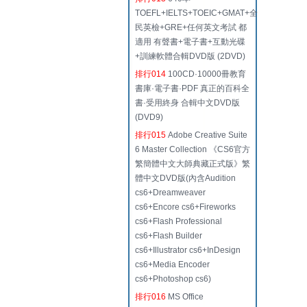
TOEFL+IELTS+TOEIC+GMAT+全
民英檢+GRE+任何英文考試 都
適用 有聲書+電子書+互動光碟
+訓練軟體合輯DVD版 (2DVD)
排行014
100CD·10000冊教育
書庫·電子書·PDF 真正的百科全
書·受用終身 合輯中文DVD版
(DVD9)
排行015
Adobe Creative Suite
6 Master Collection 《CS6官方
繁簡體中文大師典藏正式版》繁
體中文DVD版(內含Audition
cs6+Dreamweaver
cs6+Encore cs6+Fireworks
cs6+Flash Professional
cs6+Flash Builder
cs6+Illustrator cs6+InDesign
cs6+Media Encoder
cs6+Photoshop cs6)
排行016
MS Office