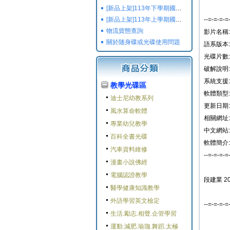
[新品上架]113年下學期國小國中高中命題光碟,校用卷,習作
[新品上架]113年上學期國小國中高中命題光碟,校用卷,習作
--=-=-=-=
物流貨態查詢
影片名稱
關於随身碟或光碟使用問題
語系版本:
光碟片數: 
破解說明:
系統支援: W
教學光碟區
軟體類型:
迪士尼幼教系列
更新日期: 2
風水算命軟體
相關網址:
專業幼兒教學
中文網站:
百科全書光碟
軟體簡介:
汽車資料維修
--=-=-=-=
漫畫小說佛經
電腦認證教學
段建業 
醫學健康知識教學
外語學習英文檢定
--=-=-=-=
生活.勵志.相聲.企管學習
運動.減肥.瑜珈.舞蹈.太極