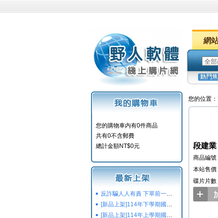
網
您的位置：
您的購物車内有0件商品
共有0不含郵費
段建業
總計金額NT$0元
商品編號：
本站售價：
碟片片數
反詐騙人人有責 下單前一定要注意
[新品上架]114年下學期國小國中高中命題光碟,校用卷,習作
[新品上架]114年上學期國小國中高中命題光碟,校用卷,習作