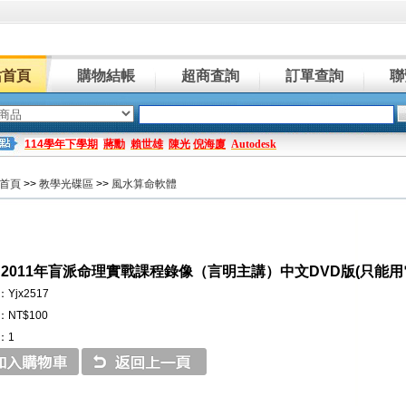
站首頁
購物結帳
超商査詢
訂單查詢
聯
114學年下學期
蔣勳
賴世雄
陳光
倪海廈
Autodesk
首頁
>>
教學光碟區
>>
風水算命軟體
 2011年盲派命理實戰課程錄像（言明主講）中文DVD版(只能用
Yjx2517
NT$100
：1