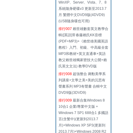
WinXP、Server、Vista、7、8
系統隨身硬碟v3 更新至2013.7
月 繁體中文DVD9版(4DVD9)
(USB隨身碟也可用)
排行007
賴世雄數套英文教學合
輯([英語]常春藤賴氏KK音標
(PDF+MP3)+《賴世雄美國英語
教程》入門、初級、中高級全套
MP3和教材+英文直通車+英語
教父賴世雄獨家密技大公開+賴
氏英文文法) 教學DVD版
排行008
超強整合 蔣勳美學系
列講座+文學之美+美的沉思有
聲書系列 MP3有聲書 合輯中文
DVD9版(3DVD9)
排行009
最新合集Windows 8
10合1 企業/專業中文版 +
Windows 7 SP1 688合1 多國語
言(含繁中)(更新到2013.7
月)+Windows XP SP3(更新到
2013.7月)+Windows 2008 R2