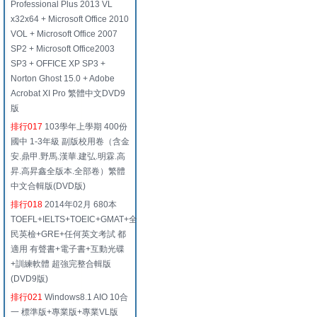
Professional Plus 2013 VL
x32x64 + Microsoft Office 2010
VOL + Microsoft Office 2007
SP2 + Microsoft Office2003
SP3 + OFFICE XP SP3 +
Norton Ghost 15.0 + Adobe
Acrobat XI Pro 繁體中文DVD9
版
排行017
103學年上學期 400份
國中 1-3年級 副版校用卷（含金
安.鼎甲.野馬.漢華.建弘.明霖.高
昇.高昇鑫全版本.全部卷）繁體
中文合輯版(DVD版)
排行018
2014年02月 680本
TOEFL+IELTS+TOEIC+GMAT+全
民英檢+GRE+任何英文考試 都
適用 有聲書+電子書+互動光碟
+訓練軟體 超強完整合輯版
(DVD9版)
排行021
Windows8.1 AIO 10合
一 標準版+專業版+專業VL版