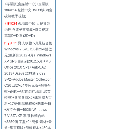
+專業版(含媒體中心)+企業版
x86/x64 繁體中文DVD9版(內含
破解教學視頻)
排行024
倪海廈中醫 人紀黃帝
內經 含電子書講義+影音視頻
高清DVD版 (3DVD)
排行025
野人軟體 5月最新合集
Windows 7 SP1 x86和x64雙位
元(更新到2012.4月)+Windows
XP SP3(更新到2012.5月)+MS
Office 2010 SP1+AutoCAD
2013+Dr.eye 譯典通 9.099
SP2+Adobe Master Collection
CS6 x32/x64雙位元版+翻譯合
輯+正航一號(進銷存.會計.營業
帳務)+會聲會影X5+訊連威力百
科+17萬個 驅動程式+防毒合輯
+友立合輯+490套 Windows
7.VISTA.XP 專用 軟體合輯
+3850個 字型+24萬個 素材+音
效+網頁模版+簡報範本+450本