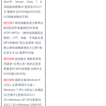
WinXP、Server、Vista、7、8
系統隨身硬碟v3 更新至2013.7
月 繁體中文DVD9版(4DVD9)
(USB隨身碟也可用)
排行007
賴世雄數套英文教學合
輯([英語]常春藤賴氏KK音標
(PDF+MP3)+《賴世雄美國英語
教程》入門、初級、中高級全套
MP3和教材+英文直通車+英語
教父賴世雄獨家密技大公開+賴
氏英文文法) 教學DVD版
排行008
超強整合 蔣勳美學系
列講座+文學之美+美的沉思有
聲書系列 MP3有聲書 合輯中文
DVD9版(3DVD9)
排行009
最新合集Windows 8
10合1 企業/專業中文版 +
Windows 7 SP1 688合1 多國語
言(含繁中)(更新到2013.7
月)+Windows XP SP3(更新到
2013.7月)+Windows 2008 R2