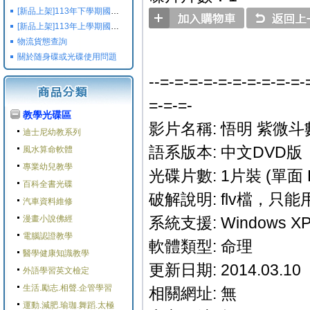
[新品上架]113年下學期國小國中高中命題光碟,校用卷,習作
[新品上架]113年上學期國小國中高中命題光碟,校用卷,習作
物流貨態查詢
關於随身碟或光碟使用問題
--=-=-=-=-=-=-=-=-=-=-
=-=-=-
教學光碟區
影片名稱: 悟明 紫微斗
迪士尼幼教系列
語系版本: 中文DVD版
風水算命軟體
專業幼兒教學
光碟片數: 1片裝 (單面 
百科全書光碟
破解說明: flv檔，只
汽車資料維修
漫畫小說佛經
系統支援: Windows XP/M
電腦認證教學
軟體類型: 命理
醫學健康知識教學
更新日期: 2014.03.10
外語學習英文檢定
生活.勵志.相聲.企管學習
相關網址: 無
運動.減肥.瑜珈.舞蹈.太極