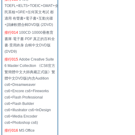
TOEFL+IELTS+TOEIC+GMAT+全
民英檢+GRE+任何英文考試 都
適用 有聲書+電子書+互動光碟
+訓練軟體合輯DVD版 (2DVD)
排行014
100CD·10000冊教育
書庫·電子書·PDF 真正的百科全
書·受用終身 合輯中文DVD版
(DVD9)
排行015
Adobe Creative Suite
6 Master Collection 《CS6官方
繁簡體中文大師典藏正式版》繁
體中文DVD版(內含Audition
cs6+Dreamweaver
cs6+Encore cs6+Fireworks
cs6+Flash Professional
cs6+Flash Builder
cs6+Illustrator cs6+InDesign
cs6+Media Encoder
cs6+Photoshop cs6)
排行016
MS Office