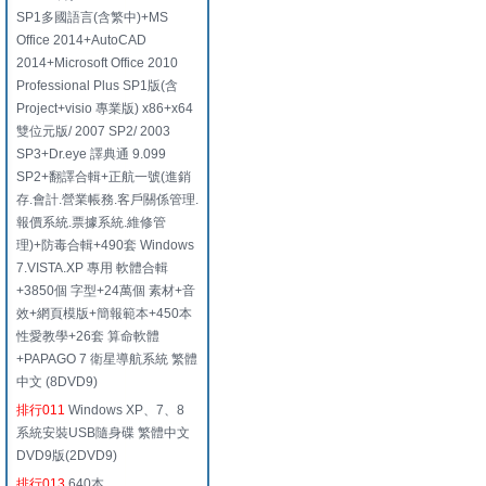
SP1多國語言(含繁中)+MS
Office 2014+AutoCAD
2014+Microsoft Office 2010
Professional Plus SP1版(含
Project+visio 專業版) x86+x64
雙位元版/ 2007 SP2/ 2003
SP3+Dr.eye 譯典通 9.099
SP2+翻譯合輯+正航一號(進銷
存.會計.營業帳務.客戶關係管理.
報價系統.票據系統.維修管
理)+防毒合輯+490套 Windows
7.VISTA.XP 專用 軟體合輯
+3850個 字型+24萬個 素材+音
效+網頁模版+簡報範本+450本
性愛教學+26套 算命軟體
+PAPAGO 7 衛星導航系統 繁體
中文 (8DVD9)
排行011
Windows XP、7、8
系統安裝USB隨身碟 繁體中文
DVD9版(2DVD9)
排行013
640本