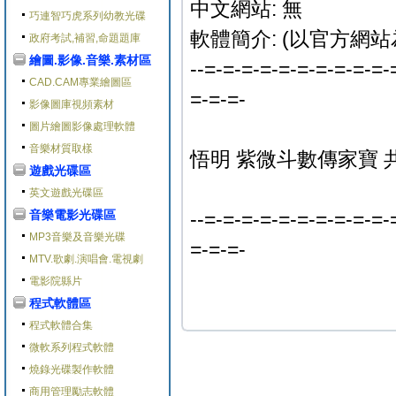
中文網站: 無
巧連智巧虎系列幼教光碟
軟體簡介: (以官方網站
政府考試,補習,命題題庫
繪圖.影像.音樂.素材區
--=-=-=-=-=-=-=-=-=-=-
CAD.CAM專業繪圖區
=-=-=-
影像圖庫視頻素材
圖片繪圖影像處理軟體
音樂材質取樣
悟明 紫微斗數傳家寶 共
遊戲光碟區
英文遊戲光碟區
音樂電影光碟區
--=-=-=-=-=-=-=-=-=-=-
MP3音樂及音樂光碟
=-=-=-
MTV.歌劇.演唱會.電視劇
電影院縣片
程式軟體區
程式軟體合集
微軟系列程式軟體
燒錄光碟製作軟體
商用管理勵志軟體