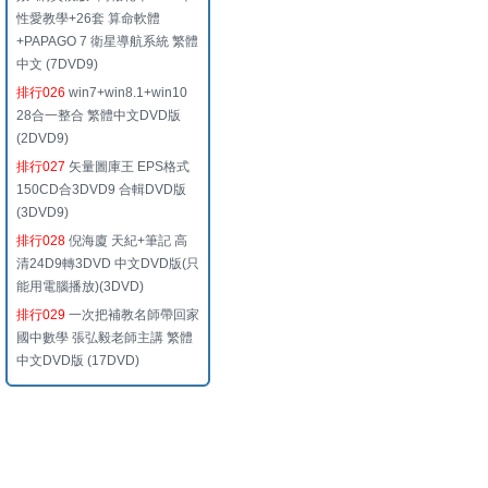
性愛教學+26套 算命軟體
+PAPAGO 7 衛星導航系統 繁體
中文 (7DVD9)
排行026
win7+win8.1+win10
28合一整合 繁體中文DVD版
(2DVD9)
排行027
矢量圖庫王 EPS格式
150CD合3DVD9 合輯DVD版
(3DVD9)
排行028
倪海廈 天紀+筆記 高
清24D9轉3DVD 中文DVD版(只
能用電腦播放)(3DVD)
排行029
一次把補教名師帶回家
國中數學 張弘毅老師主講 繁體
中文DVD版 (17DVD)