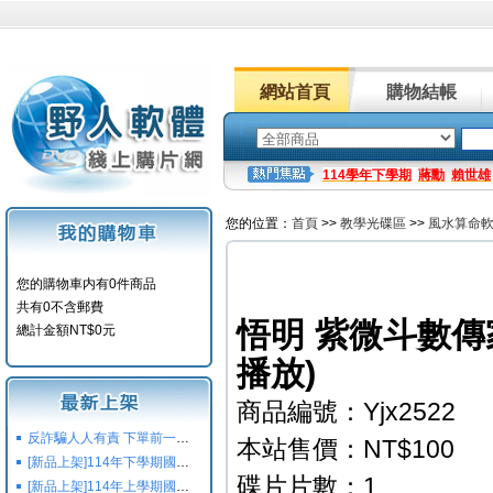
網站首頁
購物結帳
114學年下學期
蔣勳
賴世雄
您的位置：
首頁
>>
教學光碟區
>>
風水算命
您的購物車内有0件商品
共有0不含郵費
悟明 紫微斗數傳
總計金額NT$0元
播放)
商品編號：Yjx2522
反詐騙人人有責 下單前一定要注意
本站售價：NT$100
[新品上架]114年下學期國小國中高中命題光碟,校用卷,習作
碟片片數：1
[新品上架]114年上學期國小國中高中命題光碟,校用卷,習作