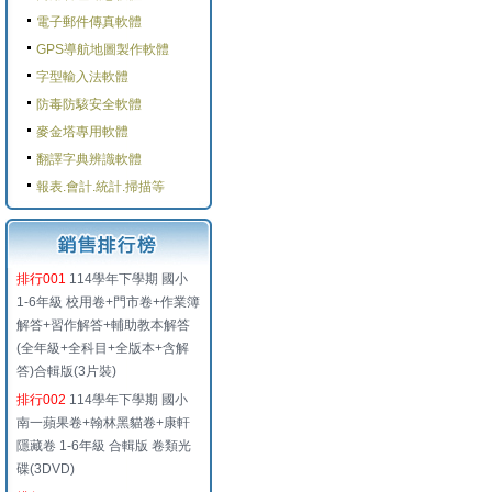
電子郵件傳真軟體
GPS導航地圖製作軟體
字型輸入法軟體
防毒防駭安全軟體
麥金塔專用軟體
翻譯字典辨識軟體
報表.會計.統計.掃描等
排行001
114學年下學期 國小
1-6年級 校用卷+門市卷+作業簿
解答+習作解答+輔助教本解答
(全年級+全科目+全版本+含解
答)合輯版(3片裝)
排行002
114學年下學期 國小
南一蘋果卷+翰林黑貓卷+康軒
隱藏卷 1-6年級 合輯版 卷類光
碟(3DVD)