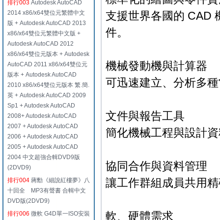
排行003
Autodesk AutoCAD
2014 x86/x64雙位元繁體中文
支援世界各國的 CAD
版 + Autodesk AutoCAD 2013
件。
x86/x64雙位元繁體中文版 +
Autodesk AutoCAD 2012
x86/x64雙位元版本 + Autodesk
機械發動機與計算器
AutoCAD 2011 x86/x64雙位元
版本 + Autodesk AutoCAD
可迅速建立、分析多種
2010 x86/x64雙位元版本 繁.簡.
英 + Autodesk AutoCAD 2009
Sp1 + Autodesk AutoCAD
文件與報告工具
2008+ Autodesk AutoCAD
2007 + Autodesk AutoCAD
簡化機械工程與設計資
2006 + Autodesk AutoCAD
2005 + Autodesk AutoCAD
2004 中文超強合輯DVD9版
協同合作與資料管理
(2DVD9)
讓工作群組成員共用精確
排行004
蔣勳《細說紅樓夢》八
十回全 MP3有聲書 合輯中文
DVD版(2DVD9)
軟、硬體需求
排行006
微軟 G4D單一ISO安裝