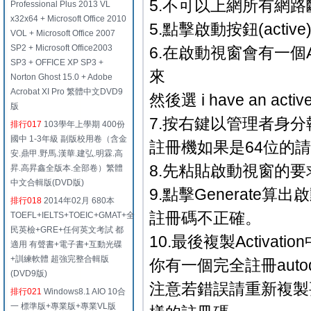
5.不可以上網所有網路斷
Professional Plus 2013 VL
x32x64 + Microsoft Office 2010
5.點擊啟動按鈕(active
VOL + Microsoft Office 2007
SP2 + Microsoft Office2003
6.在啟動視窗會有一個Au
SP3 + OFFICE XP SP3 +
來
Norton Ghost 15.0 + Adobe
Acrobat XI Pro 繁體中文DVD9
然後選 i have an act
版
7.按右鍵以管理者身分
排行017
103學年上學期 400份
國中 1-3年級 副版校用卷（含金
註冊機如果是64位的請
安.鼎甲.野馬.漢華.建弘.明霖.高
8.先粘貼啟動視窗的要求
昇.高昇鑫全版本.全部卷）繁體
中文合輯版(DVD版)
9.點擊Generate算
排行018
2014年02月 680本
註冊碼不正確。
TOEFL+IELTS+TOEIC+GMAT+全
民英檢+GRE+任何英文考試 都
10.最後複製Activ
適用 有聲書+電子書+互動光碟
+訓練軟體 超強完整合輯版
你有一個完全註冊auto
(DVD9版)
注意若錯誤請重新複製要
排行021
Windows8.1 AIO 10合
一 標準版+專業版+專業VL版