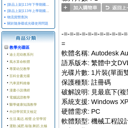
[新品上架]113年下學期國小國中高中命題光碟,校用卷,習作
[新品上架]113年上學期國小國中高中命題光碟,校用卷,習作
物流貨態查詢
關於随身碟或光碟使用問題
-=-=-=-=-=-=-=-=-=-=-=
=
教學光碟區
軟體名稱: Autodesk Aut
迪士尼幼教系列
語系版本: 繁體中文DV
風水算命軟體
專業幼兒教學
光碟片數: 1片裝(單面雙
百科全書光碟
保護種類: 註冊碼
汽車資料維修
漫畫小說佛經
破解說明: 見最底下(
電腦認證教學
系統支援: Windows XP/
醫學健康知識教學
硬體需求: PC
外語學習英文檢定
生活.勵志.相聲.企管學習
軟體類型: 機械工程設
運動.減肥.瑜珈.舞蹈.太極