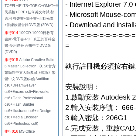
- Internet Explorer 7.0 
TOEFL+IELTS+TOEIC+GMAT+全
民英檢+GRE+任何英文考試 都
- Microsoft Mouse-comp
適用 有聲書+電子書+互動光碟
- Download and instal
+訓練軟體合輯DVD版 (2DVD)
排行014
100CD·10000冊教育
-=-=-=-=-=-=-=-=-=-=-=
書庫·電子書·PDF 真正的百科全
=
書·受用終身 合輯中文DVD版
(DVD9)
排行015
Adobe Creative Suite
執行註冊機必須按右鍵選
6 Master Collection 《CS6官方
繁簡體中文大師典藏正式版》繁
體中文DVD版(內含Audition
安裝說明：
cs6+Dreamweaver
cs6+Encore cs6+Fireworks
1.啟動安裝 Autodesk 2
cs6+Flash Professional
cs6+Flash Builder
2.輸入安裝序號： 666-696
cs6+Illustrator cs6+InDesign
3.輸入密匙：206G1
cs6+Media Encoder
cs6+Photoshop cs6)
4.完成安裝，重啟CAD
排行016
MS Office