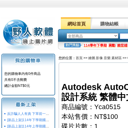
網站首頁
購物結帳
114學年下學期
蔣勳
賴世雄
您的位置：
首頁
>>
繪圖.影像.音樂.素材區
>>
您的購物車内有0件商品
共有0不含郵費
Autodesk Auto
總計金額NT$0元
設計系統 繁體中
商品編號：Yca0515
反詐騙人人有責 下單前一定要注意
本站售價：NT$100
[新品上架]114年下學期國小國中高中命題光碟,校用卷,習作
碟片片數：1
[新品上架]114年上學期國小國中高中命題光碟,校用卷,習作