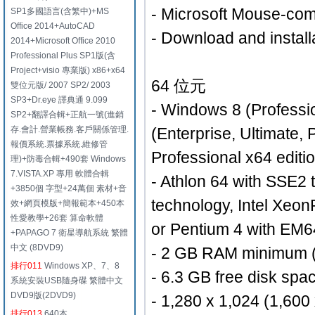
- Microsoft Mouse-comp
SP1多國語言(含繁中)+MS
Office 2014+AutoCAD
- Download and instal
2014+Microsoft Office 2010
Professional Plus SP1版(含
Project+visio 專業版) x86+x64
64 位元
雙位元版/ 2007 SP2/ 2003
SP3+Dr.eye 譯典通 9.099
- Windows 8 (Professi
SP2+翻譯合輯+正航一號(進銷
存.會計.營業帳務.客戶關係管理.
(Enterprise, Ultimate
報價系統.票據系統.維修管
Professional x64 editio
理)+防毒合輯+490套 Windows
7.VISTA.XP 專用 軟體合輯
- Athlon 64 with SSE2
+3850個 字型+24萬個 素材+音
technology, Intel Xeon
效+網頁模版+簡報範本+450本
性愛教學+26套 算命軟體
or Pentium 4 with EM6
+PAPAGO 7 衛星導航系統 繁體
中文 (8DVD9)
- 2 GB RAM minimum 
排行011
Windows XP、7、8
- 6.3 GB free disk space
系統安裝USB隨身碟 繁體中文
DVD9版(2DVD9)
- 1,280 x 1,024 (1,600
排行013
640本