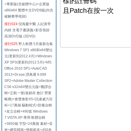
樣的註冊碼
+專業版(含媒體中心)+企業版
且Patch在按一次
x86/x64 繁體中文DVD9版(內含
破解教學視頻)
排行024
倪海廈中醫 人紀黃帝
內經 含電子書講義+影音視頻
高清DVD版 (3DVD)
排行025
野人軟體 5月最新合集
Windows 7 SP1 x86和x64雙位
元(更新到2012.4月)+Windows
XP SP3(更新到2012.5月)+MS
Office 2010 SP1+AutoCAD
2013+Dr.eye 譯典通 9.099
SP2+Adobe Master Collection
CS6 x32/x64雙位元版+翻譯合
輯+正航一號(進銷存.會計.營業
帳務)+會聲會影X5+訊連威力百
科+17萬個 驅動程式+防毒合輯
+友立合輯+490套 Windows
7.VISTA.XP 專用 軟體合輯
+3850個 字型+24萬個 素材+音
效+網頁模版+簡報範本+450本