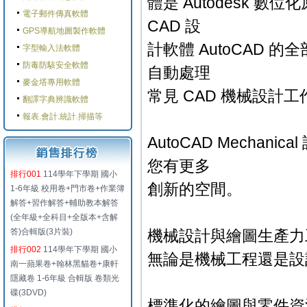
體是 Autodesk 
電子郵件傳真軟體
CAD 設
GPS導航地圖製作軟體
計軟體 AutoCAD
字型輸入法軟體
防毒防駭安全軟體
自動處理
麥金塔專用軟體
常見 CAD 機械設計
翻譯字典辨識軟體
報表.會計.統計.掃描等
AutoCAD Mecha
您有更多
排行001
114學年下學期 國小
創新的空間。
1-6年級 校用卷+門市卷+作業簿
解答+習作解答+輔助教本解答
(全年級+全科目+全版本+含解
答)合輯版(3片裝)
機械設計與繪圖生產力
排行002
114學年下學期 國小
無論是機械工程還是設
南一蘋果卷+翰林黑貓卷+康軒
隱藏卷 1-6年級 合輯版 卷類光
碟(3DVD)
標準化的繪圖與零件資