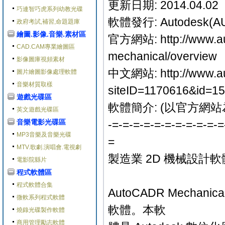
更新日期: 2014.04.02
巧連智巧虎系列幼教光碟
軟體發行: Autodesk(A
政府考試,補習,命題題庫
繪圖.影像.音樂.素材區
官方網站: http://www.au
CAD.CAM專業繪圖區
mechanical/overview
影像圖庫視頻素材
中文網站: http://www.aut
圖片繪圖影像處理軟體
音樂材質取樣
siteID=1170616&id=1
遊戲光碟區
軟體簡介: (以官方網站
英文遊戲光碟區
音樂電影光碟區
-=-=-=-=-=-=-=-=-=-=-=
MP3音樂及音樂光碟
=
MTV.歌劇.演唱會.電視劇
製造業 2D 機械設計軟
電影院縣片
程式軟體區
程式軟體合集
AutoCADR Mecha
微軟系列程式軟體
軟體。本軟
燒錄光碟製作軟體
商用管理勵志軟體