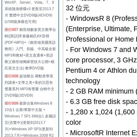
WinXP、Server、Vista、7、8
32 位元
系統隨身硬碟v3 更新至2013.7
月 繁體中文DVD9版(4DVD9)
- WindowsR 8 (Profess
(USB隨身碟也可用)
(Enterprise, Ultimate
排行007
賴世雄數套英文教學合
輯([英語]常春藤賴氏KK音標
Professional or Home E
(PDF+MP3)+《賴世雄美國英語
- For Windows 7 and W
教程》入門、初級、中高級全套
MP3和教材+英文直通車+英語
core processor, 3 GHz
教父賴世雄獨家密技大公開+賴
氏英文文法) 教學DVD版
Pentium 4 or Athlon du
排行008
超強整合 蔣勳美學系
technology
列講座+文學之美+美的沉思有
聲書系列 MP3有聲書 合輯中文
- 2 GB RAM minimum 
DVD9版(3DVD9)
- 6.3 GB free disk space
排行009
最新合集Windows 8
10合1 企業/專業中文版 +
- 1,280 x 1,024 (1,600
Windows 7 SP1 688合1 多國語
color
言(含繁中)(更新到2013.7
月)+Windows XP SP3(更新到
- MicrosoftR Internet 
2013.7月)+Windows 2008 R2