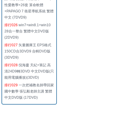
性愛教學+26套 算命軟體
+PAPAGO 7 衛星導航系統 繁體
中文 (7DVD9)
排行026
win7+win8.1+win10
28合一整合 繁體中文DVD版
(2DVD9)
排行027
矢量圖庫王 EPS格式
150CD合3DVD9 合輯DVD版
(3DVD9)
排行028
倪海廈 天紀+筆記 高
清24D9轉3DVD 中文DVD版(只
能用電腦播放)(3DVD)
排行029
一次把補教名師帶回家
國中數學 張弘毅老師主講 繁體
中文DVD版 (17DVD)