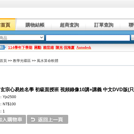
站首頁
購物結帳
超商査詢
訂單查詢
聯
114學年下學期
蔣勳
賴世雄
陳光
倪海廈
Autodesk
首頁
>>
教學光碟區
>>
風水算命軟體
 玄宗心易姓名學 初級面授班 視頻錄像10講+講義 中文DVD版(
Yjx2500
NT$100
：1