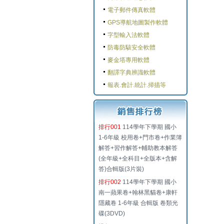
電子郵件傳真軟體
GPS導航地圖製作軟體
字型輸入法軟體
防毒防駭安全軟體
麥金塔專用軟體
翻譯字典辨識軟體
報表.會計.統計.掃描等
排行001
114學年下學期 國小
1-6年級 校用卷+門市卷+作業簿
解答+習作解答+輔助教本解答
(全年級+全科目+全版本+含解
答)合輯版(3片裝)
排行002
114學年下學期 國小
南一蘋果卷+翰林黑貓卷+康軒
隱藏卷 1-6年級 合輯版 卷類光
碟(3DVD)