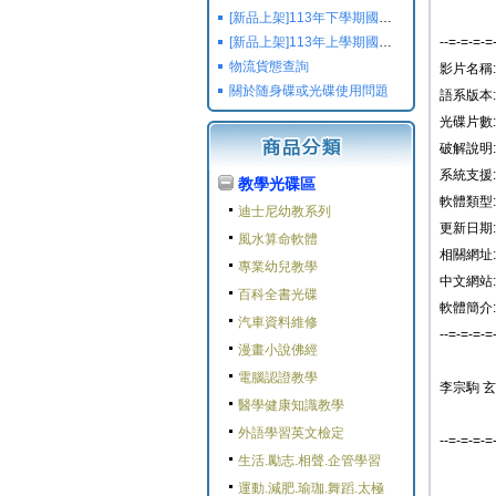
[新品上架]113年下學期國小國中高中命題光碟,校用卷,習作
[新品上架]113年上學期國小國中高中命題光碟,校用卷,習作
--=-=-=-=
物流貨態查詢
影片名稱
關於随身碟或光碟使用問題
語系版本:
光碟片數: 
破解說明
系統支援: W
教學光碟區
軟體類型:
迪士尼幼教系列
更新日期: 2
風水算命軟體
相關網址:
專業幼兒教學
中文網站:
百科全書光碟
軟體簡介:
汽車資料維修
--=-=-=-=
漫畫小說佛經
電腦認證教學
李宗駒 
醫學健康知識教學
外語學習英文檢定
--=-=-=-=
生活.勵志.相聲.企管學習
運動.減肥.瑜珈.舞蹈.太極