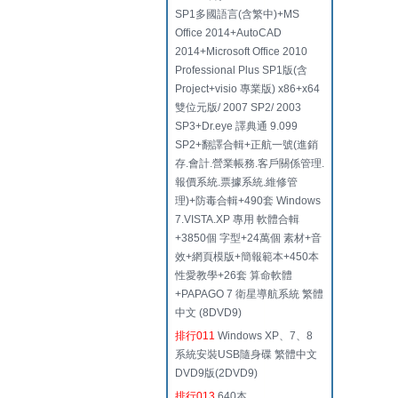
SP1多國語言(含繁中)+MS
Office 2014+AutoCAD
2014+Microsoft Office 2010
Professional Plus SP1版(含
Project+visio 專業版) x86+x64
雙位元版/ 2007 SP2/ 2003
SP3+Dr.eye 譯典通 9.099
SP2+翻譯合輯+正航一號(進銷
存.會計.營業帳務.客戶關係管理.
報價系統.票據系統.維修管
理)+防毒合輯+490套 Windows
7.VISTA.XP 專用 軟體合輯
+3850個 字型+24萬個 素材+音
效+網頁模版+簡報範本+450本
性愛教學+26套 算命軟體
+PAPAGO 7 衛星導航系統 繁體
中文 (8DVD9)
排行011
Windows XP、7、8
系統安裝USB隨身碟 繁體中文
DVD9版(2DVD9)
排行013
640本