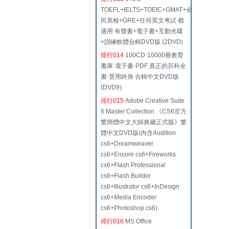
TOEFL+IELTS+TOEIC+GMAT+全
民英檢+GRE+任何英文考試 都
適用 有聲書+電子書+互動光碟
+訓練軟體合輯DVD版 (2DVD)
排行014
100CD·10000冊教育
書庫·電子書·PDF 真正的百科全
書·受用終身 合輯中文DVD版
(DVD9)
排行015
Adobe Creative Suite
6 Master Collection 《CS6官方
繁簡體中文大師典藏正式版》繁
體中文DVD版(內含Audition
cs6+Dreamweaver
cs6+Encore cs6+Fireworks
cs6+Flash Professional
cs6+Flash Builder
cs6+Illustrator cs6+InDesign
cs6+Media Encoder
cs6+Photoshop cs6)
排行016
MS Office