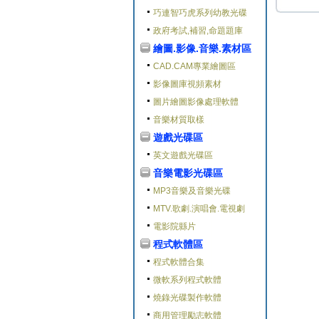
巧連智巧虎系列幼教光碟
政府考試,補習,命題題庫
繪圖.影像.音樂.素材區
CAD.CAM專業繪圖區
影像圖庫視頻素材
圖片繪圖影像處理軟體
音樂材質取樣
遊戲光碟區
英文遊戲光碟區
音樂電影光碟區
MP3音樂及音樂光碟
MTV.歌劇.演唱會.電視劇
電影院縣片
程式軟體區
程式軟體合集
微軟系列程式軟體
燒錄光碟製作軟體
商用管理勵志軟體