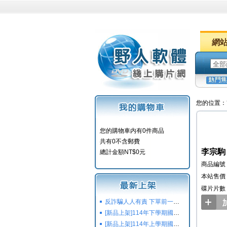
網
您的位置：
您的購物車内有0件商品
共有0不含郵費
李宗駒
總計金額NT$0元
商品編號：
本站售價：
碟片片數
反詐騙人人有責 下單前一定要注意
[新品上架]114年下學期國小國中高中命題光碟,校用卷,習作
[新品上架]114年上學期國小國中高中命題光碟,校用卷,習作