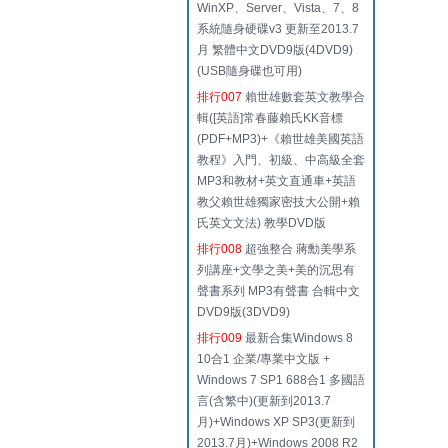
WinXP、Server、Vista、7、8
系統隨身硬碟v3 更新至2013.7
月 繁體中文DVD9版(4DVD9)
(USB隨身碟也可用)
排行007
賴世雄數套英文教學合
輯([英語]常春藤賴氏KK音標
(PDF+MP3)+《賴世雄美國英語
教程》入門、初級、中高級全套
MP3和教材+英文直通車+英語
教父賴世雄獨家密技大公開+賴
氏英文文法) 教學DVD版
排行008
超強整合 蔣勳美學系
列講座+文學之美+美的沉思有
聲書系列 MP3有聲書 合輯中文
DVD9版(3DVD9)
排行009
最新合集Windows 8
10合1 企業/專業中文版 +
Windows 7 SP1 688合1 多國語
言(含繁中)(更新到2013.7
月)+Windows XP SP3(更新到
2013.7月)+Windows 2008 R2