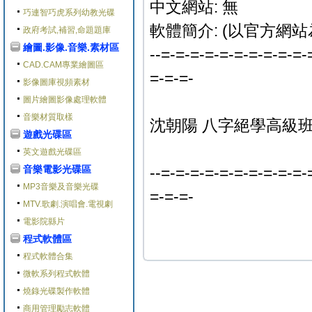
中文網站: 無
巧連智巧虎系列幼教光碟
軟體簡介: (以官方網站
政府考試,補習,命題題庫
繪圖.影像.音樂.素材區
--=-=-=-=-=-=-=-=-=-=-
CAD.CAM專業繪圖區
=-=-=-
影像圖庫視頻素材
圖片繪圖影像處理軟體
音樂材質取樣
沈朝陽 八字絕學高級班 
遊戲光碟區
英文遊戲光碟區
音樂電影光碟區
--=-=-=-=-=-=-=-=-=-=-
MP3音樂及音樂光碟
=-=-=-
MTV.歌劇.演唱會.電視劇
電影院縣片
程式軟體區
程式軟體合集
微軟系列程式軟體
燒錄光碟製作軟體
商用管理勵志軟體