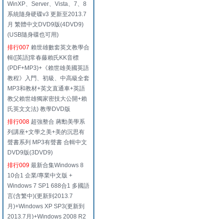
WinXP、Server、Vista、7、8
系統隨身硬碟v3 更新至2013.7
月 繁體中文DVD9版(4DVD9)
(USB隨身碟也可用)
排行007
賴世雄數套英文教學合
輯([英語]常春藤賴氏KK音標
(PDF+MP3)+《賴世雄美國英語
教程》入門、初級、中高級全套
MP3和教材+英文直通車+英語
教父賴世雄獨家密技大公開+賴
氏英文文法) 教學DVD版
排行008
超強整合 蔣勳美學系
列講座+文學之美+美的沉思有
聲書系列 MP3有聲書 合輯中文
DVD9版(3DVD9)
排行009
最新合集Windows 8
10合1 企業/專業中文版 +
Windows 7 SP1 688合1 多國語
言(含繁中)(更新到2013.7
月)+Windows XP SP3(更新到
2013.7月)+Windows 2008 R2