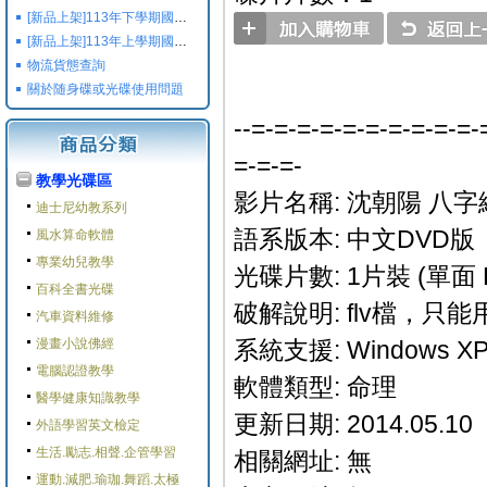
[新品上架]113年下學期國小國中高中命題光碟,校用卷,習作
[新品上架]113年上學期國小國中高中命題光碟,校用卷,習作
物流貨態查詢
關於随身碟或光碟使用問題
--=-=-=-=-=-=-=-=-=-=-
=-=-=-
教學光碟區
影片名稱: 沈朝陽 八字
迪士尼幼教系列
語系版本: 中文DVD版
風水算命軟體
專業幼兒教學
光碟片數: 1片裝 (單面 
百科全書光碟
破解說明: flv檔，只
汽車資料維修
漫畫小說佛經
系統支援: Windows XP/M
電腦認證教學
軟體類型: 命理
醫學健康知識教學
更新日期: 2014.05.10
外語學習英文檢定
生活.勵志.相聲.企管學習
相關網址: 無
運動.減肥.瑜珈.舞蹈.太極