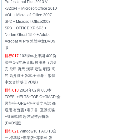
Professional Plus 2013 VL
x32x64 + Microsoft Office 2010
VOL + Microsoft Office 2007
SP2 + Microsoft Office2003
SP3 + OFFICE XP SP3 +
Norton Ghost 15.0 + Adobe
Acrobat XI Pro 繁體中文DVD9
版
排行017
103學年上學期 400份
國中 1-3年級 副版校用卷（含金
安.鼎甲.野馬.漢華.建弘.明霖.高
昇.高昇鑫全版本.全部卷）繁體
中文合輯版(DVD版)
排行018
2014年02月 680本
TOEFL+IELTS+TOEIC+GMAT+全
民英檢+GRE+任何英文考試 都
適用 有聲書+電子書+互動光碟
+訓練軟體 超強完整合輯版
(DVD9版)
排行021
Windows8.1 AIO 10合
一 標準版+專業版+專業VL版