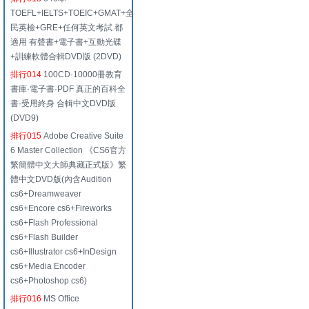
TOEFL+IELTS+TOEIC+GMAT+全
民英檢+GRE+任何英文考試 都
適用 有聲書+電子書+互動光碟
+訓練軟體合輯DVD版 (2DVD)
排行014
100CD·10000冊教育
書庫·電子書·PDF 真正的百科全
書·受用終身 合輯中文DVD版
(DVD9)
排行015
Adobe Creative Suite
6 Master Collection 《CS6官方
繁簡體中文大師典藏正式版》繁
體中文DVD版(內含Audition
cs6+Dreamweaver
cs6+Encore cs6+Fireworks
cs6+Flash Professional
cs6+Flash Builder
cs6+Illustrator cs6+InDesign
cs6+Media Encoder
cs6+Photoshop cs6)
排行016
MS Office