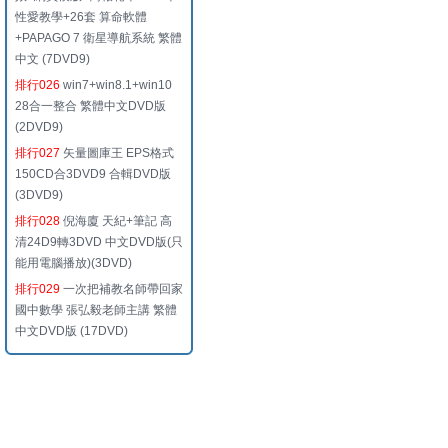
性愛教學+26套 算命軟體
+PAPAGO 7 衛星導航系統 繁體
中文 (7DVD9)
排行026
win7+win8.1+win10
28合一整合 繁體中文DVD版
(2DVD9)
排行027
矢量圖庫王 EPS格式
150CD合3DVD9 合輯DVD版
(3DVD9)
排行028
倪海廈 天紀+筆記 高
清24D9轉3DVD 中文DVD版(只
能用電腦播放)(3DVD)
排行029
一次把補教名師帶回家
國中數學 張弘毅老師主講 繁體
中文DVD版 (17DVD)