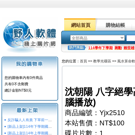
網站首頁
購物結帳
114學年下學期
蔣勳
賴世雄
您的位置：
首頁
>>
教學光碟區
>>
風水算命
您的購物車内有0件商品
共有0不含郵費
沈朝陽 八字絕學
總計金額NT$0元
腦播放)
商品編號：Yjx2510
反詐騙人人有責 下單前一定要注意
本站售價：NT$100
[新品上架]114年下學期國小國中高中命題光碟,校用卷,習作
碟片片數：1
[新品上架]114年上學期國小國中高中命題光碟,校用卷,習作