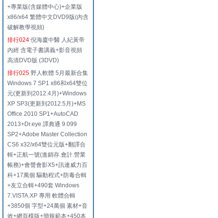
+專業版(含媒體中心)+企業版
x86/x64 繁體中文DVD9版(內含
破解教學視頻)
排行024
倪海廈中醫 人紀黃帝
內經 含電子書講義+影音視頻
高清DVD版 (3DVD)
排行025
野人軟體 5月最新合集
Windows 7 SP1 x86和x64雙位
元(更新到2012.4月)+Windows
XP SP3(更新到2012.5月)+MS
Office 2010 SP1+AutoCAD
2013+Dr.eye 譯典通 9.099
SP2+Adobe Master Collection
CS6 x32/x64雙位元版+翻譯合
輯+正航一號(進銷存.會計.營業
帳務)+會聲會影X5+訊連威力百
科+17萬個 驅動程式+防毒合輯
+友立合輯+490套 Windows
7.VISTA.XP 專用 軟體合輯
+3850個 字型+24萬個 素材+音
效+網頁模版+簡報範本+450本