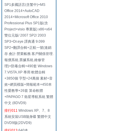
SP1多國語言(含繁中)+MS
Office 2014+AutoCAD
2014+Microsoft Office 2010
Professional Plus SP1版(含
Project+visio 專業版) x86+x64
雙位元版/ 2007 SP2/ 2003
SP3+Dr.eye 譯典通 9.099
SP2+翻譯合輯+正航一號(進銷
存.會計.營業帳務.客戶關係管理.
報價系統.票據系統.維修管
理)+防毒合輯+490套 Windows
7.VISTA.XP 專用 軟體合輯
+3850個 字型+24萬個 素材+音
效+網頁模版+簡報範本+450本
性愛教學+26套 算命軟體
+PAPAGO 7 衛星導航系統 繁體
中文 (8DVD9)
排行011
Windows XP、7、8
系統安裝USB隨身碟 繁體中文
DVD9版(2DVD9)
排行013
640本