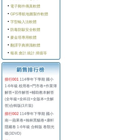
電子郵件傳真軟體
GPS導航地圖製作軟體
字型輸入法軟體
防毒防駭安全軟體
麥金塔專用軟體
翻譯字典辨識軟體
報表.會計.統計.掃描等
排行001
114學年下學期 國小
1-6年級 校用卷+門市卷+作業簿
解答+習作解答+輔助教本解答
(全年級+全科目+全版本+含解
答)合輯版(3片裝)
排行002
114學年下學期 國小
南一蘋果卷+翰林黑貓卷+康軒
隱藏卷 1-6年級 合輯版 卷類光
碟(3DVD)