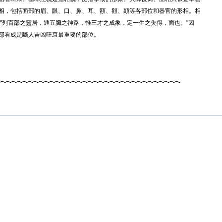
相，包括面部的眉、眼、口、鼻、耳、額、顴、頦等各部位和器官的形相。相
 "列百部之靈居，通五臟之神路，惟三才之成象，定一生之失得，面也。"因
部看成是斷人吉凶旺衰最重要的部位。
-=-=-=-=-=-=-=-=-=-=-=-=-=-=-=-=-=-=-=-=-=-=-=-=-=-=-=-=-=-=-=-=-=-