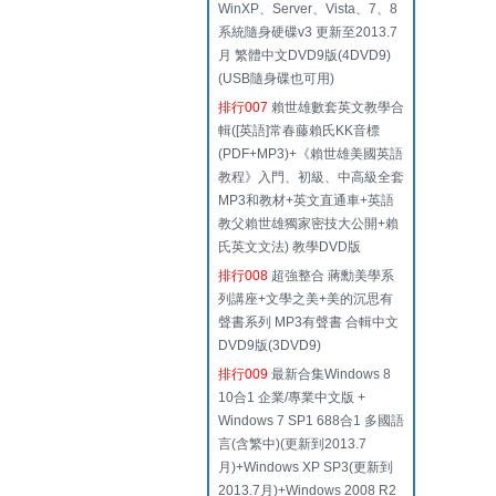
WinXP、Server、Vista、7、8
系統隨身硬碟v3 更新至2013.7
月 繁體中文DVD9版(4DVD9)
(USB隨身碟也可用)
排行007
賴世雄數套英文教學合
輯([英語]常春藤賴氏KK音標
(PDF+MP3)+《賴世雄美國英語
教程》入門、初級、中高級全套
MP3和教材+英文直通車+英語
教父賴世雄獨家密技大公開+賴
氏英文文法) 教學DVD版
排行008
超強整合 蔣勳美學系
列講座+文學之美+美的沉思有
聲書系列 MP3有聲書 合輯中文
DVD9版(3DVD9)
排行009
最新合集Windows 8
10合1 企業/專業中文版 +
Windows 7 SP1 688合1 多國語
言(含繁中)(更新到2013.7
月)+Windows XP SP3(更新到
2013.7月)+Windows 2008 R2