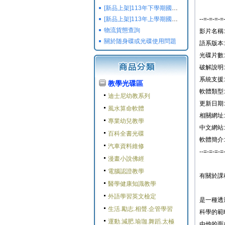
[新品上架]113年下學期國小國中高中命題光碟,校用卷,習作
[新品上架]113年上學期國小國中高中命題光碟,校用卷,習作
--=-=-=-=
物流貨態查詢
影片名稱:
關於随身碟或光碟使用問題
語系版本:
光碟片數: 
破解說明
系統支援: W
教學光碟區
軟體類型:
迪士尼幼教系列
更新日期: 2
風水算命軟體
相關網址:
專業幼兒教學
中文網站:
百科全書光碟
軟體簡介:
汽車資料維修
--=-=-=-=
漫畫小說佛經
電腦認證教學
有關於課
醫學健康知識教學
外語學習英文檢定
是一種透
生活.勵志.相聲.企管學習
科學的範
運動.減肥.瑜珈.舞蹈.太極
由他的面