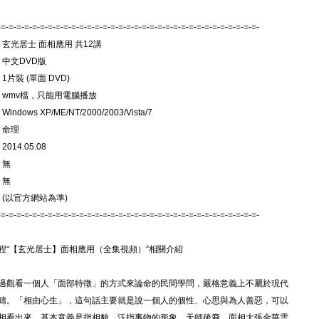
-=-=-=-=-=-=-=-=-=-=-=-=-=-=-=-=-=-=-=-=-=-=-=-=-=-=-=-=-=-=-=-=-=-
 玄光居士 面相應用 共12講
 中文DVD版
1片裝 (單面 DVD)
: wmv檔，只能用電腦播放
indows XP/ME/NT/2000/2003/Vista/7
 命理
014.05.08
 無
 無
 (以官方網站為準)
-=-=-=-=-=-=-=-=-=-=-=-=-=-=-=-=-=-=-=-=-=-=-=-=-=-=-=-=-=-=-=-=-=-
程“【玄光居士】面相應用（全集視頻）”相關介紹
過觀看一個人「面部特徵」的方式來論命的民間學問，嚴格意義上不屬於現代
疇。「相由心生」，這句話主要就是說一個人的個性、心思與為人善惡，可以
相看出來。基本意義是指相貌，泛指事物的形象。天師後裔、面相大張金華雲