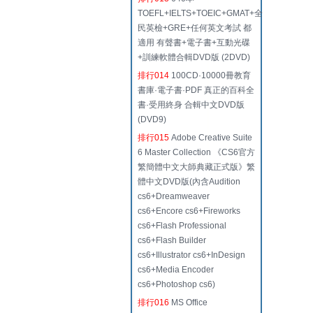
TOEFL+IELTS+TOEIC+GMAT+全
民英檢+GRE+任何英文考試 都
適用 有聲書+電子書+互動光碟
+訓練軟體合輯DVD版 (2DVD)
排行014
100CD·10000冊教育
書庫·電子書·PDF 真正的百科全
書·受用終身 合輯中文DVD版
(DVD9)
排行015
Adobe Creative Suite
6 Master Collection 《CS6官方
繁簡體中文大師典藏正式版》繁
體中文DVD版(內含Audition
cs6+Dreamweaver
cs6+Encore cs6+Fireworks
cs6+Flash Professional
cs6+Flash Builder
cs6+Illustrator cs6+InDesign
cs6+Media Encoder
cs6+Photoshop cs6)
排行016
MS Office