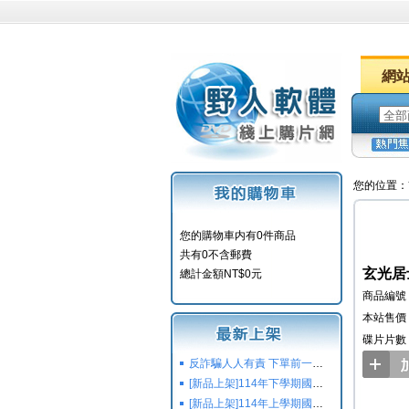
網
您的位置：
您的購物車内有0件商品
共有0不含郵費
玄光居
總計金額NT$0元
商品編號：
本站售價：
碟片片數
反詐騙人人有責 下單前一定要注意
[新品上架]114年下學期國小國中高中命題光碟,校用卷,習作
[新品上架]114年上學期國小國中高中命題光碟,校用卷,習作