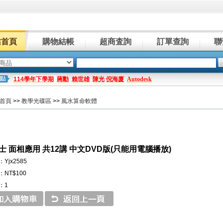
站首頁
購物結帳
超商査詢
訂單查詢
聯
114學年下學期
蔣勳
賴世雄
陳光
倪海廈
Autodesk
首頁
>>
教學光碟區
>>
風水算命軟體
士 面相應用 共12講 中文DVD版(只能用電腦播放)
Yjx2585
NT$100
：1