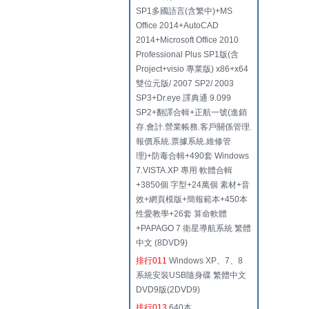
SP1多國語言(含繁中)+MS
Office 2014+AutoCAD
2014+Microsoft Office 2010
Professional Plus SP1版(含
Project+visio 專業版) x86+x64
雙位元版/ 2007 SP2/ 2003
SP3+Dr.eye 譯典通 9.099
SP2+翻譯合輯+正航一號(進銷
存.會計.營業帳務.客戶關係管理.
報價系統.票據系統.維修管
理)+防毒合輯+490套 Windows
7.VISTA.XP 專用 軟體合輯
+3850個 字型+24萬個 素材+音
效+網頁模版+簡報範本+450本
性愛教學+26套 算命軟體
+PAPAGO 7 衛星導航系統 繁體
中文 (8DVD9)
排行011
Windows XP、7、8
系統安裝USB隨身碟 繁體中文
DVD9版(2DVD9)
排行013
640本