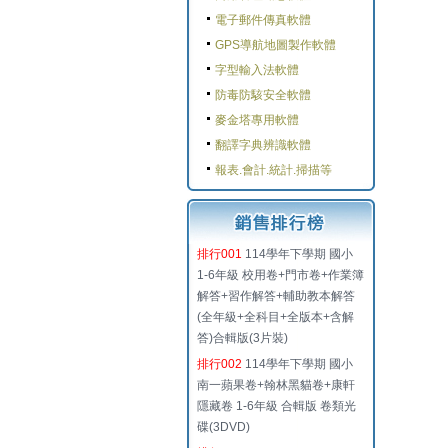
電子郵件傳真軟體
GPS導航地圖製作軟體
字型輸入法軟體
防毒防駭安全軟體
麥金塔專用軟體
翻譯字典辨識軟體
報表.會計.統計.掃描等
排行001
114學年下學期 國小
1-6年級 校用卷+門市卷+作業簿
解答+習作解答+輔助教本解答
(全年級+全科目+全版本+含解
答)合輯版(3片裝)
排行002
114學年下學期 國小
南一蘋果卷+翰林黑貓卷+康軒
隱藏卷 1-6年級 合輯版 卷類光
碟(3DVD)