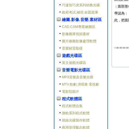
巧連智巧虎系列幼教光碟
：面部形
政府考試,補習,命題題庫
學認為：
繪圖.影像.音樂.素材區
此，把面
CAD.CAM專業繪圖區
影像圖庫視頻素材
圖片繪圖影像處理軟體
--=-=-=-=
音樂材質取樣
遊戲光碟區
英文遊戲光碟區
音樂電影光碟區
MP3音樂及音樂光碟
MTV.歌劇.演唱會.電視劇
電影院縣片
程式軟體區
程式軟體合集
微軟系列程式軟體
燒錄光碟製作軟體
商用管理勵志軟體