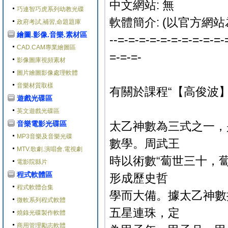
中文網站: 無
巧連智巧虎系列幼教光碟
軟體簡介: (以官方網站
政府考試,補習,命題題庫
繪圖.影像.音樂.素材區
--=-=-=-=-=-=-=-=-=-=-
CAD.CAM專業繪圖區
=-=-=-
影像圖庫視頻素材
圖片繪圖影像處理軟體
音樂材質取樣
有關於課程“【高俊波
遊戲光碟區
英文遊戲光碟區
音樂電影光碟區
太乙神數為三式之一，
MP3音樂及音樂光碟
數學。周武王
MTV.歌劇.演唱會.電視劇
時以術數“蔔世三十，
電影院縣片
程式軟體區
形成歷史哲
程式軟體合集
學而大備。據太乙神數
微軟系列程式軟體
五星連珠，定
燒錄光碟製作軟體
商用管理勵志軟體