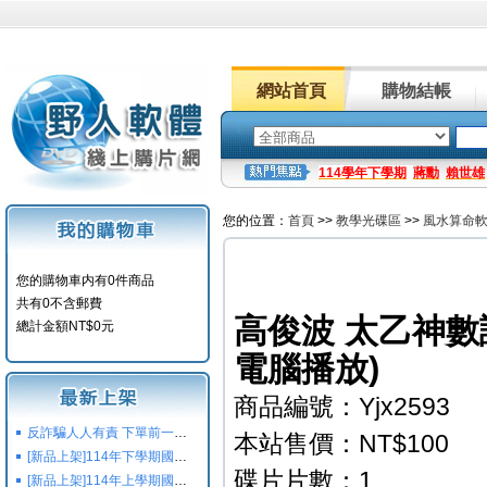
網站首頁
購物結帳
114學年下學期
蔣勳
賴世雄
您的位置：
首頁
>>
教學光碟區
>>
風水算命
您的購物車内有0件商品
共有0不含郵費
高俊波 太乙神數講
總計金額NT$0元
電腦播放)
商品編號：Yjx2593
反詐騙人人有責 下單前一定要注意
本站售價：NT$100
[新品上架]114年下學期國小國中高中命題光碟,校用卷,習作
碟片片數：1
[新品上架]114年上學期國小國中高中命題光碟,校用卷,習作