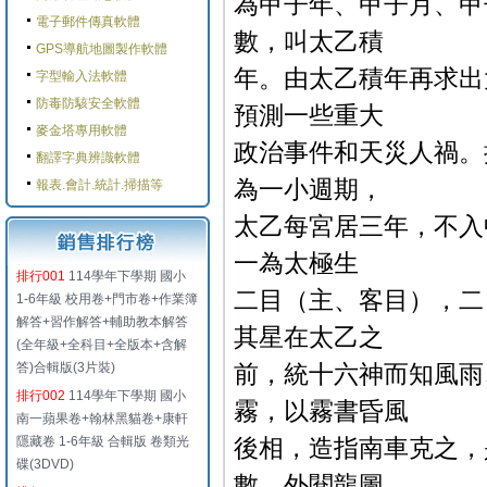
為甲子年、甲子月、甲
電子郵件傳真軟體
數，叫太乙積
GPS導航地圖製作軟體
年。由太乙積年再求出
字型輸入法軟體
防毒防駭安全軟體
預測一些重大
麥金塔專用軟體
政治事件和天災人禍。
翻譯字典辨識軟體
為一小週期，
報表.會計.統計.掃描等
太乙每宮居三年，不入
一為太極生
排行001
114學年下學期 國小
二目（主、客目），二
1-6年級 校用卷+門市卷+作業簿
解答+習作解答+輔助教本解答
其星在太乙之
(全年級+全科目+全版本+含解
答)合輯版(3片裝)
前，統十六神而知風雨
排行002
114學年下學期 國小
霧，以霧書昏風
南一蘋果卷+翰林黑貓卷+康軒
隱藏卷 1-6年級 合輯版 卷類光
後相，造指南車克之，
碟(3DVD)
數。外閱龍圖，