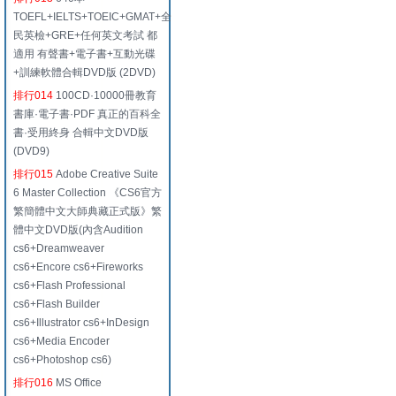
TOEFL+IELTS+TOEIC+GMAT+全
民英檢+GRE+任何英文考試 都
適用 有聲書+電子書+互動光碟
+訓練軟體合輯DVD版 (2DVD)
排行014
100CD·10000冊教育
書庫·電子書·PDF 真正的百科全
書·受用終身 合輯中文DVD版
(DVD9)
排行015
Adobe Creative Suite
6 Master Collection 《CS6官方
繁簡體中文大師典藏正式版》繁
體中文DVD版(內含Audition
cs6+Dreamweaver
cs6+Encore cs6+Fireworks
cs6+Flash Professional
cs6+Flash Builder
cs6+Illustrator cs6+InDesign
cs6+Media Encoder
cs6+Photoshop cs6)
排行016
MS Office