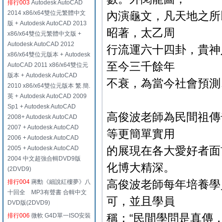
排行003
Autodesk AutoCAD
2014 x86/x64雙位元繁體中文
內演龜文，凡天地之所
版 + Autodesk AutoCAD 2013
昭著，太乙周
x86/x64雙位元繁體中文版 +
Autodesk AutoCAD 2012
行流運六十四卦，貴神
x86/x64雙位元版本 + Autodesk
至今三千餘年
AutoCAD 2011 x86/x64雙位元
版本 + Autodesk AutoCAD
不衰，為當今社會預測
2010 x86/x64雙位元版本 繁.簡.
英 + Autodesk AutoCAD 2009
Sp1 + Autodesk AutoCAD
高俊波老師為民間祖傳
2008+ Autodesk AutoCAD
2007 + Autodesk AutoCAD
等更簡單實用
2006 + Autodesk AutoCAD
的展現在各大愛好者面
2005 + Autodesk AutoCAD
2004 中文超強合輯DVD9版
化博大精深。
(2DVD9)
高俊波老師每年培養學
排行004
蔣勳《細說紅樓夢》八
十回全 MP3有聲書 合輯中文
可，並且學員
DVD版(2DVD9)
稱：“民間學問是真傳
排行006
微軟 G4D單一ISO安裝