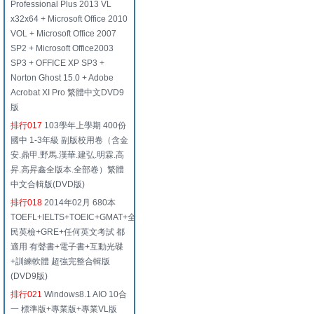
Professional Plus 2013 VL
x32x64 + Microsoft Office 2010
VOL + Microsoft Office 2007
SP2 + Microsoft Office2003
SP3 + OFFICE XP SP3 +
Norton Ghost 15.0 + Adobe
Acrobat XI Pro 繁體中文DVD9
版
排行017
103學年上學期 400份
國中 1-3年級 副版校用卷（含金
安.鼎甲.野馬.漢華.建弘.明霖.高
昇.高昇鑫全版本.全部卷）繁體
中文合輯版(DVD版)
排行018
2014年02月 680本
TOEFL+IELTS+TOEIC+GMAT+全
民英檢+GRE+任何英文考試 都
適用 有聲書+電子書+互動光碟
+訓練軟體 超強完整合輯版
(DVD9版)
排行021
Windows8.1 AIO 10合
一 標準版+專業版+專業VL版