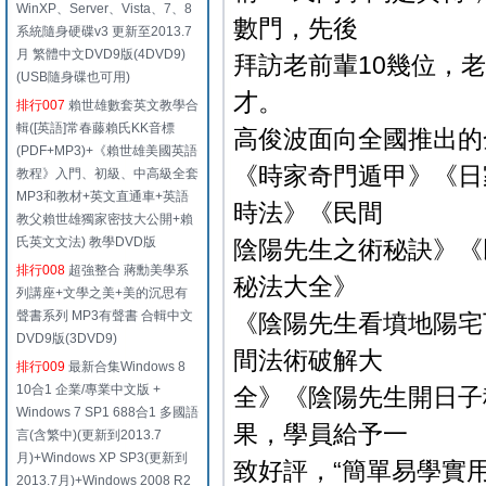
WinXP、Server、Vista、7、8
數門，先後
系統隨身硬碟v3 更新至2013.7
月 繁體中文DVD9版(4DVD9)
拜訪老前輩10幾位，
(USB隨身碟也可用)
才。
排行007
賴世雄數套英文教學合
輯([英語]常春藤賴氏KK音標
高俊波面向全國推出的
(PDF+MP3)+《賴世雄美國英語
《時家奇門遁甲》《日
教程》入門、初級、中高級全套
MP3和教材+英文直通車+英語
時法》《民間
教父賴世雄獨家密技大公開+賴
氏英文文法) 教學DVD版
陰陽先生之術秘訣》《
排行008
超強整合 蔣勳美學系
秘法大全》
列講座+文學之美+美的沉思有
聲書系列 MP3有聲書 合輯中文
《陰陽先生看墳地陽宅
DVD9版(3DVD9)
間法術破解大
排行009
最新合集Windows 8
10合1 企業/專業中文版 +
全》《陰陽先生開日子
Windows 7 SP1 688合1 多國語
果，學員給予一
言(含繁中)(更新到2013.7
月)+Windows XP SP3(更新到
致好評，“簡單易學實
2013.7月)+Windows 2008 R2