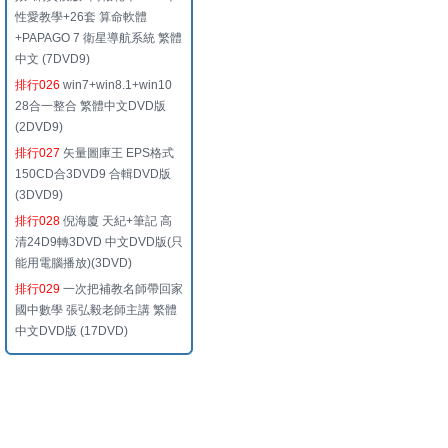
性愛教學+26套 算命軟體
+PAPAGO 7 衛星導航系統 繁體
中文 (7DVD9)
排行026
win7+win8.1+win10
28合一整合 繁體中文DVD版
(2DVD9)
排行027
矢量圖庫王 EPS格式
150CD合3DVD9 合輯DVD版
(3DVD9)
排行028
倪海廈 天紀+筆記 高
清24D9轉3DVD 中文DVD版(只
能用電腦播放)(3DVD)
排行029
一次把補教名師帶回家
國中數學 張弘毅老師主講 繁體
中文DVD版 (17DVD)