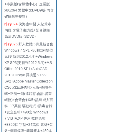
+專業版(含媒體中心)+企業版
x86/x64 繁體中文DVD9版(內含
破解教學視頻)
排行024
倪海廈中醫 人紀黃帝
內經 含電子書講義+影音視頻
高清DVD版 (3DVD)
排行025
野人軟體 5月最新合集
Windows 7 SP1 x86和x64雙位
元(更新到2012.4月)+Windows
XP SP3(更新到2012.5月)+MS
Office 2010 SP1+AutoCAD
2013+Dr.eye 譯典通 9.099
SP2+Adobe Master Collection
CS6 x32/x64雙位元版+翻譯合
輯+正航一號(進銷存.會計.營業
帳務)+會聲會影X5+訊連威力百
科+17萬個 驅動程式+防毒合輯
+友立合輯+490套 Windows
7.VISTA.XP 專用 軟體合輯
+3850個 字型+24萬個 素材+音
效+網頁模版+簡報範本+450本