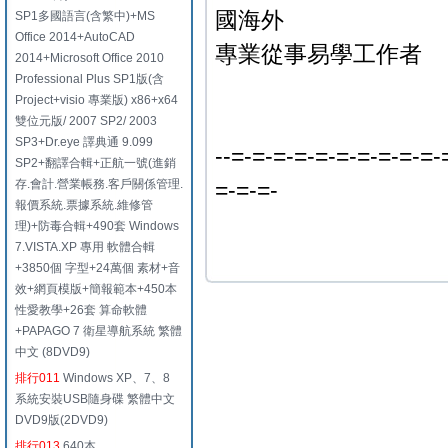
國海外
SP1多國語言(含繁中)+MS
Office 2014+AutoCAD
專業從事易學工作者
2014+Microsoft Office 2010
Professional Plus SP1版(含
Project+visio 專業版) x86+x64
雙位元版/ 2007 SP2/ 2003
SP3+Dr.eye 譯典通 9.099
--=-=-=-=-=-=-=-=-=-=-
SP2+翻譯合輯+正航一號(進銷
存.會計.營業帳務.客戶關係管理.
=-=-=-
報價系統.票據系統.維修管
理)+防毒合輯+490套 Windows
7.VISTA.XP 專用 軟體合輯
+3850個 字型+24萬個 素材+音
效+網頁模版+簡報範本+450本
性愛教學+26套 算命軟體
+PAPAGO 7 衛星導航系統 繁體
中文 (8DVD9)
排行011
Windows XP、7、8
系統安裝USB隨身碟 繁體中文
DVD9版(2DVD9)
排行013
640本