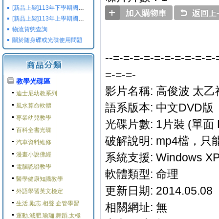
[新品上架]113年下學期國小國中高中命題光碟,校用卷,習作
[新品上架]113年上學期國小國中高中命題光碟,校用卷,習作
物流貨態查詢
關於随身碟或光碟使用問題
--=-=-=-=-=-=-=-=-=-=-
=-=-=-
教學光碟區
影片名稱: 高俊波 太乙
迪士尼幼教系列
語系版本: 中文DVD版
風水算命軟體
專業幼兒教學
光碟片數: 1片裝 (單面 
百科全書光碟
破解說明: mp4檔，
汽車資料維修
漫畫小說佛經
系統支援: Windows XP/M
電腦認證教學
軟體類型: 命理
醫學健康知識教學
更新日期: 2014.05.08
外語學習英文檢定
生活.勵志.相聲.企管學習
相關網址: 無
運動.減肥.瑜珈.舞蹈.太極