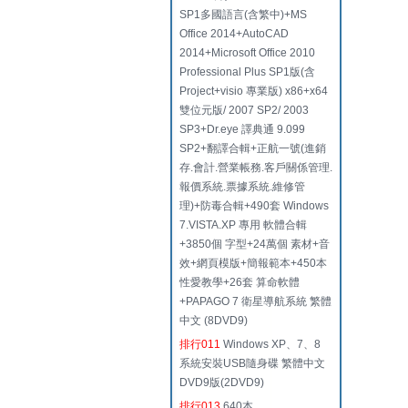
SP1多國語言(含繁中)+MS
Office 2014+AutoCAD
2014+Microsoft Office 2010
Professional Plus SP1版(含
Project+visio 專業版) x86+x64
雙位元版/ 2007 SP2/ 2003
SP3+Dr.eye 譯典通 9.099
SP2+翻譯合輯+正航一號(進銷
存.會計.營業帳務.客戶關係管理.
報價系統.票據系統.維修管
理)+防毒合輯+490套 Windows
7.VISTA.XP 專用 軟體合輯
+3850個 字型+24萬個 素材+音
效+網頁模版+簡報範本+450本
性愛教學+26套 算命軟體
+PAPAGO 7 衛星導航系統 繁體
中文 (8DVD9)
排行011
Windows XP、7、8
系統安裝USB隨身碟 繁體中文
DVD9版(2DVD9)
排行013
640本