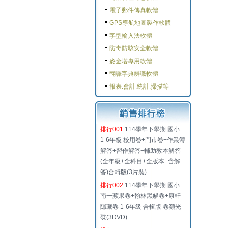
電子郵件傳真軟體
GPS導航地圖製作軟體
字型輸入法軟體
防毒防駭安全軟體
麥金塔專用軟體
翻譯字典辨識軟體
報表.會計.統計.掃描等
排行001
114學年下學期 國小
1-6年級 校用卷+門市卷+作業簿
解答+習作解答+輔助教本解答
(全年級+全科目+全版本+含解
答)合輯版(3片裝)
排行002
114學年下學期 國小
南一蘋果卷+翰林黑貓卷+康軒
隱藏卷 1-6年級 合輯版 卷類光
碟(3DVD)