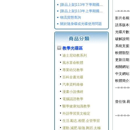
[新品上架]113年下學期國小國中高中命題光碟,校用卷,習作
[新品上架]113年上學期國小國中高中命題光碟,校用卷,習作
--=-=-=-=
物流貨態查詢
影片名稱
關於随身碟或光碟使用問題
語系版本:
光碟片數: 
破解說明:
系統支援: W
教學光碟區
軟體類型:
迪士尼幼教系列
更新日期: 2
風水算命軟體
相關網址:
專業幼兒教學
中文網站:
百科全書光碟
軟體簡介:
汽車資料維修
--=-=-=-=
漫畫小說佛經
電腦認證教學
曾仕強 
醫學健康知識教學
外語學習英文檢定
--=-=-=-=
生活.勵志.相聲.企管學習
運動.減肥.瑜珈.舞蹈.太極