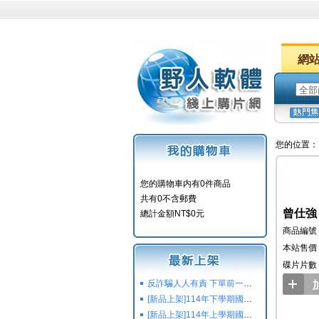
網
您的位置：
您的購物車内有0件商品
共有0不含郵費
曾仕強
總計金額NT$0元
商品編號：
本站售價：
碟片片數
反詐騙人人有責 下單前一定要注意
[新品上架]114年下學期國小國中高中命題光碟,校用卷,習作
[新品上架]114年上學期國小國中高中命題光碟,校用卷,習作