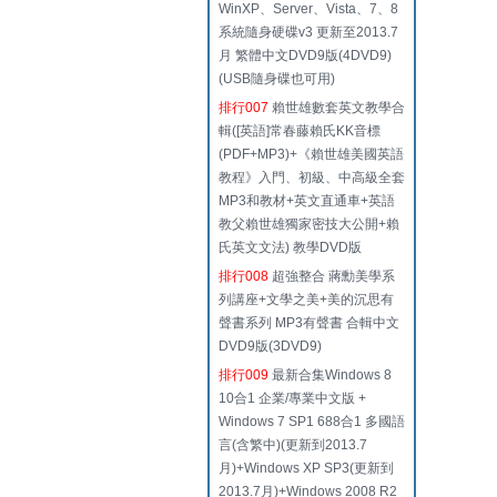
WinXP、Server、Vista、7、8
系統隨身硬碟v3 更新至2013.7
月 繁體中文DVD9版(4DVD9)
(USB隨身碟也可用)
排行007
賴世雄數套英文教學合
輯([英語]常春藤賴氏KK音標
(PDF+MP3)+《賴世雄美國英語
教程》入門、初級、中高級全套
MP3和教材+英文直通車+英語
教父賴世雄獨家密技大公開+賴
氏英文文法) 教學DVD版
排行008
超強整合 蔣勳美學系
列講座+文學之美+美的沉思有
聲書系列 MP3有聲書 合輯中文
DVD9版(3DVD9)
排行009
最新合集Windows 8
10合1 企業/專業中文版 +
Windows 7 SP1 688合1 多國語
言(含繁中)(更新到2013.7
月)+Windows XP SP3(更新到
2013.7月)+Windows 2008 R2