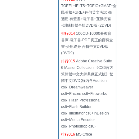
TOEFL+IELTS+TOEIC+GMAT+全
民英檢+GRE+任何英文考試 都
適用 有聲書+電子書+互動光碟
+訓練軟體合輯DVD版 (2DVD)
排行014
100CD·10000冊教育
書庫·電子書·PDF 真正的百科全
書·受用終身 合輯中文DVD版
(DVD9)
排行015
Adobe Creative Suite
6 Master Collection 《CS6官方
繁簡體中文大師典藏正式版》繁
體中文DVD版(內含Audition
cs6+Dreamweaver
cs6+Encore cs6+Fireworks
cs6+Flash Professional
cs6+Flash Builder
cs6+Illustrator cs6+InDesign
cs6+Media Encoder
cs6+Photoshop cs6)
排行016
MS Office