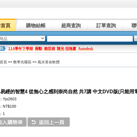
站首頁
購物結帳
超商査詢
訂單查詢
聯
114學年下學期
蔣勳
賴世雄
陳光
倪海廈
Autodesk
首頁
>>
教學光碟區
>>
風水算命軟體
 易經的智慧4 從無心之感到崇尚自然 共7講 中文DVD版(只能用
Yjx2603
NT$100
：1