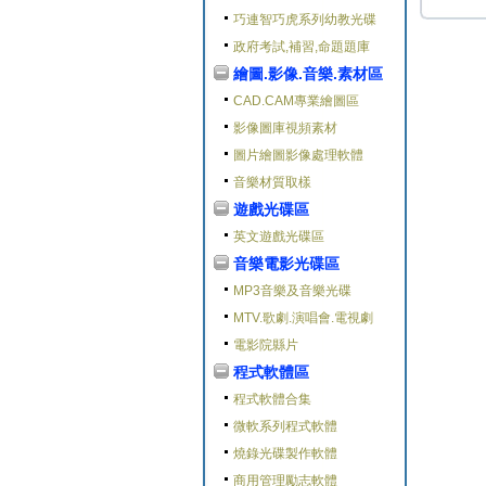
巧連智巧虎系列幼教光碟
政府考試,補習,命題題庫
繪圖.影像.音樂.素材區
CAD.CAM專業繪圖區
影像圖庫視頻素材
圖片繪圖影像處理軟體
音樂材質取樣
遊戲光碟區
英文遊戲光碟區
音樂電影光碟區
MP3音樂及音樂光碟
MTV.歌劇.演唱會.電視劇
電影院縣片
程式軟體區
程式軟體合集
微軟系列程式軟體
燒錄光碟製作軟體
商用管理勵志軟體