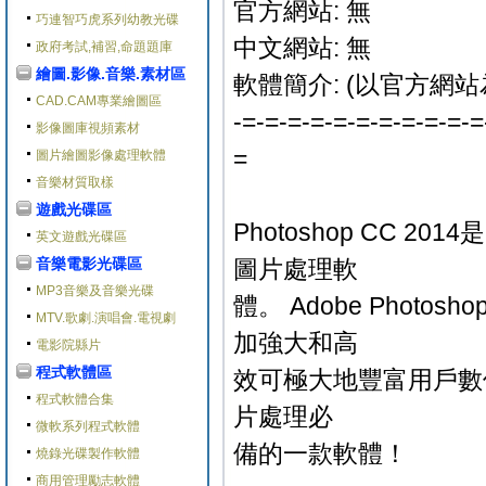
官方網站: 無
巧連智巧虎系列幼教光碟
中文網站: 無
政府考試,補習,命題題庫
繪圖.影像.音樂.素材區
軟體簡介: (以官方網站
CAD.CAM專業繪圖區
-=-=-=-=-=-=-=-=-=-=-=
影像圖庫視頻素材
=
圖片繪圖影像處理軟體
音樂材質取樣
遊戲光碟區
Photoshop CC 
英文遊戲光碟區
音樂電影光碟區
圖片處理軟
MP3音樂及音樂光碟
體。 Adobe Photosh
MTV.歌劇.演唱會.電視劇
加強大和高
電影院縣片
程式軟體區
效可極大地豐富用戶數位圖像
程式軟體合集
片處理必
微軟系列程式軟體
備的一款軟體！
燒錄光碟製作軟體
商用管理勵志軟體