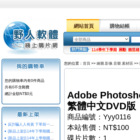
網站首頁
購物結帳
114學年下學期
蔣勳
賴世雄
您的位置：
首頁
>>
繪圖.影像.音樂.素材區
>>
您的購物車内有0件商品
共有0不含郵費
Adobe Photos
總計金額NT$0元
繁體中文DVD版
商品編號：Yyy0116
反詐騙人人有責 下單前一定要注意
本站售價：NT$100
[新品上架]114年下學期國小國中高中命題光碟,校用卷,習作
碟片片數：1
[新品上架]114年上學期國小國中高中命題光碟,校用卷,習作