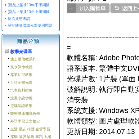
[新品上架]113年下學期國小國中高中命題光碟,校用卷,習作
[新品上架]113年上學期國小國中高中命題光碟,校用卷,習作
物流貨態查詢
關於随身碟或光碟使用問題
-=-=-=-=-=-=-=-=-=-=-=
=
教學光碟區
軟體名稱: Adobe Phot
迪士尼幼教系列
語系版本: 繁體中文DV
風水算命軟體
專業幼兒教學
光碟片數: 1片裝 (單面 
百科全書光碟
破解說明: 執行即自
汽車資料維修
漫畫小說佛經
消安裝
電腦認證教學
系統支援: Windows XP/
醫學健康知識教學
軟體類型: 圖片處理軟
外語學習英文檢定
生活.勵志.相聲.企管學習
更新日期: 2014.07.13
運動.減肥.瑜珈.舞蹈.太極