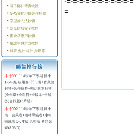
-=-=-=-=-=-=-=-=-=-=-=
電子郵件傳真軟體
=
GPS導航地圖製作軟體
字型輸入法軟體
防毒防駭安全軟體
麥金塔專用軟體
翻譯字典辨識軟體
報表.會計.統計.掃描等
排行001
114學年下學期 國小
1-6年級 校用卷+門市卷+作業簿
解答+習作解答+輔助教本解答
(全年級+全科目+全版本+含解
答)合輯版(3片裝)
排行002
114學年下學期 國小
南一蘋果卷+翰林黑貓卷+康軒
隱藏卷 1-6年級 合輯版 卷類光
碟(3DVD)