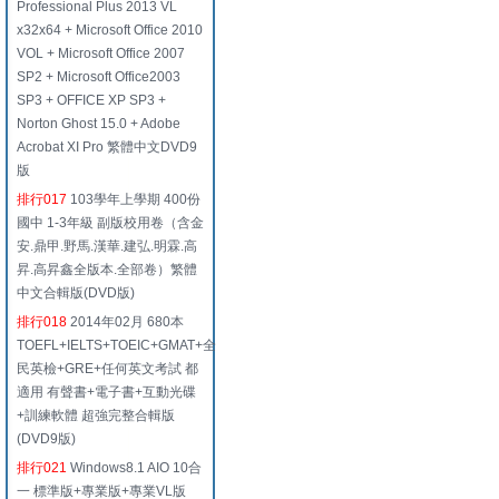
Professional Plus 2013 VL
x32x64 + Microsoft Office 2010
VOL + Microsoft Office 2007
SP2 + Microsoft Office2003
SP3 + OFFICE XP SP3 +
Norton Ghost 15.0 + Adobe
Acrobat XI Pro 繁體中文DVD9
版
排行017
103學年上學期 400份
國中 1-3年級 副版校用卷（含金
安.鼎甲.野馬.漢華.建弘.明霖.高
昇.高昇鑫全版本.全部卷）繁體
中文合輯版(DVD版)
排行018
2014年02月 680本
TOEFL+IELTS+TOEIC+GMAT+全
民英檢+GRE+任何英文考試 都
適用 有聲書+電子書+互動光碟
+訓練軟體 超強完整合輯版
(DVD9版)
排行021
Windows8.1 AIO 10合
一 標準版+專業版+專業VL版