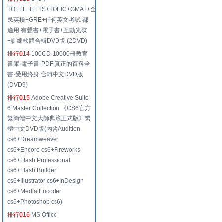
TOEFL+IELTS+TOEIC+GMAT+全
民英檢+GRE+任何英文考試 都
適用 有聲書+電子書+互動光碟
+訓練軟體合輯DVD版 (2DVD)
排行014
100CD·10000冊教育
書庫·電子書·PDF 真正的百科全
書·受用終身 合輯中文DVD版
(DVD9)
排行015
Adobe Creative Suite
6 Master Collection 《CS6官方
繁簡體中文大師典藏正式版》繁
體中文DVD版(內含Audition
cs6+Dreamweaver
cs6+Encore cs6+Fireworks
cs6+Flash Professional
cs6+Flash Builder
cs6+Illustrator cs6+InDesign
cs6+Media Encoder
cs6+Photoshop cs6)
排行016
MS Office