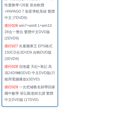
性愛教學+26套 算命軟體
+PAPAGO 7 衛星導航系統 繁體
中文 (7DVD9)
排行026
win7+win8.1+win10
28合一整合 繁體中文DVD版
(2DVD9)
排行027
矢量圖庫王 EPS格式
150CD合3DVD9 合輯DVD版
(3DVD9)
排行028
倪海廈 天紀+筆記 高
清24D9轉3DVD 中文DVD版(只
能用電腦播放)(3DVD)
排行029
一次把補教名師帶回家
國中數學 張弘毅老師主講 繁體
中文DVD版 (17DVD)