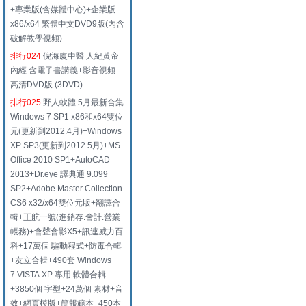
+專業版(含媒體中心)+企業版
x86/x64 繁體中文DVD9版(內含
破解教學視頻)
排行024
倪海廈中醫 人紀黃帝
內經 含電子書講義+影音視頻
高清DVD版 (3DVD)
排行025
野人軟體 5月最新合集
Windows 7 SP1 x86和x64雙位
元(更新到2012.4月)+Windows
XP SP3(更新到2012.5月)+MS
Office 2010 SP1+AutoCAD
2013+Dr.eye 譯典通 9.099
SP2+Adobe Master Collection
CS6 x32/x64雙位元版+翻譯合
輯+正航一號(進銷存.會計.營業
帳務)+會聲會影X5+訊連威力百
科+17萬個 驅動程式+防毒合輯
+友立合輯+490套 Windows
7.VISTA.XP 專用 軟體合輯
+3850個 字型+24萬個 素材+音
效+網頁模版+簡報範本+450本