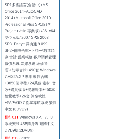
SP1多國語言(含繁中)+MS
Office 2014+AutoCAD
2014+Microsoft Office 2010
Professional Plus SP1版(含
Project+visio 專業版) x86+x64
雙位元版/ 2007 SP2/ 2003
SP3+Dr.eye 譯典通 9.099
SP2+翻譯合輯+正航一號(進銷
存.會計.營業帳務.客戶關係管理.
報價系統.票據系統.維修管
理)+防毒合輯+490套 Windows
7.VISTA.XP 專用 軟體合輯
+3850個 字型+24萬個 素材+音
效+網頁模版+簡報範本+450本
性愛教學+26套 算命軟體
+PAPAGO 7 衛星導航系統 繁體
中文 (8DVD9)
排行011
Windows XP、7、8
系統安裝USB隨身碟 繁體中文
DVD9版(2DVD9)
排行013
640本