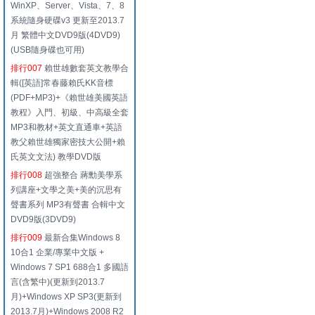
WinXP、Server、Vista、7、8
系統隨身硬碟v3 更新至2013.7
月 繁體中文DVD9版(4DVD9)
(USB隨身碟也可用)
排行007
賴世雄數套英文教學合
輯([英語]常春藤賴氏KK音標
(PDF+MP3)+《賴世雄美國英語
教程》入門、初級、中高級全套
MP3和教材+英文直通車+英語
教父賴世雄獨家密技大公開+賴
氏英文文法) 教學DVD版
排行008
超強整合 蔣勳美學系
列講座+文學之美+美的沉思有
聲書系列 MP3有聲書 合輯中文
DVD9版(3DVD9)
排行009
最新合集Windows 8
10合1 企業/專業中文版 +
Windows 7 SP1 688合1 多國語
言(含繁中)(更新到2013.7
月)+Windows XP SP3(更新到
2013.7月)+Windows 2008 R2