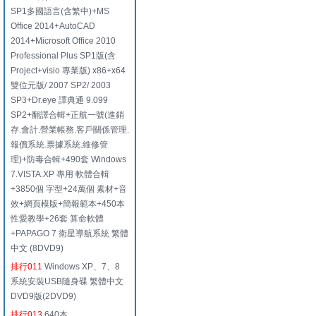
SP1多國語言(含繁中)+MS
Office 2014+AutoCAD
2014+Microsoft Office 2010
Professional Plus SP1版(含
Project+visio 專業版) x86+x64
雙位元版/ 2007 SP2/ 2003
SP3+Dr.eye 譯典通 9.099
SP2+翻譯合輯+正航一號(進銷
存.會計.營業帳務.客戶關係管理.
報價系統.票據系統.維修管
理)+防毒合輯+490套 Windows
7.VISTA.XP 專用 軟體合輯
+3850個 字型+24萬個 素材+音
效+網頁模版+簡報範本+450本
性愛教學+26套 算命軟體
+PAPAGO 7 衛星導航系統 繁體
中文 (8DVD9)
排行011
Windows XP、7、8
系統安裝USB隨身碟 繁體中文
DVD9版(2DVD9)
排行013
640本