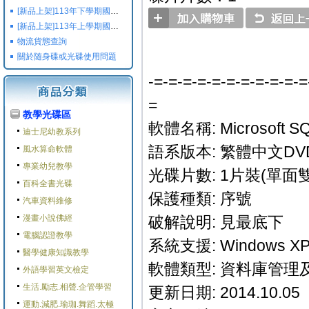
[新品上架]113年下學期國小國中高中命題光碟,校用卷,習作
[新品上架]113年上學期國小國中高中命題光碟,校用卷,習作
物流貨態查詢
關於随身碟或光碟使用問題
-=-=-=-=-=-=-=-=-=-=-=
=
教學光碟區
軟體名稱: Microsoft 
迪士尼幼教系列
語系版本: 繁體中文DV
風水算命軟體
專業幼兒教學
光碟片數: 1片裝(單面雙
百科全書光碟
保護種類: 序號
汽車資料維修
漫畫小說佛經
破解說明: 見最底下
電腦認證教學
系統支援: Windows XP/V
醫學健康知識教學
軟體類型: 資料庫管理
外語學習英文檢定
生活.勵志.相聲.企管學習
更新日期: 2014.10.05
運動.減肥.瑜珈.舞蹈.太極