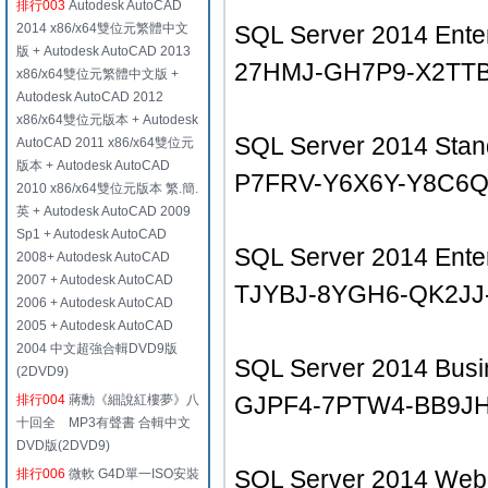
排行003
Autodesk AutoCAD
2014 x86/x64雙位元繁體中文
SQL Server 2014 Enter
版 + Autodesk AutoCAD 2013
27HMJ-GH7P9-X2TT
x86/x64雙位元繁體中文版 +
Autodesk AutoCAD 2012
x86/x64雙位元版本 + Autodesk
SQL Server 2014 Stand
AutoCAD 2011 x86/x64雙位元
版本 + Autodesk AutoCAD
P7FRV-Y6X6Y-Y8C6
2010 x86/x64雙位元版本 繁.簡.
英 + Autodesk AutoCAD 2009
Sp1 + Autodesk AutoCAD
SQL Server 2014 Enter
2008+ Autodesk AutoCAD
2007 + Autodesk AutoCAD
TJYBJ-8YGH6-QK2J
2006 + Autodesk AutoCAD
2005 + Autodesk AutoCAD
2004 中文超強合輯DVD9版
SQL Server 2014 Busin
(2DVD9)
GJPF4-7PTW4-BB9J
排行004
蔣勳《細說紅樓夢》八
十回全 MP3有聲書 合輯中文
DVD版(2DVD9)
SQL Server 2014 Web 
排行006
微軟 G4D單一ISO安裝