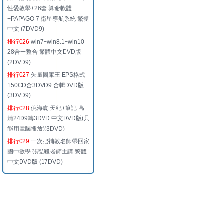
性愛教學+26套 算命軟體
+PAPAGO 7 衛星導航系統 繁體
中文 (7DVD9)
排行026
win7+win8.1+win10
28合一整合 繁體中文DVD版
(2DVD9)
排行027
矢量圖庫王 EPS格式
150CD合3DVD9 合輯DVD版
(3DVD9)
排行028
倪海廈 天紀+筆記 高
清24D9轉3DVD 中文DVD版(只
能用電腦播放)(3DVD)
排行029
一次把補教名師帶回家
國中數學 張弘毅老師主講 繁體
中文DVD版 (17DVD)