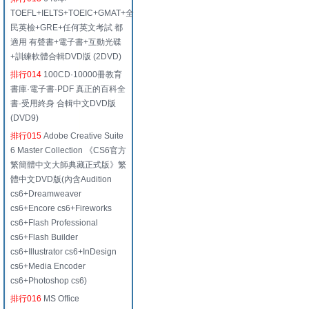
TOEFL+IELTS+TOEIC+GMAT+全
民英檢+GRE+任何英文考試 都
適用 有聲書+電子書+互動光碟
+訓練軟體合輯DVD版 (2DVD)
排行014
100CD·10000冊教育
書庫·電子書·PDF 真正的百科全
書·受用終身 合輯中文DVD版
(DVD9)
排行015
Adobe Creative Suite
6 Master Collection 《CS6官方
繁簡體中文大師典藏正式版》繁
體中文DVD版(內含Audition
cs6+Dreamweaver
cs6+Encore cs6+Fireworks
cs6+Flash Professional
cs6+Flash Builder
cs6+Illustrator cs6+InDesign
cs6+Media Encoder
cs6+Photoshop cs6)
排行016
MS Office