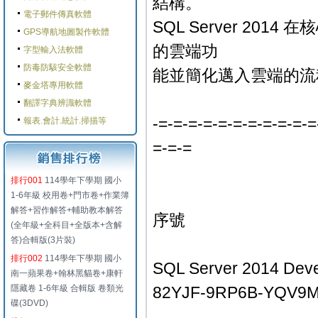
結構。
電子郵件傳真軟體
SQL Server 2
GPS導航地圖製作軟體
的雲端功
字型輸入法軟體
防毒防駭安全軟體
能並簡化邁入雲端的流
麥金塔專用軟體
翻譯字典辨識軟體
-=-=-=-=-=-=-=-=-=-=-=
報表.會計.統計.掃描等
=-=-=
排行001
114學年下學期 國小
1-6年級 校用卷+門市卷+作業簿
解答+習作解答+輔助教本解答
序號
(全年級+全科目+全版本+含解
答)合輯版(3片裝)
排行002
114學年下學期 國小
SQL Server 2014 Deve
南一蘋果卷+翰林黑貓卷+康軒
隱藏卷 1-6年級 合輯版 卷類光
82YJF-9RP6B-YQV9
碟(3DVD)