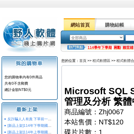
網站首頁
購物結帳
114學年下學期
蔣勳
賴世雄
您的位置：
首頁
>>
程式軟體區
>>
程式軟體
您的購物車内有0件商品
共有0不含郵費
Microsoft SQL
總計金額NT$0元
管理及分析 繁體
商品編號：Zhj0067
反詐騙人人有責 下單前一定要注意
本站售價：NT$120
[新品上架]114年下學期國小國中高中命題光碟,校用卷,習作
碟片片數：1
[新品上架]114年上學期國小國中高中命題光碟,校用卷,習作