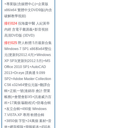
+專業版(含媒體中心)+企業版
x86/x64 繁體中文DVD9版(內含
破解教學視頻)
排行024
倪海廈中醫 人紀黃帝
內經 含電子書講義+影音視頻
高清DVD版 (3DVD)
排行025
野人軟體 5月最新合集
Windows 7 SP1 x86和x64雙位
元(更新到2012.4月)+Windows
XP SP3(更新到2012.5月)+MS
Office 2010 SP1+AutoCAD
2013+Dr.eye 譯典通 9.099
SP2+Adobe Master Collection
CS6 x32/x64雙位元版+翻譯合
輯+正航一號(進銷存.會計.營業
帳務)+會聲會影X5+訊連威力百
科+17萬個 驅動程式+防毒合輯
+友立合輯+490套 Windows
7.VISTA.XP 專用 軟體合輯
+3850個 字型+24萬個 素材+音
效+網頁模版+簡報範本+450本