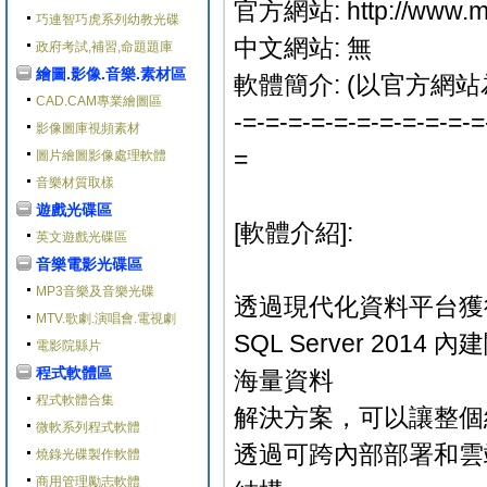
官方網站: http://www.ma
巧連智巧虎系列幼教光碟
中文網站: 無
政府考試,補習,命題題庫
繪圖.影像.音樂.素材區
軟體簡介: (以官方網站
CAD.CAM專業繪圖區
-=-=-=-=-=-=-=-=-=-=-=
影像圖庫視頻素材
=
圖片繪圖影像處理軟體
音樂材質取樣
遊戲光碟區
[軟體介紹]:
英文遊戲光碟區
音樂電影光碟區
MP3音樂及音樂光碟
透過現代化資料平台獲
MTV.歌劇.演唱會.電視劇
SQL Server 2
電影院縣片
程式軟體區
海量資料
程式軟體合集
解決方案，可以讓整個
微軟系列程式軟體
透過可跨內部部署和雲
燒錄光碟製作軟體
商用管理勵志軟體