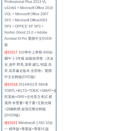
Professional Plus 2013 VL
x32x64 + Microsoft Office 2010
VOL + Microsoft Office 2007
SP2 + Microsoft Office2003
SP3 + OFFICE XP SP3 +
Norton Ghost 15.0 + Adobe
Acrobat XI Pro 繁體中文DVD9
版
排行017
103學年上學期 400份
國中 1-3年級 副版校用卷（含金
安.鼎甲.野馬.漢華.建弘.明霖.高
昇.高昇鑫全版本.全部卷）繁體
中文合輯版(DVD版)
排行018
2014年02月 680本
TOEFL+IELTS+TOEIC+GMAT+全
民英檢+GRE+任何英文考試 都
適用 有聲書+電子書+互動光碟
+訓練軟體 超強完整合輯版
(DVD9版)
排行021
Windows8.1 AIO 10合
一 標準版+專業版+專業VL版