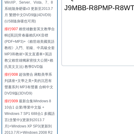
WinXP、Server、Vista、7、8
J9MBB-R8PMP-R8W
系統隨身硬碟v3 更新至2013.7
月 繁體中文DVD9版(4DVD9)
(USB隨身碟也可用)
排行007
賴世雄數套英文教學合
輯([英語]常春藤賴氏KK音標
(PDF+MP3)+《賴世雄美國英語
教程》入門、初級、中高級全套
MP3和教材+英文直通車+英語
教父賴世雄獨家密技大公開+賴
氏英文文法) 教學DVD版
排行008
超強整合 蔣勳美學系
列講座+文學之美+美的沉思有
聲書系列 MP3有聲書 合輯中文
DVD9版(3DVD9)
排行009
最新合集Windows 8
10合1 企業/專業中文版 +
Windows 7 SP1 688合1 多國語
言(含繁中)(更新到2013.7
月)+Windows XP SP3(更新到
2013.7月)+Windows 2008 R2