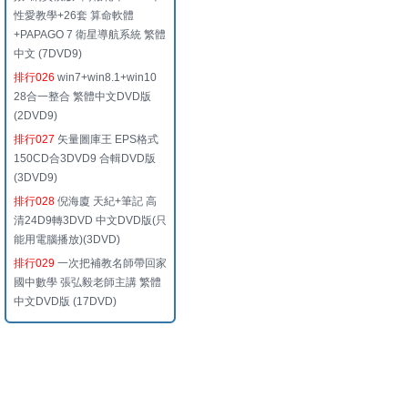
性愛教學+26套 算命軟體
+PAPAGO 7 衛星導航系統 繁體
中文 (7DVD9)
排行026
win7+win8.1+win10
28合一整合 繁體中文DVD版
(2DVD9)
排行027
矢量圖庫王 EPS格式
150CD合3DVD9 合輯DVD版
(3DVD9)
排行028
倪海廈 天紀+筆記 高
清24D9轉3DVD 中文DVD版(只
能用電腦播放)(3DVD)
排行029
一次把補教名師帶回家
國中數學 張弘毅老師主講 繁體
中文DVD版 (17DVD)