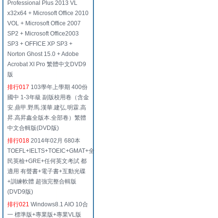
Professional Plus 2013 VL
x32x64 + Microsoft Office 2010
VOL + Microsoft Office 2007
SP2 + Microsoft Office2003
SP3 + OFFICE XP SP3 +
Norton Ghost 15.0 + Adobe
Acrobat XI Pro 繁體中文DVD9
版
排行017
103學年上學期 400份
國中 1-3年級 副版校用卷（含金
安.鼎甲.野馬.漢華.建弘.明霖.高
昇.高昇鑫全版本.全部卷）繁體
中文合輯版(DVD版)
排行018
2014年02月 680本
TOEFL+IELTS+TOEIC+GMAT+全
民英檢+GRE+任何英文考試 都
適用 有聲書+電子書+互動光碟
+訓練軟體 超強完整合輯版
(DVD9版)
排行021
Windows8.1 AIO 10合
一 標準版+專業版+專業VL版