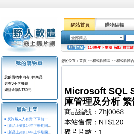
網站首頁
購物結帳
114學年下學期
蔣勳
賴世雄
您的位置：
首頁
>>
程式軟體區
>>
程式軟體
您的購物車内有0件商品
共有0不含郵費
Microsoft SQL 
總計金額NT$0元
庫管理及分析 繁
商品編號：Zhj0068
反詐騙人人有責 下單前一定要注意
本站售價：NT$120
[新品上架]114年下學期國小國中高中命題光碟,校用卷,習作
碟片片數：1
[新品上架]114年上學期國小國中高中命題光碟,校用卷,習作