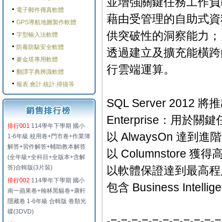
並增強關鍵任務工作負
電子郵件傳真軟體
藉由受管理的自助式資
GPS導航地圖製作軟體
供突破性的洞察能力；
字型輸入法軟體
防毒防駭安全軟體
透過建立及擴充能橫跨
麥金塔專用軟體
行雲端運算。
翻譯字典辨識軟體
報表.會計.統計.掃描等
SQL Server 201
Enterprise：用
排行001
114學年下學期 國小
以 AlwaysOn 達到
1-6年級 校用卷+門市卷+作業簿
解答+習作解答+輔助教本解答
以 Columnstore 
(全年級+全科目+全版本+含解
答)合輯版(3片裝)
以軟體保證達到最高程
排行002
114學年下學期 國小
包含 Business Intel
南一蘋果卷+翰林黑貓卷+康軒
隱藏卷 1-6年級 合輯版 卷類光
碟(3DVD)
-=-=-=-=-=-=-=-=-=-=-=