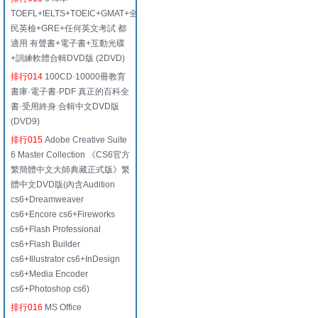
TOEFL+IELTS+TOEIC+GMAT+全
民英檢+GRE+任何英文考試 都
適用 有聲書+電子書+互動光碟
+訓練軟體合輯DVD版 (2DVD)
排行014
100CD·10000冊教育
書庫·電子書·PDF 真正的百科全
書·受用終身 合輯中文DVD版
(DVD9)
排行015
Adobe Creative Suite
6 Master Collection 《CS6官方
繁簡體中文大師典藏正式版》繁
體中文DVD版(內含Audition
cs6+Dreamweaver
cs6+Encore cs6+Fireworks
cs6+Flash Professional
cs6+Flash Builder
cs6+Illustrator cs6+InDesign
cs6+Media Encoder
cs6+Photoshop cs6)
排行016
MS Office