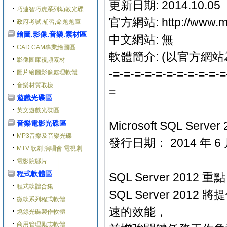
更新日期: 2014.10.05
巧連智巧虎系列幼教光碟
官方網站: http://www.ma
政府考試,補習,命題題庫
繪圖.影像.音樂.素材區
中文網站: 無
CAD.CAM專業繪圖區
軟體簡介: (以官方網站
影像圖庫視頻素材
-=-=-=-=-=-=-=-=-=-=-=
圖片繪圖影像處理軟體
音樂材質取樣
=
遊戲光碟區
英文遊戲光碟區
音樂電影光碟區
Microsoft SQL Server
MP3音樂及音樂光碟
發行日期： 2014 年 6 
MTV.歌劇.演唱會.電視劇
電影院縣片
程式軟體區
SQL Server 2012 重點
程式軟體合集
SQL Server 2
微軟系列程式軟體
速的效能，
燒錄光碟製作軟體
商用管理勵志軟體