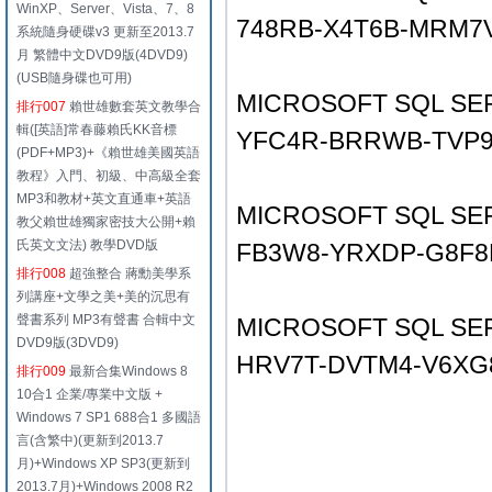
WinXP、Server、Vista、7、8
748RB-X4T6B-MRM7
系統隨身硬碟v3 更新至2013.7
月 繁體中文DVD9版(4DVD9)
(USB隨身碟也可用)
MICROSOFT SQL SE
排行007
賴世雄數套英文教學合
輯([英語]常春藤賴氏KK音標
YFC4R-BRRWB-TVP9
(PDF+MP3)+《賴世雄美國英語
教程》入門、初級、中高級全套
MP3和教材+英文直通車+英語
MICROSOFT SQL SE
教父賴世雄獨家密技大公開+賴
氏英文文法) 教學DVD版
FB3W8-YRXDP-G8F8
排行008
超強整合 蔣勳美學系
列講座+文學之美+美的沉思有
聲書系列 MP3有聲書 合輯中文
MICROSOFT SQL SER
DVD9版(3DVD9)
HRV7T-DVTM4-V6XG
排行009
最新合集Windows 8
10合1 企業/專業中文版 +
Windows 7 SP1 688合1 多國語
言(含繁中)(更新到2013.7
月)+Windows XP SP3(更新到
2013.7月)+Windows 2008 R2