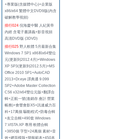
+專業版(含媒體中心)+企業版
x86/x64 繁體中文DVD9版(內含
破解教學視頻)
排行024
倪海廈中醫 人紀黃帝
內經 含電子書講義+影音視頻
高清DVD版 (3DVD)
排行025
野人軟體 5月最新合集
Windows 7 SP1 x86和x64雙位
元(更新到2012.4月)+Windows
XP SP3(更新到2012.5月)+MS
Office 2010 SP1+AutoCAD
2013+Dr.eye 譯典通 9.099
SP2+Adobe Master Collection
CS6 x32/x64雙位元版+翻譯合
輯+正航一號(進銷存.會計.營業
帳務)+會聲會影X5+訊連威力百
科+17萬個 驅動程式+防毒合輯
+友立合輯+490套 Windows
7.VISTA.XP 專用 軟體合輯
+3850個 字型+24萬個 素材+音
效+網頁模版+簡報範本+450本