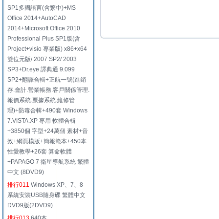
SP1多國語言(含繁中)+MS
Office 2014+AutoCAD
2014+Microsoft Office 2010
Professional Plus SP1版(含
Project+visio 專業版) x86+x64
雙位元版/ 2007 SP2/ 2003
SP3+Dr.eye 譯典通 9.099
SP2+翻譯合輯+正航一號(進銷
存.會計.營業帳務.客戶關係管理.
報價系統.票據系統.維修管
理)+防毒合輯+490套 Windows
7.VISTA.XP 專用 軟體合輯
+3850個 字型+24萬個 素材+音
效+網頁模版+簡報範本+450本
性愛教學+26套 算命軟體
+PAPAGO 7 衛星導航系統 繁體
中文 (8DVD9)
排行011
Windows XP、7、8
系統安裝USB隨身碟 繁體中文
DVD9版(2DVD9)
排行013
640本