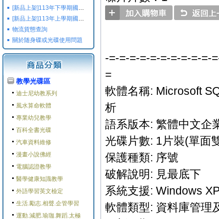
[新品上架]113年下學期國小國中高中命題光碟,校用卷,習作
[新品上架]113年上學期國小國中高中命題光碟,校用卷,習作
物流貨態查詢
關於随身碟或光碟使用問題
-=-=-=-=-=-=-=-=-=-=-=
=
教學光碟區
軟體名稱: Microsoft S
迪士尼幼教系列
析
風水算命軟體
專業幼兒教學
語系版本: 繁體中文企業
百科全書光碟
光碟片數: 1片裝(單面雙
汽車資料維修
漫畫小說佛經
保護種類: 序號
電腦認證教學
破解說明: 見最底下
醫學健康知識教學
系統支援: Windows XP/V
外語學習英文檢定
生活.勵志.相聲.企管學習
軟體類型: 資料庫管理
運動.減肥.瑜珈.舞蹈.太極